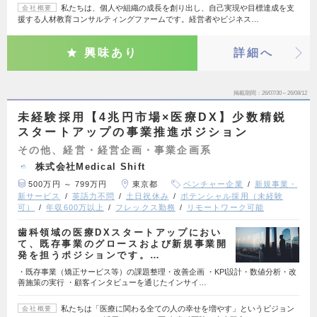
私たちは、個人や組織の成長を創り出し、自己実現や目標達成を支
会社概要
援する人材教育コンサルティングファームです。経営者やビジネス…
興味あり
詳細へ
掲載期間
26/07/30～26/08/12
未経験採用【4兆円市場×医療DX】少数精鋭
スタートアップの事業推進ポジション
その他、経営・経営企画・事業企画系
株式会社Medical Shift
500万円 ～ 799万円
東京都
ベンチャー企業
新規事業・
新サービス
英語力不問
土日祝休み
ポテンシャル採用（未経験
可）
年収600万以上
フレックス勤務
リモートワーク可能
歯科領域の医療DXスタートアップにおい
て、既存事業のグロースおよび新規事業開
発を担うポジションです。…
・既存事業（矯正サービス等）の課題整理・改善企画 ・KPI設計・数値分析・改
善施策の実行 ・顧客インタビューを通じたインサイ…
私たちは「医療に関わる全ての人の幸せを増やす」というビジョン
会社概要