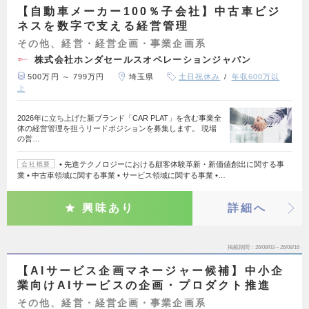
【自動車メーカー100％子会社】中古車ビジ
ネスを数字で支える経営管理
その他、経営・経営企画・事業企画系
株式会社ホンダセールスオペレーションジャパン
500万円 ～ 799万円
埼玉県
土日祝休み
年収600万以
上
2026年に立ち上げた新ブランド「CAR PLAT」を含む事業全
体の経営管理を担うリードポジションを募集します。 現場
の営…
• 先進テクノロジーにおける顧客体験革新・新価値創出に関する事
会社概要
業 • 中古車領域に関する事業 • サービス領域に関する事業 •…
興味あり
詳細へ
掲載期間
26/08/03～26/08/16
【AIサービス企画マネージャー候補】中小企
業向けAIサービスの企画・プロダクト推進
その他、経営・経営企画・事業企画系