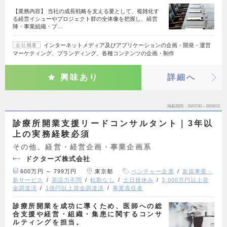
【業務内容】 当社の成長戦略を支える要として、複雑化す
る経営イシューやプロジェクト群の全体像を把握し、経営
陣・事業組織・プ…
インターネットメディア及びアプリケーションの企画・開発・運営
会社概要
マーケティング、ブランディング、各種コンテンツの企画・制作
興味あり
詳細へ
掲載期間
26/07/30～26/08/12
診療所開業支援リードコンサルタント｜3年以
上の実務経験必須
その他、経営・経営企画・事業企画系
ドクターズ株式会社
600万円 ～ 799万円
東京都
ベンチャー企業
新規事業・
新サービス
英語力不問
転勤なし
土日祝休み
3,000万円以上資
金調達済
1億円以上資金調達済
事業責任者
診療所開業を成功に導くため、医師への総
合支援や経営・組織・集患に関するコンサ
ルティングを担当。