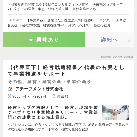
・診療所新規開業における総合コンサルティング業務 ・医療機関（グループ
内・外）への経営・集患・組織改善支援 ・事務業務の立ち…
【事業内容】 企業または医療法人向け医療DX・デジタルヘルス総
会社概要
合支援 【会社の特徴】 経験者採用を中心に行っており、当社の社員…
興味あり
詳細へ
掲載期間
26/07/30～26/08/12
【代表直下】経営戦略秘書／代表の右腕とし
て事業推進をサポート
その他、経営・経営企画・事業企画系
アチーブメント株式会社
550万円 ～ 799万円
東京都
経営トップの右腕として、経営と現場を繋
ぐハブとなり事業推進をサポート。営業部
門との連携による売上貢献…
本ポジションは、経営トップである役員陣の直下で、経営の意思決定と事業の円
滑な推進を多角的にサポートする、極めて重要な役割…