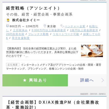
経営戦略（アソシエイト）
その他、経営・経営企画・事業企画系
株式会社タイミー
800万円 ～ 1299万円
東京都
ベンチャー企業
転勤な
し
土日祝休み
3,000万円以上資金調達済
1億円以上資金調達済
20代役員在籍
フレックス勤務
リモートワーク可能
副業してもO
K
育児支援制度
【業務内容】 当社全体の経営戦略立案および実行、また経
営課題の解決に携わっていただきます。具体的な業務は以下
のとおりです ・…
インターネットメディア及びアプリケーションの企画・開発・運営
会社概要
マーケティング、ブランディング、各種コンテンツの企画・制作
興味あり
詳細へ
掲載期間
26/07/29～26/08/11
【経営企画部】DX/AX推進PM（全社業務改
革・業務設計）