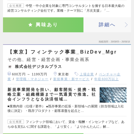
中堅・中小企業を対象に専門コンサルタントを擁する日本最大級の
会社概要
経営コンサルティング会社です。業種・テーマ別に「月次支援」「…
興味あり
詳細へ
掲載期間
26/08/05～26/08/18
【東京】フィンテック事業_BizDev_Mgr
その他、経営・経営企画・事業企画系
株式会社デジタルプラス
600万円 ～ 1199万円
東京都
上場企業
ベンチャー企
業
管理職・マネジャー
新規事業・新サービス
年収600万以上
新規事業開発を担い、顧客開拓・提携・戦
略立案・組織構築まで一気通貫で推進。社
会インフラとなる決済領域…
■業務内容（仕様 / 要件） ●既存事業の拡張・新領域への展開（担当領域は入社
後に決定） ・既存プロダクト・顧客基盤を起点と…
フィンテック領域において、賃金・報酬・インセンティブなど、あ
会社概要
らゆる支払いに関する課題を、「より安く」「よりかんたんに」解…