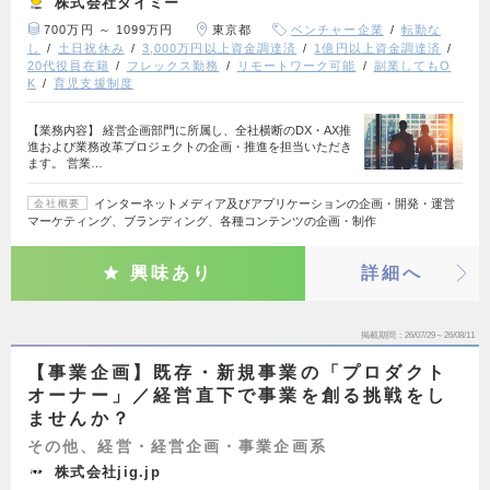
株式会社タイミー
700万円 ～ 1099万円
東京都
ベンチャー企業
転勤な
し
土日祝休み
3,000万円以上資金調達済
1億円以上資金調達済
20代役員在籍
フレックス勤務
リモートワーク可能
副業してもO
K
育児支援制度
【業務内容】 経営企画部門に所属し、全社横断のDX・AX推
進および業務改革プロジェクトの企画・推進を担当いただき
ます。 営業…
インターネットメディア及びアプリケーションの企画・開発・運営
会社概要
マーケティング、ブランディング、各種コンテンツの企画・制作
興味あり
詳細へ
掲載期間
26/07/29～26/08/11
【事業企画】既存・新規事業の「プロダクト
オーナー」／経営直下で事業を創る挑戦をし
ませんか？
その他、経営・経営企画・事業企画系
株式会社jig.jp