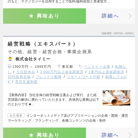
のもと、テクノロジーを活用することで医科/歯科医院と患者双方…
興味あり
詳細へ
掲載期間
26/07/29～26/08/11
経営戦略（エキスパート）
その他、経営・経営企画・事業企画系
株式会社タイミー
1300万円 ～ 1999万円
東京都
ベンチャー企業
転勤な
し
土日祝休み
3,000万円以上資金調達済
1億円以上資金調達済
20代役員在籍
フレックス勤務
リモートワーク可能
副業してもO
K
育児支援制度
【業務内容】 当社全体の経営戦略立案および実行、また経
営課題の解決に携わっていただきます。具体的な業務は以下
のとおりです ■…
インターネットメディア及びアプリケーションの企画・開発・運営
会社概要
マーケティング、ブランディング、各種コンテンツの企画・制作
興味あり
詳細へ