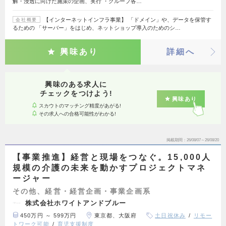
解・浸透に向けた施策の企画、実行 ・グループ各…
【インターネットインフラ事業】 「ドメイン」や、データを保管す
会社概要
るための 「サーバー」をはじめ、ネットショップ導入のためのシ…
興味あり
詳細へ
興味のある求人に
チェックをつけよう!
興味あり
スカウトのマッチング精度があがる!
その求人への合格可能性がわかる!
掲載期間
26/08/07～26/08/20
【事業推進】経営と現場をつなぐ。15,000人
規模の介護の未来を動かすプロジェクトマネ
ージャー
その他、経営・経営企画・事業企画系
株式会社ホワイトアンドブルー
450万円 ～ 599万円
東京都、大阪府
土日祝休み
リモー
トワーク可能
育児支援制度