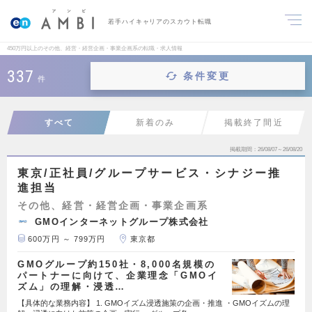
若手ハイキャリアのスカウト転職
450万円以上のその他、経営・経営企画・事業企画系の転職・求人情報
337
条件変更
件
すべて
新着のみ
掲載終了間近
掲載期間
26/08/07～26/08/20
東京/正社員/グループサービス・シナジー推
進担当
その他、経営・経営企画・事業企画系
GMOインターネットグループ株式会社
600万円 ～ 799万円
東京都
GMOグループ約150社・8,000名規模の
パートナーに向けて、企業理念「GMOイ
ズム」の理解・浸透…
【具体的な業務内容】 1. GMOイズム浸透施策の企画・推進 ・GMOイズムの理