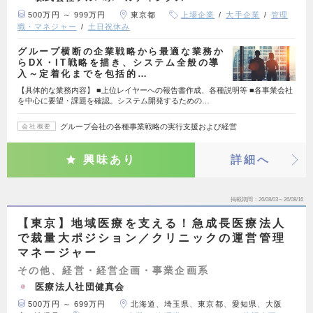
500万円 ～ 999万円
東京都
上場企業
大手企業
管理
職・マネジャー
土日祝休み
グループ横断の企業戦略から最適な業務か
らDX・IT戦略を描き、システム全般の導
入～定着化までを包括的…
【具体的な業務内容】 ■上位レイヤーへの報告書作成、各種説明等 ■各事業会社
を中心に要望・課題を確認。システム開発するための…
グループ会社の各種事業戦略の実行支援および経営
会社概要
興味あり
詳細へ
掲載期間
26/08/03～26/08/16
【東京】地域医療を支える！急成長医療法人
で裁量大ポジション／クリニックの運営管理
マネージャー
その他、経営・経営企画・事業企画系
医療法人社団健真会
500万円 ～ 699万円
北海道、埼玉県、東京都、愛知県、大阪