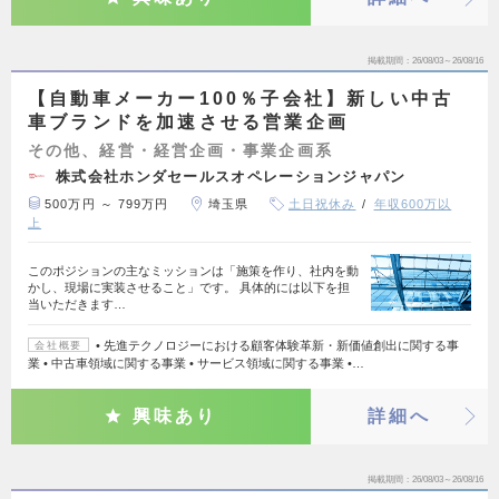
掲載期間
26/08/03～26/08/16
【自動車メーカー100％子会社】新しい中古
車ブランドを加速させる営業企画
その他、経営・経営企画・事業企画系
株式会社ホンダセールスオペレーションジャパン
500万円 ～ 799万円
埼玉県
土日祝休み
年収600万以
上
このポジションの主なミッションは「施策を作り、社内を動
かし、現場に実装させること」です。 具体的には以下を担
当いただきます…
• 先進テクノロジーにおける顧客体験革新・新価値創出に関する事
会社概要
業 • 中古車領域に関する事業 • サービス領域に関する事業 •…
興味あり
詳細へ
掲載期間
26/08/03～26/08/16