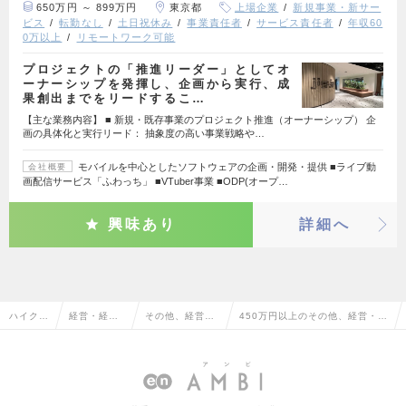
650万円 ～ 899万円
東京都
上場企業
新規事業・新サー
ビス
転勤なし
土日祝休み
事業責任者
サービス責任者
年収60
0万以上
リモートワーク可能
プロジェクトの「推進リーダー」としてオ
ーナーシップを発揮し、企画から実行、成
果創出までをリードするこ…
【主な業務内容】 ■ 新規・既存事業のプロジェクト推進（オーナーシップ） 企
画の具体化と実行リード： 抽象度の高い事業戦略や…
モバイルを中心としたソフトウェアの企画・開発・提供 ■ライブ動
会社概要
画配信サービス「ふわっち」 ■VTuber事業 ■ODP(オープ…
興味あり
詳細へ
ハイクラ
経営・経営
その他、経営・
450万円以上のその他、経営・経
ス求人T
企画・事業
経営企画・事業
営企画・事業企画系の転職・求人
OP
企画系
企画系
情報一覧