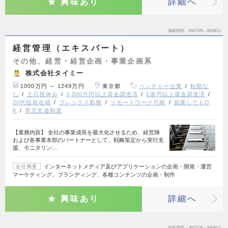
興味あり
詳細へ
掲載期間
26/07/29～26/08/11
経営管理（エキスパート）
その他、経営・経営企画・事業企画系
株式会社タイミー
1000万円 ～ 1249万円
東京都
ベンチャー企業
転勤な
し
土日祝休み
3,000万円以上資金調達済
1億円以上資金調達済
20代役員在籍
フレックス勤務
リモートワーク可能
副業してもO
K
育児支援制度
【業務内容】 全社の事業成長を最大化させるため、経営陣
および各事業本部のパートナーとして、戦略策定から実行支
援、モニタリン…
インターネットメディア及びアプリケーションの企画・開発・運営
会社概要
マーケティング、ブランディング、各種コンテンツの企画・制作
興味あり
詳細へ
掲載期間
26/07/29～26/08/11