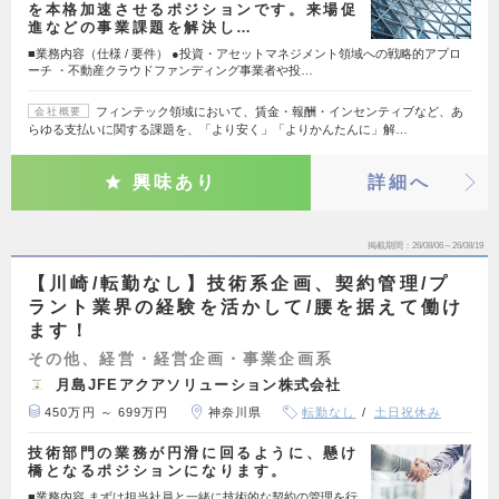
を本格加速させるポジションです。来場促
進などの事業課題を解決し…
■業務内容（仕様 / 要件） ●投資・アセットマネジメント領域への戦略的アプロ
ーチ ・不動産クラウドファンディング事業者や投…
フィンテック領域において、賃金・報酬・インセンティブなど、あ
会社概要
らゆる支払いに関する課題を、「より安く」「よりかんたんに」解…
興味あり
詳細へ
掲載期間
26/08/06～26/08/19
【川崎/転勤なし】技術系企画、契約管理/プ
ラント業界の経験を活かして/腰を据えて働け
ます！
その他、経営・経営企画・事業企画系
月島JFEアクアソリューション株式会社
450万円 ～ 699万円
神奈川県
転勤なし
土日祝休み
技術部門の業務が円滑に回るように、懸け
橋となるポジションになります。
■業務内容 まずは担当社員と一緒に技術的な契約の管理を行