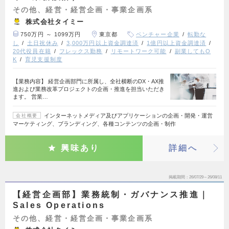
その他、経営・経営企画・事業企画系
株式会社タイミー
750万円 ～ 1099万円
東京都
ベンチャー企業
転勤な
し
土日祝休み
3,000万円以上資金調達済
1億円以上資金調達済
20代役員在籍
フレックス勤務
リモートワーク可能
副業してもO
K
育児支援制度
【業務内容】 経営企画部門に所属し、全社横断のDX・AX推
進および業務改革プロジェクトの企画・推進を担当いただき
ます。 営業…
インターネットメディア及びアプリケーションの企画・開発・運営
会社概要
マーケティング、ブランディング、各種コンテンツの企画・制作
興味あり
詳細へ
掲載期間
26/07/29～26/08/11
【経営企画部】業務統制・ガバナンス推進｜
Sales Operations
その他、経営・経営企画・事業企画系