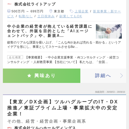
株式会社ライトアップ
500万円 ～ 699万円
東京都
上場企業
新規事業・新サー
ビス
転勤なし
土日祝休み
副業してもOK
中小企業の経営者が抱えている経営課題に
合わせて、外販を目的とした「AIエージ
ェントパック」や、新規A…
顧客のリアルな課題を吸い上げ、「こんなAIがあれば売れる・助かる」というア
イデアを形にし、事業としてスケールさせるBiz…
【事業概要】 ・中小企業支援事業 ・AIコンサルティング ・経営コ
会社概要
ンサルティング ・人材教育事業 【当社について】 私たちは、「全国…
興味あり
詳細へ
掲載期間
26/08/03～26/08/16
【東京／DX企画】ツルハグループのIT・DX
推進／東証プライム上場・事業拡大中の安定
企業！
その他、経営・経営企画・事業企画系
株式会社ツルハホールディングス