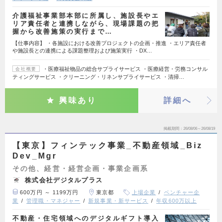
介護福祉事業部本部に所属し、施設長やエ
リア責任者と連携しながら、現場課題の把
握から改善施策の実行まで…
【仕事内容】 ・各施設における改善プロジェクトの企画・推進 ・エリア責任者
や施設長との連携による課題整理および施策実行 ・DX…
・医療福祉物品の総合サプライサービス ・医療経営・労務コンサル
会社概要
ティングサービス ・クリーニング・リネンサプライサービス ・清掃…
興味あり
詳細へ
掲載期間
26/08/06～26/08/19
【東京】フィンテック事業_不動産領域_Biz
Dev_Mgr
その他、経営・経営企画・事業企画系
株式会社デジタルプラス
600万円 ～ 1199万円
東京都
上場企業
ベンチャー企
業
管理職・マネジャー
新規事業・新サービス
年収600万以上
不動産・住宅領域へのデジタルギフト導入