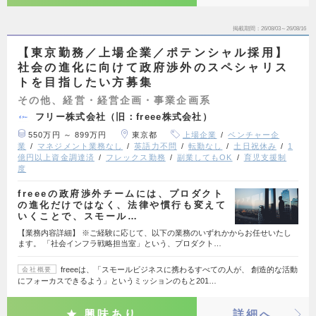
掲載期間
26/08/03～26/08/16
【東京勤務／上場企業／ポテンシャル採用】
社会の進化に向けて政府渉外のスペシャリス
トを目指したい方募集
その他、経営・経営企画・事業企画系
フリー株式会社（旧：freee株式会社）
550万円 ～ 899万円
東京都
上場企業
ベンチャー企
業
マネジメント業務なし
英語力不問
転勤なし
土日祝休み
1
億円以上資金調達済
フレックス勤務
副業してもOK
育児支援制
度
freeeの政府渉外チームには、プロダクト
の進化だけではなく、法律や慣行も変えて
いくことで、スモール…
【業務内容詳細】 ※ご経験に応じて、以下の業務のいずれかからお任せいたし
ます。 「社会インフラ戦略担当室」という、プロダクト…
freeeは、「スモールビジネスに携わるすべての人が、 創造的な活動
会社概要
にフォーカスできるよう」というミッションのもと201…
興味あり
詳細へ