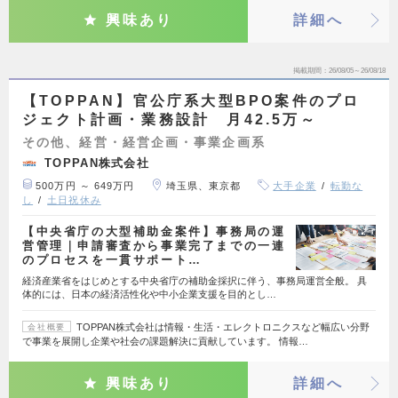
興味あり
詳細へ
掲載期間
26/08/05～26/08/18
【TOPPAN】官公庁系大型BPO案件のプロ
ジェクト計画・業務設計 月42.5万～
その他、経営・経営企画・事業企画系
TOPPAN株式会社
500万円 ～ 649万円
埼玉県、東京都
大手企業
転勤な
し
土日祝休み
【中央省庁の大型補助金案件】事務局の運
営管理｜申請審査から事業完了までの一連
のプロセスを一貫サポート…
経済産業省をはじめとする中央省庁の補助金採択に伴う、事務局運営全般。 具
体的には、日本の経済活性化や中小企業支援を目的とし…
TOPPAN株式会社は情報・生活・エレクトロニクスなど幅広い分野
会社概要
で事業を展開し企業や社会の課題解決に貢献しています。 情報…
興味あり
詳細へ