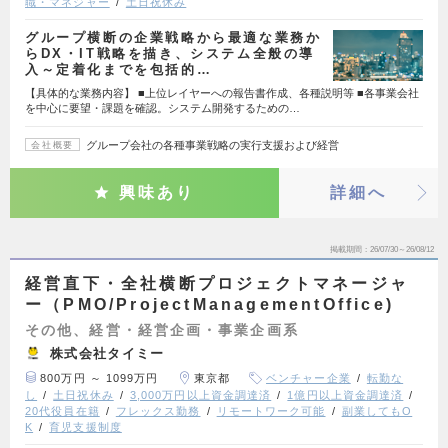
職・マネジャー
土日祝休み
グループ横断の企業戦略から最適な業務か
らDX・IT戦略を描き、システム全般の導
入～定着化までを包括的…
【具体的な業務内容】 ■上位レイヤーへの報告書作成、各種説明等 ■各事業会社
を中心に要望・課題を確認。システム開発するための…
グループ会社の各種事業戦略の実行支援および経営
会社概要
興味あり
詳細へ
掲載期間
26/07/30～26/08/12
経営直下・全社横断プロジェクトマネージャ
ー（PMO/ProjectManagementOffice)
その他、経営・経営企画・事業企画系
株式会社タイミー
800万円 ～ 1099万円
東京都
ベンチャー企業
転勤な
し
土日祝休み
3,000万円以上資金調達済
1億円以上資金調達済
20代役員在籍
フレックス勤務
リモートワーク可能
副業してもO
K
育児支援制度