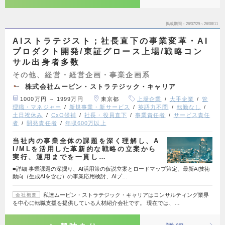
掲載期間
26/07/29～26/08/11
AIストラテジスト；社長直下の事業変革・AI
プロダクト開発/東証グロース上場/戦略コン
サル出身者多数
その他、経営・経営企画・事業企画系
株式会社ムービン・ストラテジック・キャリア
1000万円 ～ 1999万円
東京都
上場企業
大手企業
管
理職・マネジャー
新規事業・新サービス
英語力不問
転勤なし
土日祝休み
CxO候補
社長・役員直下
事業責任者
サービス責任
者
開発責任者
年収600万以上
当社内の事業全体の課題を深く理解し、A
I/MLを活用した革新的な戦略の立案から
実行、運用までを一貫し…
■詳細 事業課題の深掘り、AI活用策の仮説立案とロードマップ策定、最新AI技術
動向（生成AIを含む）の事業応用検討、AIプ…
私達ムービン・ストラテジック・キャリアはコンサルティング業界
会社概要
を中心に転職支援を提供している人材紹介会社です。 現在では、…