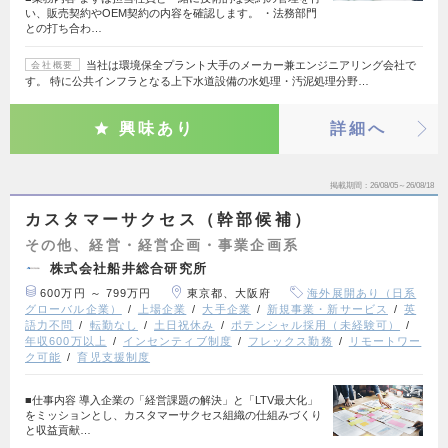
い、販売契約やOEM契約の内容を確認します。 ・法務部門
との打ち合わ…
当社は環境保全プラント大手のメーカー兼エンジニアリング会社で
会社概要
す。 特に公共インフラとなる上下水道設備の水処理・汚泥処理分野…
興味あり
詳細へ
掲載期間
26/08/05～26/08/18
カスタマーサクセス（幹部候補）
その他、経営・経営企画・事業企画系
株式会社船井総合研究所
600万円 ～ 799万円
東京都、大阪府
海外展開あり（日系
グローバル企業）
上場企業
大手企業
新規事業・新サービス
英
語力不問
転勤なし
土日祝休み
ポテンシャル採用（未経験可）
年収600万以上
インセンティブ制度
フレックス勤務
リモートワー
ク可能
育児支援制度
■仕事内容 導入企業の「経営課題の解決」と「LTV最大化」
をミッションとし、カスタマーサクセス組織の仕組みづくり
と収益貢献…