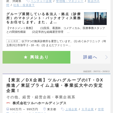
府、沖縄県
ベンチャー企業
管理職・マネジャー
英語力不
問
社長・役員直下
グループ展開している各法人・拠点（診療
所）のマネジメント・バックオフィス業務
をお任せします。また、よ…
【マネジメント業務】 (1)院長、看護師、コメディカル、医療事務スタッフ
との関係性構築 (2)定常的な組織運営管理 …
以下3つの無床診療所を運営しています。 (1) めぐみクリニック（埼
会社概要
玉県川口市弥平 2－18－8） (2) まえだファミリー…
興味あり
詳細へ
掲載期間
26/07/31～26/08/13
【東京／DX企画】ツルハグループのIT・DX
推進／東証プライム上場・事業拡大中の安定
企業！
その他、経営・経営企画・事業企画系
株式会社ツルハホールディングス
600万円 ～ 999万円
東京都
上場企業
大手企業
管理