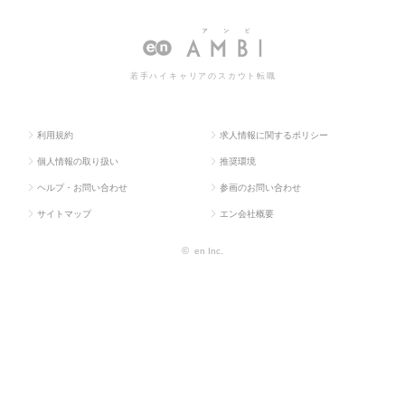
ス求人T
企画・事業
経営企画・事業
画・事業企画系の転職・求人情
OP
企画系
企画系
報一覧
若手ハイキャリアのスカウト転職
利用規約
求人情報に関するポリシー
個人情報の取り扱い
推奨環境
ヘルプ・お問い合わせ
参画のお問い合わせ
サイトマップ
エン会社概要
©
en Inc.