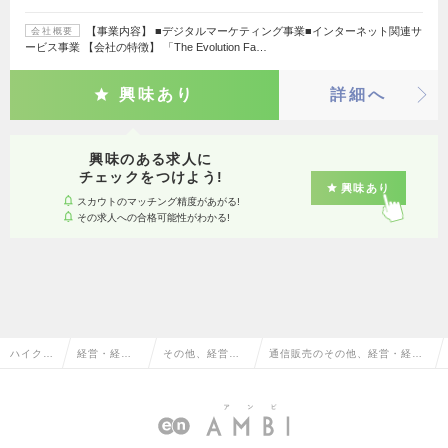
【事業内容】 ■デジタルマーケティング事業■インターネット関連サ
会社概要
ービス事業 【会社の特徴】 「The Evolution Fa…
興味あり
詳細へ
興味のある求人に
チェックをつけよう!
興味あり
スカウトのマッチング精度があがる!
その求人への合格可能性がわかる!
ハイクラ
経営・経営
その他、経営・
通信販売のその他、経営・経営
ス求人T
企画・事業
経営企画・事業
企画・事業企画系の転職・求人
OP
企画系
企画系
情報一覧