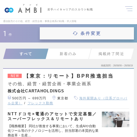
若手ハイキャリアのスカウト転職
通信販売のその他、経営・経営企画・事業企画系の転職・求人情報
1
条件変更
件
すべて
新着のみ
掲載終了間近
掲載期間
26/08/06～26/08/19
【東京：リモート】BPR推進担当
NEW
その他、経営・経営企画・事業企画系
株式会社CARTAHOLDINGS
500万円 ～ 699万円
東京都
海外展開あり（日系グローバ
ル企業）
フレックス勤務
NTTドコモ×電通のアセットで安定基盤／
スーパーフレックス＆リモートあり
【職務概要】 同社が推進する事業において、生成AIや自動
化ツール等のテクノロジーを活用し、担当部署の本質的な業
務改革・生産…