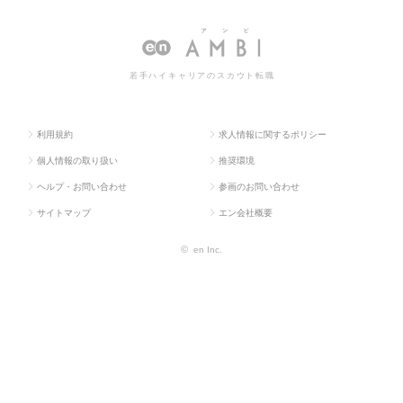
求人TOP
ティブ系
ーライター
ターの転職・求人情報一覧
若手ハイキャリアのスカウト転職
利用規約
求人情報に関するポリシー
個人情報の取り扱い
推奨環境
ヘルプ・お問い合わせ
参画のお問い合わせ
サイトマップ
エン会社概要
©
en Inc.