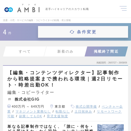
若手ハイキャリアのスカウト転職
流通・小売・サービスの編集・コピーライターの転職・求人情報
4
条件変更
件
すべて
新着のみ
掲載終了間近
掲載期間
26/07/27～26/08/09
【編集・コンテンツディレクター】記事制作
から戦略提案まで携われる環境｜週2日リモー
ト・時差出勤OK！
編集・コピーライター
株式会社GIG
400万円 ～ 649万円
東京都
株式公開準備
ベンチャー企
業
マネジメント業務なし
転勤なし
土日祝休み
リモートワーク
可能
副業してもOK
育児支援制度
単なる記事制作ではなく、「誰に・何を・