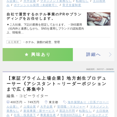
ル企業）
大手企業
マネジメント業務なし
転勤なし
土日祝休
み
ポテンシャル採用（未経験可）
育児支援制度
自社で運営するホテル事業のPRやブラン
ディングをお任せします。
▼ご入社後、下記の業務を想定しております。 ・SNS運用
（社内外と連携しながら、SNSを運用しブランドの認知度向
上、情報発…
・ホテル、旅館の経営、管理
会社概要
興味あり
詳細へ
掲載期間
26/07/27～26/08/09
【東証プライム上場企業】地方創生プロデュ
ーサー《アシスタント～リーダーポジション
まで広く募集中》
編集・コピーライター
400万円 ～ 749万円
東京都
海外展開あり（日系グローバ
ル企業）
上場企業
大手企業
管理職・マネジャー
マネジメント
業務なし
新規事業・新サービス
英語力不問
転勤なし
土日祝休
み
社長・役員直下
事業責任者
年収600万以上
インセンティブ