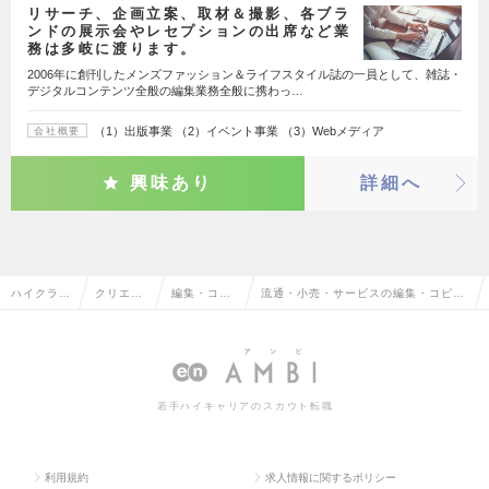
リサーチ、企画立案、取材＆撮影、各ブラ
ンドの展示会やレセプションの出席など業
務は多岐に渡ります。
2006年に創刊したメンズファッション＆ライフスタイル誌の一員として、雑誌・
デジタルコンテンツ全般の編集業務全般に携わっ…
（1）出版事業 （2）イベント事業 （3）Webメディア
会社概要
興味あり
詳細へ
ハイクラス
クリエイ
編集・コピ
流通・小売・サービスの編集・コピー
求人TOP
ティブ系
ーライター
ライターの転職・求人情報一覧
若手ハイキャリアのスカウト転職
利用規約
求人情報に関するポリシー