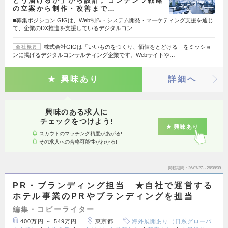
どう届けるか」から設計。コンテンツ戦略
の立案から制作・改善まで…
■募集ポジション GIGは、Web制作・システム開発・マーケティング支援を通じ
て、企業のDX推進を支援しているデジタルコン…
株式会社GIGは「いいものをつくり、価値をとどける」をミッショ
会社概要
ンに掲げるデジタルコンサルティング企業です。Webサイトや…
興味あり
詳細へ
興味のある求人に
チェックをつけよう!
興味あり
スカウトのマッチング精度があがる!
その求人への合格可能性がわかる!
掲載期間
26/07/27～26/08/09
PR・ブランディング担当 ★自社で運営する
ホテル事業のPRやブランディングを担当
編集・コピーライター
400万円 ～ 549万円
東京都
海外展開あり（日系グローバ