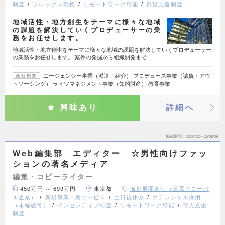
制度
フレックス勤務
リモートワーク可能
育児支援制度
地域活性・地方創生をテーマに様々な地域
の課題を解決していくプロデューサーの業
務をお任せします。
地域活性・地方創生をテーマに様々な地域の課題を解決していくプロデューサー
の業務をお任せします。 案件の発掘から組織開発まで…
エージェンシー事業（派遣・紹介） プロデュース事業（請負・アウ
会社概要
トソーシング） ライツマネジメント事業（知的財産） 教育事業
興味あり
詳細へ
掲載期間
26/07/22～26/08/09
Web編集部 エディター ☆男性向けファッ
ションの著名メディア
編集・コピーライター
450万円 ～ 699万円
東京都
海外展開あり（日系グローバ
ル企業）
新規事業・新サービス
土日祝休み
ポテンシャル採用
（未経験可）
インセンティブ制度
リモートワーク可能
育児支援
制度