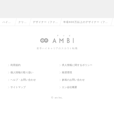
ハイク
クリエ
デザイナー（ファッ
年収600万以上のデザイナー（ファ
ラス求
イティ
ション・インテリ
ッション・インテリア・工業）の転
人TOP
ブ系
ア・工業）
職・求人情報一覧
若手ハイキャリアのスカウト転職
利用規約
求人情報に関するポリシー
個人情報の取り扱い
推奨環境
ヘルプ・お問い合わせ
参画のお問い合わせ
サイトマップ
エン会社概要
©
en Inc.