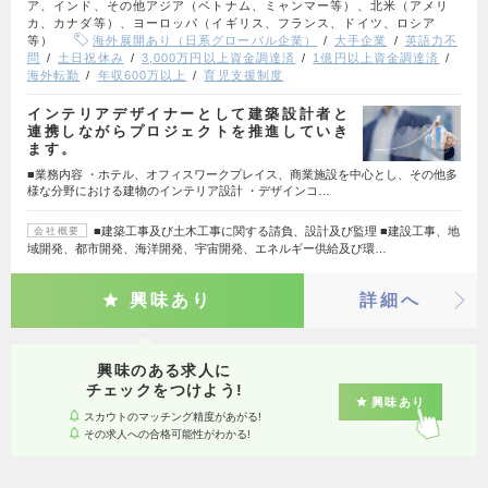
ア、インド、その他アジア（ベトナム、ミャンマー等）、北米（アメリ
カ、カナダ等）、ヨーロッパ（イギリス、フランス、ドイツ、ロシア
等）
海外展開あり（日系グローバル企業）
大手企業
英語力不
問
土日祝休み
3,000万円以上資金調達済
1億円以上資金調達済
海外転勤
年収600万以上
育児支援制度
インテリアデザイナーとして建築設計者と
連携しながらプロジェクトを推進していき
ます。
■業務内容 ・ホテル、オフィスワークプレイス、商業施設を中心とし、その他多
様な分野における建物のインテリア設計 ・デザインコ…
■建築工事及び土木工事に関する請負、設計及び監理 ■建設工事、地
会社概要
域開発、都市開発、海洋開発、宇宙開発、エネルギー供給及び環…
興味あり
詳細へ
興味のある求人に
チェックをつけよう!
興味あり
スカウトのマッチング精度があがる!
その求人への合格可能性がわかる!