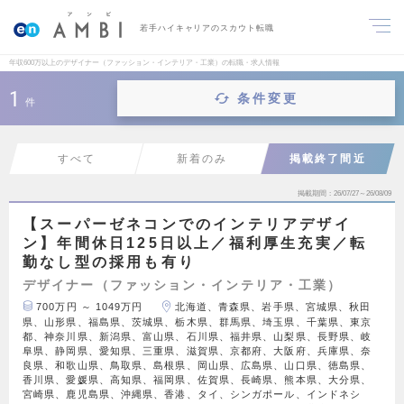
若手ハイキャリアのスカウト転職
年収600万以上のデザイナー（ファッション・インテリア・工業）の転職・求人情報
1
条件変更
件
すべて
新着のみ
掲載終了間近
掲載期間
26/07/27～26/08/09
【スーパーゼネコンでのインテリアデザイ
ン】年間休日125日以上／福利厚生充実／転
勤なし型の採用も有り
デザイナー（ファッション・インテリア・工業）
700万円 ～ 1049万円
北海道、青森県、岩手県、宮城県、秋田
県、山形県、福島県、茨城県、栃木県、群馬県、埼玉県、千葉県、東京
都、神奈川県、新潟県、富山県、石川県、福井県、山梨県、長野県、岐
阜県、静岡県、愛知県、三重県、滋賀県、京都府、大阪府、兵庫県、奈
良県、和歌山県、鳥取県、島根県、岡山県、広島県、山口県、徳島県、
香川県、愛媛県、高知県、福岡県、佐賀県、長崎県、熊本県、大分県、
宮崎県、鹿児島県、沖縄県、香港、タイ、シンガポール、インドネシ