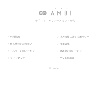
ラス求
イティ
ション・インテリ
ン・インテリア・工業）の転職・
人TOP
ブ系
ア・工業）
求人情報一覧
若手ハイキャリアのスカウト転職
利用規約
求人情報に関するポリシー
個人情報の取り扱い
推奨環境
ヘルプ・お問い合わせ
参画のお問い合わせ
サイトマップ
エン会社概要
©
en Inc.