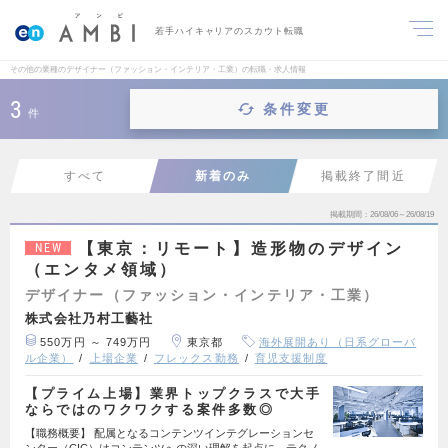
若手ハイキャリアのスカウト転職
その他の業種のデザイナー（ファッション・インテリア・工業）の転職・求人情報
3
条件変更
件
すべて
新着のみ
掲載終了間近
掲載期間
26/08/06～26/08/19
【東京：リモート】造形物のデザイン
NEW
（エンタメ領域）
デザイナー（ファッション・インテリア・工業）
株式会社乃村工藝社
550万円 ～ 749万円
東京都
海外展開あり（日系グローバ
ル企業）
上場企業
フレックス勤務
育児支援制度
【プライム上場】業界トップクラスで大手
ならではのワクワクする案件多数◎
【職務概要】 配属となるコンテンツインテグレーションセ