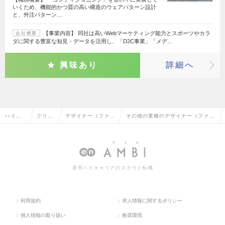
いくため、機能的かつ質の高い構造のウェアパターン設計
と、外注パターン…
【事業内容】 同社は高いWebマーケティング能力とスポーツやカラ
会社概要
ダに関する豊富な知見・データを活用し、「D2C事業」「メデ…
興味あり
詳細へ
ハイク
クリエ
デザイナー（ファッ
その他の業種のデザイナー（ファッ
ラス求
イティ
ション・インテリ
ション・インテリア・工業）の転
人TOP
ブ系
ア・工業）
職・求人情報一覧
若手ハイキャリアのスカウト転職
利用規約
求人情報に関するポリシー
個人情報の取り扱い
推奨環境