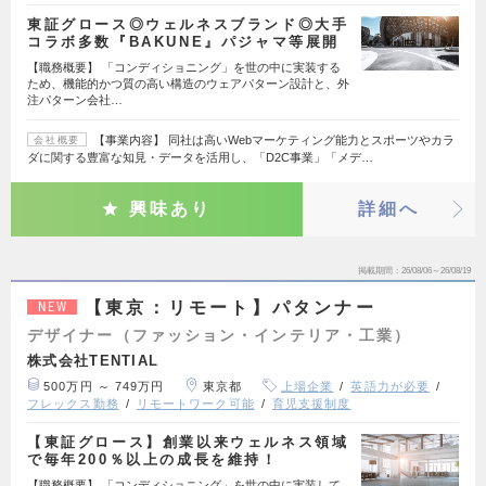
東証グロース◎ウェルネスブランド◎大手
コラボ多数『BAKUNE』パジャマ等展開
【職務概要】 「コンディショニング」を世の中に実装する
ため、機能的かつ質の高い構造のウェアパターン設計と、外
注パターン会社…
【事業内容】 同社は高いWebマーケティング能力とスポーツやカラ
会社概要
ダに関する豊富な知見・データを活用し、「D2C事業」「メデ…
興味あり
詳細へ
掲載期間
26/08/06～26/08/19
【東京：リモート】パタンナー
NEW
デザイナー（ファッション・インテリア・工業）
株式会社TENTIAL
500万円 ～ 749万円
東京都
上場企業
英語力が必要
フレックス勤務
リモートワーク可能
育児支援制度
【東証グロース】創業以来ウェルネス領域
で毎年200％以上の成長を維持！
【職務概要】 「コンディショニング」を世の中に実装して