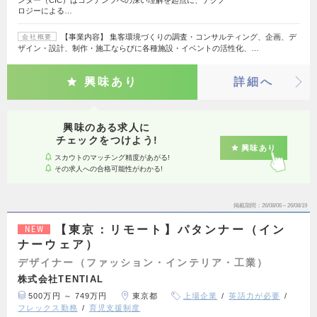
ンター（CIC）はコンテンツへの深い理解を起点に、テクノ
ロジーによる…
【事業内容】 集客環境づくりの調査・コンサルティング、企画、デ
会社概要
ザイン・設計、制作・施工ならびに各種施設・イベントの活性化、…
興味あり
詳細へ
興味のある求人に
チェックをつけよう!
興味あり
スカウトのマッチング精度があがる!
その求人への合格可能性がわかる!
掲載期間
26/08/06～26/08/19
【東京：リモート】パタンナー（イン
NEW
ナーウェア）
デザイナー（ファッション・インテリア・工業）
株式会社TENTIAL
500万円 ～ 749万円
東京都
上場企業
英語力が必要
フレックス勤務
育児支援制度