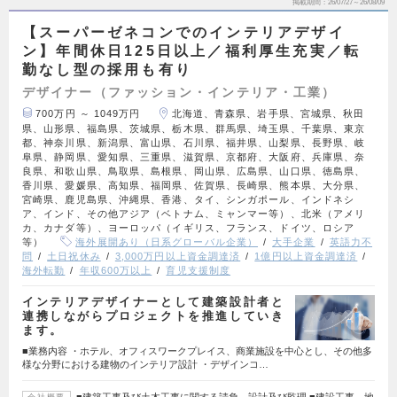
掲載期間
26/07/27～26/08/09
【スーパーゼネコンでのインテリアデザイ
ン】年間休日125日以上／福利厚生充実／転
勤なし型の採用も有り
デザイナー（ファッション・インテリア・工業）
700万円 ～ 1049万円
北海道、青森県、岩手県、宮城県、秋田
県、山形県、福島県、茨城県、栃木県、群馬県、埼玉県、千葉県、東京
都、神奈川県、新潟県、富山県、石川県、福井県、山梨県、長野県、岐
阜県、静岡県、愛知県、三重県、滋賀県、京都府、大阪府、兵庫県、奈
良県、和歌山県、鳥取県、島根県、岡山県、広島県、山口県、徳島県、
香川県、愛媛県、高知県、福岡県、佐賀県、長崎県、熊本県、大分県、
宮崎県、鹿児島県、沖縄県、香港、タイ、シンガポール、インドネシ
ア、インド、その他アジア（ベトナム、ミャンマー等）、北米（アメリ
カ、カナダ等）、ヨーロッパ（イギリス、フランス、ドイツ、ロシア
等）
海外展開あり（日系グローバル企業）
大手企業
英語力不
問
土日祝休み
3,000万円以上資金調達済
1億円以上資金調達済
海外転勤
年収600万以上
育児支援制度
インテリアデザイナーとして建築設計者と
連携しながらプロジェクトを推進していき
ます。
■業務内容 ・ホテル、オフィスワークプレイス、商業施設を中心とし、その他多
様な分野における建物のインテリア設計 ・デザインコ…