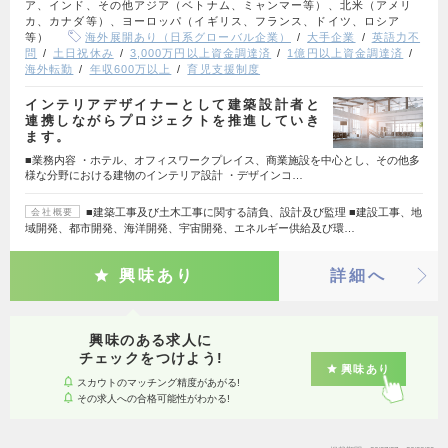
ア、インド、その他アジア（ベトナム、ミャンマー等）、北米（アメリ
カ、カナダ等）、ヨーロッパ（イギリス、フランス、ドイツ、ロシア
等）
海外展開あり（日系グローバル企業）
大手企業
英語力不
問
土日祝休み
3,000万円以上資金調達済
1億円以上資金調達済
海外転勤
年収600万以上
育児支援制度
インテリアデザイナーとして建築設計者と
連携しながらプロジェクトを推進していき
ます。
■業務内容 ・ホテル、オフィスワークプレイス、商業施設を中心とし、その他多
様な分野における建物のインテリア設計 ・デザインコ…
■建築工事及び土木工事に関する請負、設計及び監理 ■建設工事、地
会社概要
域開発、都市開発、海洋開発、宇宙開発、エネルギー供給及び環…
興味あり
詳細へ
興味のある求人に
チェックをつけよう!
興味あり
スカウトのマッチング精度があがる!
その求人への合格可能性がわかる!