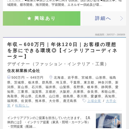
■建築工事及び土木工事に関する請負、設計及び監理 ■建設工事、地
会社概要
域開発、都市開発、海洋開発、宇宙開発、エネルギー供給及び環…
興味あり
詳細へ
掲載期間
26/07/27～26/08/09
年収～600万円｜年休120日｜お客様の理想
を形にできる環境◎【インテリアコーディネ
ーター】
デザイナー（ファッション・インテリア・工業）
住友林業株式会社
500万円 ～ 649万円
北海道、岩手県、宮城県、山形県、福島
県、茨城県、栃木県、群馬県、埼玉県、千葉県、東京都、神奈川県、新
潟県、富山県、石川県、福井県、山梨県、長野県、岐阜県、静岡県、愛
知県、三重県、滋賀県、京都府、大阪府、兵庫県、奈良県、和歌山県、
鳥取県、岡山県、広島県、山口県、徳島県、香川県、愛媛県、高知県、
福岡県、佐賀県、熊本県、大分県、鹿児島県
上場企業
大手企
業
転勤なし
インテリアプランのご提案を担当していただきます。 【具
体的には】 ・インテリア提案（家具・照明・カーテン等）
・空間提案（配線…