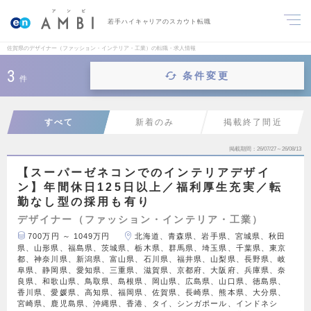
若手ハイキャリアのスカウト転職
佐賀県のデザイナー（ファッション・インテリア・工業）の転職・求人情報
3
条件変更
件
すべて
新着のみ
掲載終了間近
掲載期間
26/07/27～26/08/13
【スーパーゼネコンでのインテリアデザイ
ン】年間休日125日以上／福利厚生充実／転
勤なし型の採用も有り
デザイナー（ファッション・インテリア・工業）
700万円 ～ 1049万円
北海道、青森県、岩手県、宮城県、秋田
県、山形県、福島県、茨城県、栃木県、群馬県、埼玉県、千葉県、東京
都、神奈川県、新潟県、富山県、石川県、福井県、山梨県、長野県、岐
阜県、静岡県、愛知県、三重県、滋賀県、京都府、大阪府、兵庫県、奈
良県、和歌山県、鳥取県、島根県、岡山県、広島県、山口県、徳島県、
香川県、愛媛県、高知県、福岡県、佐賀県、長崎県、熊本県、大分県、
宮崎県、鹿児島県、沖縄県、香港、タイ、シンガポール、インドネシ