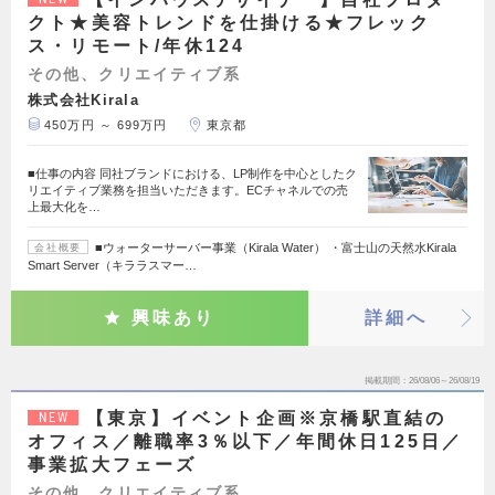
クト★美容トレンドを仕掛ける★フレック
ス・リモート/年休124
その他、クリエイティブ系
株式会社Kirala
450万円 ～ 699万円
東京都
■仕事の内容 同社ブランドにおける、LP制作を中心としたク
リエイティブ業務を担当いただきます。ECチャネルでの売
上最大化を…
■ウォーターサーバー事業（Kirala Water） ・富士山の天然水Kirala
会社概要
Smart Server（キララスマー…
興味あり
詳細へ
掲載期間
26/08/06～26/08/19
【東京】イベント企画※京橋駅直結の
NEW
オフィス／離職率3％以下／年間休日125日／
事業拡大フェーズ
その他、クリエイティブ系