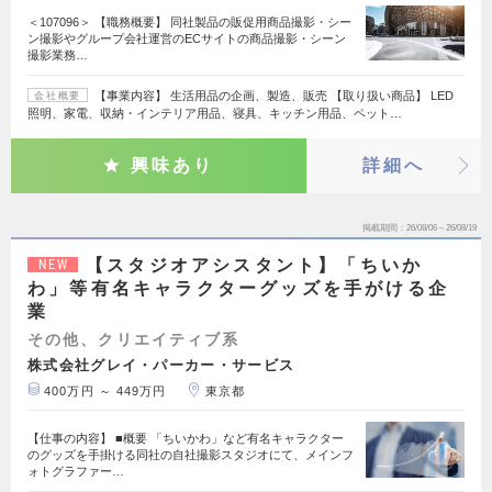
＜107096＞ 【職務概要】 同社製品の販促用商品撮影・シー
ン撮影やグループ会社運営のECサイトの商品撮影・シーン
撮影業務…
【事業内容】 生活用品の企画、製造、販売 【取り扱い商品】 LED
会社概要
照明、家電、収納・インテリア用品、寝具、キッチン用品、ペット…
興味あり
詳細へ
掲載期間
26/08/06～26/08/19
【スタジオアシスタント】「ちいか
NEW
わ」等有名キャラクターグッズを手がける企
業
その他、クリエイティブ系
株式会社グレイ・パーカー・サービス
400万円 ～ 449万円
東京都
【仕事の内容】 ■概要 「ちいかわ」など有名キャラクター
のグッズを手掛ける同社の自社撮影スタジオにて、メインフ
ォトグラファー…