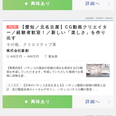
興味あり
詳細へ
掲載期間
26/08/06～26/08/19
【愛知／北名古屋】CG動画クリエイタ
NEW
ー／経験者歓迎！／新しい「楽しさ」を作り
出す
その他、クリエイティブ系
株式会社森創
400万円 ～ 699万円
愛知県
【業務内容】 パチンコの液晶や役物の演出を表現するCG動
画を作成していただきます。作成していただいた動画でお客
様に役物を提…
【日本のパチンコ文化を支える】 パチンコ盤面の役物の開発と設
会社概要
計、及び盤面全体のトータルデザイン、パチンコパチスロ機の筐体・…
興味あり
詳細へ