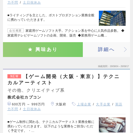
力不問
土日祝休み
■ライティングを主とした、ポストプロダクション業務全般
に携わっていただきます。
家庭用ゲームソフト大手。アクション系を中心に人気作品多数。 ◆
会社概要
家庭用テレビゲームソフトの企画、開発、販売 ◆業務用ゲーム機…
興味あり
詳細へ
掲載期間
26/08/04～26/08/17
【ゲーム開発（大阪・東京）】テクニ
NEW
カルアーティスト
その他、クリエイティブ系
株式会社カプコン
600万円 ～ 999万円
大阪府
上場企業
大手企業
英語
力不問
土日祝休み
■ゲーム制作に関わる、テクニカルアーティスト業務全般に
携わっていただきます。 以下のような業務をご担当いただ
く予定です。 ・…