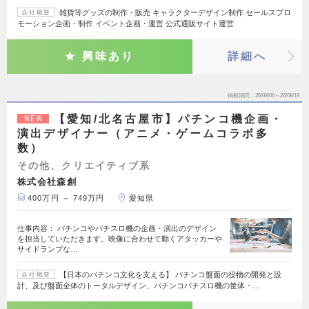
雑貨等グッズの制作・販売 キャラクターデザイン制作 セールスプロ
会社概要
モーション企画・制作 イベント企画・運営 公式通販サイト運営
興味あり
詳細へ
掲載期間
26/08/06～26/08/19
【愛知/北名古屋市】パチンコ機企画・
NEW
演出デザイナー（アニメ・ゲームコラボ多
数）
その他、クリエイティブ系
株式会社森創
400万円 ～ 749万円
愛知県
仕事内容： パチンコやパチスロ機の企画・演出のデザイン
を担当していただきます。映像に合わせて動くアタッカーや
サイドランプな…
【日本のパチンコ文化を支える】 パチンコ盤面の役物の開発と設
会社概要
計、及び盤面全体のトータルデザイン、パチンコパチスロ機の筐体・…