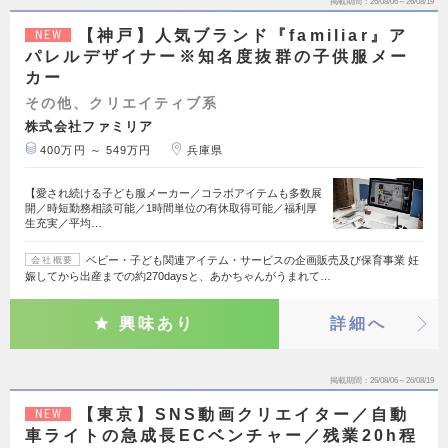
掲載期間
26/08/06～26/08/19
【神戸】人気ブランド『familiar』ア
NEW
パレルデザイナー※知名度抜群の子供服メー
カー
その他、クリエイティブ系
株式会社ファミリア
400万円 ～ 549万円
兵庫県
【愛され続ける子ども服メーカー／コラボアイテムも多数展
開／時短勤務相談可能／1時間単位の有休取得可能／福利厚
生充実／平均…
ベビー・子ども関連アイテム・サービスの企画販売及び保育事業 妊
会社概要
娠してから出産までの約270daysと、あかちゃんがうまれて…
興味あり
詳細へ
掲載期間
26/08/06～26/08/19
【東京】SNS動画クリエイター／自動
NEW
車ライトの急成長ECベンチャー／残業20h程