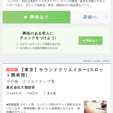
同社は透明ケースやクリアパッケージの製造・販売を主軸とするメ
会社概要
ーカーであり、主として化粧品・食品・雑貨向けの高品質なパッケ…
興味あり
詳細へ
興味のある求人に
チェックをつけよう!
興味あり
スカウトのマッチング精度があがる!
その求人への合格可能性がわかる!
掲載期間
26/08/06～26/08/19
【東京】サウンドクリエイター(スロッ
NEW
ト開発部)
その他、クリエイティブ系
株式会社大都技研
500万円 ～ 749万円
東京都
■業務概要 スロット用・コンテンツ用のサウンド制作お任せ
いたします。 開発戦略に基づいた人員補強になります。 遊
技機のサウンド…