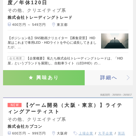
度／年休120日
その他、クリエイティブ系
株式会社トレーディングトレード
400万円 ～ 549万円
東京都
【ポジション名】SNS動画クリエイター 【募集背景】 HID
屋はこれまで車用LED・HIDライトを中心に成長してきまし
たが、…
【企業概要】 私たち株式会社トレーディングトレードは、「HID
会社概要
屋」というブランドを展開し、自動車ライト（LED/HID）の…
興味あり
詳細へ
掲載期間
26/08/04～26/08/17
【ゲーム開発（大阪・東京）】ライテ
NEW
ィングアーティスト
その他、クリエイティブ系
株式会社カプコン
600万円 ～ 999万円
大阪府
上場企業
大手企業
英語