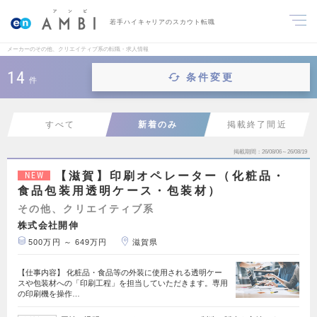
若手ハイキャリアのスカウト転職
メーカーのその他、クリエイティブ系の転職・求人情報
14
条件変更
件
すべて
新着のみ
掲載終了間近
掲載期間
26/08/06～26/08/19
【滋賀】印刷オペレーター（化粧品・
NEW
食品包装用透明ケース・包装材）
その他、クリエイティブ系
株式会社開伸
500万円 ～ 649万円
滋賀県
【仕事内容】 化粧品・食品等の外装に使用される透明ケー
スや包装材への「印刷工程」を担当していただきます。専用
の印刷機を操作…