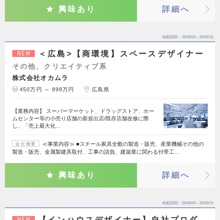
興味あり
詳細へ
掲載期間
26/08/06～26/08/19
＜広島>【商環境】スペースデザイナー
NEW
その他、クリエイティブ系
株式会社オカムラ
450万円 ～ 899万円
広島県
【業務内容】 スーパーマーケット、ドラッグストア、ホー
ムセンター等の小売り店舗の新規出店/既存店舗改修に際
し、「売上最大化…
≪事業内容≫ ■スチール家具全般の製造・販売、産業機械その他の
会社概要
製造・販売、金属製建具取付、工事の請負、建築業に関わる付帯工…
興味あり
詳細へ
掲載期間
26/08/06～26/08/19
【インハウスデザイナー】自社プロダ
NEW