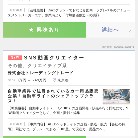
【会社概要】 Daitoブランドでおなじみ国内トップレベルのアミュー
会社概要
ズメントメーカーです。創業時より「付加価値創造への挑戦…
興味あり
詳細へ
掲載期間
26/08/06～26/08/19
SNS動画クリエイター
NEW
その他、クリエイティブ系
株式会社トレーディングトレード
500万円 ～ 749万円
東京都
自動車業界で注目されているカー用品販売
企業！自動車ライトのシェアトップクラ
ス！
【職務概要】 自動車ライト（LED／HID）の企画開発・販売を行う同社にて、S
NS動画クリエイターとして、企画・撮影・編集…
【事業内容】 ■LEDヘッドライトの企画・製造・販売 【会社の特
会社概要
徴】 同社では、ブランドである「HID屋」で現在カー用品のヘッ…