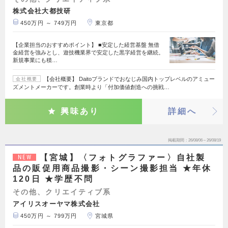
株式会社大都技研
450万円 ～ 749万円
東京都
【企業担当のおすすめポイント】 ■安定した経営基盤 無借
金経営を強みとし、遊技機業界で安定した黒字経営を継続。
新規事業にも積…
【会社概要】 Daitoブランドでおなじみ国内トップレベルのアミュー
会社概要
ズメントメーカーです。創業時より「付加価値創造への挑戦…
興味あり
詳細へ
掲載期間
26/08/06～26/08/19
【宮城】〈フォトグラファー〉自社製
NEW
品の販促用商品撮影・シーン撮影担当 ★年休
120日 ★学歴不問
その他、クリエイティブ系
アイリスオーヤマ株式会社
450万円 ～ 799万円
宮城県