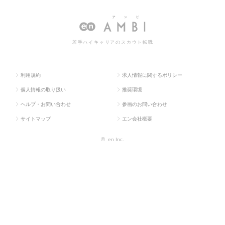
求人TOP
ィブ系
（その他）
転職・求人情報一覧
若手ハイキャリアのスカウト転職
利用規約
求人情報に関するポリシー
個人情報の取り扱い
推奨環境
ヘルプ・お問い合わせ
参画のお問い合わせ
サイトマップ
エン会社概要
©
en Inc.