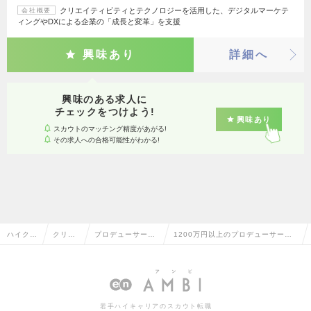
クリエイティビティとテクノロジーを活用した、デジタルマーケテ
会社概要
ィングやDXによる企業の「成長と変革」を支援
興味あり
詳細へ
興味のある求人に
チェックをつけよう!
興味あり
スカウトのマッチング精度があがる!
その求人への合格可能性がわかる!
ハイクラ
クリエ
プロデューサー・
1200万円以上のプロデューサー・
ス求人T
イティ
ディレクター（そ
ディレクター（その他）の転職・求
OP
ブ系
の他）
人情報一覧
若手ハイキャリアのスカウト転職