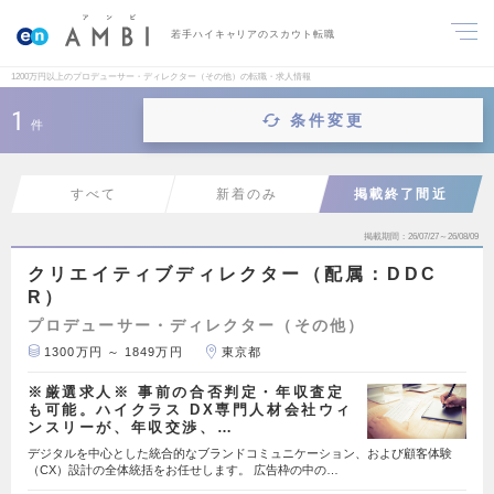
若手ハイキャリアのスカウト転職
1200万円以上のプロデューサー・ディレクター（その他）の転職・求人情報
1
条件変更
件
すべて
新着のみ
掲載終了間近
掲載期間
26/07/27～26/08/09
クリエイティブディレクター（配属：DDC
R）
プロデューサー・ディレクター（その他）
1300万円 ～ 1849万円
東京都
※厳選求人※ 事前の合否判定・年収査定
も可能。ハイクラス DX専門人材会社ウィ
ンスリーが、年収交渉、…
デジタルを中心とした統合的なブランドコミュニケーション、および顧客体験
（CX）設計の全体統括をお任せします。 広告枠の中の…