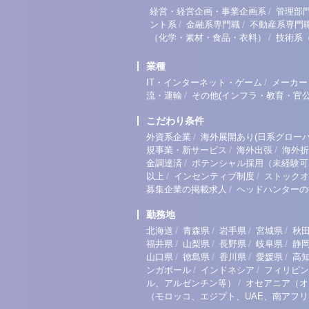
/
経営・経営企画・事業企画系
管理部
/
/
ント系
金融系専門職
不動産系専門
/
（化学・素材・食品・衣料）
技術系
業種
/
IT・インターネット・ゲーム
メーカー
/
流・運輸
その他(インフラ・教育・官公
こだわり条件
/
外資系企業
海外展開あり(日系グローバ
/
/
規事業・新サービス
海外出張
海外折
/
金調達済
ポテンシャル採用（未経験可
/
/
以上
インセンティブ制度
ストックオ
/
募集企業の掲載求人
ヘッドハンターの
勤務地
/
/
/
/
北海道
青森県
岩手県
宮城県
秋
/
/
/
/
福井県
山梨県
長野県
岐阜県
静
/
/
/
/
山口県
徳島県
香川県
愛媛県
高
/
/
ンガポール
インドネシア
フィリピン
/
ル、アルゼンチン等）
オセアニア（オ
（モロッコ、エジプト、UAE、南アフ