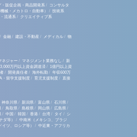
/
グ・販促企画・商品開発系
コンサルタ
/
（機械・メカトロ・自動車）
技術系
/
・流通系
クリエイティブ系
/
/
/
/
金融
建設・不動産
メディカル
物
/
/
マネジャー
マネジメント業務なし
新
/
3,000万円以上資金調達済
1億円以上資
/
/
/
者
開発責任者
海外転勤
年収600万
/
/
BA・留学支援制度
育児支援制度
直接
/
/
/
/
神奈川県
新潟県
富山県
石川県
/
/
/
/
/
県
鳥取県
島根県
岡山県
広島県
/
/
/
/
/
/
県
中国
韓国
香港
台湾
タイ
シ
/
ナダ等）
中南米（メキシコ、ブラジ
/
ドイツ、ロシア等）
中近東・アフリカ