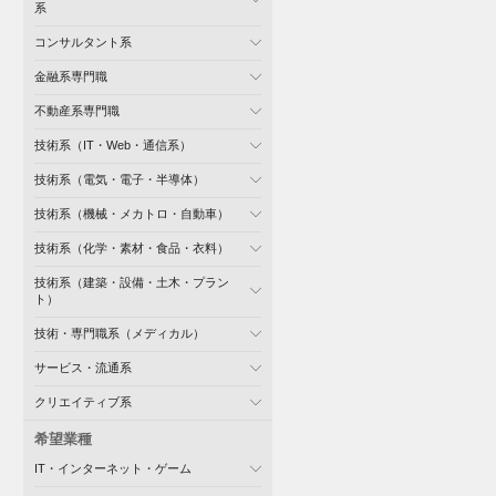
系
コンサルタント系
金融系専門職
不動産系専門職
技術系（IT・Web・通信系）
技術系（電気・電子・半導体）
技術系（機械・メカトロ・自動車）
技術系（化学・素材・食品・衣料）
技術系（建築・設備・土木・プラン
ト）
技術・専門職系（メディカル）
サービス・流通系
クリエイティブ系
希望業種
IT・インターネット・ゲーム