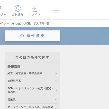
の方へ
会員登録
ログイン
レクター（その他）の転職・求人情報一覧
条件変更
その他の条件で探す
希望職種
経営・経営企画・事業企画系
管理部門系
SCM・ロジスティクス・物流・購買・
貿易系
営業系
マーケティング・販促企画・商品開発