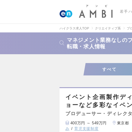
若手
ハイクラス求人TOP
クリエイティブ系
プ
マネジメント業務なしの
転職・求人情報
すべて
イベント企画製作デ
ョーなど多彩なイベ
プロデューサー・ディレク
400万円 ～ 549万円
東京都
み
育児支援制度