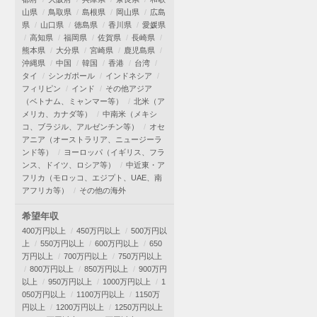
山県
鳥取県
島根県
岡山県
広島
県
山口県
徳島県
香川県
愛媛県
高知県
福岡県
佐賀県
長崎県
熊本県
大分県
宮崎県
鹿児島県
沖縄県
中国
韓国
香港
台湾
タイ
シンガポール
インドネシア
フィリピン
インド
その他アジア
（ベトナム、ミャンマー等）
北米（ア
メリカ、カナダ等）
中南米（メキシ
コ、ブラジル、アルゼンチン等）
オセ
アニア（オーストラリア、ニュージーラ
ンド等）
ヨーロッパ（イギリス、フラ
ンス、ドイツ、ロシア等）
中近東・ア
フリカ（モロッコ、エジプト、UAE、南
アフリカ等）
その他の海外
希望年収
400万円以上
450万円以上
500万円以
上
550万円以上
600万円以上
650
万円以上
700万円以上
750万円以上
800万円以上
850万円以上
900万円
以上
950万円以上
1000万円以上
1
050万円以上
1100万円以上
1150万
円以上
1200万円以上
1250万円以上