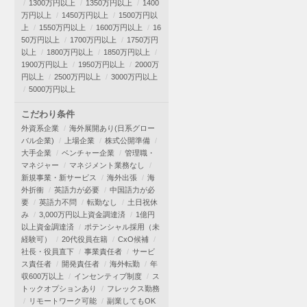
1300万円以上
1350万円以上
1400
万円以上
1450万円以上
1500万円以
上
1550万円以上
1600万円以上
16
50万円以上
1700万円以上
1750万円
以上
1800万円以上
1850万円以上
1900万円以上
1950万円以上
2000万
円以上
2500万円以上
3000万円以上
5000万円以上
こだわり条件
外資系企業
海外展開あり(日系グロー
バル企業)
上場企業
株式公開準備
大手企業
ベンチャー企業
管理職・
マネジャー
マネジメント業務なし
新規事業・新サービス
海外出張
海
外折衝
英語力が必要
中国語力が必
要
英語力不問
転勤なし
土日祝休
み
3,000万円以上資金調達済
1億円
以上資金調達済
ポテンシャル採用（未
経験可）
20代役員在籍
CxO候補
社長・役員直下
事業責任者
サービ
ス責任者
開発責任者
海外転勤
年
収600万以上
インセンティブ制度
ス
トックオプションあり
フレックス勤務
リモートワーク可能
副業してもOK