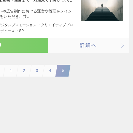
トや広告制作における運営や管理をメイン
件をいただき、共…
デジタルプロモーション ・クリエイティブプロ
デュース ・SP…
り
詳細へ
1
2
3
4
5