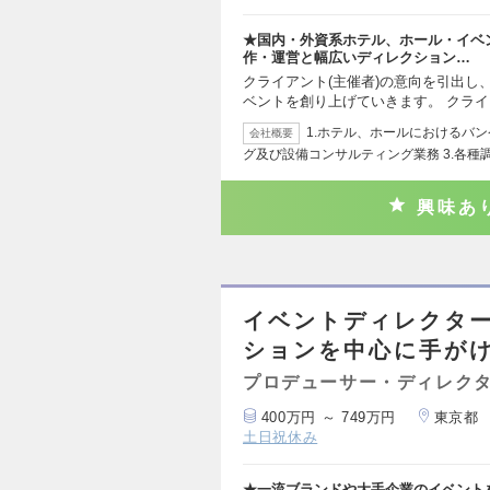
★国内・外資系ホテル、ホール・イベ
作・運営と幅広いディレクション…
クライアント(主催者)の意向を引出し
ベントを創り上げていきます。 クラ
1.ホテル、ホールにおけるバン
会社概要
グ及び設備コンサルティング業務 3.各種
興味あ
イベントディレクタ
ションを中心に手が
プロデューサー・ディレク
400万円 ～ 749万円
東京都
土日祝休み
★一流ブランドや大手企業のイベント