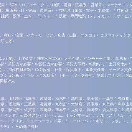
/
/
/
門系
SCM・ロジスティクス・物流・購買・貿易系
営業系
マーケティン
/
/
/
職
技術系（IT・Web・通信系）
技術系（電気・電子・半導体）
技術系
/
/
（建築・設備・土木・プラント）
技術・専門職系（メディカル）
サービス
/
/
/
/
商社
流通・小売・サービス
広告・出版・マスコミ
コンサルティング
庁など)
/
/
/
/
/
ル企業)
上場企業
株式公開準備
大手企業
ベンチャー企業
管理職・
/
/
/
/
/
/
衝
英語力が必要
中国語力が必要
英語力不問
転勤なし
土日祝休み
/
/
/
/
/
）
20代役員在籍
CxO候補
社長・役員直下
事業責任者
サービス責任
/
/
/
/
プションあり
フレックス勤務
リモートワーク可能
副業してもOK
M
掲載求人
/
/
/
/
/
/
/
/
/
田県
山形県
福島県
茨城県
栃木県
群馬県
埼玉県
千葉県
東京都
/
/
/
/
/
/
/
/
岡県
愛知県
三重県
滋賀県
京都府
大阪府
兵庫県
奈良県
和歌山
/
/
/
/
/
/
/
/
知県
福岡県
佐賀県
長崎県
熊本県
大分県
宮崎県
鹿児島県
沖縄
/
/
/
インド
その他アジア（ベトナム、ミャンマー等）
北米（アメリカ、カ
/
ーストラリア、ニュージーランド等）
ヨーロッパ（イギリス、フランス、
/
リカ等）
その他の海外