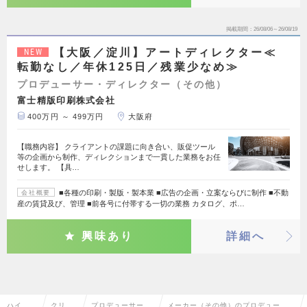
掲載期間
26/08/06～26/08/19
【大阪／淀川】アートディレクター≪
NEW
転勤なし／年休125日／残業少なめ≫
プロデューサー・ディレクター（その他）
富士精版印刷株式会社
400万円 ～ 499万円
大阪府
【職務内容】 クライアントの課題に向き合い、販促ツール
等の企画から制作、ディレクションまで一貫した業務をお任
せします。 【具…
■各種の印刷・製版・製本業 ■広告の企画・立案ならびに制作 ■不動
会社概要
産の賃貸及び、管理 ■前各号に付帯する一切の業務 カタログ、ポ…
興味あり
詳細へ
ハイク
クリエ
プロデューサー・
メーカー（その他）のプロデューサ