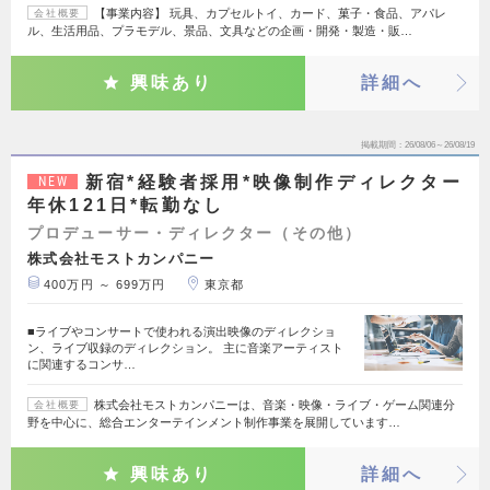
【事業内容】 玩具、カプセルトイ、カード、菓子・食品、アパレ
会社概要
ル、生活用品、プラモデル、景品、文具などの企画・開発・製造・販…
興味あり
詳細へ
掲載期間
26/08/06～26/08/19
新宿*経験者採用*映像制作ディレクター
NEW
年休121日*転勤なし
プロデューサー・ディレクター（その他）
株式会社モストカンパニー
400万円 ～ 699万円
東京都
■ライブやコンサートで使われる演出映像のディレクショ
ン、ライブ収録のディレクション。 主に音楽アーティスト
に関連するコンサ…
株式会社モストカンパニーは、音楽・映像・ライブ・ゲーム関連分
会社概要
野を中心に、総合エンターテインメント制作事業を展開しています…
興味あり
詳細へ