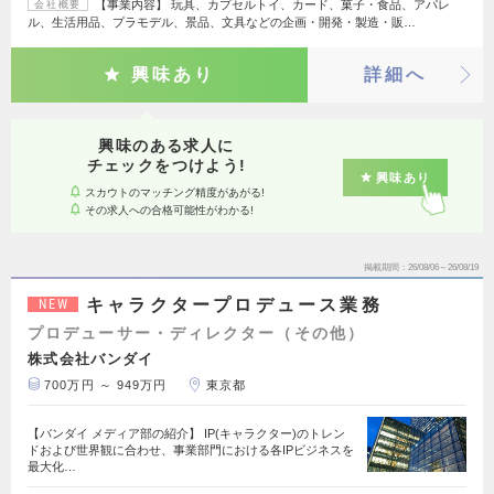
【事業内容】 玩具、カプセルトイ、カード、菓子・食品、アパレ
会社概要
ル、生活用品、プラモデル、景品、文具などの企画・開発・製造・販…
興味あり
詳細へ
興味のある求人に
チェックをつけよう!
興味あり
スカウトのマッチング精度があがる!
その求人への合格可能性がわかる!
掲載期間
26/08/06～26/08/19
キャラクタープロデュース業務
NEW
プロデューサー・ディレクター（その他）
株式会社バンダイ
700万円 ～ 949万円
東京都
【バンダイ メディア部の紹介】 IP(キャラクター)のトレン
ドおよび世界観に合わせ、事業部門における各IPビジネスを
最大化…