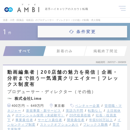
若手ハイキャリアのスカウト転職
流通・小売（医薬品・化粧品）のプロデューサー・ディレクター（その他）の転職・求人情報
1
条件変更
件
すべて
新着のみ
掲載終了間近
掲載期間
26/07/27～26/08/09
動画編集者｜200店舗の魅力を発信｜企画・
分析まで担う一気通貫クリエイター｜フレッ
クス制度有
プロデューサー・ディレクター（その他）
株式会社Lime
400万円 ～ 649万円
東京都
ベンチャー企業
管理職・マ
ネジャー
新規事業・新サービス
英語力不問
転勤なし
土日祝休
み
ポテンシャル採用（未経験可）
20代役員在籍
社長・役員直
下
事業責任者
サービス責任者
開発責任者
年収600万以上
イ
ンセンティブ制度
ストックオプションあり
フレックス勤務
育児
支援制度