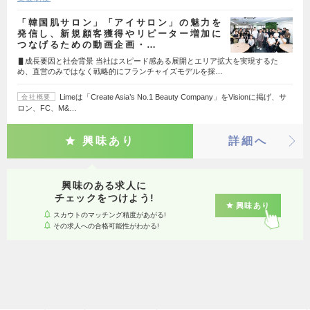
「韓国肌サロン」「アイサロン」の魅力を
発信し、新規顧客獲得やリピーター増加に
つなげるための動画企画・…
▋成長要因と社会背景 当社はスピード感ある展開とエリア拡大を実現するた
め、直営のみではなく戦略的にフランチャイズモデルを採…
Limeは「Create Asia’s No.1 Beauty Company」をVisionに掲げ、サ
会社概要
ロン、FC、M&…
興味あり
詳細へ
興味のある求人に
チェックをつけよう!
興味あり
スカウトのマッチング精度があがる!
その求人への合格可能性がわかる!