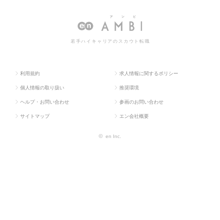
ラス求
イティ
b・モバイル・ゲー
b・モバイル・ゲーム関連）の転
人TOP
ブ系
ム関連）
職・求人情報一覧
若手ハイキャリアのスカウト転職
利用規約
求人情報に関するポリシー
個人情報の取り扱い
推奨環境
ヘルプ・お問い合わせ
参画のお問い合わせ
サイトマップ
エン会社概要
©
en Inc.