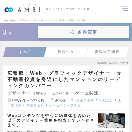
若手ハイキャリアのスカウト転職
金融（保険）のデザイナー（Web・モバイル・ゲーム関連）の転職・求人情報
3
条件変更
件
すべて
新着のみ
掲載終了間近
掲載期間
26/08/07～26/08/24
広報部｜Web・グラフィックデザイナー ☆
不動産投資を身近にしたマンションのリーデ
ィングカンパニー
デザイナー（Web・モバイル・ゲーム関連）
400万円 ～ 599万円
東京都
英語力不問
転勤なし
土
日祝休み
事業責任者
インセンティブ制度
Webコンテンツを中心に紙媒体を含めた
以下のデザイナー業務を担当していただき
ます。
昨今の政府主導の投資機運の醸成により、株式投資と並んで不動産投資における