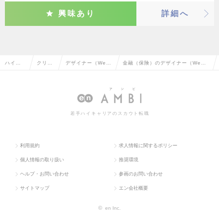
興味あり
詳細へ
ハイク
クリエ
デザイナー（We
金融（保険）のデザイナー（We
ラス求
イティ
b・モバイル・ゲー
b・モバイル・ゲーム関連）の転
人TOP
ブ系
ム関連）
職・求人情報一覧
若手ハイキャリアのスカウト転職
利用規約
求人情報に関するポリシー
個人情報の取り扱い
推奨環境
ヘルプ・お問い合わせ
参画のお問い合わせ
サイトマップ
エン会社概要
©
en Inc.