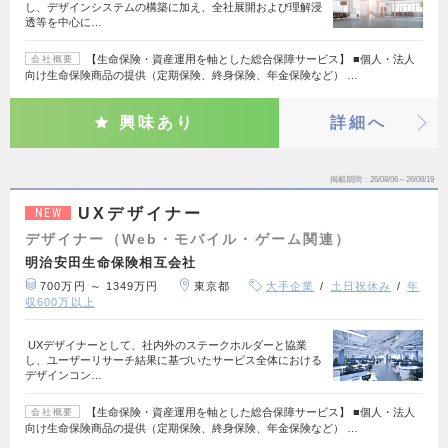
し、デザインシステムの構築に加え、全社展開および理解浸
透等を中心に…
【生命保険・資産運用を軸とした総合保障サービス】 ■個人・法人
会社概要
向け生命保険商品の提供（定期保険、終身保険、年金保険など） …
興味あり
詳細へ
掲載期間
26/08/06～26/08/19
UXデザイナー
NEW
デザイナー（Web・モバイル・ゲーム関連）
明治安田生命保険相互会社
700万円 ～ 1349万円
東京都
大手企業
土日祝休み
年
収600万以上
UXデザイナーとして、社内外のステークホルダーと協業
し、ユーザーリサーチ結果に基づいたサービス全体における
デザインコン…
【生命保険・資産運用を軸とした総合保障サービス】 ■個人・法人
会社概要
向け生命保険商品の提供（定期保険、終身保険、年金保険など） …