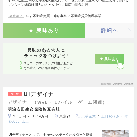
マンション経営は個人の方々を中心に幅広い世代に浸…
中古不動産売買・仲介事業 ／不動産賃貸管理事業
会社概要
興味あり
詳細へ
興味のある求人に
チェックをつけよう!
興味あり
スカウトのマッチング精度があがる!
その求人への合格可能性がわかる!
掲載期間
26/08/06～26/08/19
UIデザイナー
NEW
デザイナー（Web・モバイル・ゲーム関連）
明治安田生命保険相互会社
750万円 ～ 1349万円
東京都
大手企業
土日祝休み
年
収600万以上
UIデザイナーとして、社内外のステークホルダーと協業