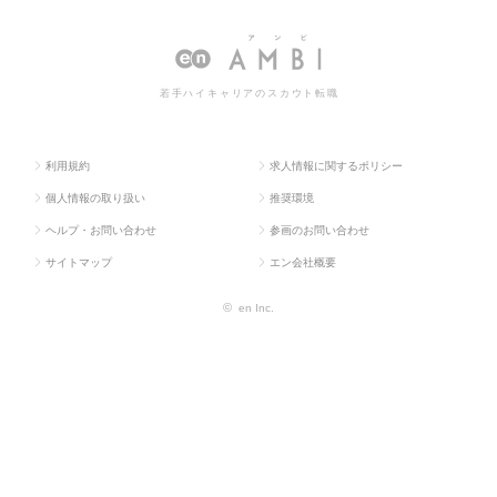
ラス求
イティ
b・モバイル・ゲ
（Web・モバイル・ゲーム関連）の
人TOP
ブ系
ーム関連）
転職・求人情報一覧
若手ハイキャリアのスカウト転職
利用規約
求人情報に関するポリシー
個人情報の取り扱い
推奨環境
ヘルプ・お問い合わせ
参画のお問い合わせ
サイトマップ
エン会社概要
©
en Inc.