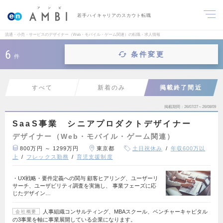
若手ハイキャリアのスカウト転職
流通・小売・サービスのデザイナー（Web・モバイル・ゲーム関連）の転職・求人情報
6
条件変更
件
すべて
新着のみ
掲載終了間近
掲載期間
26/07/27～26/08/09
SaaS事業 シニアプロダクトデザイナー
デザイナー（Web・モバイル・ゲーム関連）
800万円 ～ 1299万円
東京都
土日祝休み
年収600万以
上
フレックス勤務
育児支援制度
・UX戦略・要件定義への関与 顧客ヒアリング、ユーザーリ
サーチ、ユーザビリティ調査を実施し、 事業フェーズに応
じたデザイン…
人事組織コンサルティング、MBAスクール、ベンチャーキャピタル
会社概要
の3事業を軸に事業展開している企業になります。