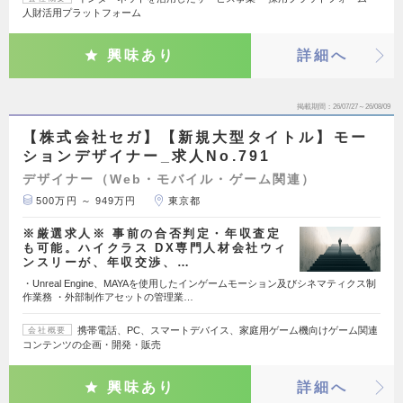
人財活用プラットフォーム
興味あり
詳細へ
掲載期間
26/07/27～26/08/09
【株式会社セガ】【新規大型タイトル】モー
ションデザイナー_求人No.791
デザイナー（Web・モバイル・ゲーム関連）
500万円 ～ 949万円
東京都
※厳選求人※ 事前の合否判定・年収査定
も可能。ハイクラス DX専門人材会社ウィ
ンスリーが、年収交渉、…
・Unreal Engine、MAYAを使用したインゲームモーション及びシネマティクス制
作業務 ・外部制作アセットの管理業…
携帯電話、PC、スマートデバイス、家庭用ゲーム機向けゲーム関連
会社概要
コンテンツの企画・開発・販売
興味あり
詳細へ