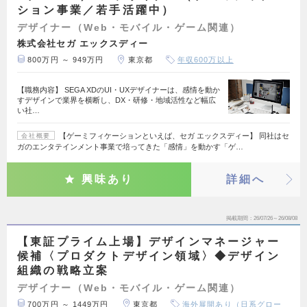
ション事業／若手活躍中）
デザイナー（Web・モバイル・ゲーム関連）
株式会社セガ エックスディー
800万円 ～ 949万円
東京都
年収600万以上
【職務内容】 SEGA XDのUI・UXデザイナーは、感情を動か
すデザインで業界を横断し、DX・研修・地域活性など幅広
い社…
【ゲーミフィケーションといえば、セガ エックスディー】 同社はセ
会社概要
ガのエンタテインメント事業で培ってきた「感情」を動かす「ゲ…
興味あり
詳細へ
掲載期間
26/07/26～26/08/08
【東証プライム上場】デザインマネージャー
候補〈プロダクトデザイン領域〉◆デザイン
組織の戦略立案
デザイナー（Web・モバイル・ゲーム関連）
700万円 ～ 1449万円
東京都
海外展開あり（日系グロー