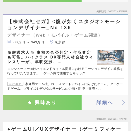
掲載期間
26/07/27～26/08/09
【株式会社セガ】<龍が如くスタジオ>モーシ
ョンデザイナー_No.136
デザイナー（Web・モバイル・ゲーム関連）
500万円 ～ 949万円
東京都
※厳選求人※ 事前の合否判定・年収査定
も可能。ハイクラス DX専門人材会社ウィ
ンスリーが、年収交渉、…
コンシューマー向けハイエンドタイトル開発におけるモーションデザイン業務を
行っていただきます。 ・ゲーム内で使用するキャラク…
家庭用ゲーム機、PC、スマートデバイスに向けたゲーム、アーケー
会社概要
ドゲーム、プライズやデジタルサービスの企画・開 発・販売・…
興味あり
詳細へ
掲載期間
26/07/26～26/08/08
●ゲームUI／UXデザイナー（ゲーミフィケー