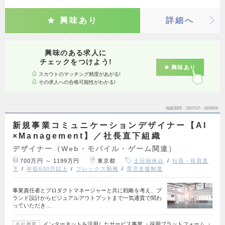
興味あり
詳細へ
興味のある求人に
チェックをつけよう!
興味あり
スカウトのマッチング精度があがる!
その求人への合格可能性がわかる!
掲載期間
26/07/27～26/08/09
新規事業コミュニケーションデザイナー【AI
×Management】／社長直下組織
デザイナー（Web・モバイル・ゲーム関連）
700万円 ～ 1199万円
東京都
土日祝休み
社長・役員直
下
年収600万以上
フレックス勤務
育児支援制度
事業責任者とプロダクトマネージャーと共に戦略を考え、ブ
ランド設計からビジュアルアウトプットまで一気通貫で関わ
っていただき…
インターネットを活用したサービス事業 ・採用プラットフォーム ・
会社概要