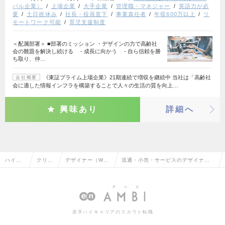
バル企業）
上場企業
大手企業
管理職・マネジャー
英語力が必
要
土日祝休み
社長・役員直下
事業責任者
年収600万以上
リ
モートワーク可能
育児支援制度
＜配属部署＞ ■部署のミッション ・デザインの力で高齢社
会の難題を解決し続ける - 成長に向かう - 自ら信頼を勝
ち取り、仲…
《東証プライム上場企業》21期連続で増収を継続中 当社は「高齢社
会社概要
会に適した情報インフラを構築することで人々の生活の質を向上…
興味あり
詳細へ
ハイク
クリエ
デザイナー（We
流通・小売・サービスのデザイナー
ラス求
イティ
b・モバイル・ゲ
（Web・モバイル・ゲーム関連）の
人TOP
ブ系
ーム関連）
転職・求人情報一覧
若手ハイキャリアのスカウト転職