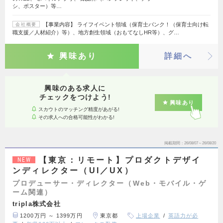
シ、ポスター）等…
【事業内容】 ライフイベント領域（保育士バンク！（保育士向け転
会社概要
職支援／人材紹介）等）、地方創生領域（おもてなしHR等）、グ…
興味あり
詳細へ
興味のある求人に
チェックをつけよう!
興味あり
スカウトのマッチング精度があがる!
その求人への合格可能性がわかる!
掲載期間
26/08/07～26/08/20
【東京：リモート】プロダクトデザイ
NEW
ンディレクター（UI／UX）
プロデューサー・ディレクター（Web・モバイル・ゲ
ーム関連）
tripla株式会社
1200万円 ～ 1399万円
東京都
上場企業
英語力が必