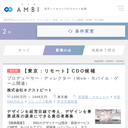
若手ハイキャリアのスカウト転職
1200万円以上のプロデューサー・ディレクター（Web・モバイル・ゲーム関連）の転職・求人情報
2
条件変更
件
すべて
新着のみ
掲載終了間近
掲載期間
26/08/07～26/08/20
【東京：リモート】CDO候補
NEW
プロデューサー・ディレクター（Web・モバイル・ゲ
ーム関連）
株式会社ネクストビート
1200万円 ～ 1449万円
東京都
管理職・マネジャー
年収
600万以上
フレックス勤務
育児支援制度
デザインを経営目線で考え、デザインを事
業成長の源泉にできる責任者募集
【職務概要】 同社のデザイナーは既存・新規サービス
のWEB、モバイルアプリ、 紙媒体（パンフレット、チラ