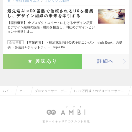
要
年収600万以上
フレックス勤務
最先端AI×DX基盤で信頼されるUXを構築
し、デザイン組織の未来を牽引する
【職務概要】 全プロダクトスイートにおけるデザイン品質
とデザイン組織の統括・構築を担当し、同社のデザインビジ
ョンを推進しま…
【事業内容】 ・宿泊施設向け公式予約エンジン「tripla Book」の提
会社概要
供 ・多言語AIチャットボット「tripla Bo…
興味あり
詳細へ
ハイク
クリ
プロデューサー・ディ
1200万円以上のプロデューサー・
ラス求
エイ
レクター（Web・モ
ディレクター（Web・モバイル・ゲ
人TOP
ティ
バイル・ゲーム関連）
ーム関連）の転職・求人情報一覧
ブ系
若手ハイキャリアのスカウト転職