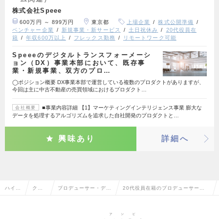
株式会社Speee
600万円 ～ 899万円
東京都
上場企業
株式公開準備
ベンチャー企業
新規事業・新サービス
土日祝休み
20代役員在
籍
年収600万以上
フレックス勤務
リモートワーク可能
Speeeのデジタルトランスフォーメーシ
ョン（DX）事業本部において、既存事
業・新規事業、双方のプロ…
◯ポジション概要 DX事業本部で運営している複数のプロダクトがありますが、
今回は主に中古不動産の売買領域におけるプロダクト…
■事業内容詳細 【1】マーケティングインテリジェンス事業 膨大な
会社概要
データを処理するアルゴリズムを追求した自社開発のプロダクトと…
興味あり
詳細へ
ハイク
クリ
プロデューサー・ディ
20代役員在籍のプロデューサー・
ラス求
エイ
レクター（Web・モ
ディレクター（Web・モバイル・ゲ