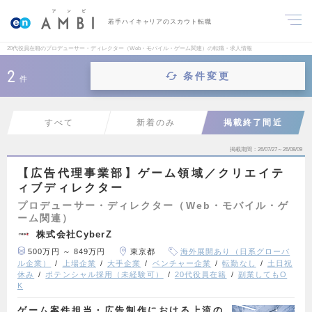
若手ハイキャリアのスカウト転職
20代役員在籍のプロデューサー・ディレクター（Web・モバイル・ゲーム関連）の転職・求人情報
2
条件変更
件
すべて
新着のみ
掲載終了間近
掲載期間
26/07/27～26/08/09
【広告代理事業部】ゲーム領域／クリエイテ
ィブディレクター
プロデューサー・ディレクター（Web・モバイル・ゲ
ーム関連）
株式会社CyberZ
500万円 ～ 849万円
東京都
海外展開あり（日系グローバ
ル企業）
上場企業
大手企業
ベンチャー企業
転勤なし
土日祝
休み
ポテンシャル採用（未経験可）
20代役員在籍
副業してもO
K
ゲーム案件担当・広告制作における上流の