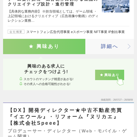
クリエイティブ設計・進行管理
【具体的な業務内容】 ※担当領域としては、ゲーム領域 ・
上記領域におけるクリエイティブ（広告画像や動画）のディ
レクション業務…
スマートフォン広告代理事業 eスポーツ事業 NFT事業 IP創出事業
会社概要
興味あり
詳細へ
興味のある求人に
チェックをつけよう!
興味あり
スカウトのマッチング精度があがる!
その求人への合格可能性がわかる!
掲載期間
26/07/27～26/08/09
【DX】開発ディレクター★中古不動産売買
『イエウール』・リフォーム『ヌリカエ』
【株式会社Speee】
プロデューサー・ディレクター（Web・モバイル・ゲ
ーム関連）