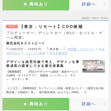
興味あり
詳細へ
掲載期間
26/08/07～26/08/20
【東京：リモート】CDO候補
NEW
プロデューサー・ディレクター（Web・モバイル・ゲ
ーム関連）
株式会社ネクストビート
1200万円 ～ 1449万円
東京都
管理職・マネジャー
年収
600万以上
フレックス勤務
育児支援制度
デザインを経営目線で考え、デザインを事
業成長の源泉にできる責任者募集
【職務概要】 同社のデザイナーは既存・新規サービス
のWEB、モバイルアプリ、 紙媒体（パンフレット、チラ
シ、ポスター）等…
【事業内容】 ライフイベント領域（保育士バンク！（保育士向け転
会社概要
職支援／人材紹介）等）、地方創生領域（おもてなしHR等）、グ…
興味あり
詳細へ