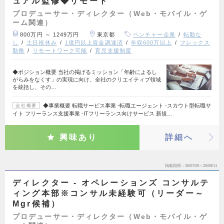
ュアル監修◆リモート
プロデューサー・ディレクター（Web・モバイル・ゲ
ーム関連）
800万円 ～ 1249万円
東京都
ベンチャー企業
転勤な
し
土日祝休み
1億円以上資金調達済
年収600万以上
フレックス
勤務
リモートワーク可能
育児支援制度
◆ポジション概要 当社の掲げるミッション「年齢によるし
がらみをなくす」の実現に向け、全社のクリエイティブ領域
を統括し、その…
◆事業概要 転職サービス事業 -転職エージェント -スカウト型転職サ
会社概要
イト フリーランス支援事業 -ITフリーランス向けサービス 新規…
興味あり
詳細へ
掲載期間
26/07/29～26/08/11
ディレクター - オペレーションズ コンサルテ
ィング本部※コンサル未経験可（リーダー～
Mgr候補）
プロデューサー・ディレクター（Web・モバイル・ゲ