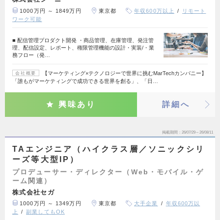
1000万円 ～ 1849万円
東京都
年収600万以上
リモート
ワーク可能
■ 配信管理プロダクト開発 ・商品管理、在庫管理、発注管
理、配信設定、レポート、権限管理機能の設計・実装/・業
務フロー（発…
【マーケティング×テクノロジーで世界に挑むMarTechカンパニー】
会社概要
「誰もがマーケティングで成功できる世界を創る」、「日…
興味あり
詳細へ
掲載期間
26/07/29～26/08/11
TAエンジニア（ハイクラス層／ソニックシリ
ーズ等大型IP）
プロデューサー・ディレクター（Web・モバイル・ゲ
ーム関連）
株式会社セガ
1000万円 ～ 1349万円
東京都
大手企業
年収600万以
上
副業してもOK