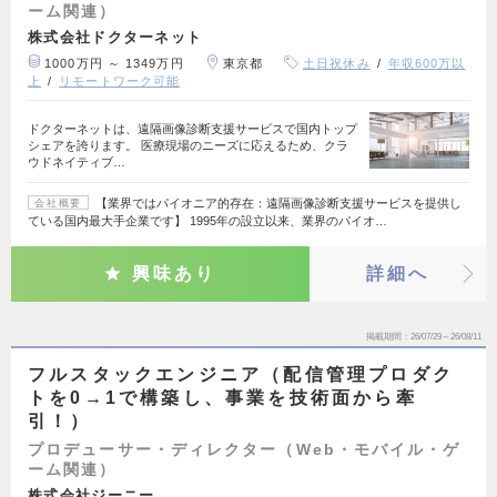
ーム関連）
株式会社ドクターネット
1000万円 ～ 1349万円
東京都
土日祝休み
年収600万以
上
リモートワーク可能
ドクターネットは、遠隔画像診断支援サービスで国内トップ
シェアを誇ります。 医療現場のニーズに応えるため、クラ
ウドネイティブ…
【業界ではパイオニア的存在：遠隔画像診断支援サービスを提供し
会社概要
ている国内最大手企業です】 1995年の設立以来、業界のパイオ…
興味あり
詳細へ
掲載期間
26/07/29～26/08/11
フルスタックエンジニア（配信管理プロダク
トを0→1で構築し、事業を技術面から牽
引！）
プロデューサー・ディレクター（Web・モバイル・ゲ
ーム関連）
株式会社ジーニー