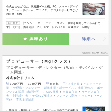
株式会社セガでは、家庭用ゲーム機、PC、スマートデバイ
ス、アーケードゲーム、プライズ、 デジタルサービスなど
の企画・開発・…
【コンシューマー、アミューズメント事業を展開している会社で
会社概要
す】 同社は、携帯電話、PC、スマートデバイス、家庭用ゲーム機な…
興味あり
詳細へ
掲載期間
26/07/29～26/08/11
プロデューサー（Mgrクラス）
プロデューサー・ディレクター（Web・モバイル・ゲ
ーム関連）
株式会社ドリコム
1000万円 ～ 1249万円
東京都
上場企業
ベンチャー企
業
管理職・マネジャー
新規事業・新サービス
土日祝休み
ポテ
ンシャル採用（未経験可）
CxO候補
事業責任者
サービス責任
者
開発責任者
年収600万以上
フレックス勤務
リモートワーク
可能
育児支援制度
仕事内容 ・各種レビューによるIP/ゲーム両面での価値担保