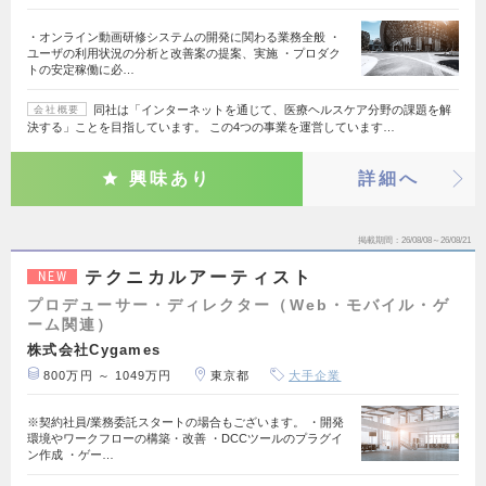
・オンライン動画研修システムの開発に関わる業務全般 ・
ユーザの利用状況の分析と改善案の提案、実施 ・プロダク
トの安定稼働に必…
同社は「インターネットを通じて、医療ヘルスケア分野の課題を解
会社概要
決する」ことを目指しています。 この4つの事業を運営しています…
興味あり
詳細へ
掲載期間
26/08/08～26/08/21
テクニカルアーティスト
NEW
プロデューサー・ディレクター（Web・モバイル・ゲ
ーム関連）
株式会社Cygames
800万円 ～ 1049万円
東京都
大手企業
※契約社員/業務委託スタートの場合もございます。 ・開発
環境やワークフローの構築・改善 ・DCCツールのプラグイ
ン作成 ・ゲー…