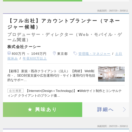
掲載期間
26/07/29～26/08/11
【フル出社】アカウントプランナー（マネー
ジャー候補）
プロデューサー・ディレクター（Web・モバイル・ゲ
ーム関連）
株式会社クーシー
800万円 ～ 1049万円
東京都
管理職・マネジャー
土日
祝休み
年収600万以上
【顧客】 新規・既存クライアント（法人） 【商材】 Web制
作・、SEO対策支援や広告運用代行・サイト運用代行等包括
的なサポー…
【Internet×(Design＋Technology)】 ■Webサイト制作とコンサルテ
会社概要
ィング クライアントのブランド価…
興味あり
詳細へ
掲載期間
26/07/29～26/08/11