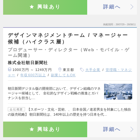
興味あり
詳細へ
掲載期間
26/07/29～26/08/11
デザインマネジメントチーム / マネージャー
候補（ハイクラス層）
プロデューサー・ディレクター（Web・モバイル・ゲ
ーム関連）
株式会社朝日新聞社
1000万円 ～ 1249万円
東京都
大手企業
管理職・マネジ
ャー
年収600万以上
副業してもOK
朝日新聞デジタル版の開発部において、デザイン組織のマネ
ージャー候補として、 全社的なデザイン戦略の推進とガバ
ナンスを担当し…
【スポーツ・文化・芸術、、 日本全国／老若男女を対象にした独自
会社概要
の販売戦略】 朝日新聞社は、140年以上の歴史を持つ日本を代…
興味あり
詳細へ