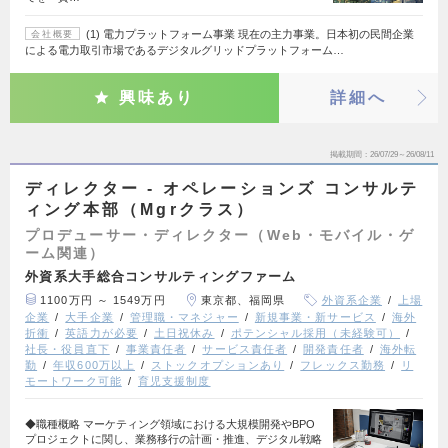
(1) 電力プラットフォーム事業 現在の主力事業。日本初の民間企業
会社概要
による電力取引市場であるデジタルグリッドプラットフォーム…
興味あり
詳細へ
掲載期間
26/07/29～26/08/11
ディレクター - オペレーションズ コンサルテ
ィング本部（Mgrクラス）
プロデューサー・ディレクター（Web・モバイル・ゲ
ーム関連）
外資系大手総合コンサルティングファーム
1100万円 ～ 1549万円
東京都、福岡県
外資系企業
上場
企業
大手企業
管理職・マネジャー
新規事業・新サービス
海外
折衝
英語力が必要
土日祝休み
ポテンシャル採用（未経験可）
社長・役員直下
事業責任者
サービス責任者
開発責任者
海外転
勤
年収600万以上
ストックオプションあり
フレックス勤務
リ
モートワーク可能
育児支援制度
◆職種概略 マーケティング領域における大規模開発やBPO
プロジェクトに関し、業務移行の計画・推進、デジタル戦略