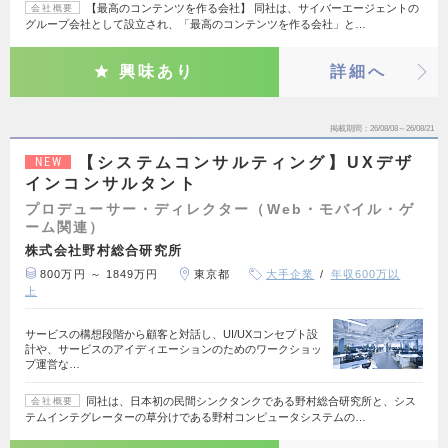
【最高のコンテンツを作る会社】 同社は、サイバーエージェントの
会社概要
グループ会社として設立され、「最高のコンテンツを作る会社」と…
興味あり
詳細へ
掲載期間
26/08/08～26/08/21
【システムコンサルティング】UXデザ
NEW
インコンサルタント
プロデューサー・ディレクター（Web・モバイル・ゲ
ーム関連）
株式会社野村総合研究所
800万円 ～ 1849万円
東京都
大手企業
年収600万以
上
サービスの構想段階から顧客と対話し、UI/UXコンセプト設
計や、サービスのアイディエーションのためのワークショッ
プ運営な…
同社は、日本初の民間シンクタンクである野村総合研究所と、シス
会社概要
テムインテグレーターの草分けである野村コンピュータシステムの…