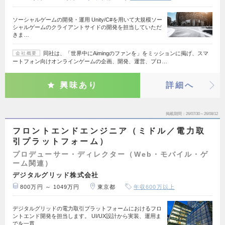
ソーシャルゲームの開発・運用 Unity/C#を用いて大規模ソー
シャルゲームのクライアントサイドの開発を担当していただ
きま…
同社は、「世界中にAimingのファンを」をミッションに掲げ、スマ
会社概要
ートフォン向けオンラインゲームの企画、開発、運営、プロ…
興味あり
詳細へ
掲載期間
26/07/30～26/08/12
フロントエンドエンジニア（ミドル／電力取
引プラットフォーム）
プロデューサー・ディレクター（Web・モバイル・ゲ
ーム関連）
デジタルグリッド株式会社
800万円 ～ 1049万円
東京都
年収600万以上
デジタルグリッドの電力取引プラットフォームにおけるフロ
ントエンド開発を担当します。 UI/UX設計から実装、運用ま
でを一貫…