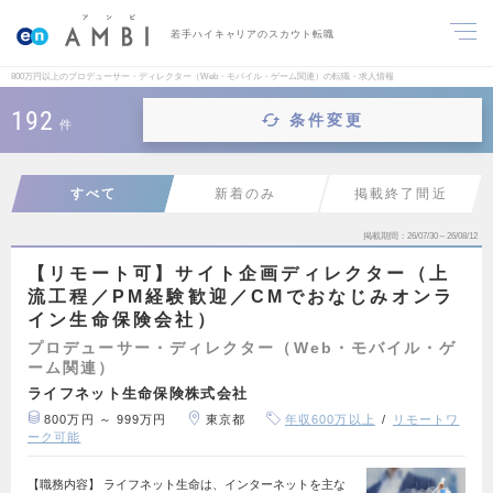
若手ハイキャリアのスカウト転職
800万円以上のプロデューサー・ディレクター（Web・モバイル・ゲーム関連）の転職・求人情報
192
条件変更
件
すべて
新着のみ
掲載終了間近
掲載期間
26/07/30～26/08/12
【リモート可】サイト企画ディレクター（上
流工程／PM経験歓迎／CMでおなじみオンラ
イン生命保険会社）
プロデューサー・ディレクター（Web・モバイル・ゲ
ーム関連）
ライフネット生命保険株式会社
800万円 ～ 999万円
東京都
年収600万以上
リモートワ
ーク可能
【職務内容】 ライフネット生命は、インターネットを主な