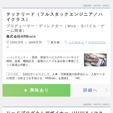
掲載期間
26/07/29～26/08/11
テックリード（フルスタックエンジニア／ハ
イクラス）
プロデューサー・ディレクター（Web・モバイル・ゲ
ーム関連）
株式会社HRBrain
1000万円 ～ 1849万円
東京都
土日祝休み
年収600万以
上
＜バックエンド＞ ・既存、新規サービスのサーバーサイド
開発、改善、機能拡充 ・顧客のニーズを汲み取り事業にと
って最適な判断と…
【自社サービスとして、人事・労務業務の効率化から、人材データ
会社概要
の管理・分析までを手掛ける「HRBrain」を開発】 「HR…
興味あり
詳細へ
掲載期間
26/07/29～26/08/11