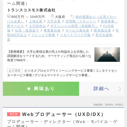
ーム関連）
トランスコスモス株式会社
800万円 ～ 1049万円
大阪府
海外展開あり（日系グロー
バル企業）
上場企業
大手企業
管理職・マネジャー
新規事業・
新サービス
土日祝休み
ポテンシャル採用（未経験可）
CxO候
補
社長・役員直下
事業責任者
サービス責任者
開発責任者
年
収600万以上
フレックス勤務
リモートワーク可能
育児支援制
度
【業務概要】 大手お客様企業の売上や利益向上を目指した
課題解決をリードするため、マーケティング視点から様々な
角度でWebサ…
ビジネスプロセスアウトソーシングサービス事業 / コンタクトセン
会社概要
ターサービス事業 / デジタルマーケティングサービス事業…
興味あり
詳細へ
掲載期間
26/08/08～26/08/21
Webプロデューサー（UXD/DX）
NEW
プロデューサー・ディレクター（Web・モバイル・ゲ
ーム関連）