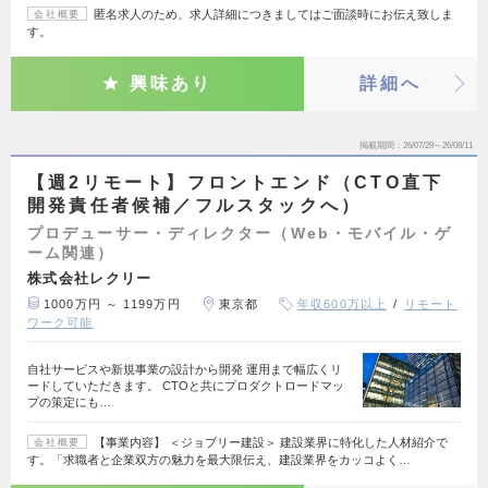
匿名求人のため、求人詳細につきましてはご面談時にお伝え致しま
会社概要
す。
興味あり
詳細へ
掲載期間
26/07/29～26/08/11
【週2リモート】フロントエンド（CTO直下
開発責任者候補／フルスタックへ）
プロデューサー・ディレクター（Web・モバイル・ゲ
ーム関連）
株式会社レクリー
1000万円 ～ 1199万円
東京都
年収600万以上
リモート
ワーク可能
自社サービスや新規事業の設計から開発 運用まで幅広くリ
ードしていただきます。 CTOと共にプロダクトロードマッ
プの策定にも…
【事業内容】 ＜ジョブリー建設＞ 建設業界に特化した人材紹介で
会社概要
す。「求職者と企業双方の魅力を最大限伝え、建設業界をカッコよく…