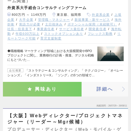
ーム関連）
外資系大手総合コンサルティングファーム
800万円 ～ 1149万円
東京都、福岡県
外資系企業
上場
企業
大手企業
管理職・マネジャー
新規事業・新サービス
海外
折衝
英語力が必要
土日祝休み
ポテンシャル採用（未経験可）
社長・役員直下
事業責任者
サービス責任者
開発責任者
海外転
勤
年収600万以上
ストックオプションあり
フレックス勤務
リ
モートワーク可能
育児支援制度
◆職種概略 マーケティング領域における大規模開発やBPO
プロジェクトに関し、業務移行の計画・推進、デジタル戦略
にもとづいた…
「ストラテジー & コンサルティング」「 テクノロジー」「オペレー
会社概要
ションズ」「インダストリーX」「ソング」の5つの領域で…
興味あり
詳細へ
掲載期間
26/07/29～26/08/11
【大阪】Webディレクター/プロジェクトマネ
ジャー（リーダー～Mgr候補）
プロデューサー・ディレクター（Web・モバイル・ゲ