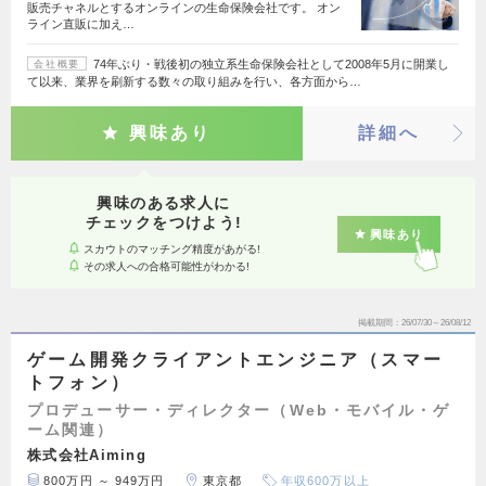
販売チャネルとするオンラインの生命保険会社です。 オン
ライン直販に加え…
74年ぶり・戦後初の独立系生命保険会社として2008年5月に開業し
会社概要
て以来、業界を刷新する数々の取り組みを行い、各方面から…
興味あり
詳細へ
興味のある求人に
チェックをつけよう!
興味あり
スカウトのマッチング精度があがる!
その求人への合格可能性がわかる!
掲載期間
26/07/30～26/08/12
ゲーム開発クライアントエンジニア（スマー
トフォン）
プロデューサー・ディレクター（Web・モバイル・ゲ
ーム関連）
株式会社Aiming
800万円 ～ 949万円
東京都
年収600万以上