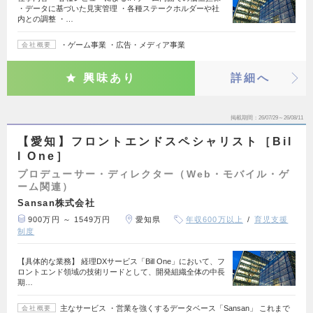
・データに基づいた見実管理 ・各種ステークホルダーや社
内との調整 ・…
・ゲーム事業 ・広告・メディア事業
会社概要
興味あり
詳細へ
掲載期間
26/07/29～26/08/11
【愛知】フロントエンドスペシャリスト［Bil
l One］
プロデューサー・ディレクター（Web・モバイル・ゲ
ーム関連）
Sansan株式会社
900万円 ～ 1549万円
愛知県
年収600万以上
育児支援
制度
【具体的な業務】 経理DXサービス「Bill One」において、フ
ロントエンド領域の技術リードとして、開発組織全体の中長
期…
主なサービス ・営業を強くするデータベース「Sansan」 これまで
会社概要