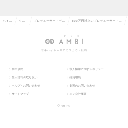
ハイク
クリ
プロデューサー・ディ
800万円以上のプロデューサー・デ
ラス求
エイ
レクター（Web・モバ
ィレクター（Web・モバイル・ゲ
人TOP
ティ
イル・ゲーム関連）
ーム関連）の転職・求人情報一覧
ブ系
若手ハイキャリアのスカウト転職
利用規約
求人情報に関するポリシー
個人情報の取り扱い
推奨環境
ヘルプ・お問い合わせ
参画のお問い合わせ
サイトマップ
エン会社概要
©
en Inc.