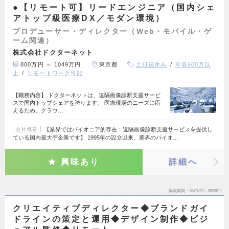
●【リモート可】リードエンジニア（国内シェ
アトップ級医療DX／モダン環境）
プロデューサー・ディレクター（Web・モバイル・ゲ
ーム関連）
株式会社ドクターネット
800万円 ～ 1049万円
東京都
土日祝休み
年収600万以
上
リモートワーク可能
【職務内容】 ドクターネットは、遠隔画像診断支援サービ
スで国内トップシェアを誇ります。 医療現場のニーズに応
えるため、クラウ…
【業界ではパイオニア的存在：遠隔画像診断支援サービスを提供し
会社概要
ている国内最大手企業です】 1995年の設立以来、業界のパイオ…
興味あり
詳細へ
掲載期間
26/07/29～26/08/11
クリエイティブディレクター◆ブランドガイ
ドラインの策定と運用◆デザイン制作◆ビジ