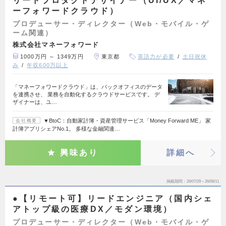
リードプロダクトデザイナー（UI/UX／マネ
ーフォワードクラウド）
プロデューサー・ディレクター（Web・モバイル・ゲ
ーム関連）
株式会社マネーフォワード
1000万円 ～ 1349万円
東京都
英語力が必要
土日祝休
み
年収600万以上
「マネーフォワードクラウド」は、バックオフィスのデータ
を連携させ、 業務を自動化するクラウドサービスです。 デ
ザイナーは、ユ…
▼BtoC：自動家計簿・資産管理サービス「Money Forward ME」 家
会社概要
計簿アプリシェアNo.1。 多様な金融関連…
興味あり
詳細へ
掲載期間
26/07/29～26/08/11
●【リモート可】リードエンジニア（国内シェ
アトップ級の医療DX／モダン環境）
プロデューサー・ディレクター（Web・モバイル・ゲ