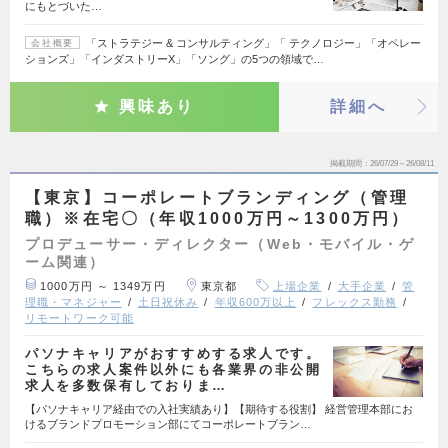
にもとづいた…
「ストラテジー & コンサルティング」「 テクノロジー」「オペレー
会社概要
ションズ」「インダストリーX」「ソング」の5つの領域で…
興味あり
詳細へ
掲載期間
26/07/29～26/08/11
【東京】コーポレートブランディング（管理
職）※在宅〇（年収1000万円～1300万円）
プロデューサー・ディレクター（Web・モバイル・ゲ
ーム関連）
1000万円 ～ 1349万円
東京都
上場企業
大手企業
管
理職・マネジャー
土日祝休み
年収600万以上
フレックス勤務
リモートワーク可能
パソナキャリアがおすすめする求人です。
こちらの求人案件以外にも各業界の非公開
求人を多数保有しておりま…
【パソナキャリア経由での入社実績あり】【期待する役割】 経営管理本部にお
けるブランドプロモーション部にてコーポレートブラン…