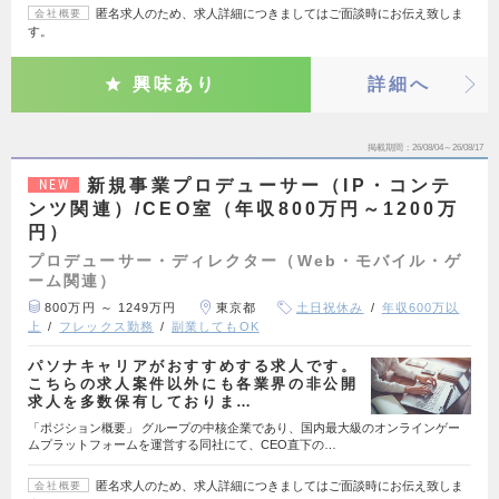
匿名求人のため、求人詳細につきましてはご面談時にお伝え致しま
会社概要
す。
興味あり
詳細へ
掲載期間
26/08/04～26/08/17
新規事業プロデューサー（IP・コンテ
NEW
ンツ関連）/CEO室（年収800万円～1200万
円）
プロデューサー・ディレクター（Web・モバイル・ゲ
ーム関連）
800万円 ～ 1249万円
東京都
土日祝休み
年収600万以
上
フレックス勤務
副業してもOK
パソナキャリアがおすすめする求人です。
こちらの求人案件以外にも各業界の非公開
求人を多数保有しておりま…
「ポジション概要」 グループの中核企業であり、国内最大級のオンラインゲー
ムプラットフォームを運営する同社にて、CEO直下の…
匿名求人のため、求人詳細につきましてはご面談時にお伝え致しま
会社概要