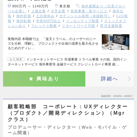
900万円 ～ 1149万円
東京都
海外展開あり（日系グロー
バル企業）
上場企業
大手企業
新規事業・新サービス
海外出
張
海外折衝
土日祝休み
ポテンシャル採用（未経験可）
CxO候
補
海外転勤
年収600万以上
インセンティブ制度
ストックオプ
ションあり
フレックス勤務
リモートワーク可能
育児支援制度
業務内容 本職種では、「楽天トラベル」のユーザーのニー
ズを分析、理解し、プロジェクトや企画の成果を最大化させ
るためのディレ…
インターネットサービス 市場事業 トラベル事業 その他、国内イン
会社概要
ターネットサービス 海外事業等 金融サービス クレジットカード事業 銀…
興味あり
詳細へ
掲載期間
26/08/04～26/08/17
顧客戦略部 コーポレート：UXディレクター
（プロダクト／開発ディレクション）（Mgr
クラス）
プロデューサー・ディレクター（Web・モバイル・ゲ
ーム関連）