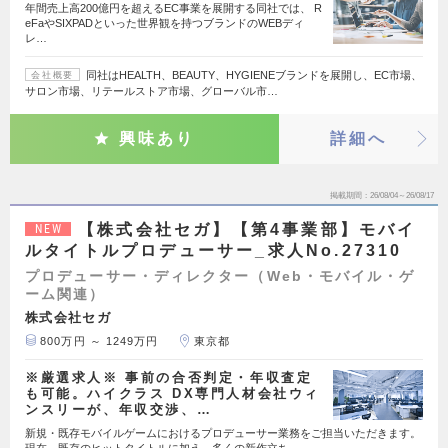
年間売上高200億円を超えるEC事業を展開する同社では、 R
eFaやSIXPADといった世界観を持つブランドのWEBディ
レ…
同社はHEALTH、BEAUTY、HYGIENEブランドを展開し、EC市場、
会社概要
サロン市場、リテールストア市場、グローバル市…
興味あり
詳細へ
掲載期間
26/08/04～26/08/17
【株式会社セガ】【第4事業部】モバイ
NEW
ルタイトルプロデューサー_求人No.27310
プロデューサー・ディレクター（Web・モバイル・ゲ
ーム関連）
株式会社セガ
800万円 ～ 1249万円
東京都
※厳選求人※ 事前の合否判定・年収査定
も可能。ハイクラス DX専門人材会社ウィ
ンスリーが、年収交渉、…
新規・既存モバイルゲームにおけるプロデューサー業務をご担当いただきます。
現在、既存のヒットタイトルに加え、多くの新作立ち…