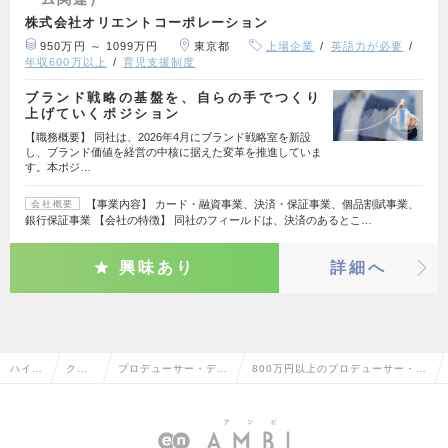
株式会社オリエントコーポレーション
950万円 ～ 1099万円
東京都
上場企業
英語力が必要
年収600万以上
育児支援制度
ブランド戦略の基盤を、自らの手でつくり
上げていくポジション
【職務概要】 同社は、2026年4月にブランド戦略室を新設
し、ブランド価値を経営の中核に据えた変革を推進していま
す。本ポジ…
【事業内容】 カード・融資事業、決済・保証事業、個品割賦事業、
会社概要
銀行保証事業 【会社の特徴】 同社のフィールドは、決済のあるとこ…
興味あり
詳細へ
ハイク
クリ
プロデューサー・ディ
800万円以上のプロデューサー・デ
ラス求
エイ
レクター（Web・モバ
ィレクター（Web・モバイル・ゲ
人TOP
ティ
イル・ゲーム関連）
ーム関連）の転職・求人情報一覧