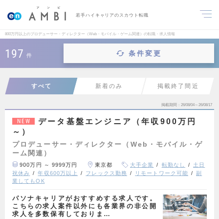
若手ハイキャリアのスカウト転職
800万円以上のプロデューサー・ディレクター（Web・モバイル・ゲーム関連）の転職・求人情報
197
条件変更
件
すべて
新着のみ
掲載終了間近
掲載期間
26/08/04～26/08/17
データ基盤エンジニア（年収900万円
NEW
～）
プロデューサー・ディレクター（Web・モバイル・ゲ
ーム関連）
900万円 ～ 9999万円
東京都
大手企業
転勤なし
土日
祝休み
年収600万以上
フレックス勤務
リモートワーク可能
副
業してもOK
パソナキャリアがおすすめする求人です。
こちらの求人案件以外にも各業界の非公開
求人を多数保有しておりま…