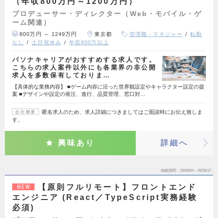
（年収800万円～1200万円）
プロデューサー・ディレクター（Web・モバイル・ゲ
ーム関連）
800万円 ～ 1249万円
東京都
管理職・マネジャー
転勤
なし
土日祝休み
年収600万以上
パソナキャリアがおすすめする求人です。
こちらの求人案件以外にも各業界の非公開
求人を多数保有しておりま…
【具体的な業務内容】 ■ゲーム内容に沿った世界観設定やキャラクター設定の提
案 ■デザインや設定の発注、進行、品質管理、窓口対…
匿名求人のため、求人詳細につきましてはご面談時にお伝え致しま
会社概要
す。
興味あり
詳細へ
掲載期間
26/08/04～26/08/17
【原則フルリモート】フロントエンド
NEW
エンジニア (React／TypeScript実務経験
必須)