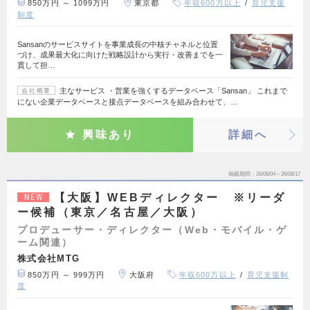
850万円 ～ 1099万円
東京都
年収600万以上
育児支援
制度
Sansanのサービスサイトを事業成長の中核チャネルと位置
づけ、成果最大化に向けた戦略設計から実行・改善までを一
貫して担…
主なサービス ・営業を強くするデータベース「Sansan」 これまで
会社概要
にない企業データベースと接点データベースを組み合わせて、…
興味あり
詳細へ
掲載期間
26/08/04～26/08/17
【大阪】WEBディレクター ※リーダ
NEW
ー候補（東京／名古屋／大阪）
プロデューサー・ディレクター（Web・モバイル・ゲ
ーム関連）
株式会社MTG
850万円 ～ 999万円
大阪府
年収600万以上
育児支援制
度