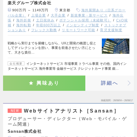
楽天グループ株式会社
900万円 ～ 1149万円
東京都
海外展開あり（日系グロー
バル企業）
上場企業
大手企業
新規事業・新サービス
海外出
張
海外折衝
土日祝休み
ポテンシャル採用（未経験可）
CxO候
補
海外転勤
年収600万以上
インセンティブ制度
ストックオプ
ションあり
フレックス勤務
リモートワーク可能
育児支援制度
戦略から実行までを俯瞰しながら、UXと開発の橋渡し役と
してディレクションを担い、事業を前進させたい方にとっ
て、大きな責任…
インターネットサービス 市場事業 トラベル事業 その他、国内イン
会社概要
ターネットサービス 海外事業等 金融サービス クレジットカード事業 銀…
興味あり
詳細へ
掲載期間
26/08/04～26/08/17
Webサイトアナリスト［Sansan］
NEW
プロデューサー・ディレクター（Web・モバイル・ゲ
ーム関連）
Sansan株式会社