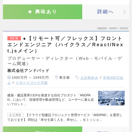
興味あり
詳細へ
掲載期間
26/08/07～26/08/20
●【リモート可／フレックス】フロント
NEW
エンドエンジニア（ハイクラス／React/Nex
t.jsメイン）
プロデューサー・ディレクター（Web・モバイル・ゲ
ーム関連）
株式会社アンドパッド
1000万円 ～ 1549万円
東京都
土日祝休み
年収600万以
上
リモートワーク可能
建築・建設業界のDXを推進する自社プロダクト「ANDPA
D」において、現場管理や数値管理など、ユーザーに最も近
いフロント…
【クラウド型建設プロジェクト管理サービス「ANDPAD」を運営し
会社概要
ております】 同社は「幸せを築く人を、幸せに。」をミッショ…