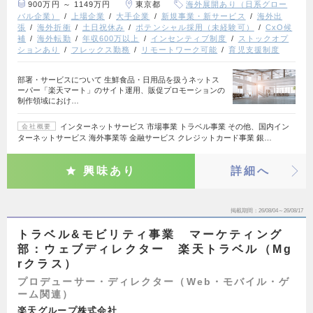
900万円 ～ 1149万円
東京都
海外展開あり（日系グロー
バル企業）
上場企業
大手企業
新規事業・新サービス
海外出
張
海外折衝
土日祝休み
ポテンシャル採用（未経験可）
CxO候
補
海外転勤
年収600万以上
インセンティブ制度
ストックオプ
ションあり
フレックス勤務
リモートワーク可能
育児支援制度
部署・サービスについて 生鮮食品・日用品を扱うネットス
ーパー「楽天マート」のサイト運用、販促プロモーションの
制作領域におけ…
インターネットサービス 市場事業 トラベル事業 その他、国内イン
会社概要
ターネットサービス 海外事業等 金融サービス クレジットカード事業 銀…
興味あり
詳細へ
掲載期間
26/08/04～26/08/17
トラベル&モビリティ事業 マーケティング
部：ウェブディレクター 楽天トラベル（Mg
rクラス）
プロデューサー・ディレクター（Web・モバイル・ゲ
ーム関連）
楽天グループ株式会社