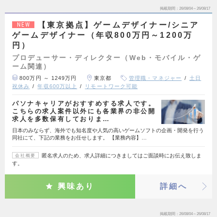
掲載期間
26/08/04～26/08/17
【東京拠点】ゲームデザイナー/シニア
NEW
ゲームデザイナー（年収800万円～1200万
円）
プロデューサー・ディレクター（Web・モバイル・ゲ
ーム関連）
800万円 ～ 1249万円
東京都
管理職・マネジャー
土日
祝休み
年収600万以上
リモートワーク可能
パソナキャリアがおすすめする求人です。
こちらの求人案件以外にも各業界の非公開
求人を多数保有しておりま…
日本のみならず、海外でも知名度や人気の高いゲームソフトの企画・開発を行う
同社にて、下記の業務をお任せします。 【業務内容】…
匿名求人のため、求人詳細につきましてはご面談時にお伝え致しま
会社概要
す。
興味あり
詳細へ
掲載期間
26/08/04～26/08/17