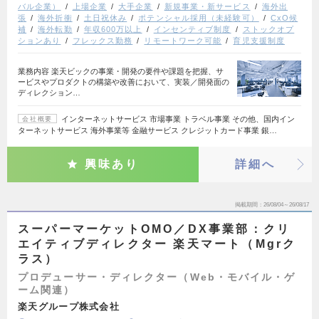
バル企業）
上場企業
大手企業
新規事業・新サービス
海外出
張
海外折衝
土日祝休み
ポテンシャル採用（未経験可）
CxO候
補
海外転勤
年収600万以上
インセンティブ制度
ストックオプ
ションあり
フレックス勤務
リモートワーク可能
育児支援制度
業務内容 楽天ビックの事業・開発の要件や課題を把握、サ
ービスやプロダクトの構築や改善において、実装／開発面の
ディレクション…
インターネットサービス 市場事業 トラベル事業 その他、国内イン
会社概要
ターネットサービス 海外事業等 金融サービス クレジットカード事業 銀…
興味あり
詳細へ
掲載期間
26/08/04～26/08/17
スーパーマーケットOMO／DX事業部：クリ
エイティブディレクター 楽天マート（Mgrク
ラス）
プロデューサー・ディレクター（Web・モバイル・ゲ
ーム関連）
楽天グループ株式会社