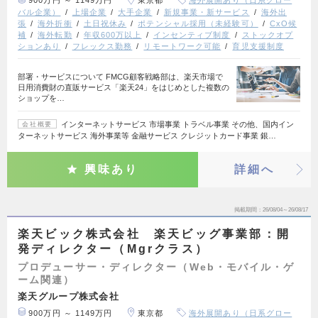
900万円 ～ 1149万円
東京都
海外展開あり（日系グロー
バル企業）
上場企業
大手企業
新規事業・新サービス
海外出
張
海外折衝
土日祝休み
ポテンシャル採用（未経験可）
CxO候
補
海外転勤
年収600万以上
インセンティブ制度
ストックオプ
ションあり
フレックス勤務
リモートワーク可能
育児支援制度
部署・サービスについて FMCG顧客戦略部は、楽天市場で
日用消費財の直販サービス「楽天24」をはじめとした複数の
ショップを…
インターネットサービス 市場事業 トラベル事業 その他、国内イン
会社概要
ターネットサービス 海外事業等 金融サービス クレジットカード事業 銀…
興味あり
詳細へ
掲載期間
26/08/04～26/08/17
楽天ビック株式会社 楽天ビッグ事業部：開
発ディレクター（Mgrクラス）
プロデューサー・ディレクター（Web・モバイル・ゲ
ーム関連）
楽天グループ株式会社
900万円 ～ 1149万円
東京都
海外展開あり（日系グロー