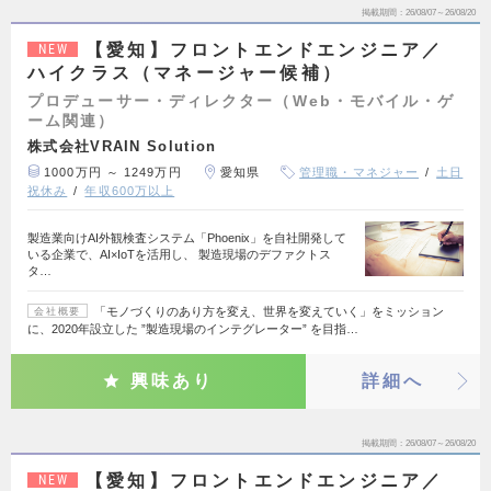
掲載期間
26/08/07～26/08/20
【愛知】フロントエンドエンジニア／
NEW
ハイクラス（マネージャー候補）
プロデューサー・ディレクター（Web・モバイル・ゲ
ーム関連）
株式会社VRAIN Solution
1000万円 ～ 1249万円
愛知県
管理職・マネジャー
土日
祝休み
年収600万以上
製造業向けAI外観検査システム「Phoenix」を自社開発して
いる企業で、AI×IoTを活用し、 製造現場のデファクトス
タ…
「モノづくりのあり方を変え、世界を変えていく」をミッション
会社概要
に、2020年設立した ”製造現場のインテグレーター” を目指…
興味あり
詳細へ
掲載期間
26/08/07～26/08/20
【愛知】フロントエンドエンジニア／
NEW