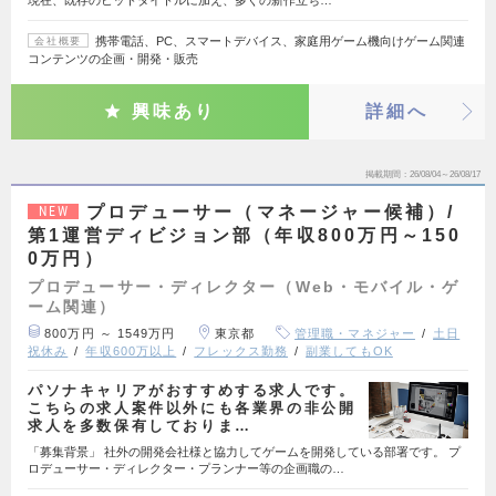
携帯電話、PC、スマートデバイス、家庭用ゲーム機向けゲーム関連
会社概要
コンテンツの企画・開発・販売
興味あり
詳細へ
掲載期間
26/08/04～26/08/17
プロデューサー（マネージャー候補）/
NEW
第1運営ディビジョン部（年収800万円～150
0万円）
プロデューサー・ディレクター（Web・モバイル・ゲ
ーム関連）
800万円 ～ 1549万円
東京都
管理職・マネジャー
土日
祝休み
年収600万以上
フレックス勤務
副業してもOK
パソナキャリアがおすすめする求人です。
こちらの求人案件以外にも各業界の非公開
求人を多数保有しておりま…
「募集背景」 社外の開発会社様と協力してゲームを開発している部署です。 プ
ロデューサー・ディレクター・プランナー等の企画職の…