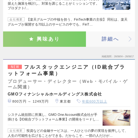
据えた施策を検討し、対策を講じることがミッションです。
プロダクト/…
【楽天グループの中核を担う、FinTech事業の主役】 同社は、楽天
会社概要
グループが展開する70以上のサービスの中でも、FinT…
興味あり
詳細へ
掲載期間
26/08/04～26/08/17
フルスタックエンジニア（ID統合プラ
NEW
ットフォーム事業）
プロデューサー・ディレクター（Web・モバイル・ゲ
ーム関連）
GMOフィナンシャルホールディングス株式会社
800万円 ～ 1249万円
東京都
年収600万以上
システム統括部に所属し、GMO One Account株式会社が手
掛ける【ID統合プラットフォーム事業】の開発をリードし…
投資などの金融サービスは、一人ひとりの夢の実現を後押しして、
会社概要
人生の可能性を広げることができる。だからこそ、一部の人だけが…