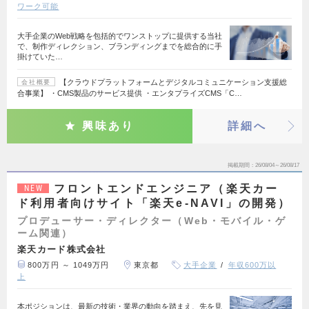
ワーク可能
大手企業のWeb戦略を包括的でワンストップに提供する当社
で、制作ディレクション、ブランディングまでを総合的に手
掛けていた…
【クラウドプラットフォームとデジタルコミュニケーション支援総
会社概要
合事業】 ・CMS製品のサービス提供 ・エンタプライズCMS「C…
興味あり
詳細へ
掲載期間
26/08/04～26/08/17
フロントエンドエンジニア（楽天カー
NEW
ド利用者向けサイト「楽天e-NAVI」の開発）
プロデューサー・ディレクター（Web・モバイル・ゲ
ーム関連）
楽天カード株式会社
800万円 ～ 1049万円
東京都
大手企業
年収600万以
上
本ポジションは、最新の技術・業界の動向を踏まえ、先を見