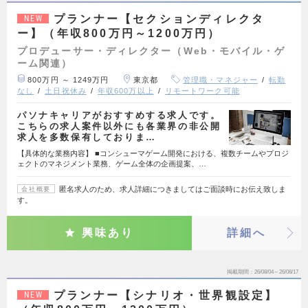
プランナー【セクションディレクタ
NEW
ー】（年収800万円～1200万円）
プロデューサー・ディレクター（Web・モバイル・ゲ
ーム関連）
800万円 ～ 1249万円
東京都
管理職・マネジャー
転勤
なし
土日祝休み
年収600万以上
リモートワーク可能
パソナキャリアがおすすめする求人です。
こちらの求人案件以外にも各業界の非公開
求人を多数保有しておりま…
【具体的な業務内容】 ■コンシューマゲーム開発における、複数チームやプロジ
ェクトのマネジメント業務、ゲーム全体の企画提案、…
匿名求人のため、求人詳細につきましてはご面談時にお伝え致しま
会社概要
す。
興味あり
詳細へ
掲載期間
26/08/04～26/08/17
プランナー【シナリオ・世界観設定】
NEW