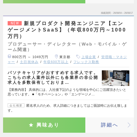
掲載期間
26/08/04～26/08/17
新規プロダクト開発エンジニア【エン
NEW
ゲージメントSaaS】（年収800万円～1000
万円）
プロデューサー・ディレクター（Web・モバイル・ゲ
ーム関連）
800万円 ～ 1049万円
東京都
上場企業
管理職・マネジ
ャー
土日祝休み
年収600万以上
フレックス勤務
パソナキャリアがおすすめする求人です。
こちらの求人案件以外にも各業界の非公開
求人を多数保有しておりま…
【業務内容】 具体的には、入社後下記のような領域を中心にご活躍頂きたいと
思っています。 ■「モチベーション」や「エンゲージメ…
匿名求人のため、求人詳細につきましてはご面談時にお伝え致しま
会社概要
す。
興味あり
詳細へ