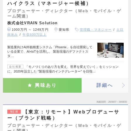
ハイクラス（マネージャー候補）
プロデューサー・ディレクター（Web・モバイル・ゲ
ーム関連）
株式会社VRAIN Solution
1000万円 ～ 1249万円
愛知県
管理職・マネジャー
土日
祝休み
年収600万以上
製造業向けAI外観検査システム「Phoenix」を自社開発して
いる企業で、AI×IoTを活用し、 製造現場のデファクトス
タ…
「モノづくりのあり方を変え、世界を変えていく」をミッション
会社概要
に、2020年設立した ”製造現場のインテグレーター” を目指…
興味あり
詳細へ
掲載期間
26/08/07～26/08/20
【東京：リモート】Webプロデューサ
NEW
ー（ブランド戦略）
プロデューサー・ディレクター（Web・モバイル・ゲ
ーム関連）