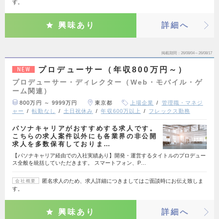
す。
興味あり
詳細へ
掲載期間
26/08/04～26/08/17
プロデューサー（年収800万円～）
NEW
プロデューサー・ディレクター（Web・モバイル・ゲ
ーム関連）
800万円 ～ 9999万円
東京都
上場企業
管理職・マネジ
ャー
転勤なし
土日祝休み
年収600万以上
フレックス勤務
パソナキャリアがおすすめする求人です。
こちらの求人案件以外にも各業界の非公開
求人を多数保有しておりま…
【パソナキャリア経由での入社実績あり】開発・運営するタイトルのプロデュー
ス全般を統括していただきます。 スマートフォン、P…
匿名求人のため、求人詳細につきましてはご面談時にお伝え致しま
会社概要
す。
興味あり
詳細へ