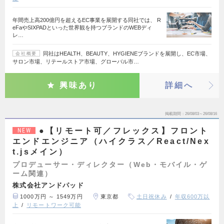
年間売上高200億円を超えるEC事業を展開する同社では、 R
eFaやSIXPADといった世界観を持つブランドのWEBディ
レ…
同社はHEALTH、BEAUTY、HYGIENEブランドを展開し、EC市場、
会社概要
サロン市場、リテールストア市場、グローバル市…
興味あり
詳細へ
掲載期間
26/08/03～26/08/16
●【リモート可／フレックス】フロント
NEW
エンドエンジニア（ハイクラス／React/Nex
t.jsメイン）
プロデューサー・ディレクター（Web・モバイル・ゲ
ーム関連）
株式会社アンドパッド
1000万円 ～ 1549万円
東京都
土日祝休み
年収600万以
上
リモートワーク可能