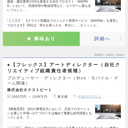
建築・建設業界のDXを推進する自社プロダクト「ANDPA
D」において、現場管理や数値管理など、ユーザーに最も近
いフロント…
【クラウド型建設プロジェクト管理サービス「ANDPAD」を運営し
会社概要
ております】 同社は「幸せを築く人を、幸せに。」をミッショ…
興味あり
詳細へ
掲載期間
26/08/02～26/08/15
●【フレックス】アートディレクター（自社ク
リエイティブ組織責任者候補）
プロデューサー・ディレクター（Web・モバイル・ゲ
ーム関連）
株式会社ネクストビート
1000万円 ～ 1549万円
東京都
年収600万以上
【募集背景】 当社の事業拡大において、広告プロモーショ
ンを通じた市場へのアプローチは極めて重要な経営課題とな
っています。ブ…