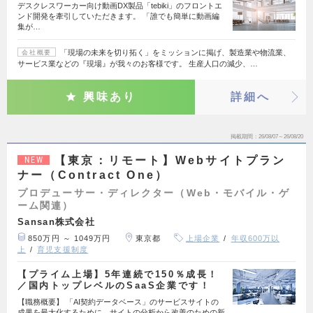
デスクレスワーカー向け動画DX製品「tebiki」のフロントエ
ンド開発を牽引していただきます。 「誰でも簡単に動画編
集が…
「現場の未来を切り拓く」をミッションに掲げ、製造業や物流業、
会社概要
サービス業などの『現場』が我々のお客様です。 生産人口の減少、…
興味あり
詳細へ
掲載期間
26/08/07～26/08/20
【東京：リモート】Webサイトプラン
NEW
ナー（Contract One）
プロデューサー・ディレクター（Web・モバイル・ゲ
ーム関連）
Sansan株式会社
850万円 ～ 1049万円
東京都
上場企業
年収600万以
上
育児支援制度
【プライム上場】5年連続で150％成長！
／国内トップレベルのSaaS企業です！
【職務概要】 「AI契約データベース」のサービスサイトの
成果を最大化するために、サイトの分析から改善のための新