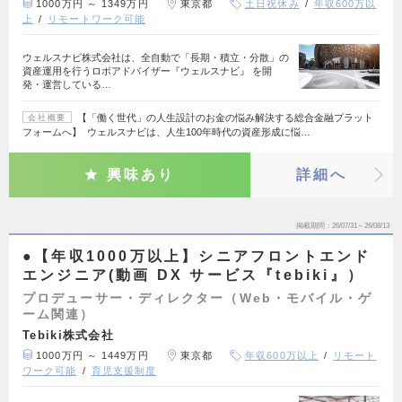
1000万円 ～ 1349万円
東京都
土日祝休み
年収600万以
上
リモートワーク可能
ウェルスナビ株式会社は、全自動で「長期・積立・分散」の
資産運用を行うロボアドバイザー『ウェルスナビ』 を開
発・運営している…
【「働く世代」の人生設計のお金の悩み解決する総合金融プラット
会社概要
フォームへ】 ウェルスナビは、人生100年時代の資産形成に悩…
興味あり
詳細へ
掲載期間
26/07/31～26/08/13
●【年収1000万以上】シニアフロントエンド
エンジニア(動画 DX サービス『tebiki』）
プロデューサー・ディレクター（Web・モバイル・ゲ
ーム関連）
Tebiki株式会社
1000万円 ～ 1449万円
東京都
年収600万以上
リモート
ワーク可能
育児支援制度