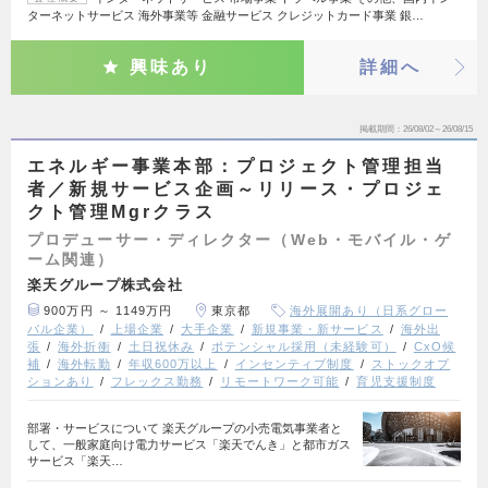
ターネットサービス 海外事業等 金融サービス クレジットカード事業 銀…
興味あり
詳細へ
掲載期間
26/08/02～26/08/15
エネルギー事業本部：プロジェクト管理担当
者／新規サービス企画～リリース・プロジェ
クト管理Mgrクラス
プロデューサー・ディレクター（Web・モバイル・ゲ
ーム関連）
楽天グループ株式会社
900万円 ～ 1149万円
東京都
海外展開あり（日系グロー
バル企業）
上場企業
大手企業
新規事業・新サービス
海外出
張
海外折衝
土日祝休み
ポテンシャル採用（未経験可）
CxO候
補
海外転勤
年収600万以上
インセンティブ制度
ストックオプ
ションあり
フレックス勤務
リモートワーク可能
育児支援制度
部署・サービスについて 楽天グループの小売電気事業者と
して、一般家庭向け電力サービス「楽天でんき」と都市ガス
サービス「楽天…