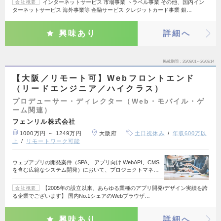
インターネットサービス 市場事業 トラベル事業 その他、国内イン
会社概要
ターネットサービス 海外事業等 金融サービス クレジットカード事業 銀…
興味あり
詳細へ
掲載期間
26/08/01～26/08/14
【大阪／リモート可】Webフロントエンド
（リードエンジニア／ハイクラス）
プロデューサー・ディレクター（Web・モバイル・ゲ
ーム関連）
フェンリル株式会社
1000万円 ～ 1249万円
大阪府
土日祝休み
年収600万以
上
リモートワーク可能
ウェブアプリの開発案件（SPA、 アプリ向け WebAPI、CMS
を含む広範なシステム開発）において、プロジェクトマネ…
【2005年の設立以来、あらゆる業種のアプリ開発/デザイン実績を誇
会社概要
る企業でございます】 国内No.1シェアのWebブラウザ…
興味あり
詳細へ