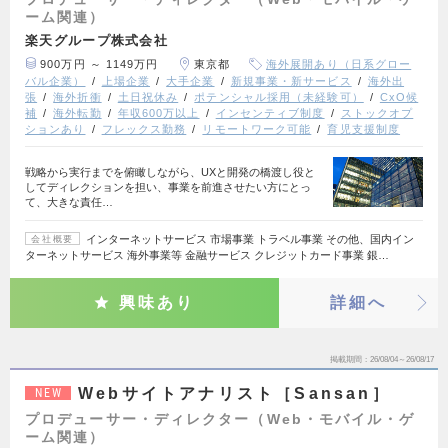
ーム関連）
楽天グループ株式会社
900万円 ～ 1149万円
東京都
海外展開あり（日系グロー
バル企業）
上場企業
大手企業
新規事業・新サービス
海外出
張
海外折衝
土日祝休み
ポテンシャル採用（未経験可）
CxO候
補
海外転勤
年収600万以上
インセンティブ制度
ストックオプ
ションあり
フレックス勤務
リモートワーク可能
育児支援制度
戦略から実行までを俯瞰しながら、UXと開発の橋渡し役と
してディレクションを担い、事業を前進させたい方にとっ
て、大きな責任…
インターネットサービス 市場事業 トラベル事業 その他、国内イン
会社概要
ターネットサービス 海外事業等 金融サービス クレジットカード事業 銀…
興味あり
詳細へ
掲載期間
26/08/04～26/08/17
Webサイトアナリスト［Sansan］
NEW
プロデューサー・ディレクター（Web・モバイル・ゲ
ーム関連）