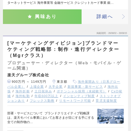
ターネットサービス 海外事業等 金融サービス クレジットカード事業 銀…
興味あり
詳細へ
掲載期間
26/08/02～26/08/15
[マーケティングディビジョン]ブランドマー
ケティング戦略部：制作・進行ディレクター
（Mgrクラス）
プロデューサー・ディレクター（Web・モバイル・ゲ
ーム関連）
楽天グループ株式会社
900万円 ～ 1149万円
東京都
海外展開あり（日系グロー
バル企業）
上場企業
大手企業
新規事業・新サービス
海外出
張
海外折衝
土日祝休み
ポテンシャル採用（未経験可）
CxO候
補
海外転勤
年収600万以上
インセンティブ制度
ストックオプ
ションあり
フレックス勤務
リモートワーク可能
育児支援制度
部署・サービスについて ブランドクリエイティブ戦略課
は、楽天モバイル事業においてお客さまが目にする手にする
全ての制作物の…