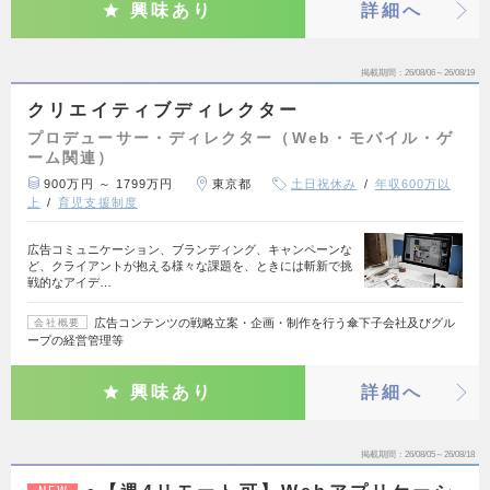
興味あり
詳細へ
掲載期間
26/08/06～26/08/19
クリエイティブディレクター
プロデューサー・ディレクター（Web・モバイル・ゲ
ーム関連）
900万円 ～ 1799万円
東京都
土日祝休み
年収600万以
上
育児支援制度
広告コミュニケーション、ブランディング、キャンペーンな
ど、クライアントが抱える様々な課題を、ときには斬新で挑
戦的なアイデ…
広告コンテンツの戦略立案・企画・制作を行う傘下子会社及びグル
会社概要
ープの経営管理等
興味あり
詳細へ
掲載期間
26/08/05～26/08/18