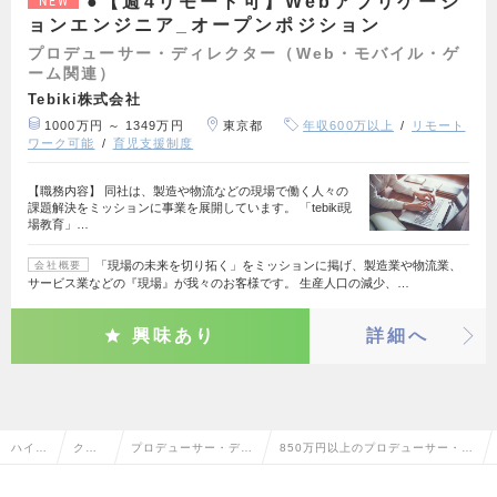
●【週4リモート可】Webアプリケーシ
NEW
ョンエンジニア_オープンポジション
プロデューサー・ディレクター（Web・モバイル・ゲ
ーム関連）
Tebiki株式会社
1000万円 ～ 1349万円
東京都
年収600万以上
リモート
ワーク可能
育児支援制度
【職務内容】 同社は、製造や物流などの現場で働く人々の
課題解決をミッションに事業を展開しています。 「tebiki現
場教育」…
「現場の未来を切り拓く」をミッションに掲げ、製造業や物流業、
会社概要
サービス業などの『現場』が我々のお客様です。 生産人口の減少、…
興味あり
詳細へ
ハイク
クリ
プロデューサー・ディ
850万円以上のプロデューサー・デ
ラス求
エイ
レクター（Web・モバ
ィレクター（Web・モバイル・ゲ