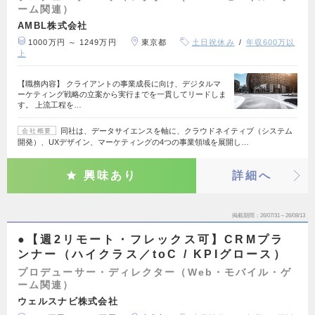
ーム関連）
AMBL株式会社
1000万円 ～ 1249万円
東京都
土日祝休み
年収600万以
上
【職務内容】 クライアントの事業成長に向け、デジタルマ
ーケティング戦略の立案から実行までを一貫してリードしま
す。 上流工程を…
同社は、データサイエンスを軸に、クラウドネイティブ（システム
会社概要
開発）、UXデザイン、マーケティングの4つの事業領域を展開し…
興味あり
詳細へ
掲載期間
26/07/31～26/08/13
●【週2リモート・フレックス可】CRMプラ
ンナー（ハイクラス／toC / KPIグロース）
プロデューサー・ディレクター（Web・モバイル・ゲ
ーム関連）
ウェルスナビ株式会社