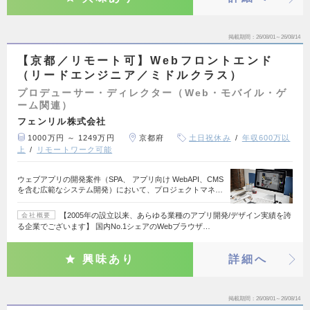
掲載期間
26/08/01～26/08/14
【京都／リモート可】Webフロントエンド
（リードエンジニア／ミドルクラス）
プロデューサー・ディレクター（Web・モバイル・ゲ
ーム関連）
フェンリル株式会社
1000万円 ～ 1249万円
京都府
土日祝休み
年収600万以
上
リモートワーク可能
ウェブアプリの開発案件（SPA、 アプリ向け WebAPI、CMS
を含む広範なシステム開発）において、プロジェクトマネ…
【2005年の設立以来、あらゆる業種のアプリ開発/デザイン実績を誇
会社概要
る企業でございます】 国内No.1シェアのWebブラウザ…
興味あり
詳細へ
掲載期間
26/08/01～26/08/14