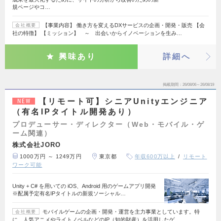
規ページやコ…
【事業内容】 働き方を変えるDXサービスの企画・開発・販売 【会
会社概要
社の特徴】 【ミッション】 ～ 出会いからイノベーションを生み…
興味あり
詳細へ
掲載期間
26/08/06～26/08/19
【リモート可】シニアUnityエンジニア
NEW
（有名IPタイトル開発あり）
プロデューサー・ディレクター（Web・モバイル・ゲ
ーム関連）
株式会社JORO
1000万円 ～ 1249万円
東京都
年収600万以上
リモート
ワーク可能
Unity + C# を用いての iOS、Android 用のゲームアプリ開発
※配属予定有名IPタイトルの新規ソーシャル…
モバイルゲームの企画・開発・運営を主力事業としています。特
会社概要
に、人気アニメやライトノベルなどのIP（知的財産）を活用したゲ…