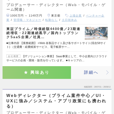
プロデューサー・ディレクター（Web・モバイル・ゲ
ーム関連）
1000万円 ～ 1149万円
東京都
上場企業
ベンチャー企
業
管理職・マネジャー
転勤なし
土日祝休み
東証プライム／時価総額4400億／23期連
続増収・22期連続黒字／国内トップラン
クSaaS企業／社員…
■仕事内容 【業務範囲】 ○Web 各製品サイト及び各サポートサイト(現在58サイ
ト) （交通費・経費精算サービス、電子帳票サー…
【ITソリューション事業】 Saas事業として、中小企業向けクラウド
会社概要
サービスの企画・開発・販売を行っています。 ■キャリアの…
興味あり
詳細へ
掲載期間
26/07/31～26/08/13
Webディレクター（プライム案件中心／UI・
UXに強み／システム・アプリ政策にも携われ
る）
プロデューサー・ディレクター（Web・モバイル・ゲ