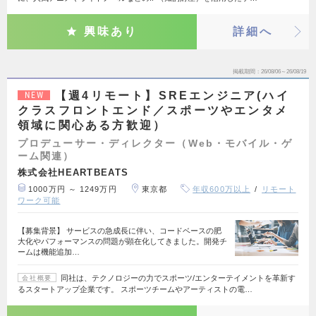
興味あり
詳細へ
掲載期間
26/08/06～26/08/19
【週4リモート】SREエンジニア(ハイ
NEW
クラスフロントエンド／スポーツやエンタメ
領域に関心ある方歓迎）
プロデューサー・ディレクター（Web・モバイル・ゲ
ーム関連）
株式会社HEARTBEATS
1000万円 ～ 1249万円
東京都
年収600万以上
リモート
ワーク可能
【募集背景】 サービスの急成長に伴い、コードベースの肥
大化やパフォーマンスの問題が顕在化してきました。開発チ
ームは機能追加…
同社は、テクノロジーの力でスポーツ/エンターテイメントを革新す
会社概要
るスタートアップ企業です。 スポーツチームやアーティストの電…