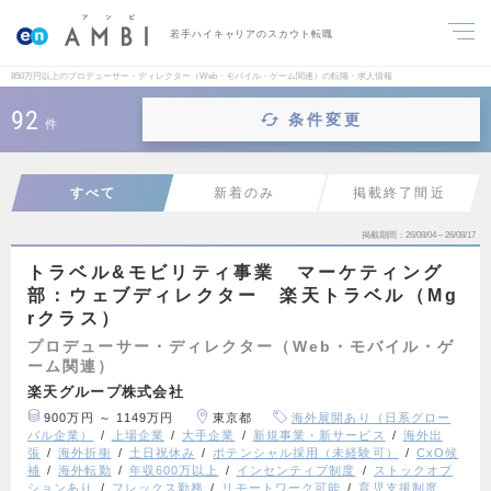
若手ハイキャリアのスカウト転職
850万円以上のプロデューサー・ディレクター（Web・モバイル・ゲーム関連）の転職・求人情報
92
条件変更
件
すべて
新着のみ
掲載終了間近
掲載期間
26/08/04～26/08/17
トラベル&モビリティ事業 マーケティング
部：ウェブディレクター 楽天トラベル（Mg
rクラス）
プロデューサー・ディレクター（Web・モバイル・ゲ
ーム関連）
楽天グループ株式会社
900万円 ～ 1149万円
東京都
海外展開あり（日系グロー
バル企業）
上場企業
大手企業
新規事業・新サービス
海外出
張
海外折衝
土日祝休み
ポテンシャル採用（未経験可）
CxO候
補
海外転勤
年収600万以上
インセンティブ制度
ストックオプ
ションあり
フレックス勤務
リモートワーク可能
育児支援制度