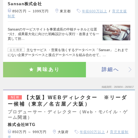
Sansan株式会社
850万円 ～ 1099万円
東京都
年収600万以上
育児支援
制度
Sansanのサービスサイトを事業成長の中核チャネルと位置
づけ、成果最大化に向けた戦略設計から実行・改善までを一
貫して担…
主なサービス ・営業を強くするデータベース「Sansan」 これまで
会社概要
にない企業データベースと接点データベースを組み合わせて、…
興味あり
詳細へ
掲載期間
26/08/04～26/08/17
【大阪】WEBディレクター ※リーダ
NEW
ー候補（東京／名古屋／大阪）
プロデューサー・ディレクター（Web・モバイル・ゲ
ーム関連）
株式会社MTG
850万円 ～ 999万円
大阪府
年収600万以上
育児支援制
度