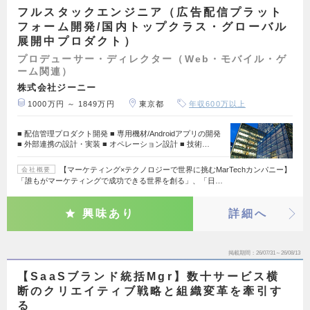
フルスタックエンジニア（広告配信プラット
フォーム開発/国内トップクラス・グローバル
展開中プロダクト）
プロデューサー・ディレクター（Web・モバイル・ゲ
ーム関連）
株式会社ジーニー
1000万円 ～ 1849万円
東京都
年収600万以上
■ 配信管理プロダクト開発 ■ 専用機材/Androidアプリの開発
■ 外部連携の設計・実装 ■ オペレーション設計 ■ 技術…
【マーケティング×テクノロジーで世界に挑むMarTechカンパニー】
会社概要
「誰もがマーケティングで成功できる世界を創る」、「日…
興味あり
詳細へ
掲載期間
26/07/31～26/08/13
【SaaSブランド統括Mgr】数十サービス横
断のクリエイティブ戦略と組織変革を牽引す
る