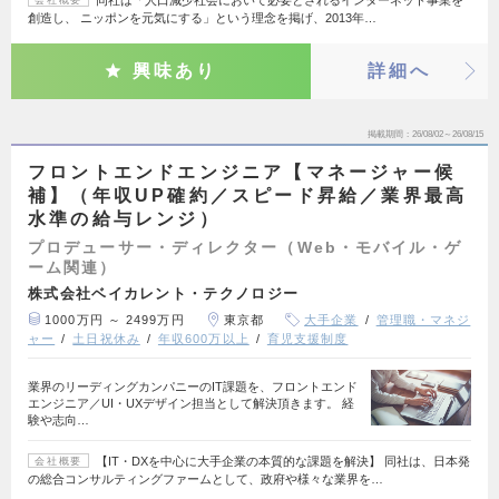
同社は「人口減少社会において必要とされるインターネット事業を
会社概要
創造し、 ニッポンを元気にする」という理念を掲げ、2013年…
興味あり
詳細へ
掲載期間
26/08/02～26/08/15
フロントエンドエンジニア【マネージャー候
補】（年収UP確約／スピード昇給／業界最高
水準の給与レンジ）
プロデューサー・ディレクター（Web・モバイル・ゲ
ーム関連）
株式会社ベイカレント・テクノロジー
1000万円 ～ 2499万円
東京都
大手企業
管理職・マネジ
ャー
土日祝休み
年収600万以上
育児支援制度
業界のリーディングカンパニーのIT課題を、フロントエンド
エンジニア／UI・UXデザイン担当として解決頂きます。 経
験や志向…
【IT・DXを中心に大手企業の本質的な課題を解決】 同社は、日本発
会社概要
の総合コンサルティングファームとして、政府や様々な業界を…