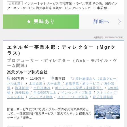
インターネットサービス 市場事業 トラベル事業 その他、国内イン
会社概要
ターネットサービス 海外事業等 金融サービス クレジットカード事業 銀…
興味あり
詳細へ
掲載期間
26/08/02～26/08/15
エネルギー事業本部：ディレクター（Mgrク
ラス）
プロデューサー・ディレクター（Web・モバイル・ゲ
ーム関連）
楽天グループ株式会社
900万円 ～ 1149万円
東京都
海外展開あり（日系グロー
バル企業）
上場企業
大手企業
新規事業・新サービス
海外出
張
海外折衝
土日祝休み
ポテンシャル採用（未経験可）
CxO候
補
海外転勤
年収600万以上
インセンティブ制度
ストックオプ
ションあり
フレックス勤務
リモートワーク可能
育児支援制度
部署・サービスについて 楽天グループの小売電気事業者と
して、一般家庭向け電力サービス「楽天でんき」と都市ガス
サービス「楽天…