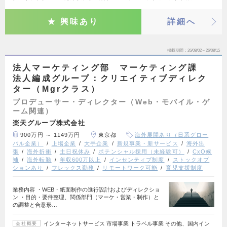
興味あり
詳細へ
掲載期間
26/08/02～26/08/15
法人マーケティング部 マーケティング課
法人編成グループ：クリエイティブディレク
ター（Mgrクラス）
プロデューサー・ディレクター（Web・モバイル・ゲ
ーム関連）
楽天グループ株式会社
900万円 ～ 1149万円
東京都
海外展開あり（日系グロー
バル企業）
上場企業
大手企業
新規事業・新サービス
海外出
張
海外折衝
土日祝休み
ポテンシャル採用（未経験可）
CxO候
補
海外転勤
年収600万以上
インセンティブ制度
ストックオプ
ションあり
フレックス勤務
リモートワーク可能
育児支援制度
業務内容 ・WEB・紙面制作の進行設計およびディレクショ
ン ・目的・要件整理、関係部門（マーケ・営業・制作）と
の調整と合意形…
インターネットサービス 市場事業 トラベル事業 その他、国内イン
会社概要