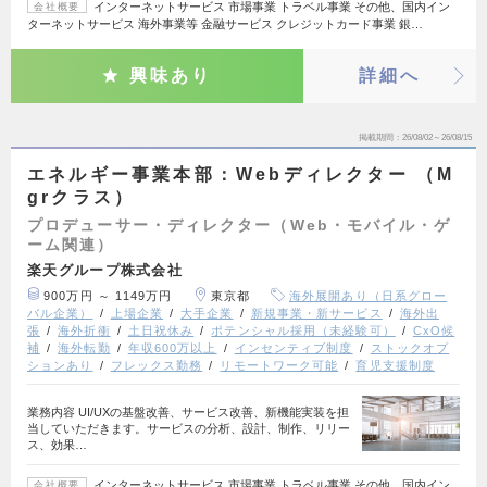
インターネットサービス 市場事業 トラベル事業 その他、国内イン
会社概要
ターネットサービス 海外事業等 金融サービス クレジットカード事業 銀…
興味あり
詳細へ
掲載期間
26/08/02～26/08/15
エネルギー事業本部：Webディレクター （M
grクラス）
プロデューサー・ディレクター（Web・モバイル・ゲ
ーム関連）
楽天グループ株式会社
900万円 ～ 1149万円
東京都
海外展開あり（日系グロー
バル企業）
上場企業
大手企業
新規事業・新サービス
海外出
張
海外折衝
土日祝休み
ポテンシャル採用（未経験可）
CxO候
補
海外転勤
年収600万以上
インセンティブ制度
ストックオプ
ションあり
フレックス勤務
リモートワーク可能
育児支援制度
業務内容 UI/UXの基盤改善、サービス改善、新機能実装を担
当していただきます。サービスの分析、設計、制作、リリー
ス、効果…
インターネットサービス 市場事業 トラベル事業 その他、国内イン
会社概要