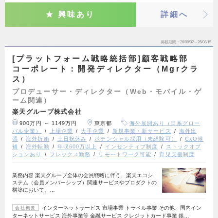
興味あり
詳細へ
掲載期間
26/08/02～26/08/15
[プラットフォーム戦略統括部]顧客戦略部
コーポレート：開発ディレクター（Mgrクラ
ス）
プロデューサー・ディレクター（Web・モバイル・ゲ
ーム関連）
楽天グループ株式会社
900万円 ～ 1149万円
東京都
海外展開あり（日系グロー
バル企業）
上場企業
大手企業
新規事業・新サービス
海外出
張
海外折衝
土日祝休み
ポテンシャル採用（未経験可）
CxO候
補
海外転勤
年収600万以上
インセンティブ制度
ストックオプ
ションあり
フレックス勤務
リモートワーク可能
育児支援制度
業務内容 楽天グループ全体の会員戦略に伴う、楽天エコシ
ステム（会員メンバーシップ）関連サービスやプロダクトの
構築において、…
インターネットサービス 市場事業 トラベル事業 その他、国内イン
会社概要
ターネットサービス 海外事業等 金融サービス クレジットカード事業 銀…