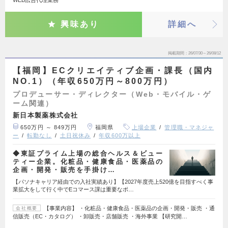
興味あり
詳細へ
掲載期間
26/07/30～26/08/12
【福岡】ECクリエイティブ企画・課長（国内
NO.1）（年収650万円～800万円）
プロデューサー・ディレクター（Web・モバイル・ゲ
ーム関連）
新日本製薬株式会社
650万円 ～ 849万円
福岡県
上場企業
管理職・マネジャ
ー
転勤なし
土日祝休み
年収600万以上
◆東証プライム上場の総合ヘルス＆ビュー
ティー企業。化粧品・健康食品・医薬品の
企画・開発・販売を手掛け…
【パソナキャリア経由での入社実績あり】【2027年度売上520億を目指すべく事
業拡大をして行く中でEコマース課は重要なポ…
【事業内容】 ・化粧品・健康食品・医薬品の企画・開発・販売 ・通
会社概要
信販売（EC・カタログ） ・卸販売・店舗販売 ・海外事業 【研究開…