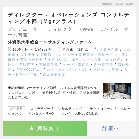
掲載期間
26/07/29～26/08/11
ディレクター - オペレーションズ コンサルテ
ィング本部（Mgrクラス）
プロデューサー・ディレクター（Web・モバイル・ゲ
ーム関連）
外資系大手総合コンサルティングファーム
1100万円 ～ 1549万円
東京都、福岡県
外資系企業
上場
企業
大手企業
管理職・マネジャー
新規事業・新サービス
海外
折衝
英語力が必要
土日祝休み
ポテンシャル採用（未経験可）
社長・役員直下
事業責任者
サービス責任者
開発責任者
海外転
勤
年収600万以上
ストックオプションあり
フレックス勤務
リ
モートワーク可能
育児支援制度
◆職種概略 マーケティング領域における大規模開発やBPO
プロジェクトに関し、業務移行の計画・推進、デジタル戦略
にもとづいた…
「ストラテジー & コンサルティング」「 テクノロジー」「オペレー
会社概要
ションズ」「インダストリーX」「ソング」の5つの領域で…
興味あり
詳細へ