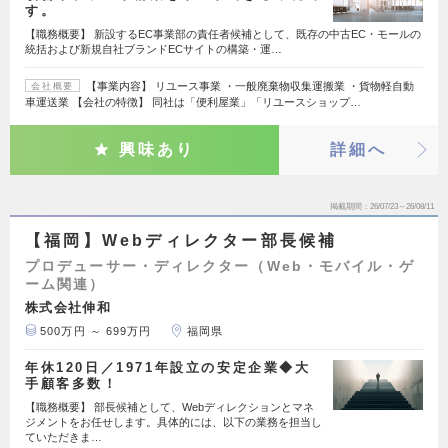
す。
【職務概要】 新設するEC事業部の責任者候補として、既存の中古EC・モールの
統括および新規自社ブランドECサイトの構築・運…
【事業内容】 リユース事業 ・一般廃棄物収集運搬業 ・貨物軽自動
会社概要
車運送業 【会社の特徴】 同社は「便利屋業」「リユースショップ…
興味あり
詳細へ
掲載期間
26/07/23～26/08/11
【福岡】Webディレクター部長候補
プロデューサー・ディレクター（Web・モバイル・ゲ
ーム関連）
株式会社伸和
500万円 ～ 699万円
福岡県
年休120日／1971年設立の安定企業◆大
手顧客多数！
【職務概要】 部長候補として、Webディレクションとマネ
ジメントをお任せします。具体的には、以下の業務を担当し
ていただきま…