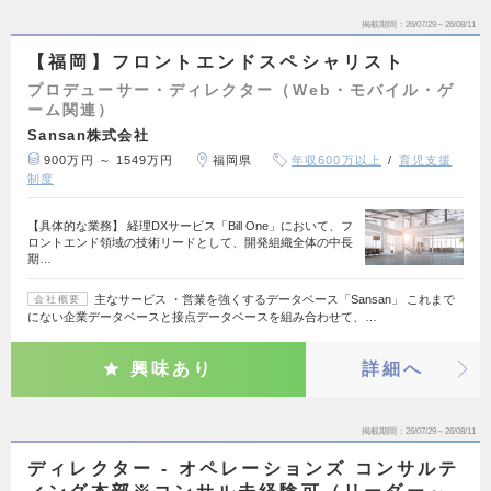
掲載期間
26/07/29～26/08/11
【福岡】フロントエンドスペシャリスト
プロデューサー・ディレクター（Web・モバイル・ゲ
ーム関連）
Sansan株式会社
900万円 ～ 1549万円
福岡県
年収600万以上
育児支援
制度
【具体的な業務】 経理DXサービス「Bill One」において、フ
ロントエンド領域の技術リードとして、開発組織全体の中長
期…
主なサービス ・営業を強くするデータベース「Sansan」 これまで
会社概要
にない企業データベースと接点データベースを組み合わせて、…
興味あり
詳細へ
掲載期間
26/07/29～26/08/11
ディレクター - オペレーションズ コンサルテ