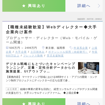
興味あり
詳細へ
掲載期間
26/07/30～26/08/12
【職種未経験歓迎】Webディレクター◆大手
企業向け案件
プロデューサー・ディレクター（Web・モバイル・ゲ
ーム関連）
500万円 ～ 2499万円
東京都、福岡県
外資系企業
上場
企業
大手企業
土日祝休み
ポテンシャル採用（未経験可）
年収
600万以上
フレックス勤務
育児支援制度
デジタル戦略にもとづいたキャンペーンプ
ランニング、定量・定性分析データからの
施策提案、UIアウトプッ…
【業務内容】 マーケティング領域におけるWEBサイト・アプリの開発・コンテ
ンツ制作プロジェクトにディレクターの立ち位置で参…
組織や事業の変革を目的に、経営コンサルティングやデジタル関連
会社概要
の支援を行う、大手コンサルティングファーム。 ◆上場企業◆
興味あり
詳細へ