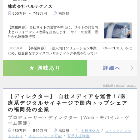
株式会社ベルテクノス
500万円 ～ 749万円
福岡県
【業務内容】 自社サイトの運営を中心に、サイトの品質向
上とパフォーマンス改善を担当します。 サイトの企画・設
計から制作進行管…
【事業内容】 ・法人向けソリューション事業…「OFFICE110」をは
会社概要
じめ、総合的なオフィスコンサルティング事業を行ってい…
興味あり
詳細へ
掲載期間
26/07/29～26/08/11
【ディレクター】 自社メディアを運営！/医
療系デジタルサイネージで国内トップシェア
の福岡発の企業
プロデューサー・ディレクター（Web・モバイル・ゲ
ーム関連）
450万円 ～ 549万円
福岡県
土日祝休み
ストックオプシ
ョンあり
リモートワーク可能
育児支援制度