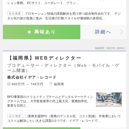
ション業務。 ECサイト、コーポレート、ブラン…
プロモーション領域の課題解決を受け持つ総合制作会社です。 デジ
会社概要
タル化の波が急激に進み、生活者の行動スタイルや価値観の多様化…
興味あり
詳細へ
掲載期間
26/07/29～26/08/11
【福岡県】WEBディレクター
プロデューサー・ディレクター（Web・モバイル・ゲ
ーム関連）
株式会社イデア・レコード
400万円 ～ 749万円
福岡県
BPO事業部のクリエイティブチームとデジタルマーケティン
グチームでは、 大手飲食業界の売上最大化、業務効率化、
集客を目的と…
〇業務支援BPO（業務のデジタル化、コスト削減） 外食業において
会社概要
コストは解決したい大きな課題の1つです。イデア・レコードで…