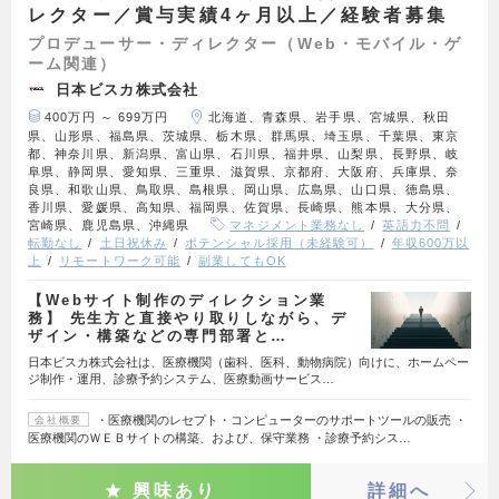
レクター／賞与実績4ヶ月以上／経験者募集
プロデューサー・ディレクター（Web・モバイル・ゲ
ーム関連）
日本ビスカ株式会社
400万円 ～ 699万円
北海道、青森県、岩手県、宮城県、秋田
県、山形県、福島県、茨城県、栃木県、群馬県、埼玉県、千葉県、東京
都、神奈川県、新潟県、富山県、石川県、福井県、山梨県、長野県、岐
阜県、静岡県、愛知県、三重県、滋賀県、京都府、大阪府、兵庫県、奈
良県、和歌山県、鳥取県、島根県、岡山県、広島県、山口県、徳島県、
香川県、愛媛県、高知県、福岡県、佐賀県、長崎県、熊本県、大分県、
宮崎県、鹿児島県、沖縄県
マネジメント業務なし
英語力不問
転勤なし
土日祝休み
ポテンシャル採用（未経験可）
年収600万以
上
リモートワーク可能
副業してもOK
【Webサイト制作のディレクション業
務】 先生方と直接やり取りしながら、デ
ザイン・構築などの専門部署と…
日本ビスカ株式会社は、医療機関（歯科、医科、動物病院）向けに、ホームペー
ジ制作・運用、診療予約システム、医療動画サービス…
・医療機関のレセプト・コンピューターのサポートツールの販売 ・
会社概要
医療機関のＷＥＢサイトの構築、および、保守業務 ・診療予約シス…
興味あり
詳細へ