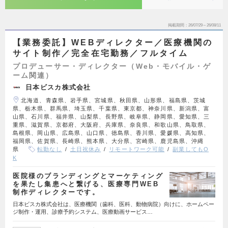
掲載期間
26/07/29～26/08/11
【業務委託】WEBディレクター／医療機関の
サイト制作／完全在宅勤務／フルタイム
プロデューサー・ディレクター（Web・モバイル・ゲ
ーム関連）
日本ビスカ株式会社
北海道、青森県、岩手県、宮城県、秋田県、山形県、福島県、茨城
県、栃木県、群馬県、埼玉県、千葉県、東京都、神奈川県、新潟県、富
山県、石川県、福井県、山梨県、長野県、岐阜県、静岡県、愛知県、三
重県、滋賀県、京都府、大阪府、兵庫県、奈良県、和歌山県、鳥取県、
島根県、岡山県、広島県、山口県、徳島県、香川県、愛媛県、高知県、
福岡県、佐賀県、長崎県、熊本県、大分県、宮崎県、鹿児島県、沖縄
県
転勤なし
土日祝休み
リモートワーク可能
副業してもO
K
医院様のブランディングとマーケティング
を果たし集患へと繋げる、医療専門WEB
制作ディレクターです。
日本ビスカ株式会社は、医療機関（歯科、医科、動物病院）向けに、ホームペー
ジ制作・運用、診療予約システム、医療動画サービス…