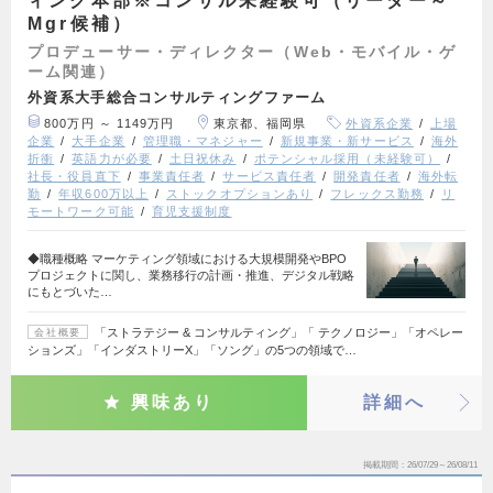
ィング本部※コンサル未経験可（リーダー～
Mgr候補）
プロデューサー・ディレクター（Web・モバイル・ゲ
ーム関連）
外資系大手総合コンサルティングファーム
800万円 ～ 1149万円
東京都、福岡県
外資系企業
上場
企業
大手企業
管理職・マネジャー
新規事業・新サービス
海外
折衝
英語力が必要
土日祝休み
ポテンシャル採用（未経験可）
社長・役員直下
事業責任者
サービス責任者
開発責任者
海外転
勤
年収600万以上
ストックオプションあり
フレックス勤務
リ
モートワーク可能
育児支援制度
◆職種概略 マーケティング領域における大規模開発やBPO
プロジェクトに関し、業務移行の計画・推進、デジタル戦略
にもとづいた…
「ストラテジー & コンサルティング」「 テクノロジー」「オペレー
会社概要
ションズ」「インダストリーX」「ソング」の5つの領域で…
興味あり
詳細へ
掲載期間
26/07/29～26/08/11