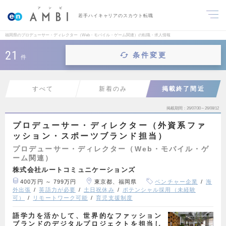
若手ハイキャリアのスカウト転職
福岡県のプロデューサー・ディレクター（Web・モバイル・ゲーム関連）の転職・求人情報
21
条件変更
件
すべて
新着のみ
掲載終了間近
掲載期間
26/07/30～26/08/12
プロデューサー・ディレクター（外資系ファ
ッション・スポーツブランド担当）
プロデューサー・ディレクター（Web・モバイル・ゲ
ーム関連）
株式会社ルートコミュニケーションズ
400万円 ～ 799万円
東京都、福岡県
ベンチャー企業
海
外出張
英語力が必要
土日祝休み
ポテンシャル採用（未経験
可）
リモートワーク可能
育児支援制度
語学力を活かして、世界的なファッション
ブランドのデジタルプロジェクトを担当し