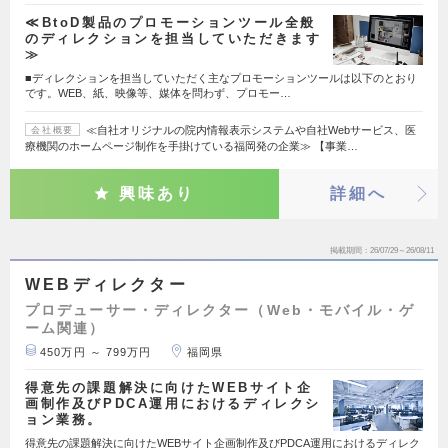
≪BtoD製品のプロモーションツール全般
のディレクションを担当していただきます
≫
■ディレクションを担当していただく主なプロモーションツールは以下のとおり
です。WEB、紙、映像等、媒体を問わず、プロモー…
≪自社オリジナルの院内情報表示システムや自社Webサービス、医
会社概要
療機関のホームページ制作を手掛けている福岡発の企業≫ 【事業…
興味あり
詳細へ
掲載期間
26/07/29～26/08/11
WEBディレクター
プロデューサー・ディレクター（Web・モバイル・ゲ
ーム関連）
450万円 ～ 799万円
福岡県
得意先の課題解決に向けたWEBサイト企
画制作及びPDCA運用におけるディレクシ
ョン業務。
得意先の課題解決に向けたWEBサイト企画制作及びPDCA運用におけるディレク