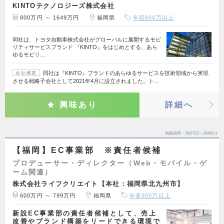
KINTOテクノロジーズ株式会社
800万円 ～ 1649万円
福岡県
年収600万以上
同社は、トヨタ自動車株式会社がグローバルに展開するモビ
リティサービスブランド 『KINTO』をはじめとする、あら
ゆるモビリ…
同社は『KINTO』ブランドのあらゆるサービスを技術領域から実現
会社概要
させる戦略子会社として2021年4月に設立されました。ト…
興味あり
詳細へ
掲載期間
26/07/23～26/08/11
【福岡】EC事業部 ※責任者候補
プロデューサー・ディレクター（Web・モバイル・ゲ
ーム関連）
株式会社ライフクリエイト【本社：福岡県北九州市】
600万円 ～ 799万円
福岡県
年収600万以上
新設EC事業部の責任者候補として、売上
改善やブランド構築をリードできる環境で