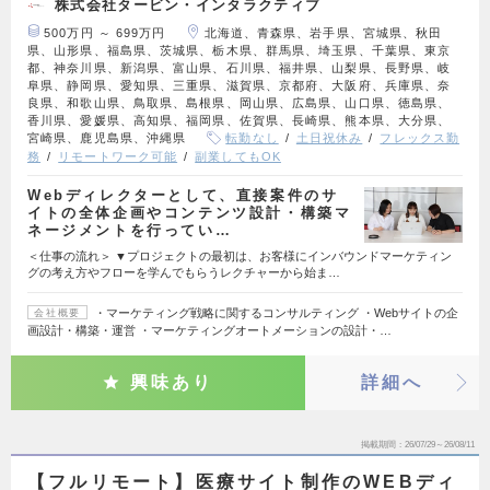
株式会社タービン・インタラクティブ
500万円 ～ 699万円
北海道、青森県、岩手県、宮城県、秋田
県、山形県、福島県、茨城県、栃木県、群馬県、埼玉県、千葉県、東京
都、神奈川県、新潟県、富山県、石川県、福井県、山梨県、長野県、岐
阜県、静岡県、愛知県、三重県、滋賀県、京都府、大阪府、兵庫県、奈
良県、和歌山県、鳥取県、島根県、岡山県、広島県、山口県、徳島県、
香川県、愛媛県、高知県、福岡県、佐賀県、長崎県、熊本県、大分県、
宮崎県、鹿児島県、沖縄県
転勤なし
土日祝休み
フレックス勤
務
リモートワーク可能
副業してもOK
Webディレクターとして、直接案件のサ
イトの全体企画やコンテンツ設計・構築マ
ネージメントを行ってい…
＜仕事の流れ＞ ▼プロジェクトの最初は、お客様にインバウンドマーケティン
グの考え方やフローを学んでもらうレクチャーから始ま…
・マーケティング戦略に関するコンサルティング ・Webサイトの企
会社概要
画設計・構築・運営 ・マーケティングオートメーションの設計・…
興味あり
詳細へ
掲載期間
26/07/29～26/08/11
【フルリモート】医療サイト制作のWEBディ