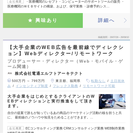
・医療機関のレセプト・コンピューターのサポートツールの販売 ・
会社概要
医療機関のＷＥＢサイトの構築、および、保守業務 ・診療予約シス…
興味あり
詳細へ
掲載期間
26/07/28～26/08/10
【大手企業のWEB広告を最前線でディレクシ
ョン】Webディレクター/リモートワーク
プロデューサー・ディレクター（Web・モバイル・ゲ
ーム関連）
株式会社電通エルフトアーキテクト
500万円 ～ 799万円
東京都、福岡県
転勤なし
土日祝休
み
インセンティブ制度
フレックス勤務
リモートワーク可能
大手企業をはじめとするクライアントのW
EBディレクションと実行推進をして頂き
ます。
自分の提案で誰もが知っているあの商品のマーケティング活動の核を担うと共
に、 最前線のノウハウや知見をためることができます。…
ECコンサルティング業務 CRMコンサルティング業務 WEB制作業務
会社概要
WEB広告代理業務