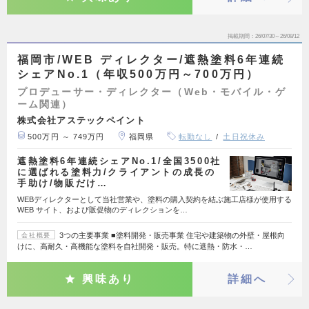
掲載期間
26/07/30～26/08/12
福岡市/WEB ディレクター/遮熱塗料6年連続
シェアNo.1（年収500万円～700万円）
プロデューサー・ディレクター（Web・モバイル・ゲ
ーム関連）
株式会社アステックペイント
500万円 ～ 749万円
福岡県
転勤なし
土日祝休み
遮熱塗料6年連続シェアNo.1/全国3500社
に選ばれる塗料力/クライアントの成長の
手助け/物販だけ…
WEBディレクターとして当社営業や、塗料の購入契約を結ぶ施工店様が使用する
WEB サイト、および販促物のディレクションを…
3つの主要事業 ■塗料開発・販売事業 住宅や建築物の外壁・屋根向
会社概要
けに、高耐久・高機能な塗料を自社開発・販売。特に遮熱・防水・…
興味あり
詳細へ