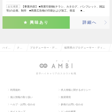
【事業内容】 ■商業印刷物(チラシ、カタログ、パンフレット、雑誌
会社概要
等)の企画、制作 ■商業広告物の印刷および加工、発送 ■…
興味あり
詳細へ
ハイク
クリ
プロデューサー・ディ
福岡県のプロデューサー・ディレ
ラス求
エイ
レクター（Web・モバ
クター（Web・モバイル・ゲーム
人TOP
ティ
イル・ゲーム関連）
関連）の転職・求人情報一覧
ブ系
若手ハイキャリアのスカウト転職
利用規約
求人情報に関するポリシー
個人情報の取り扱い
推奨環境
ヘルプ・お問い合わせ
参画のお問い合わせ
サイトマップ
エン会社概要