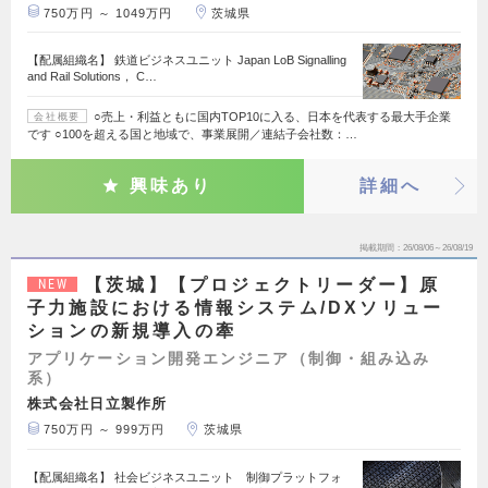
750万円 ～ 1049万円
茨城県
【配属組織名】 鉄道ビジネスユニット Japan LoB Signalling
and Rail Solutions， C…
○売上・利益ともに国内TOP10に入る、日本を代表する最大手企業
会社概要
です ○100を超える国と地域で、事業展開／連結子会社数：…
興味あり
詳細へ
掲載期間
26/08/06～26/08/19
【茨城】【プロジェクトリーダー】原
NEW
子力施設における情報システム/DXソリュー
ションの新規導入の牽
アプリケーション開発エンジニア（制御・組み込み
系）
株式会社日立製作所
750万円 ～ 999万円
茨城県
【配属組織名】 社会ビジネスユニット 制御プラットフォ