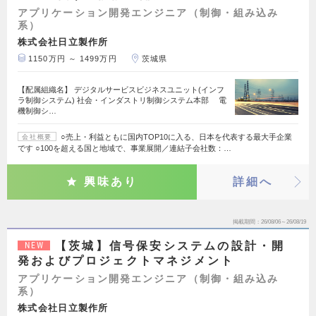
アプリケーション開発エンジニア（制御・組み込み
系）
株式会社日立製作所
1150万円 ～ 1499万円
茨城県
【配属組織名】 デジタルサービスビジネスユニット(インフ
ラ制御システム) 社会・インダストリ制御システム本部 電
機制御シ…
○売上・利益ともに国内TOP10に入る、日本を代表する最大手企業
会社概要
です ○100を超える国と地域で、事業展開／連結子会社数：…
興味あり
詳細へ
掲載期間
26/08/06～26/08/19
【茨城】信号保安システムの設計・開
NEW
発およびプロジェクトマネジメント
アプリケーション開発エンジニア（制御・組み込み
系）
株式会社日立製作所