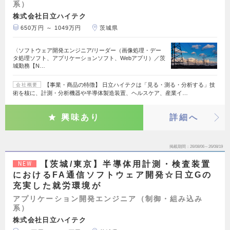
系）
株式会社日立ハイテク
650万円 ～ 1049万円
茨城県
〈ソフトウェア開発エンジニア/リーダー（画像処理・デー
タ処理ソフト、アプリケーションソフト、Webアプリ）／茨
城勤務【N…
【事業・商品の特徴】 日立ハイテクは「見る・測る・分析する」技
会社概要
術を核に、計測・分析機器や半導体製造装置、ヘルスケア、産業イ…
興味あり
詳細へ
掲載期間
26/08/06～26/08/19
【茨城/東京】半導体用計測・検査装置
NEW
におけるFA通信ソフトウェア開発☆日立Gの
充実した就労環境が
アプリケーション開発エンジニア（制御・組み込み
系）
株式会社日立ハイテク