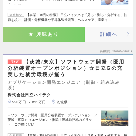
ト こ…
【事業・商品の特徴】 日立ハイテクは「見る・測る・分析する」技
会社概要
術を核に、計測・分析機器や半導体製造装置、ヘルスケア、産業イ…
興味あり
詳細へ
掲載期間
26/08/06～26/08/19
【茨城/東京】ソフトウェア開発（医用
NEW
分析装置オープンポジション）☆日立Gの充
実した就労環境が揃う
アプリケーション開発エンジニア（制御・組み込み
系）
株式会社日立ハイテク
550万円 ～ 899万円
茨城県
＜ソフトウェア開発（医用分析装置オープンポジション）／
茨城・東京＞ ＜エージェント推奨！茨城勤務地のメリッ
ト この機にぜひ…
【事業・商品の特徴】 日立ハイテクは「見る・測る・分析する」技
会社概要