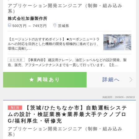
アプリケーション開発エンジニア（制御・組み込み
系）
株式会社加藤製作所
500万円 ～ 749万円
茨城県
【エージェントのおすすめポイント】 ■カーボンニュートラ
ルへの対応を目的とした機種の開発を積極的に進めており、
環境に貢献し…
【事業内容】 建設用クレーン、油圧ショベルなどの設計開発、製
会社概要
造、販売、アフターメンテナンスまでを一貫して行っています。 【主…
興味あり
詳細へ
掲載期間
26/08/06～26/08/19
【茨城/ひたちなか市】自動運転システ
NEW
ムの設計・検証業務★業界最大手テクノプロ
G/福利厚生・研修充
アプリケーション開発エンジニア（制御・組み込み
系）