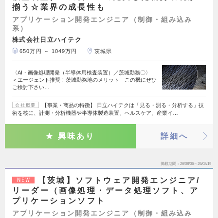
揃う☆業界の成長性も
アプリケーション開発エンジニア（制御・組み込み
系）
株式会社日立ハイテク
650万円 ～ 1049万円
茨城県
〈AI・画像処理開発（半導体用検査装置）／茨城勤務〇〉
＜エージェント推奨！茨城勤務地のメリット この機にぜひ
ご検討下さい…
【事業・商品の特徴】 日立ハイテクは「見る・測る・分析する」技
会社概要
術を核に、計測・分析機器や半導体製造装置、ヘルスケア、産業イ…
興味あり
詳細へ
掲載期間
26/08/06～26/08/19
【茨城】ソフトウェア開発エンジニア/
NEW
リーダー（画像処理・データ処理ソフト、ア
プリケーションソフト
アプリケーション開発エンジニア（制御・組み込み