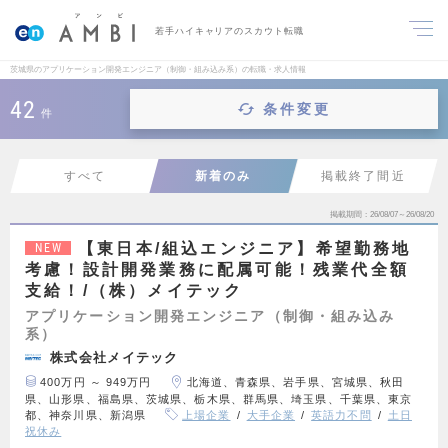
若手ハイキャリアのスカウト転職
茨城県のアプリケーション開発エンジニア（制御・組み込み系）の転職・求人情報
42
条件変更
件
すべて
新着のみ
掲載終了間近
掲載期間
26/08/07～26/08/20
【東日本/組込エンジニア】希望勤務地
NEW
考慮！設計開発業務に配属可能！残業代全額
支給！/（株）メイテック
アプリケーション開発エンジニア（制御・組み込み
系）
株式会社メイテック
400万円 ～ 949万円
北海道、青森県、岩手県、宮城県、秋田
県、山形県、福島県、茨城県、栃木県、群馬県、埼玉県、千葉県、東京
都、神奈川県、新潟県
上場企業
大手企業
英語力不問
土日
祝休み