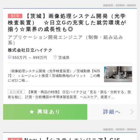
掲載期間
26/08/06～26/08/19
【茨城】画像処理システム開発（光学
NEW
検査装置） ☆日立Gの充実した就労環境が
揃う☆業界の成長性も◎
アプリケーション開発エンジニア（制御・組み込み
系）
株式会社日立ハイテク
550万円 ～ 899万円
茨城県
〈画像処理システム開発（光学検査装置）／茨城勤務【N25
7】〉 ＜エージェント推奨！茨城勤務地のメリット この機
にぜひご検…
【事業・商品の特徴】 日立ハイテクは「見る・測る・分析する」技
会社概要
術を核に、計測・分析機器や半導体製造装置、ヘルスケア、産業イ…
興味あり
詳細へ
掲載期間
26/08/06～26/08/19