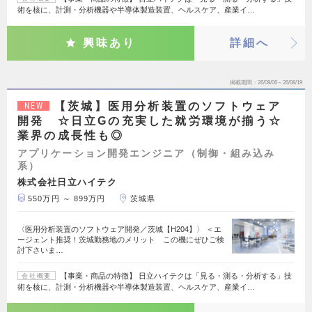
術を核に、計測・分析機器や半導体製造装置、ヘルスケア、産業イ…
興味あり
詳細へ
掲載期間
26/08/06～26/08/19
【茨城】医用分析装置のソフトウェア
NEW
開発 ☆日立Gの充実した就労環境が揃う☆
業界の成長性も◎
アプリケーション開発エンジニア（制御・組み込み
系）
株式会社日立ハイテク
550万円 ～ 899万円
茨城県
〈医用分析装置のソフトウェア開発／茨城【H204】〉 ＜エ
ージェント推奨！茨城勤務地のメリット この機にぜひご検
討下さいま…
【事業・商品の特徴】 日立ハイテクは「見る・測る・分析する」技
会社概要
術を核に、計測・分析機器や半導体製造装置、ヘルスケア、産業イ…