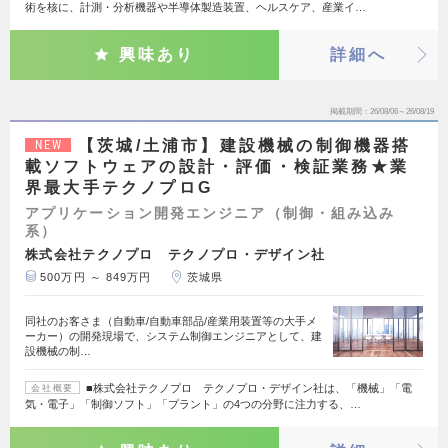
術を核に、計測・分析機器や半導体製造装置、ヘルスケア、産業イ…
興味あり
詳細へ
掲載期間
26/08/06～26/08/19
【茨城/土浦市】建設機械の制御機器搭
NEW
載ソフトウェアの設計・評価・検証業務★業
界最大手テクノプロG
アプリケーション開発エンジニア（制御・組み込み
系）
株式会社テクノプロ テクノプロ・デザイン社
500万円 ～ 849万円
茨城県
同社のお客さま（自動車/自動車部品/産業用装置等の大手メ
ーカー）の開発現場で、システム制御エンジニアとして、建
設機械の制…
■株式会社テクノプロ テクノプロ・デザイン社は、「機械」「電
会社概要
気・電子」「制御ソフト」「プラント」の4つの分野に注力する、…