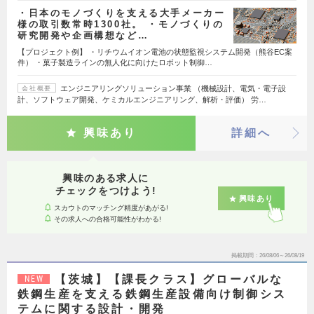
・日本のモノづくりを支える大手メーカー
様の取引数常時1300社。 ・モノづくりの
研究開発や企画構想など…
【プロジェクト例】 ・リチウムイオン電池の状態監視システム開発（熊谷EC案
件） ・菓子製造ラインの無人化に向けたロボット制御…
エンジニアリングソリューション事業 （機械設計、電気・電子設
会社概要
計、ソフトウェア開発、ケミカルエンジニアリング、解析・評価） 労…
興味あり
詳細へ
興味のある求人に
チェックをつけよう!
興味あり
スカウトのマッチング精度があがる!
その求人への合格可能性がわかる!
掲載期間
26/08/06～26/08/19
【茨城】【課長クラス】グローバルな
NEW
鉄鋼生産を支える鉄鋼生産設備向け制御シス
テムに関する設計・開発