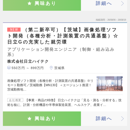
興味あり
詳細へ
掲載期間
26/08/06～26/08/19
（第二新卒可）【茨城】画像処理ソフ
NEW
ト開発（各種分析・計測装置の共通基盤）☆
日立Gの充実した就労環
アプリケーション開発エンジニア（制御・組み込み
系）
株式会社日立ハイテク
550万円 ～ 899万円
茨城県
画像処理ソフト開発（各種分析・計測装置の共通基盤）※リ
モート勤務可／茨城勤務【MN130】 ＜エージェント推奨！
茨城勤務地…
【事業・商品の特徴】 日立ハイテクは「見る・測る・分析する」技
会社概要
術を核に、計測・分析機器や半導体製造装置、ヘルスケア、産業イ…
興味あり
詳細へ