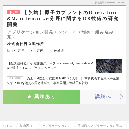
掲載期間
26/08/06～26/08/19
【茨城】原子力プラントのOperation
NEW
&Maintenance分野に関するDX技術の研究
開発
アプリケーション開発エンジニア（制御・組み込み
系）
株式会社日立製作所
450万円 ～ 799万円
茨城県
【配属組織名】 研究開発グループ Sustainability Innovation R
&D 環境・エネルギーイノベーショ…
○売上・利益ともに国内TOP10に入る、日本を代表する最大手企業
会社概要
です ○100を超える国と地域で、事業展開／連結子会社数：…
興味あり
詳細へ
ハイク
技術系（電
アプリケーション開
茨城県のアプリケーション開発