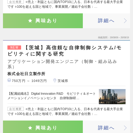
○売上・利益ともに国内TOP10に入る、日本を代表する最大手企業
会社概要
です ○100を超える国と地域で、事業展開／連結子会社数：…
興味あり
詳細へ
掲載期間
26/08/06～26/08/19
【茨城】高信頼な自律制御システム/モ
NEW
ビリティに関する研究
アプリケーション開発エンジニア（制御・組み込み
系）
株式会社日立製作所
750万円 ～ 1049万円
茨城県
【配属組織名】 Digital Innovation R&D モビリティ＆オート
メーションイノベーションセンタ 自律制御研…
○売上・利益ともに国内TOP10に入る、日本を代表する最大手企業
会社概要
です ○100を超える国と地域で、事業展開／連結子会社数：…
興味あり
詳細へ