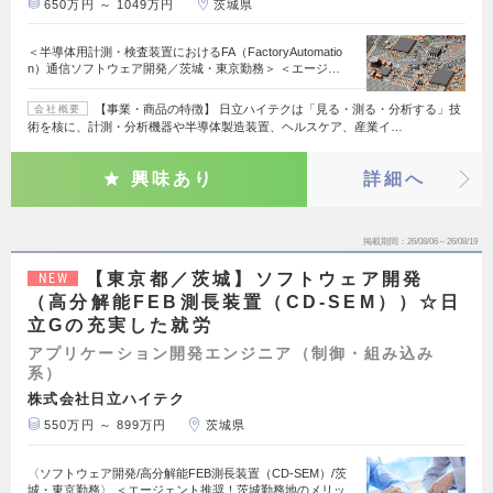
650万円 ～ 1049万円
茨城県
＜半導体用計測・検査装置におけるFA（FactoryAutomatio
n）通信ソフトウェア開発／茨城・東京勤務＞ ＜エージ…
【事業・商品の特徴】 日立ハイテクは「見る・測る・分析する」技
会社概要
術を核に、計測・分析機器や半導体製造装置、ヘルスケア、産業イ…
興味あり
詳細へ
掲載期間
26/08/06～26/08/19
【東京都／茨城】ソフトウェア開発
NEW
（高分解能FEB測長装置（CD-SEM））☆日
立Gの充実した就労
アプリケーション開発エンジニア（制御・組み込み
系）
株式会社日立ハイテク
550万円 ～ 899万円
茨城県
〈ソフトウェア開発/高分解能FEB測長装置（CD-SEM）/茨
城・東京勤務〉 ＜エージェント推奨！茨城勤務地のメリッ