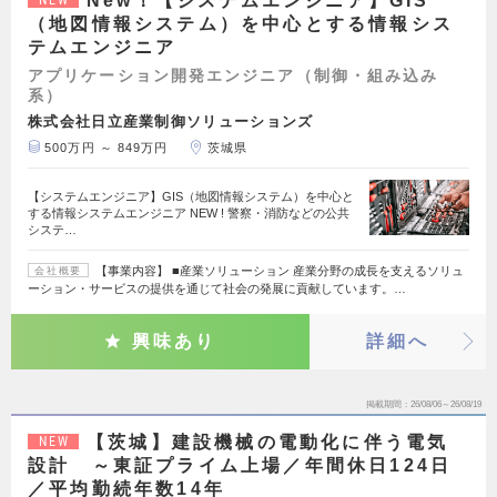
New！【システムエンジニア】GIS
NEW
（地図情報システム）を中心とする情報シス
テムエンジニア
アプリケーション開発エンジニア（制御・組み込み
系）
株式会社日立産業制御ソリューションズ
500万円 ～ 849万円
茨城県
【システムエンジニア】GIS（地図情報システム）を中心と
する情報システムエンジニア NEW ! 警察・消防などの公共
システ…
【事業内容】 ■産業ソリューション 産業分野の成長を支えるソリュ
会社概要
ーション・サービスの提供を通じて社会の発展に貢献しています。…
興味あり
詳細へ
掲載期間
26/08/06～26/08/19
【茨城】建設機械の電動化に伴う電気
NEW
設計 ～東証プライム上場／年間休日124日
／平均勤続年数14年