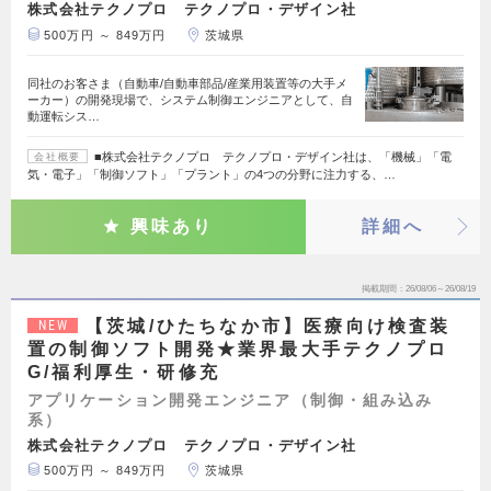
株式会社テクノプロ テクノプロ・デザイン社
500万円 ～ 849万円
茨城県
同社のお客さま（自動車/自動車部品/産業用装置等の大手メ
ーカー）の開発現場で、システム制御エンジニアとして、自
動運転シス…
■株式会社テクノプロ テクノプロ・デザイン社は、「機械」「電
会社概要
気・電子」「制御ソフト」「プラント」の4つの分野に注力する、…
興味あり
詳細へ
掲載期間
26/08/06～26/08/19
【茨城/ひたちなか市】医療向け検査装
NEW
置の制御ソフト開発★業界最大手テクノプロ
G/福利厚生・研修充
アプリケーション開発エンジニア（制御・組み込み
系）
株式会社テクノプロ テクノプロ・デザイン社
500万円 ～ 849万円
茨城県