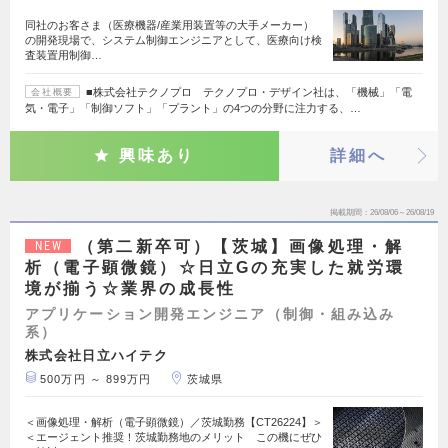
同社のお客さま（医療機器/産業用装置等の大手メーカー）
の開発現場で、システム制御エンジニアとして、医療向け検
査装置用制御…
■株式会社テクノプロ テクノプロ・デザイン社は、「機械」「電
会社概要
気・電子」「制御ソフト」「プラント」の4つの分野に注力する、…
興味あり
詳細へ
掲載期間
26/08/06～26/08/19
（第二新卒可）【茨城】画像処理・解
NEW
析（電子顕微鏡）☆日立Gの充実した就労環
境が揃う☆業界の成長性
アプリケーション開発エンジニア（制御・組み込み
系）
株式会社日立ハイテク
500万円 ～ 899万円
茨城県
＜画像処理・解析（電子顕微鏡）／茨城勤務【CT26224】＞
＜エージェント推奨！茨城勤務地のメリット この機にぜひ