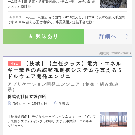
ーム統括本部 発電・送変電制御システム本部 原子力制御
システム設計部…
○売上・利益ともに国内TOP10に入る、日本を代表する最大手企業
会社概要
です ○100を超える国と地域で、事業展開／連結子会社数：…
興味あり
詳細へ
掲載期間
26/08/06～26/08/19
【茨城】【主任クラス】電力・エネル
NEW
ギー業界の系統監視制御システムを支えるミ
ドルウェア開発エンジニ
アプリケーション開発エンジニア（制御・組み込み
系）
株式会社日立製作所
750万円 ～ 1049万円
茨城県
【配属組織名】 デジタルサービスビジネスユニット(インフ
ラ制御システム) インフラ制御システム事業部 エネルギー
ソリューシ…