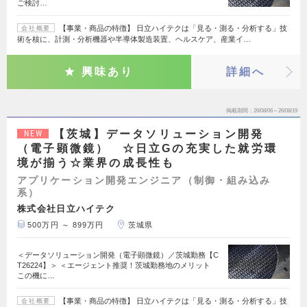
ご検討…
【事業・商品の特徴】 日立ハイテクは「見る・測る・分析する」技
会社概要
術を核に、計測・分析機器や半導体製造装置、ヘルスケア、産業イ…
興味あり
詳細へ
掲載期間
26/08/06～26/08/19
【茨城】データソリューション開発
NEW
（電子顕微鏡） ☆日立Gの充実した就労環
境が揃う☆業界の成長性も
アプリケーション開発エンジニア（制御・組み込み
系）
株式会社日立ハイテク
500万円 ～ 899万円
茨城県
＜データソリューション開発（電子顕微鏡）／茨城勤務【C
T26224】＞ ＜エージェント推奨！茨城勤務地のメリット
この機に…
【事業・商品の特徴】 日立ハイテクは「見る・測る・分析する」技
会社概要