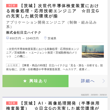
【茨城】次世代半導体検査装置におけ
NEW
る画像処理・応用技術エンジニア ☆日立G
の充実した就労環境が揃
アプリケーション開発エンジニア（制御・組み込み
系）
株式会社日立ハイテク
650万円 ～ 1049万円
茨城県
＜次世代半導体検査装置における画像処理・応用技術エンジ
ニア／茨城勤務＞ ＜エージェント推奨！茨城勤務地のメリ
ット この機に…
【事業・商品の特徴】 日立ハイテクは「見る・測る・分析する」技
会社概要
術を核に、計測・分析機器や半導体製造装置、ヘルスケア、産業イ…
興味あり
詳細へ
掲載期間
26/08/06～26/08/19
【茨城】AI・画像処理開発（半導体用
NEW
検査装置） ☆日立Gの充実した就労環境が