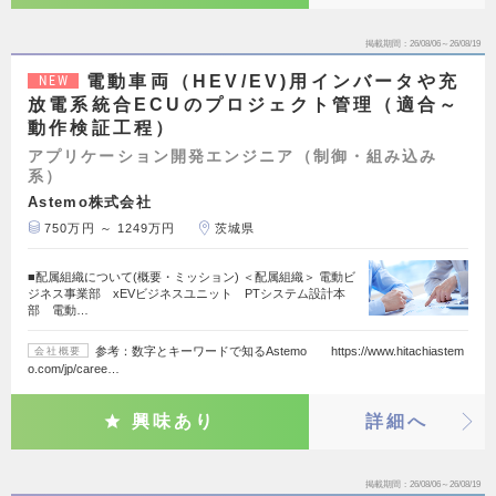
掲載期間
26/08/06～26/08/19
電動車両（HEV/EV)用インバータや充
NEW
放電系統合ECUのプロジェクト管理（適合～
動作検証工程）
アプリケーション開発エンジニア（制御・組み込み
系）
Astemo株式会社
750万円 ～ 1249万円
茨城県
■配属組織について(概要・ミッション) ＜配属組織＞ 電動ビ
ジネス事業部 xEVビジネスユニット PTシステム設計本
部 電動…
参考：数字とキーワードで知るAstemo https://www.hitachiastem
会社概要
o.com/jp/caree…
興味あり
詳細へ
掲載期間
26/08/06～26/08/19