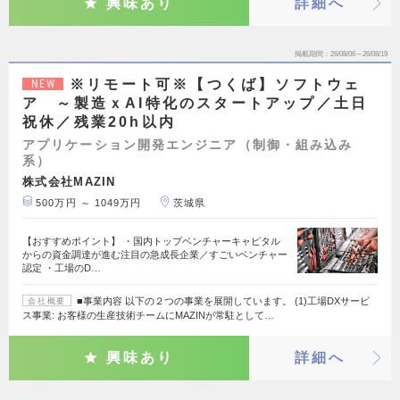
興味あり
詳細へ
掲載期間
26/08/06～26/08/19
※リモート可※【つくば】ソフトウェ
NEW
ア ～製造ｘAI特化のスタートアップ／土日
祝休／残業20h以内
アプリケーション開発エンジニア（制御・組み込み
系）
株式会社MAZIN
500万円 ～ 1049万円
茨城県
【おすすめポイント】 ・国内トップベンチャーキャピタル
からの資金調達が進む注目の急成長企業／すごいベンチャー
認定 ・工場のD…
■事業内容 以下の２つの事業を展開しています。 (1)工場DXサービ
会社概要
ス事業: お客様の生産技術チームにMAZINが常駐として…
興味あり
詳細へ