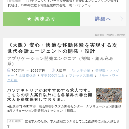
【パナソニック＋パーソルが出資する優良エンジニアリング会社】
会社概要
同社は、1986年に松下電機産業株式会社（現：パナソニッ…
興味あり
詳細へ
掲載期間
26/07/31～26/08/13
《大阪》安心・快適な移動体験を実現する次
世代会話エージェントの開発・設計
アプリケーション開発エンジニア（制御・組み込み
系）
700万円 ～ 1099万円
大阪府
大手企業
管理職・マネジ
ャー
土日祝休み
年収600万以上
フレックス勤務
リモートワー
ク可能
パソナキャリアがおすすめする求人です。
こちらの求人案件以外にも各業界の非公開
求人を多数保有しておりま…
●配属部門 R&D本部 統合制御システム開発センター AIソリューション開発部
●AIソリューション開発部のミッション 【組織…
匿名求人のため、求人詳細につきましてはご面談時にお伝え致しま
会社概要
す。