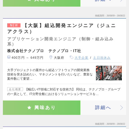
掲載期間
26/08/09～26/08/22
【大阪】組込開発エンジニア（ジュニ
NEW
アクラス）
アプリケーション開発エンジニア（制御・組み込み
系）
株式会社テクノプロ テクノプロ・IT社
400万円 ～ 649万円
大阪府
大手企業
土日祝休み
大手プロジェクトの案件から組込ソフトウェアの開発業務
技術を突き詰めたい、マネジメントを行いたいなど、豊富な
案件数にて要望…
【幅広いIT領域に対応する技術力】 同社は、テクノプロ・グループ
会社概要
の一員として、IT分野全般におけるソリューションサービスを…
興味あり
詳細へ
掲載期間
26/08/09～26/08/22