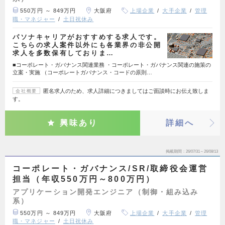
550万円 ～ 849万円
大阪府
上場企業
大手企業
管理
職・マネジャー
土日祝休み
パソナキャリアがおすすめする求人です。
こちらの求人案件以外にも各業界の非公開
求人を多数保有しておりま…
■コーポレート・ガバナンス関連業務 ・コーポレート・ガバナンス関連の施策の
立案・実施 （コーポレートガバナンス・コードの原則…
匿名求人のため、求人詳細につきましてはご面談時にお伝え致しま
会社概要
す。
興味あり
詳細へ
掲載期間
26/07/31～26/08/13
コーポレート・ガバナンス/SR/取締役会運営
担当（年収550万円～800万円）
アプリケーション開発エンジニア（制御・組み込み
系）
550万円 ～ 849万円
大阪府
上場企業
大手企業
管理
職・マネジャー
土日祝休み