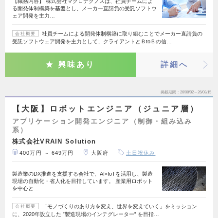
【職務内容】 株式会社マクロテクノスは、社員チームによ
る開発体制構築を基盤とし、メーカー直請負の受託ソフトウ
ェア開発を主力…
社員チームによる開発体制構築に取り組むことでメーカー直請負の
会社概要
受託ソフトウェア開発を主力として、クライアントとＢtoＢの信…
興味あり
詳細へ
掲載期間
26/08/02～26/08/15
【大阪】ロボットエンジニア（ジュニア層）
アプリケーション開発エンジニア（制御・組み込み
系）
株式会社VRAIN Solution
400万円 ～ 649万円
大阪府
土日祝休み
製造業のDX推進を支援する会社で、AI×IoTを活用し、製造
現場の自動化・省人化を目指しています。 産業用ロボット
を中心と…
「モノづくりのあり方を変え、世界を変えていく」をミッション
会社概要
に、2020年設立した ”製造現場のインテグレーター” を目指…