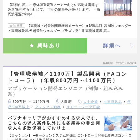
【職務内容】 半導体製造装置メーカー向けの高周波電源を
製造/販売する当社にて、 下記の業務をお任せします。 ・高
周波電源の制御…
【高周波・超音波関連機器メーカー】 ■製造品目 高周波ウェルダー
会社概要
・高周波乾燥機 超音波ウェルダー プラズマ発生用高周波電源 真…
興味あり
詳細へ
掲載期間
26/07/31～26/08/13
【管理職候補／1100万】製品開発（FAコン
トローラ）（年収800万円～1100万円）
アプリケーション開発エンジニア（制御・組み込み
系）
800万円 ～ 1149万円
大阪府
大手企業
土日祝休み
年
収600万以上
フレックス勤務
リモートワーク可能
パソナキャリアがおすすめする求人です。
こちらの求人案件以外にも各業界の非公開
求人を多数保有しておりま…
【ミッション】 ■モーションシステム開発部 コントローラ開発1課 先進コントロ
ーラ製品における技術革新として、革新モーション…