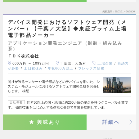
掲載期間
26/07/31～26/08/20
デバイス開発におけるソフトウェア開発（メ
ンバー）【千葉／大阪】◆東証プライム上場
電子部品メーカー
アプリケーション開発エンジニア（制御・組み込み
系）
ＴＤＫ株式会社
600万円 ～ 1099万円
千葉県、大阪府
上場企業
英語力
が必要
土日祝休み
年収600万以上
フレックス勤務
同社が誇るセンサーや電子部品などのデバイスを用いた、シ
ステム・モジュールにおけるソフトウェア開発全般をお任せ
します。 構想…
世界30以上の国・地域に約250カ所の拠点を持つグローバル企業で
会社概要
す。 磁性技術をはじめとする多様な分野で事業を展開していま…
興味あり
詳細へ