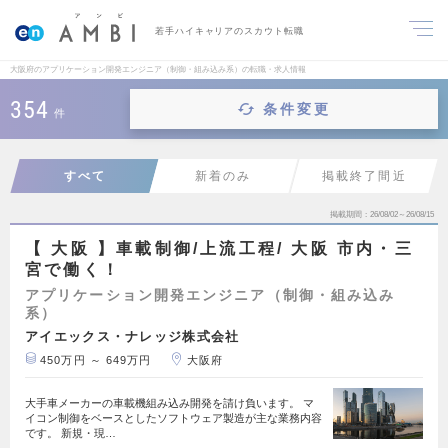
若手ハイキャリアのスカウト転職
大阪府のアプリケーション開発エンジニア（制御・組み込み系）の転職・求人情報
354
条件変更
件
すべて
新着のみ
掲載終了間近
掲載期間
26/08/02～26/08/15
【 大阪 】車載制御/上流工程/ 大阪 市内・三
宮で働く！
アプリケーション開発エンジニア（制御・組み込み
系）
アイエックス・ナレッジ株式会社
450万円 ～ 649万円
大阪府
大手車メーカーの車載機組み込み開発を請け負います。 マ
イコン制御をベースとしたソフトウェア製造が主な業務内容
です。 新規・現…