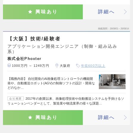
興味あり
詳細へ
掲載期間
26/08/01～26/08/14
【大阪】技術/経験者
アプリケーション開発エンジニア（制御・組み込み
系）
株式会社Phoxter
1000万円 ～ 1249万円
大阪府
年収600万以上
【職務内容】 自社開発のAI画像処理コントローラの機能開
発や、自動搬送ロボット(AGV)の制御ソフトの設計・開発な
どのなか…
2017年の創業以来、画像処理技術や自動搬送システムを手掛けるソ
会社概要
リューションベンダーとして、製造業や物流業界の様々な課題…
興味あり
詳細へ