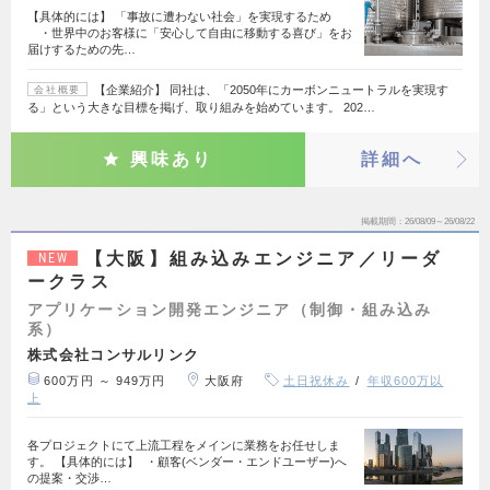
【具体的には】 「事故に遭わない社会」を実現するため
・世界中のお客様に「安心して自由に移動する喜び」をお
届けするための先…
【企業紹介】 同社は、「2050年にカーボンニュートラルを実現す
会社概要
る」という大きな目標を掲げ、取り組みを始めています。 202…
興味あり
詳細へ
掲載期間
26/08/09～26/08/22
【大阪】組み込みエンジニア／リーダ
NEW
ークラス
アプリケーション開発エンジニア（制御・組み込み
系）
株式会社コンサルリンク
600万円 ～ 949万円
大阪府
土日祝休み
年収600万以
上
各プロジェクトにて上流工程をメインに業務をお任せしま
す。 【具体的には】 ・顧客(ベンダー・エンドユーザー)へ
の提案・交渉…