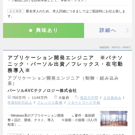
匿名求人のため、求人詳細につきましてはご面談時にお伝え致しま
会社概要
す。
興味あり
詳細へ
掲載期間
26/07/31～26/08/17
アプリケーション開発エンジニア ※パナソ
ニック・パーソル出資／フレックス・在宅勤
務導入※
アプリケーション開発エンジニア（制御・組み込み
系）
パーソルAVCテクノロジー株式会社
750万円 ～ 1149万円
大阪府
英語力不問
土日祝休み
年収600万以上
フレックス勤務
リモートワーク可能
・Windows系のアプリケーション開発 ∟要件・進捗調
整＋設計、開発、テスト、導入 ※規模：小規模（3人/月
程度）…