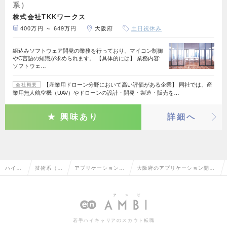
系）
株式会社TKKワークス
400万円 ～ 649万円
大阪府
土日祝休み
組込みソフトウェア開発の業務を行っており、マイコン制御
やC言語の知識が求められます。 【具体的には】 業務内容:
ソフトウェ…
【産業用ドローン分野において高い評価がある企業】 同社では、産
会社概要
業用無人航空機（UAV）やドローンの設計・開発・製造・販売を…
興味あり
詳細へ
ハイク
技術系（電
アプリケーション開
大阪府のアプリケーション開発
ラス求
気・電子・
発エンジニア（制
エンジニア（制御・組み込み
人TOP
半導体）
御・組み込み系）
系）の転職・求人情報一覧
若手ハイキャリアのスカウト転職