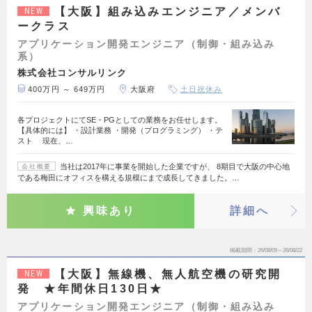
【大阪】組み込みエンジニア／メンバ
NEW
ークラス
アプリケーション開発エンジニア（制御・組み込み
系）
株式会社コンサルリンク
400万円 ～ 649万円
大阪府
土日祝休み
各プロジェクトにてSE・PGとしての業務をお任せします。
【具体的には】 ・設計業務 ・開発（プログラミング） ・テ
スト 現在、…
当社は2017年に事業を開始した企業ですが、 8期目で大阪の中心地
会社概要
である梅田にオフィスを構える規模にまで成長してきました。…
興味あり
詳細へ
掲載期間
26/08/09～26/08/22
【大阪】無線機、無人航空機の研究開
NEW
発 ★年間休日130日★
アプリケーション開発エンジニア（制御・組み込み