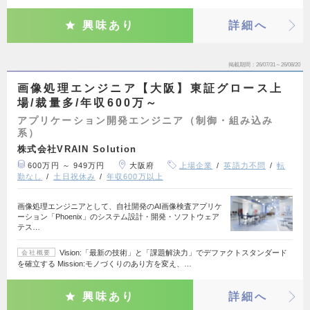
興味あり
詳細へ
掲載期間
26/07/31～26/08/20
画像処理エンジニア【大阪】東証グロース上
場/裁量多/年収600万～
アプリケーション開発エンジニア（制御・組み込み
系）
株式会社VRAIN Solution
600万円 ～ 949万円
大阪府
上場企業
英語力不問
転
勤なし
土日祝休み
年収600万以上
画像処理エンジニアとして、自社開発のAI画像検査アプリケ
ーション「Phoenix」のシステム設計・開発・ソフトウェア
テス…
Vision:「最新の技術」と「課題解決力」でデファクトスタンダード
会社概要
を確立する Mission:モノづくりのあり方を変え、…
興味あり
詳細へ