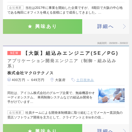
当社は2017年に事業を開始した企業ですが、 8期目で大阪の中心地
会社概要
である梅田にオフィスを構える規模にまで成長してきました。…
興味あり
詳細へ
掲載期間
26/08/09～26/08/22
【大阪】組込みエンジニア(SE／PG)
NEW
アプリケーション開発エンジニア（制御・組み込み
系）
株式会社マクロテクノス
400万円 ～ 649万円
大阪府
土日祝休み
同社は、アイコム株式会社のグループ企業で、無線機器やオ
ーディオシステム、 車両制御システムなどの組込み開発を
手がけています…
社員チームによる開発体制構築に取り組むことでメーカー直請負の
会社概要
受託ソフトウェア開発を主力として、クライアントとＢtoＢの信…
興味あり
詳細へ