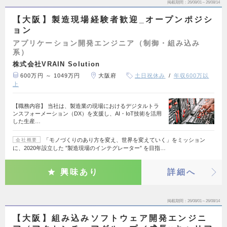
掲載期間
26/08/01～26/08/14
【大阪】製造現場経験者歓迎_オープンポジシ
ョン
アプリケーション開発エンジニア（制御・組み込み
系）
株式会社VRAIN Solution
600万円 ～ 1049万円
大阪府
土日祝休み
年収600万以
上
【職務内容】 当社は、製造業の現場におけるデジタルトラ
ンスフォーメーション（DX）を支援し、AI・IoT技術を活用
した生産…
「モノづくりのあり方を変え、世界を変えていく」をミッション
会社概要
に、2020年設立した ”製造現場のインテグレーター” を目指…
興味あり
詳細へ
掲載期間
26/08/01～26/08/14
【大阪】組み込みソフトウェア開発エンジニ