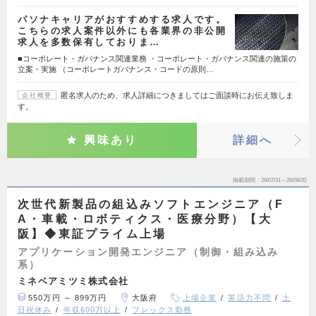
パソナキャリアがおすすめする求人です。
こちらの求人案件以外にも各業界の非公開
求人を多数保有しておりま…
■コーポレート・ガバナンス関連業務 ・コーポレート・ガバナンス関連の施策の
立案・実施 （コーポレートガバナンス・コードの原則…
匿名求人のため、求人詳細につきましてはご面談時にお伝え致しま
会社概要
す。
興味あり
詳細へ
掲載期間
26/07/31～26/08/20
次世代新製品の組込みソフトエンジニア（F
A・車載・ロボティクス・医療分野）【大
阪】◆東証プライム上場
アプリケーション開発エンジニア（制御・組み込み
系）
ミネベアミツミ株式会社
550万円 ～ 899万円
大阪府
上場企業
英語力不問
土
日祝休み
年収600万以上
フレックス勤務