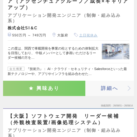
ア（アクセンチュアグループ／成長×キャリア
アップ）
アプリケーション開発エンジニア（制御・組み込み
系）
株式会社SI＆C
550万円 ～ 749万円
大阪府
土日祝休み
この度は、関西で車載開発を事業の柱とするための体制拡大
を目指しており、 中核メンバーとして参画いただけるリー
ダー候補の方を…
『技術力』： AI・クラウド・セキュリティ・Salesforceといった最
会社概要
新テクノロジーや、アプリやインフラを組み合わせた…
興味あり
詳細へ
掲載期間
26/08/01～26/08/14
【大阪】ソフトウェア開発 リーダー候補
（外観検査装置/画像処理システム）
アプリケーション開発エンジニア（制御・組み込み
系）