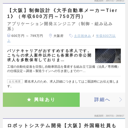
掲載期間
26/07/31～26/08/13
【大阪】制御設計《大手自動車メーカーTier
1》（年収600万円～750万円）
アプリケーション開発エンジニア（制御・組み込み
系）
600万円 ～ 799万円
大阪府
土日祝休み
年収600万以
上
パソナキャリアがおすすめする求人です。
こちらの求人案件以外にも各業界の非公開
求人を多数保有しておりま…
工場の自動化促進を目指し自動車部品を量産する組み立て設備（治具／専用機）
の仕様設定～調達～製造ラインへの引き渡しまでの一…
匿名求人のため、求人詳細につきましてはご面談時にお伝え致しま
会社概要
す。
興味あり
詳細へ
掲載期間
26/07/31～26/08/17
ロボットシステム開発【大阪】外国籍社員も