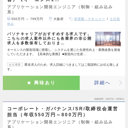
アプリケーション開発エンジニア（制御・組み込み
系）
550万円 ～ 799万円
大阪府
管理職・マネジャー
土日祝
休み
パソナキャリアがおすすめする求人です。
こちらの求人案件以外にも各業界の非公開
求人を多数保有しておりま…
キーエンスの製造現場に密着し、システムを通じた生産性向上・業務改善を推進
していただきます。 【具体的な業務】 ■製造向け生産…
匿名求人のため、求人詳細につきましてはご面談時にお伝え致しま
会社概要
す。
興味あり
詳細へ
掲載期間
26/07/31～26/08/13
コーポレート・ガバナンス/SR/取締役会運営
担当（年収550万円～800万円）
アプリケーション開発エンジニア（制御・組み込み
系）