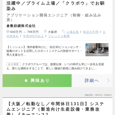
活躍中／プライム上場／「クラボウ」でお馴
染み
アプリケーション開発エンジニア（制御・組み込み
系）
倉敷紡績株式会社
600万円 ～ 799万円
大阪府
上場企業
英語力不問
土
日祝休み
年収600万以上
フレックス勤務
【ミッション】 海外顧客向けに、自社3Dビジョンセンサ・
協働ロボットを活用したロボットシステムの技術サポート・
導入支援を行…
クラボウグループは、創業以来、いつの時代も常に一歩先を見据
会社概要
え、新たな挑戦をすることで、新しい価値の創造に挑み続けてきまし…
興味あり
詳細へ
掲載期間
26/07/31～26/08/13
【大阪／転勤なし／年間休日131日】システ
ムエンジニア（製造向け生産設備・業務改
善）《キーエンス1…