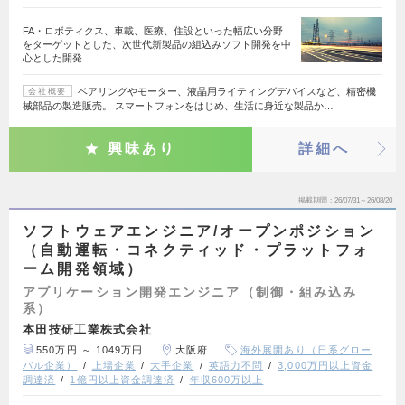
FA・ロボティクス、車載、医療、住設といった幅広い分野
をターゲットとした、次世代新製品の組込みソフト開発を中
心とした開発…
ベアリングやモーター、液晶用ライティングデバイスなど、精密機
会社概要
械部品の製造販売。 スマートフォンをはじめ、生活に身近な製品か…
興味あり
詳細へ
掲載期間
26/07/31～26/08/20
ソフトウェアエンジニア/オープンポジション
（自動運転・コネクティッド・プラットフォ
ーム開発領域）
アプリケーション開発エンジニア（制御・組み込み
系）
本田技研工業株式会社
550万円 ～ 1049万円
大阪府
海外展開あり（日系グロー
バル企業）
上場企業
大手企業
英語力不問
3,000万円以上資金
調達済
1億円以上資金調達済
年収600万以上