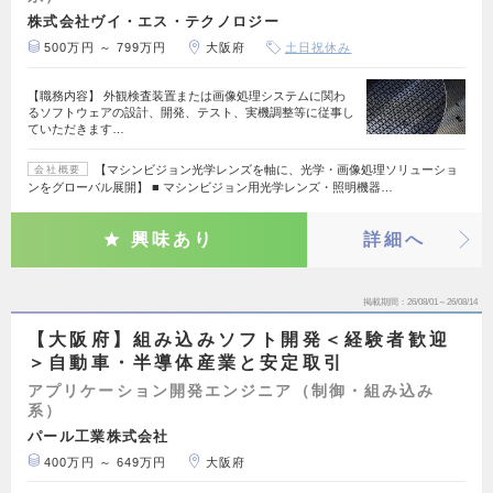
株式会社ヴイ・エス・テクノロジー
500万円 ～ 799万円
大阪府
土日祝休み
【職務内容】 外観検査装置または画像処理システムに関わ
るソフトウェアの設計、開発、テスト、実機調整等に従事し
ていただきます…
【マシンビジョン光学レンズを軸に、光学・画像処理ソリューショ
会社概要
ンをグローバル展開】 ■ マシンビジョン用光学レンズ・照明機器…
興味あり
詳細へ
掲載期間
26/08/01～26/08/14
【大阪府】組み込みソフト開発＜経験者歓迎
＞自動車・半導体産業と安定取引
アプリケーション開発エンジニア（制御・組み込み
系）
パール工業株式会社
400万円 ～ 649万円
大阪府