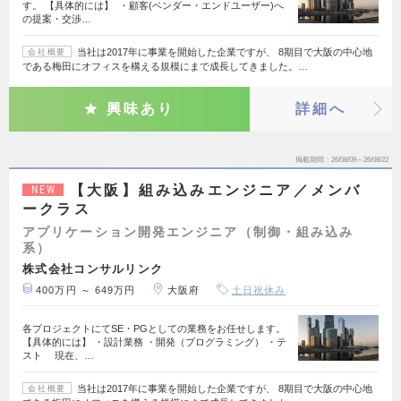
す。 【具体的には】 ・顧客(ベンダー・エンドユーザー)へ
の提案・交渉…
当社は2017年に事業を開始した企業ですが、 8期目で大阪の中心地
会社概要
である梅田にオフィスを構える規模にまで成長してきました。…
興味あり
詳細へ
掲載期間
26/08/09～26/08/22
【大阪】組み込みエンジニア／メンバ
NEW
ークラス
アプリケーション開発エンジニア（制御・組み込み
系）
株式会社コンサルリンク
400万円 ～ 649万円
大阪府
土日祝休み
各プロジェクトにてSE・PGとしての業務をお任せします。
【具体的には】 ・設計業務 ・開発（プログラミング） ・テ
スト 現在、…
当社は2017年に事業を開始した企業ですが、 8期目で大阪の中心地
会社概要