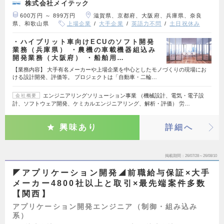
株式会社メイテック
600万円 ～ 899万円
滋賀県、京都府、大阪府、兵庫県、奈良
県、和歌山県
上場企業
大手企業
英語力不問
土日祝休み
・ハイブリット車向けECUのソフト開発
業務（兵庫県） ・農機の車載機器組込み
開発業務（大阪府） ・船舶用…
【業務内容】 大手有名メーカーや上場企業を中心としたモノづくりの現場にお
ける設計開発、評価等。 プロジェクトは「自動車・二輪…
エンジニアリングソリューション事業 （機械設計、電気・電子設
会社概要
計、ソフトウェア開発、ケミカルエンジニアリング、解析・評価） 労…
興味あり
詳細へ
掲載期間
26/07/28～26/08/10
◤アプリケーション開発◢前職給与保証×大手
メーカー4800社以上と取引×最先端案件多数
【関西】
アプリケーション開発エンジニア（制御・組み込み
系）