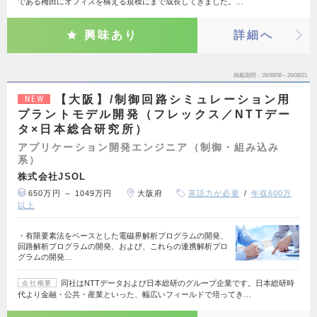
である梅田にオフィスを構える規模にまで成長してきました。…
興味あり
詳細へ
掲載期間
26/08/08～26/08/21
【大阪】/制御回路シミュレーション用
NEW
プラントモデル開発（フレックス／NTTデー
タ×日本総合研究所）
アプリケーション開発エンジニア（制御・組み込み
系）
株式会社JSOL
650万円 ～ 1049万円
大阪府
英語力が必要
年収600万
以上
・有限要素法をベースとした電磁界解析プログラムの開発、
回路解析プログラムの開発、および、これらの連携解析プロ
グラムの開発…
同社はNTTデータおよび日本総研のグループ企業です。日本総研時
会社概要
代より金融・公共・産業といった、幅広いフィールドで培ってき…