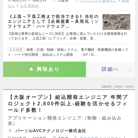
400万円 ～ 599万円
大阪府
マネジメント業務なし
転勤
なし
土日祝休み
《上流～下流工程まで担当できる》当社の
エンジニアとして【企画提案～具現化（ソ
フトウェア・ハードウェア…
【多様な業界の多様なニーズに対応】 お客様に喜んでいただける開発業務を行
っております。 上流工程（ヒアリング、企画・提案、見…
検査・計測・制御・情報システム、電子機器・医療機器の各種ソフ
会社概要
ト・ハード特注開発 ・組込みシステム開発 ・IoT / IC…
興味あり
詳細へ
掲載期間
26/08/04～26/08/17
【大阪オープン】組込開発エンジニア 年間プ
ロジェクト2,800件以上‐経験を活かせるフィ
ールド多数！
アプリケーション開発エンジニア（制御・組み込み
系）
パーソルAVCテクノロジー株式会社