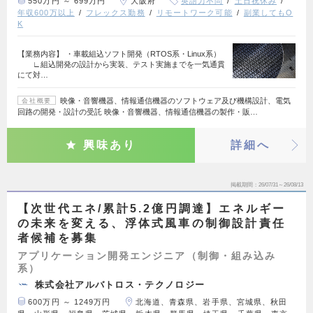
550万円 ～ 699万円
大阪府
英語力不問
土日祝休み
年収600万以上
フレックス勤務
リモートワーク可能
副業してもO
K
【業務内容】 ・車載組込ソフト開発（RTOS系・Linux系）
∟組込開発の設計から実装、テスト実施までを一気通貫
にて対…
映像・音響機器、情報通信機器のソフトウェア及び機構設計、電気
会社概要
回路の開発・設計の受託 映像・音響機器、情報通信機器の製作・販…
興味あり
詳細へ
掲載期間
26/07/31～26/08/13
【次世代エネ/累計5.2億円調達】エネルギー
の未来を変える、浮体式風車の制御設計責任
者候補を募集
アプリケーション開発エンジニア（制御・組み込み
系）
株式会社アルバトロス・テクノロジー
600万円 ～ 1249万円
北海道、青森県、岩手県、宮城県、秋田