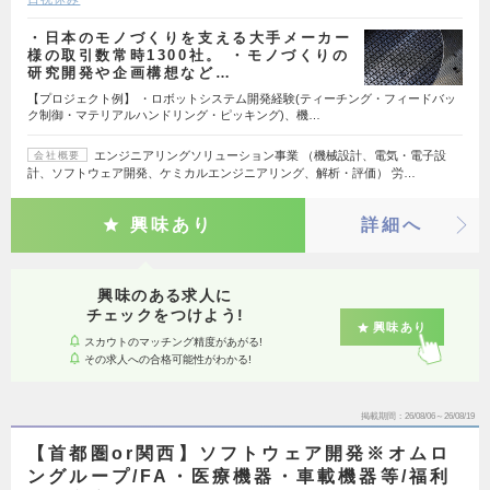
・日本のモノづくりを支える大手メーカー
様の取引数常時1300社。 ・モノづくりの
研究開発や企画構想など…
【プロジェクト例】 ・ロボットシステム開発経験(ティーチング・フィードバッ
ク制御・マテリアルハンドリング・ピッキング)、機…
エンジニアリングソリューション事業 （機械設計、電気・電子設
会社概要
計、ソフトウェア開発、ケミカルエンジニアリング、解析・評価） 労…
興味あり
詳細へ
興味のある求人に
チェックをつけよう!
興味あり
スカウトのマッチング精度があがる!
その求人への合格可能性がわかる!
掲載期間
26/08/06～26/08/19
【首都圏or関西】ソフトウェア開発※オムロ
ングループ/FA・医療機器・車載機器等/福利