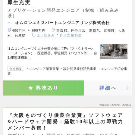
厚生充実
アプリケーション開発エンジニア（制御・組み込み
系）
オムロンエキスパートエンジニアリング株式会社
400万円 ～ 699万円
東京都、神奈川県、滋賀県、京都府、大阪
府、兵庫県
土日祝休み
育児支援制度
オムロングループや大手外部企業にてFA（ファクトリーオ
ートメーション）、医療機器、環境製品（パワコン等）、自
動車関連機器…
・エンジニア派遣事業 ・設計開発業務請負事業 ・エンジニア紹介事
会社概要
業
興味あり
詳細へ
掲載期間
26/08/05～26/08/18
『大阪ものづくり優良企業賞』ソフトウェア
&ハードウェア開発：経験10年以上の即戦力
メンバー募集！