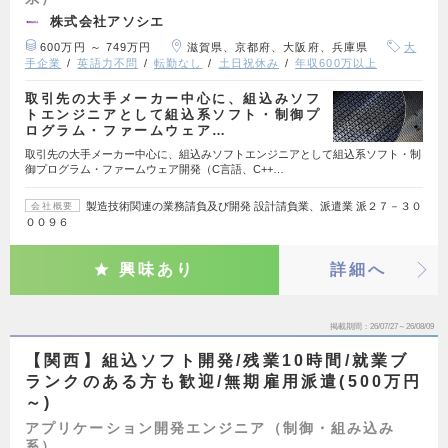
株式会社アソシエ
600万円 ～ 749万円
滋賀県、京都府、大阪府、兵庫県
大
手企業
英語力不問
転勤なし
土日祝休み
年収600万以上
取引先の大手メーカー中心に、組込みソフ
トエンジニアとして組込系ソフト・制御プ
ログラム・ファームウェア…
取引先の大手メーカー中心に、組込みソフトエンジニアとして組込系ソフト・制
御プログラム・ファームウェア開発（C言語、C++…
製造技術関連の業務請負及び開発 設計請負業、派遣業 派２７－３０
会社概要
００９６
興味あり
詳細へ
掲載期間
26/07/27～26/08/09
【関西】組込ソフト開発/残業10時間/就業ブ
ランクのある方も歓迎/無期雇用派遣(500万円
～)
アプリケーション開発エンジニア（制御・組み込み
系）