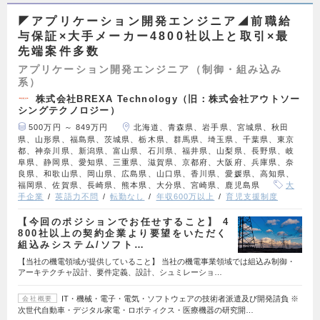
◤アプリケーション開発エンジニア◢前職給
与保証×大手メーカー4800社以上と取引×最
先端案件多数
アプリケーション開発エンジニア（制御・組み込み
系）
株式会社BREXA Technology（旧：株式会社アウトソー
シングテクノロジー）
500万円 ～ 849万円
北海道、青森県、岩手県、宮城県、秋田
県、山形県、福島県、茨城県、栃木県、群馬県、埼玉県、千葉県、東京
都、神奈川県、新潟県、富山県、石川県、福井県、山梨県、長野県、岐
阜県、静岡県、愛知県、三重県、滋賀県、京都府、大阪府、兵庫県、奈
良県、和歌山県、岡山県、広島県、山口県、香川県、愛媛県、高知県、
福岡県、佐賀県、長崎県、熊本県、大分県、宮崎県、鹿児島県
大
手企業
英語力不問
転勤なし
年収600万以上
育児支援制度
【今回のポジションでお任せすること】 4
800社以上の契約企業より要望をいただく
組込みシステム/ソフト…
【当社の機電領域が提供していること】 当社の機電事業領域では組込み制御・
アーキテクチャ設計、要件定義、設計、シュミレーショ…
IT・機械・電子・電気・ソフトウェアの技術者派遣及び開発請負 ※
会社概要
次世代自動車・デジタル家電・ロボティクス・医療機器の研究開…