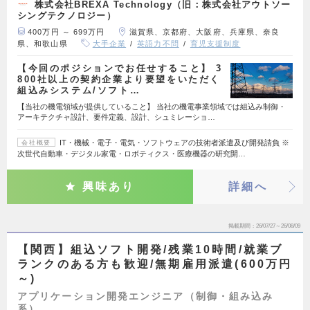
株式会社BREXA Technology（旧：株式会社アウトソー
シングテクノロジー）
400万円 ～ 699万円
滋賀県、京都府、大阪府、兵庫県、奈良
県、和歌山県
大手企業
英語力不問
育児支援制度
【今回のポジションでお任せすること】 3
800社以上の契約企業より要望をいただく
組込みシステム/ソフト…
【当社の機電領域が提供していること】 当社の機電事業領域では組込み制御・
アーキテクチャ設計、要件定義、設計、シュミレーショ…
IT・機械・電子・電気・ソフトウェアの技術者派遣及び開発請負 ※
会社概要
次世代自動車・デジタル家電・ロボティクス・医療機器の研究開…
興味あり
詳細へ
掲載期間
26/07/27～26/08/09
【関西】組込ソフト開発/残業10時間/就業ブ
ランクのある方も歓迎/無期雇用派遣(600万円
～)
アプリケーション開発エンジニア（制御・組み込み
系）