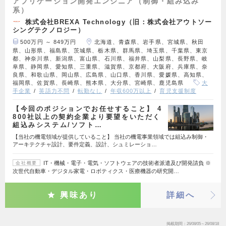
アプリケーション開発エンジニア（制御・組み込み
系）
株式会社BREXA Technology（旧：株式会社アウトソー
シングテクノロジー）
500万円 ～ 849万円
北海道、青森県、岩手県、宮城県、秋田
県、山形県、福島県、茨城県、栃木県、群馬県、埼玉県、千葉県、東京
都、神奈川県、新潟県、富山県、石川県、福井県、山梨県、長野県、岐
阜県、静岡県、愛知県、三重県、滋賀県、京都府、大阪府、兵庫県、奈
良県、和歌山県、岡山県、広島県、山口県、香川県、愛媛県、高知県、
福岡県、佐賀県、長崎県、熊本県、大分県、宮崎県、鹿児島県
大
手企業
英語力不問
転勤なし
年収600万以上
育児支援制度
【今回のポジションでお任せすること】 4
800社以上の契約企業より要望をいただく
組込みシステム/ソフト…
【当社の機電領域が提供していること】 当社の機電事業領域では組込み制御・
アーキテクチャ設計、要件定義、設計、シュミレーショ…
IT・機械・電子・電気・ソフトウェアの技術者派遣及び開発請負 ※
会社概要
次世代自動車・デジタル家電・ロボティクス・医療機器の研究開…
興味あり
詳細へ
掲載期間
26/08/05～26/08/18