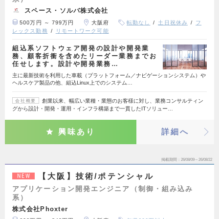
スペース・ソルバ株式会社
500万円 ～ 799万円
大阪府
転勤なし
土日祝休み
フ
レックス勤務
リモートワーク可能
組込系ソフトウェア開発の設計や開発業
務、顧客折衝を含めたリーダー業務までお
任せします。設計や開発業務…
主に最新技術を利用した車載（プラットフォーム／ナビゲーションシステム）や
ヘルスケア製品の他、組込Linux上でのシステム…
創業以来、幅広い業種・業態のお客様に対し、業務コンサルティン
会社概要
グから設計・開発・運用・インフラ構築まで一貫したITソリュー…
興味あり
詳細へ
掲載期間
26/08/09～26/08/22
【大阪】技術/ポテンシャル
NEW
アプリケーション開発エンジニア（制御・組み込み
系）
株式会社Phoxter