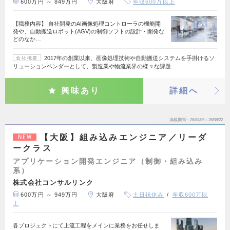
600万円 ～ 849万円
大阪府
年収600万以上
【職務内容】 自社開発のAI画像処理コントローラの機能開
発や、自動搬送ロボット(AGV)の制御ソフトの設計・開発な
どのなか…
2017年の創業以来、画像処理技術や自動搬送システムを手掛けるソ
会社概要
リューションベンダーとして、製造業や物流業界の様々な課題…
興味あり
詳細へ
掲載期間
26/08/09～26/08/22
【大阪】組み込みエンジニア／リーダ
NEW
ークラス
アプリケーション開発エンジニア（制御・組み込み
系）
株式会社コンサルリンク
600万円 ～ 949万円
大阪府
土日祝休み
年収600万以
上
各プロジェクトにて上流工程をメインに業務をお任せしま