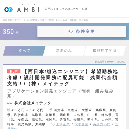
若手ハイキャリアのスカウト転職
大阪府のアプリケーション開発エンジニア（制御・組み込み系）の転職・求人情報
350
条件変更
件
すべて
新着のみ
掲載終了間近
掲載期間
26/08/07～26/08/20
【西日本/組込エンジニア】希望勤務地
NEW
考慮！設計開発業務に配属可能！残業代全額
支給！/（株）メイテック
アプリケーション開発エンジニア（制御・組み込み
系）
株式会社メイテック
400万円 ～ 949万円
滋賀県、京都府、大阪府、兵庫県、奈良
県、和歌山県、鳥取県、島根県、岡山県、広島県、山口県、徳島県、香
川県、愛媛県、高知県、福岡県、佐賀県、長崎県、熊本県、大分県、宮
崎県、鹿児島県、沖縄県
上場企業
大手企業
英語力不問
土
日祝休み