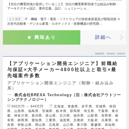
【当社の機電領域が提供していること】 当社の機電事業領域では組込み制御・
アーキテクチャ設計、要件定義、設計、シュミレーショ…
IT・機械・電子・電気・ソフトウェアの技術者派遣及び開発請負 ※
会社概要
次世代自動車・デジタル家電・ロボティクス・医療機器の研究開…
興味あり
詳細へ
掲載期間
26/08/05～26/08/18
【アプリケーション開発エンジニア】前職給
与保証×大手メーカー4800社以上と取引×最
先端案件多数
アプリケーション開発エンジニア（制御・組み込み
系）
株式会社BREXA Technology（旧：株式会社アウトソー
シングテクノロジー）
500万円 ～ 849万円
北海道、青森県、岩手県、宮城県、秋田
県、山形県、福島県、茨城県、栃木県、群馬県、埼玉県、千葉県、東京
都、神奈川県、新潟県、富山県、石川県、福井県、山梨県、長野県、岐
阜県、静岡県、愛知県、三重県、滋賀県、京都府、大阪府、兵庫県、奈
良県、和歌山県、岡山県、広島県、山口県、香川県、愛媛県、高知県、