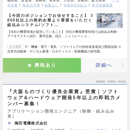
福岡県、佐賀県、長崎県、熊本県、大分県、宮崎県、鹿児島県
大
手企業
英語力不問
転勤なし
年収600万以上
育児支援制度
【今回のポジションでお任せすること】 3
800社以上の契約企業より要望をいただく
組込みシステム/ソフト…
【当社の機電領域が提供していること】 当社の機電事業領域では組込み制御・
アーキテクチャ設計、要件定義、設計、シュミレーショ…
IT・機械・電子・電気・ソフトウェアの技術者派遣及び開発請負 ※
会社概要
次世代自動車・デジタル家電・ロボティクス・医療機器の研究開…
興味あり
詳細へ
掲載期間
26/08/05～26/08/18
『大阪ものづくり優良企業賞』受賞｜ソフト
ウェア&ハードウェア開発5年以上の即戦力メ
ンバー募集！
アプリケーション開発エンジニア（制御・組み込み
系）
梅田電機株式会社