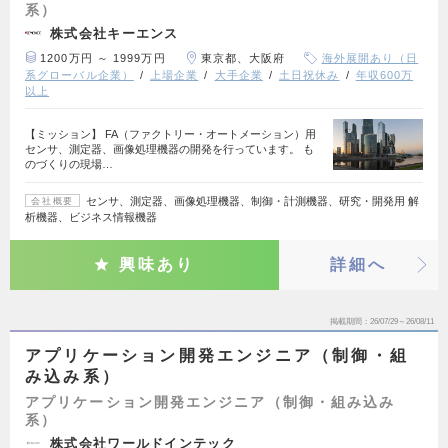
系）
株式会社キーエンス
1200万円 ～ 1999万円
東京都、大阪府
海外展開あり（日
系グローバル企業）
上場企業
大手企業
土日祝休み
年収600万
以上
【ミッション】 FA（ファクトリー・オートメーション）用
センサ、測定器、画像処理機器の開発を行っています。 も
のづくりの現場…
センサ、測定器、画像処理機器、制御・計測機器、研究・開発用 解
会社概要
析機器、ビジネス情報機器
興味あり
詳細へ
掲載期間
26/07/29～26/08/11
アプリケーション開発エンジニア（制御・組
み込み系）
アプリケーション開発エンジニア（制御・組み込み
系）
株式会社ワールドインテック