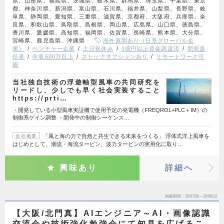
県、山形県、福島県、茨城県、栃木県、群馬県、埼玉県、千葉県、東京
都、神奈川県、新潟県、富山県、石川県、福井県、山梨県、長野県、岐
阜県、静岡県、愛知県、三重県、滋賀県、京都府、大阪府、兵庫県、奈
良県、和歌山県、鳥取県、島根県、岡山県、広島県、山口県、徳島県、
香川県、愛媛県、高知県、福岡県、佐賀県、長崎県、熊本県、大分県、
宮崎県、鹿児島県、沖縄県
海外展開あり（日系グローバル企
業）
ベンチャー企業
土日祝休み
1億円以上資金調達済
開発責
任者
年収600万以上
ストックオプションあり
リモートワーク可
能
当社独自技術の浮遊軸型風車の共同研究を
リードし、少しでも早く社会実装すること
https://prti…
・開発している小型風車実証機で使用予定の発電機（FREQROL+PLC＋IM）の
制御系ゲイン調整 ・開発中の制御シーケンス…
「風と海の力で自然と共生できる未来をつくる」 浮体式洋上風車を
会社概要
はじめとして、潮流・海流タービン、波力タービンの実用化に取り…
興味あり
詳細へ
掲載期間
26/07/30～26/08/12
【大阪/北門真】AIエンジニア～AI・画像認識
交流会や技術強化勉強会にて知見を広げるこ