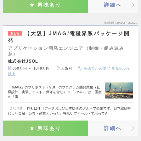
興味あり
詳細へ
掲載期間
26/08/08～26/08/21
【大阪】JMAG/電磁界系パッケージ開
NEW
発
アプリケーション開発エンジニア（制御・組み込み
系）
株式会社JSOL
650万円 ～ 1049万円
大阪府
英語力が必要
年収600万
以上
「JMAG」のプリポスト（GUI）のプログラム開発業務（仕
様設計、実装、テスト、保守を含む） ※「JMAG」は、国産
の『電…
同社はNTTデータおよび日本総研のグループ企業です。日本総研時
会社概要
代より金融・公共・産業といった、幅広いフィールドで培ってき…
興味あり
詳細へ