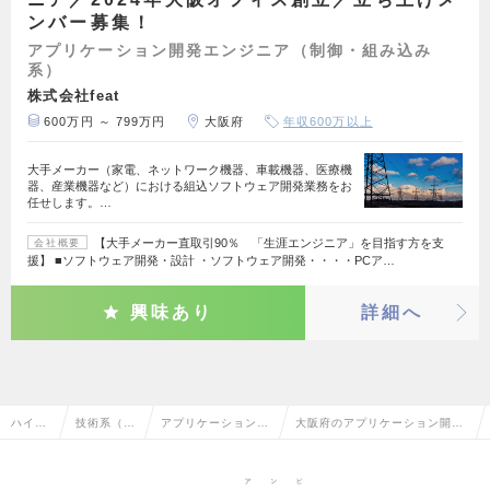
ンバー募集！
アプリケーション開発エンジニア（制御・組み込み
系）
株式会社feat
600万円 ～ 799万円
大阪府
年収600万以上
大手メーカー（家電、ネットワーク機器、車載機器、医療機
器、産業機器など）における組込ソフトウェア開発業務をお
任せします。…
【大手メーカー直取引90％ 「生涯エンジニア」を目指す方を支
会社概要
援】 ■ソフトウェア開発・設計 ・ソフトウェア開発・・・・PCア…
興味あり
詳細へ
ハイク
技術系（電
アプリケーション開
大阪府のアプリケーション開発
ラス求
気・電子・
発エンジニア（制
エンジニア（制御・組み込み