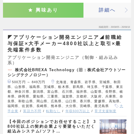
興味あり
詳細へ
掲載期間
26/08/05～26/08/18
◤アプリケーション開発エンジニア◢前職給
与保証×大手メーカー4800社以上と取引×最
先端案件多数
アプリケーション開発エンジニア（制御・組み込み
系）
株式会社BREXA Technology（旧：株式会社アウトソー
シングテクノロジー）
500万円 ～ 849万円
北海道、青森県、岩手県、宮城県、秋田
県、山形県、福島県、茨城県、栃木県、群馬県、埼玉県、千葉県、東京
都、神奈川県、新潟県、富山県、石川県、福井県、山梨県、長野県、岐
阜県、静岡県、愛知県、三重県、滋賀県、京都府、大阪府、兵庫県、奈
良県、和歌山県、岡山県、広島県、山口県、香川県、愛媛県、高知県、
福岡県、佐賀県、長崎県、熊本県、大分県、宮崎県、鹿児島県
大
手企業
英語力不問
転勤なし
年収600万以上
育児支援制度
【今回のポジションでお任せすること】 3
800社以上の契約企業より要望をいただく
組込みシステム/ソフト…