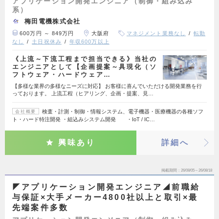
アプリケーション開発エンジニア（制御・組み込み
系）
梅田電機株式会社
600万円 ～ 849万円
大阪府
マネジメント業務なし
転勤
なし
土日祝休み
年収600万以上
《上流～下流工程まで担当できる》当社の
エンジニアとして【企画提案～具現化（ソ
フトウェア・ハードウェア…
【多様な業界の多様なニーズに対応】 お客様に喜んでいただける開発業務を行
っております。 上流工程（ヒアリング、企画・提案、見…
検査・計測・制御・情報システム、電子機器・医療機器の各種ソフ
会社概要
ト・ハード特注開発 ・組込みシステム開発 ・IoT / IC…
興味あり
詳細へ
掲載期間
26/08/05～26/08/18
◤アプリケーション開発エンジニア◢前職給
与保証×大手メーカー4800社以上と取引×最
先端案件多数