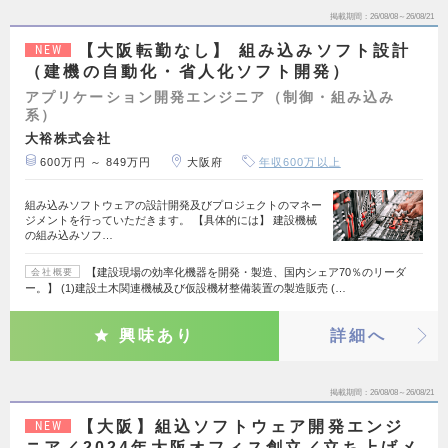
掲載期間
26/08/08～26/08/21
【大阪転勤なし】 組み込みソフト設計
NEW
（建機の自動化・省人化ソフト開発）
アプリケーション開発エンジニア（制御・組み込み
系）
大裕株式会社
600万円 ～ 849万円
大阪府
年収600万以上
組み込みソフトウェアの設計開発及びプロジェクトのマネー
ジメントを行っていただきます。 【具体的には】 建設機械
の組み込みソフ…
【建設現場の効率化機器を開発・製造、国内シェア70％のリーダ
会社概要
ー。】 (1)建設土木関連機械及び仮設機材整備装置の製造販売 (…
興味あり
詳細へ
掲載期間
26/08/08～26/08/21
【大阪】組込ソフトウェア開発エンジ
NEW
ニア／2024年大阪オフィス創立／立ち上げメ