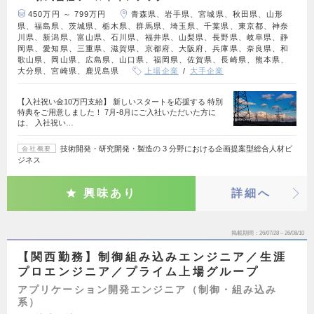
450万円 ～ 799万円
青森県、岩手県、宮城県、秋田県、山形
県、福島県、茨城県、栃木県、群馬県、埼玉県、千葉県、東京都、神奈
川県、新潟県、富山県、石川県、福井県、山梨県、長野県、岐阜県、静
岡県、愛知県、三重県、滋賀県、京都府、大阪府、兵庫県、奈良県、和
歌山県、岡山県、広島県、山口県、福岡県、佐賀県、長崎県、熊本県、
大分県、宮崎県、鹿児島県
上場企業
大手企業
【入社祝い金10万円支給】 新しいスタートを応援する 特別
特典をご用意しました！ 7月-8月にご入社いただいた方に
は、 入社祝い…
技術開発・研究開発・製造の 3 分野における企画提案型総合人材ビ
会社概要
ジネス
興味あり
詳細へ
掲載期間
26/07/28～26/08/10
【関西勤務】制御組み込みエンジニア／生涯
プロエンジニア／プライム上場グループ
アプリケーション開発エンジニア（制御・組み込み
系）