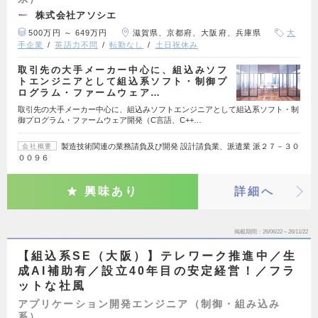
株式会社アソシエ
500万円 ～ 649万円
滋賀県、京都府、大阪府、兵庫県
大
手企業
英語力不問
転勤なし
土日祝休み
取引先の大手メーカー中心に、組込みソフ
トエンジニアとして組込系ソフト・制御プ
ログラム・ファームウェア…
取引先の大手メーカー中心に、組込みソフトエンジニアとして組込系ソフト・制
御プログラム・ファームウェア開発（C言語、C++…
製造技術関連の業務請負及び開発 設計請負業、派遣業 派２７－３０
会社概要
００９６
興味あり
詳細へ
掲載期間
26/06/22～26/11/22
【組込系SE（大阪）】テレワーク推進中／生
成AI補助有／設立40年目の安定経営！／フラ
ットな社風
アプリケーション開発エンジニア（制御・組み込み
系）