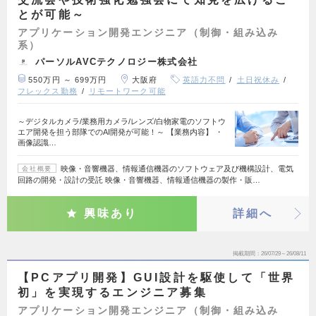
とが可能～
アプリケーション開発エンジニア（制御・組み込み
系）
パーソルAVCテクノロジー株式会社
550万円 ～ 699万円
大阪府
英語力不問
土日祝休み
フレックス勤務
リモートワーク可能
～デジタルカメラ/業務用カメラ/レンズ/白物家電のソフトウ
エア開発を担う部隊でのAI開発が可能！～ 【業務内容】 ・
画像認識…
映像・音響機器、情報通信機器のソフトウェア及び機構設計、電気
会社概要
回路の開発・設計の受託 映像・音響機器、情報通信機器の製作・販…
興味あり
詳細へ
掲載期間
26/07/29～26/08/11
【PCアプリ開発】GUI設計を駆使して「世界
初」を実現するエンジニア募集
アプリケーション開発エンジニア（制御・組み込み