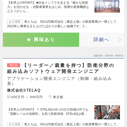
【本求人のPOINT】 ■社会インフラを支える『確かな技術
力』を活かせる －自動車業界をはじめ、医療や産業機器な
ど人々のくら…
私たちは、SOLIZE株式会社（東証上場）の新規事業の一環として、
会社概要
2022年に事業を立ち上げたばかりの新しい組織です。2…
興味あり
詳細へ
掲載期間
26/08/06～26/08/19
【リーダー／裁量を持つ】防衛分野の
NEW
組み込みソフトウェア開発エンジニア
アプリケーション開発エンジニア（制御・組み込み
系）
株式会社STELAQ
600万円 ～ 949万円
東京都
【本求人のPOINT】 ？ STELAQの6つの注力領域の中でも、
「国家レベルの信頼性」を担う防衛領域 STELAQは複…
私たちは、SOLIZE株式会社（東証上場）の新規事業の一環として、
会社概要