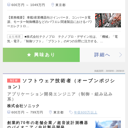
600万円 ～ 1049万円
東京都
【業務概要】 車載/産業機器向けインバータ、コンバータ電
源、モーター制御機器などのパワエレ関連製品におけるパワ
ーエレクトロ…
■株式会社テクノプロ テクノプロ・デザイン社は、「機械」「電
会社概要
気・電子」「制御ソフト」「プラント」の4つの分野に注力する、…
興味あり
詳細へ
掲載期間
26/08/06～26/08/19
ソフトウェア技術者（オープンポジシ
NEW
ョン）
アプリケーション開発エンジニア（制御・組み込み
系）
株式会社ソニック
600万円 ～ 799万円
東京都
年収600万以上
創業約70年の老舗企業／超音波計測機器
のパイオニア／自社製品開発