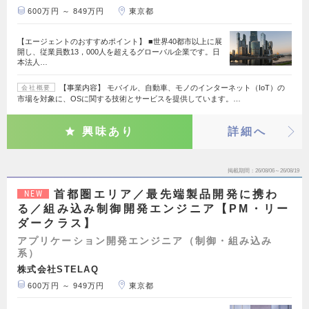
600万円 ～ 849万円
東京都
【エージェントのおすすめポイント】 ■世界40都市以上に展
開し、従業員数13，000人を超えるグローバル企業です。日
本法人…
【事業内容】 モバイル、自動車、モノのインターネット（IoT）の
会社概要
市場を対象に、OSに関する技術とサービスを提供しています。…
興味あり
詳細へ
掲載期間
26/08/06～26/08/19
首都圏エリア／最先端製品開発に携わ
NEW
る／組み込み制御開発エンジニア【PM・リー
ダークラス】
アプリケーション開発エンジニア（制御・組み込み
系）
株式会社STELAQ
600万円 ～ 949万円
東京都