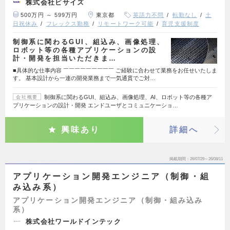
株式会社ビサイズ
500万円 ～ 599万円
東京都
英語力不問
転勤なし
土
日祝休み
フレックス勤務
リモートワーク可能
育児支援制度
制御系に関わるGUI、組込み、画像処理、
ロボット等の各種アプリケーションの設
計・開発を担当いただきま…
■具体的な仕事内容 ￣￣￣￣￣￣￣￣￣ ご経験に合わせて業務をお任せいたしま
す。 基本設計から一連の開発業務まで一気通貫でご対…
制御系に関わるGUI、組込み、画像処理、AI、ロボット等の各種ア
会社概要
プリケーションの設計・開発 エンドユーザとコミュニケーショ…
興味あり
詳細へ
掲載期間
26/07/29～26/08/11
アプリケーション開発エンジニア（制御・組
み込み系）
アプリケーション開発エンジニア（制御・組み込み
系）
株式会社ワールドインテック