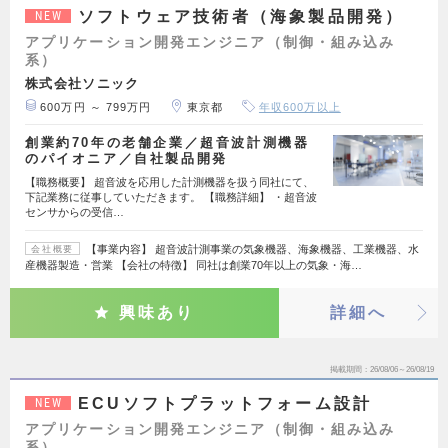
ソフトウェア技術者（海象製品開発）
NEW
アプリケーション開発エンジニア（制御・組み込み
系）
株式会社ソニック
600万円 ～ 799万円
東京都
年収600万以上
創業約70年の老舗企業／超音波計測機器
のパイオニア／自社製品開発
【職務概要】 超音波を応用した計測機器を扱う同社にて、
下記業務に従事していただきます。 【職務詳細】 ・超音波
センサからの受信…
【事業内容】 超音波計測事業の気象機器、海象機器、工業機器、水
会社概要
産機器製造・営業 【会社の特徴】 同社は創業70年以上の気象・海…
興味あり
詳細へ
掲載期間
26/08/06～26/08/19
ECUソフトプラットフォーム設計
NEW
アプリケーション開発エンジニア（制御・組み込み
系）