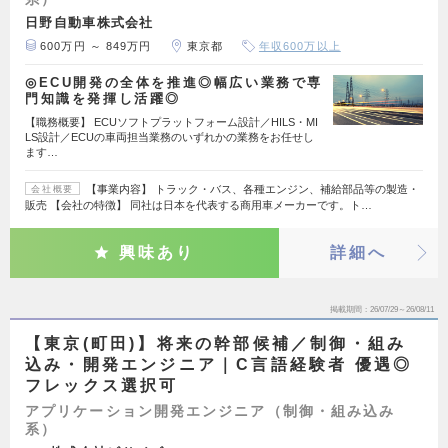
日野自動車株式会社
600万円 ～ 849万円
東京都
年収600万以上
◎ECU開発の全体を推進◎幅広い業務で専
門知識を発揮し活躍◎
【職務概要】 ECUソフトプラットフォーム設計／HILS・MI
LS設計／ECUの車両担当業務のいずれかの業務をお任せし
ます…
【事業内容】 トラック・バス、各種エンジン、補給部品等の製造・
会社概要
販売 【会社の特徴】 同社は日本を代表する商用車メーカーです。ト…
興味あり
詳細へ
掲載期間
26/07/29～26/08/11
【東京(町田)】将来の幹部候補／制御・組み
込み・開発エンジニア｜C言語経験者 優遇◎
フレックス選択可
アプリケーション開発エンジニア（制御・組み込み
系）