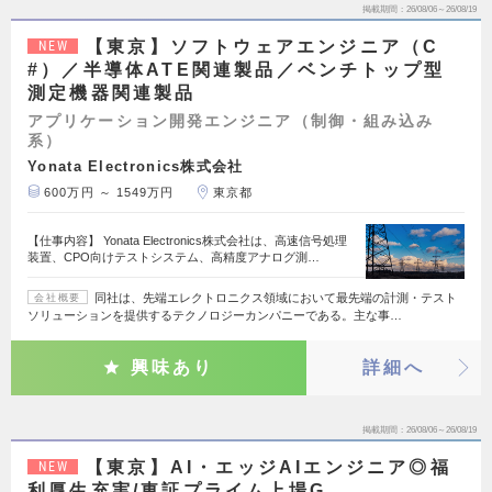
掲載期間
26/08/06～26/08/19
【東京】ソフトウェアエンジニア（C
NEW
#）／半導体ATE関連製品／ベンチトップ型
測定機器関連製品
アプリケーション開発エンジニア（制御・組み込み
系）
Yonata Electronics株式会社
600万円 ～ 1549万円
東京都
【仕事内容】 Yonata Electronics株式会社は、高速信号処理
装置、CPO向けテストシステム、高精度アナログ測…
同社は、先端エレクトロニクス領域において最先端の計測・テスト
会社概要
ソリューションを提供するテクノロジーカンパニーである。主な事…
興味あり
詳細へ
掲載期間
26/08/06～26/08/19
【東京】AI・エッジAIエンジニア◎福
NEW
利厚生充実/東証プライム上場G