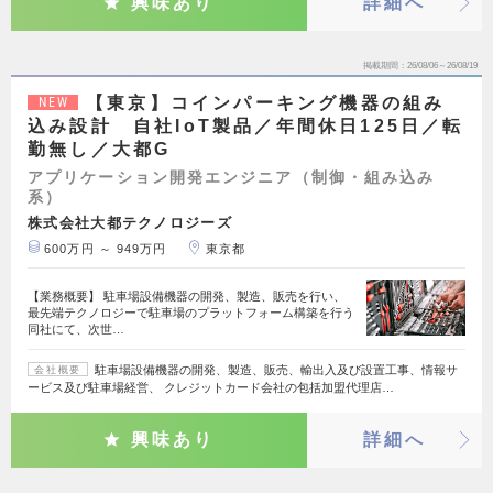
興味あり
詳細へ
掲載期間
26/08/06～26/08/19
【東京】コインパーキング機器の組み
NEW
込み設計 自社IoT製品／年間休日125日／転
勤無し／大都G
アプリケーション開発エンジニア（制御・組み込み
系）
株式会社大都テクノロジーズ
600万円 ～ 949万円
東京都
【業務概要】 駐車場設備機器の開発、製造、販売を行い、
最先端テクノロジーで駐車場のプラットフォーム構築を行う
同社にて、次世…
駐車場設備機器の開発、製造、販売、輸出入及び設置工事、情報サ
会社概要
ービス及び駐車場経営、 クレジットカード会社の包括加盟代理店…
興味あり
詳細へ