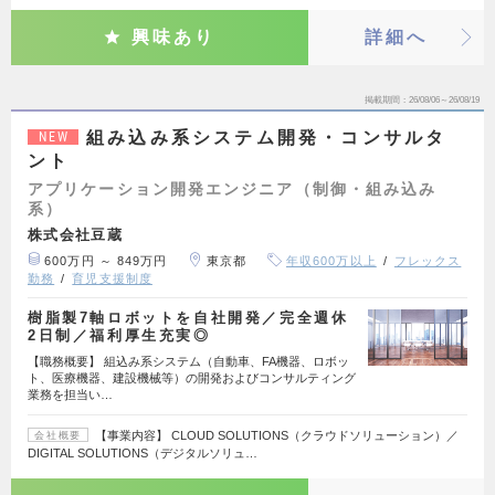
興味あり
詳細へ
掲載期間
26/08/06～26/08/19
組み込み系システム開発・コンサルタ
NEW
ント
アプリケーション開発エンジニア（制御・組み込み
系）
株式会社豆蔵
600万円 ～ 849万円
東京都
年収600万以上
フレックス
勤務
育児支援制度
樹脂製7軸ロボットを自社開発／完全週休
2日制／福利厚生充実◎
【職務概要】 組込み系システム（自動車、FA機器、ロボッ
ト、医療機器、建設機械等）の開発およびコンサルティング
業務を担当い…
【事業内容】 CLOUD SOLUTIONS（クラウドソリューション）／
会社概要
DIGITAL SOLUTIONS（デジタルソリュ…