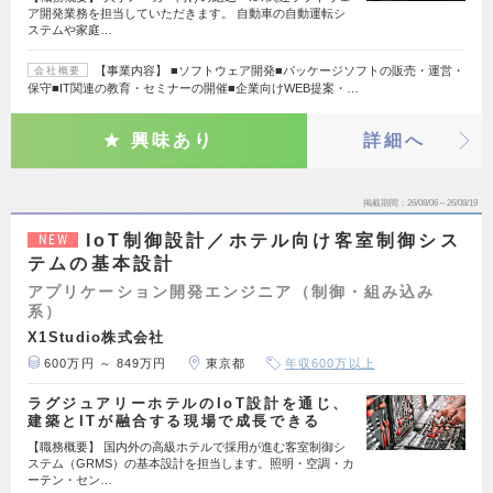
ア開発業務を担当していただきます。 自動車の自動運転シ
ステムや家庭…
【事業内容】 ■ソフトウェア開発■パッケージソフトの販売・運営・
会社概要
保守■IT関連の教育・セミナーの開催■企業向けWEB提案・…
興味あり
詳細へ
掲載期間
26/08/06～26/08/19
IoT制御設計／ホテル向け客室制御シス
NEW
テムの基本設計
アプリケーション開発エンジニア（制御・組み込み
系）
X1Studio株式会社
600万円 ～ 849万円
東京都
年収600万以上
ラグジュアリーホテルのIoT設計を通じ、
建築とITが融合する現場で成長できる
【職務概要】 国内外の高級ホテルで採用が進む客室制御シ
ステム（GRMS）の基本設計を担当します。照明・空調・カ
ーテン・セン…