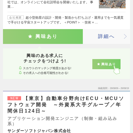
社では、オンラインにて会社説明会を開催いたします。 事
業…
超小型衛星の設計・開発・製造から打ち上げ・運用までを一気通貫
会社概要
で手がける宇宙スタートアップです。 ＜POINT＞ ・技術 × …
興味あり
詳細へ
興味のある求人に
チェックをつけよう!
興味あり
スカウトのマッチング精度があがる!
その求人への合格可能性がわかる!
掲載期間
26/08/06～26/08/19
【東京】自動車分野向けECU・MCUソ
NEW
フトウェア開発 ～外資系大手グループ／年
間休日124日～
アプリケーション開発エンジニア（制御・組み込み
系）
サンダーソフトジャパン株式会社