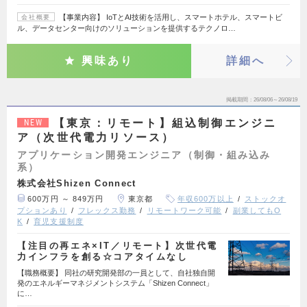
【事業内容】 IoTとAI技術を活用し、スマートホテル、スマートビ
会社概要
ル、データセンター向けのソリューションを提供するテクノロ…
興味あり
詳細へ
掲載期間
26/08/06～26/08/19
【東京：リモート】組込制御エンジニ
NEW
ア（次世代電力リソース）
アプリケーション開発エンジニア（制御・組み込み
系）
株式会社Shizen Connect
600万円 ～ 849万円
東京都
年収600万以上
ストックオ
プションあり
フレックス勤務
リモートワーク可能
副業してもO
K
育児支援制度
【注目の再エネ×IT／リモート】次世代電
力インフラを創る☆コアタイムなし
【職務概要】 同社の研究開発部の一員として、自社独自開
発のエネルギーマネジメントシステム「Shizen Connect」
に…