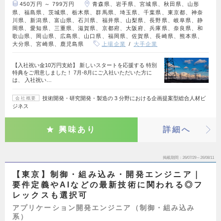
450万円 ～ 799万円
青森県、岩手県、宮城県、秋田県、山形
県、福島県、茨城県、栃木県、群馬県、埼玉県、千葉県、東京都、神奈
川県、新潟県、富山県、石川県、福井県、山梨県、長野県、岐阜県、静
岡県、愛知県、三重県、滋賀県、京都府、大阪府、兵庫県、奈良県、和
歌山県、岡山県、広島県、山口県、福岡県、佐賀県、長崎県、熊本県、
大分県、宮崎県、鹿児島県
上場企業
大手企業
【入社祝い金10万円支給】 新しいスタートを応援する 特別
特典をご用意しました！ 7月-8月にご入社いただいた方に
は、 入社祝い…
技術開発・研究開発・製造の 3 分野における企画提案型総合人材ビ
会社概要
ジネス
興味あり
詳細へ
掲載期間
26/07/29～26/08/11
【東京】制御・組み込み・開発エンジニア｜
要件定義やAIなどの最新技術に関われる◎フ
レックスも選択可
アプリケーション開発エンジニア（制御・組み込み
系）