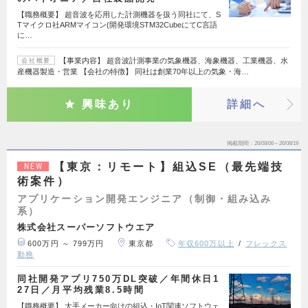
【職務概要】 超音波を応用した計測機器を扱う同社にて、S
Tマイクロ社ARMマイコン(開発環境STM32CubeにてC言語
に…
【事業内容】 超音波計測事業の気象機器、海象機器、工業機器、水
会社概要
産機器製造・営業 【会社の特徴】 同社は創業70年以上の気象・海…
興味あり
詳細へ
掲載期間
26/08/06～26/08/19
【東京：リモート】組込SE（最先端技
NEW
術案件）
アプリケーション開発エンジニア（制御・組み込み
系）
株式会社スーパーソフトウエア
600万円 ～ 799万円
東京都
年収600万以上
フレックス
勤務
同社開発アプリ750万DL突破／年間休日1
27日／月平均残業8.5時間
【職務概要】 大手メーカー向けの組込・IoT関連ソフトウェ