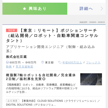
興味あり
詳細へ
掲載期間
26/08/06～26/08/19
【東京：リモート】ポジションサーチ
NEW
（組込開発／ロボット・自動車関連コンサル
タント）
アプリケーション開発エンジニア（制御・組み込み
系）
株式会社豆蔵
600万円 ～ 849万円
東京都
年収600万以上
フレックス
勤務
育児支援制度
樹脂製7軸ロボットを自社開発／完全週休
2日制／福利厚生充実◎
【職務概要】 ロボット、自動車、医療機器、産業機械など
の先端領域における、組込みソフトウェア開発や技術コンサ
ルティングを担…
【事業内容】 CLOUD SOLUTIONS（クラウドソリューション）／
会社概要
DIGITAL SOLUTIONS（デジタルソリュ…