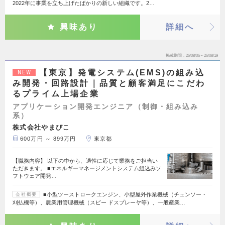
2022年に事業を立ち上げたばかりの新しい組織です。2…
興味あり
詳細へ
掲載期間
26/08/06～26/08/19
【東京】発電システム(EMS)の組み込
NEW
み開発・回路設計｜品質と顧客満足にこだわ
るプライム上場企業
アプリケーション開発エンジニア（制御・組み込み
系）
株式会社やまびこ
600万円 ～ 899万円
東京都
【職務内容】 以下の中から、適性に応じて業務をご担当い
ただきます。 ■エネルギーマネージメントシステム組込みソ
フトウェア開発…
■小型ツーストロークエンジン、小型屋外作業機械（チェンソー・
会社概要
刈払機等）、農業用管理機械（スピー ドスプレーヤ等）、一般産業…