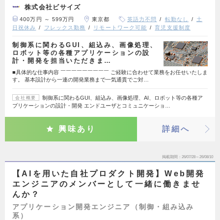
株式会社ビサイズ
400万円 ～ 599万円
東京都
英語力不問
転勤なし
土
日祝休み
フレックス勤務
リモートワーク可能
育児支援制度
制御系に関わるGUI、組込み、画像処理、
ロボット等の各種アプリケーションの設
計・開発を担当いただきま…
■具体的な仕事内容 ￣￣￣￣￣￣￣￣￣ ご経験に合わせて業務をお任せいたしま
す。 基本設計から一連の開発業務まで一気通貫でご対…
制御系に関わるGUI、組込み、画像処理、AI、ロボット等の各種ア
会社概要
プリケーションの設計・開発 エンドユーザとコミュニケーショ…
興味あり
詳細へ
掲載期間
26/07/28～26/08/10
【AIを用いた自社プロダクト開発】Web開発
エンジニアのメンバーとして一緒に働きませ
んか？
アプリケーション開発エンジニア（制御・組み込み
系）