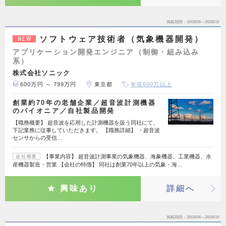
掲載期間
26/08/06～26/08/19
ソフトウェア技術者（気象機器開発）
NEW
アプリケーション開発エンジニア（制御・組み込み
系）
株式会社ソニック
600万円 ～ 799万円
東京都
年収600万以上
創業約70年の老舗企業／超音波計測機器
のパイオニア／自社製品開発
【職務概要】 超音波を応用した計測機器を扱う同社にて、
下記業務に従事していただきます。 【職務詳細】 ・超音波
センサからの受信…
【事業内容】 超音波計測事業の気象機器、海象機器、工業機器、水
会社概要
産機器製造・営業 【会社の特徴】 同社は創業70年以上の気象・海…
興味あり
詳細へ
掲載期間
26/08/06～26/08/19