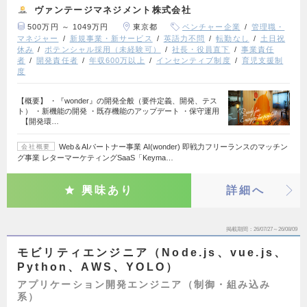
ヴァンテージマネジメント株式会社
500万円 ～ 1049万円
東京都
ベンチャー企業
管理職・
マネジャー
新規事業・新サービス
英語力不問
転勤なし
土日祝
休み
ポテンシャル採用（未経験可）
社長・役員直下
事業責任
者
開発責任者
年収600万以上
インセンティブ制度
育児支援制
度
【概要】 ・『wonder』の開発全般（要件定義、開発、テス
ト） ・新機能の開発 ・既存機能のアップデート ・保守運用
【開発環…
Web＆AIパートナー事業 AI(wonder) 即戦力フリーランスのマッチン
会社概要
グ事業 レターマーケティングSaaS「Keyma…
興味あり
詳細へ
掲載期間
26/07/27～26/08/09
モビリティエンジニア（Node.js、vue.js、
Python、AWS、YOLO）
アプリケーション開発エンジニア（制御・組み込み
系）