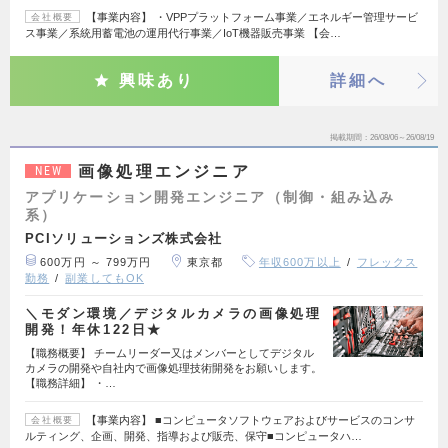
【事業内容】 ・VPPプラットフォーム事業／エネルギー管理サービ
会社概要
ス事業／系統用蓄電池の運用代行事業／IoT機器販売事業 【会…
興味あり
詳細へ
掲載期間
26/08/06～26/08/19
画像処理エンジニア
NEW
アプリケーション開発エンジニア（制御・組み込み
系）
PCIソリューションズ株式会社
600万円 ～ 799万円
東京都
年収600万以上
フレックス
勤務
副業してもOK
＼モダン環境／デジタルカメラの画像処理
開発！年休122日★
【職務概要】 チームリーダー又はメンバーとしてデジタル
カメラの開発や自社内で画像処理技術開発をお願いします。
【職務詳細】 ・…
【事業内容】 ■コンピュータソフトウェアおよびサービスのコンサ
会社概要
ルティング、企画、開発、指導および販売、保守■コンピュータハ…