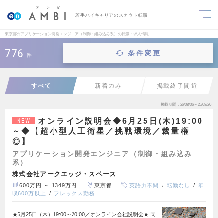
若手ハイキャリアのスカウト転職
東京都のアプリケーション開発エンジニア（制御・組み込み系）の転職・求人情報
776
条件変更
件
すべて
新着のみ
掲載終了間近
掲載期間
26/08/06～26/08/20
オンライン説明会◆6月25日(木)19:00
NEW
～◆【超小型人工衛星／挑戦環境／裁量権
◎】
アプリケーション開発エンジニア（制御・組み込み
系）
株式会社アークエッジ・スペース
600万円 ～ 1349万円
東京都
英語力不問
転勤なし
年
収600万以上
フレックス勤務
★6月25日（木）19:00～20:00／オンライン会社説明会★ 同