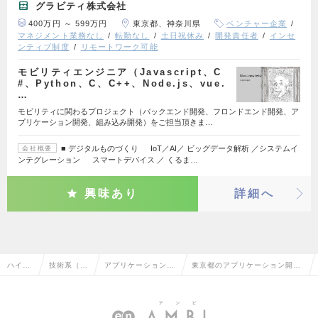
グラビティ株式会社
400万円 ～ 599万円
東京都、神奈川県
ベンチャー企業
マネジメント業務なし
転勤なし
土日祝休み
開発責任者
インセ
ンティブ制度
リモートワーク可能
モビリティエンジニア（Javascript、C
#、Python、C、C++、Node.js、vue.
…
モビリティに関わるプロジェクト（バックエンド開発、フロンドエンド開発、ア
プリケーション開発、組み込み開発）をご担当頂きま…
■ デジタルものづくり IoT／AI／ ビッグデータ解析 ／システムイ
会社概要
ンテグレーション スマートデバイス ／ くるま…
興味あり
詳細へ
ハイク
技術系（電
アプリケーション開
東京都のアプリケーション開発
ラス求
気・電子・
発エンジニア（制
エンジニア（制御・組み込み
人TOP
半導体）
御・組み込み系）
系）の転職・求人情報一覧