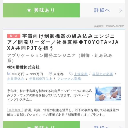
興味あり
詳細へ
掲載期間
26/08/07～26/08/20
宇宙向け制御機器の組み込みエンジニ
NEW
ア／開発リーダー／社長直轄◆TOYOTA×JA
XA共同PJTを担う
アプリケーション開発エンジニア（制御・組み込み
系）
横河電機株式会社
700万円 ～ 999万円
東京都
上場企業
英語力が必要
土日祝休み
年収600万以上
フレックス勤務
宇宙機、特に宇宙機を制御する制御用コンピュータの組み込
みソフトウェアの開発を担っていただきます。 オペレーテ
ィングシステム…
計測、制御、情報の技術を活用し、以下の事業を通じて社会課題の
会社概要
解決に貢献しています。 主力事業である「制御事業」は、プラント…