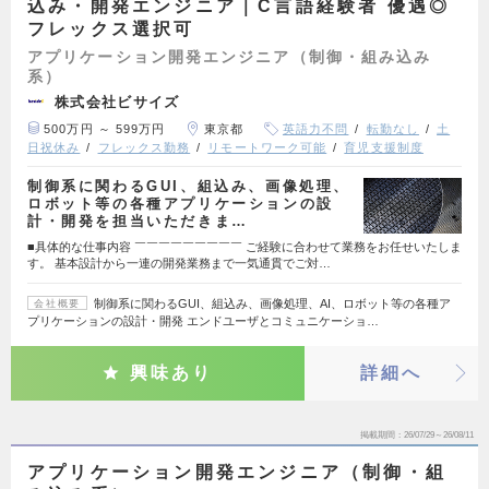
込み・開発エンジニア｜C言語経験者 優遇◎
フレックス選択可
アプリケーション開発エンジニア（制御・組み込み
系）
株式会社ビサイズ
500万円 ～ 599万円
東京都
英語力不問
転勤なし
土
日祝休み
フレックス勤務
リモートワーク可能
育児支援制度
制御系に関わるGUI、組込み、画像処理、
ロボット等の各種アプリケーションの設
計・開発を担当いただきま…
■具体的な仕事内容 ￣￣￣￣￣￣￣￣￣ ご経験に合わせて業務をお任せいたしま
す。 基本設計から一連の開発業務まで一気通貫でご対…
制御系に関わるGUI、組込み、画像処理、AI、ロボット等の各種ア
会社概要
プリケーションの設計・開発 エンドユーザとコミュニケーショ…
興味あり
詳細へ
掲載期間
26/07/29～26/08/11
アプリケーション開発エンジニア（制御・組