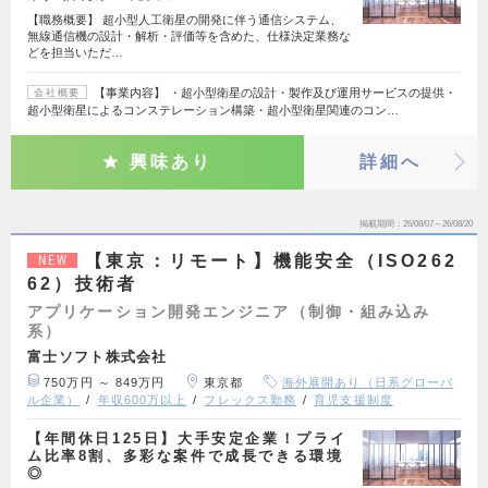
【職務概要】 超小型人工衛星の開発に伴う通信システム、
無線通信機の設計・解析・評価等を含めた、仕様決定業務な
どを担当いただ…
【事業内容】 ・超小型衛星の設計・製作及び運用サービスの提供・
会社概要
超小型衛星によるコンステレーション構築・超小型衛星関連のコン…
興味あり
詳細へ
掲載期間
26/08/07～26/08/20
【東京：リモート】機能安全（ISO262
NEW
62）技術者
アプリケーション開発エンジニア（制御・組み込み
系）
富士ソフト株式会社
750万円 ～ 849万円
東京都
海外展開あり（日系グローバ
ル企業）
年収600万以上
フレックス勤務
育児支援制度
【年間休日125日】大手安定企業！プライ
ム比率8割、多彩な案件で成長できる環境
◎