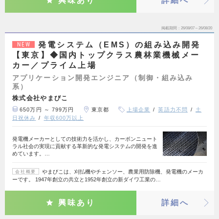
興味あり
詳細へ
掲載期間
26/08/07～26/08/20
発電システム（EMS）の組み込み開発
NEW
【東京】◆国内トップクラス農林業機械メー
カー／プライム上場
アプリケーション開発エンジニア（制御・組み込み
系）
株式会社やまびこ
650万円 ～ 799万円
東京都
上場企業
英語力不問
土
日祝休み
年収600万以上
発電機メーカーとしての技術力を活かし、カーボンニュート
ラル社会の実現に貢献する革新的な発電システムの開発を進
めています。…
やまびこは、刈払機やチェンソー、農業用防除機、発電機のメーカ
会社概要
ーです。 1947年創立の共立と1952年創立の新ダイワ工業の…
興味あり
詳細へ