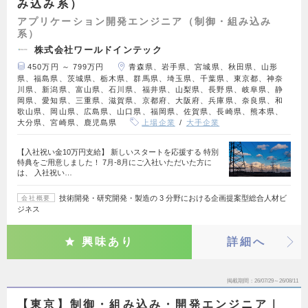
み込み系）
アプリケーション開発エンジニア（制御・組み込み
系）
株式会社ワールドインテック
450万円 ～ 799万円
青森県、岩手県、宮城県、秋田県、山形
県、福島県、茨城県、栃木県、群馬県、埼玉県、千葉県、東京都、神奈
川県、新潟県、富山県、石川県、福井県、山梨県、長野県、岐阜県、静
岡県、愛知県、三重県、滋賀県、京都府、大阪府、兵庫県、奈良県、和
歌山県、岡山県、広島県、山口県、福岡県、佐賀県、長崎県、熊本県、
大分県、宮崎県、鹿児島県
上場企業
大手企業
【入社祝い金10万円支給】 新しいスタートを応援する 特別
特典をご用意しました！ 7月-8月にご入社いただいた方に
は、 入社祝い…
技術開発・研究開発・製造の 3 分野における企画提案型総合人材ビ
会社概要
ジネス
興味あり
詳細へ
掲載期間
26/07/29～26/08/11
【東京】制御・組み込み・開発エンジニア｜