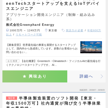
eenTechスタートアップを支えるIoTデバイ
スエンジニア
アプリケーション開発エンジニア（制御・組み込み
系）
株式会社Greenphard Energy
1000万円 ～ 1249万円
東京都
英語力が必要
年収600万
以上
リモートワーク可能
【募集背景】 世界最先端の事業を展開するスタートアップ
として、国内外から急成長しています。多数のお客様からお
問い合わせをい…
【会社概要】 Greentech・Climatetech・フィジカルAIの最先端を行
会社概要
くテクノロジースタートアップです。 AI…
興味あり
詳細へ
掲載期間
26/08/07～26/08/20
半導体製造装置のソフト開発【東京・
NEW
年収1500万可】社内通貨が飛び交う半導体業