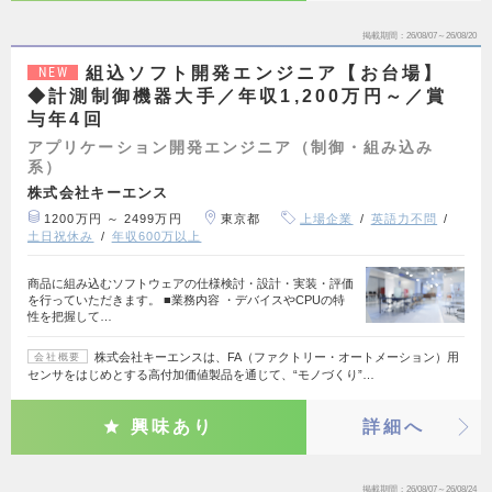
掲載期間
26/08/07～26/08/20
組込ソフト開発エンジニア【お台場】
NEW
◆計測制御機器大手／年収1,200万円～／賞
与年4回
アプリケーション開発エンジニア（制御・組み込み
系）
株式会社キーエンス
1200万円 ～ 2499万円
東京都
上場企業
英語力不問
土日祝休み
年収600万以上
商品に組み込むソフトウェアの仕様検討・設計・実装・評価
を行っていただきます。 ■業務内容 ・デバイスやCPUの特
性を把握して…
株式会社キーエンスは、FA（ファクトリー・オートメーション）用
会社概要
センサをはじめとする高付加価値製品を通じて、“モノづくり”…
興味あり
詳細へ
掲載期間
26/08/07～26/08/24