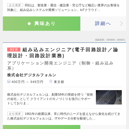
同社は、製造業・通信・建設業・官公庁など幅広い業界のお客様を
会社概要
対象に、組み込みシステムや業務ソリューション、IoTクラウド…
興味あり
詳細へ
掲載期間
26/08/08～26/08/21
組み込みエンジニア(電子回路設計／論
NEW
理設計・回路設計業務)
アプリケーション開発エンジニア（制御・組み込み
系）
株式会社デジタルフォルン
400万円 ～ 649万円
東京都
株式会社デジタルフォルンは、創業58年の実績を持つ「技術
の会社」として クライアントのモノづくりを強力にサポー
トしておりま…
1961年の創業以来、常に時代のニーズを捉えながら進化を続けてき
会社概要
た株式会社デジタルフォルンは、ITやデータ分析を駆使した…