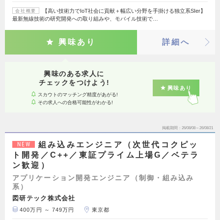
【高い技術力でIoT社会に貢献＋幅広い分野を手掛ける独立系SIer】
会社概要
最新無線技術の研究開発への取り組みや、モバイル技術で…
興味あり
詳細へ
興味のある求人に
チェックをつけよう!
興味あり
スカウトのマッチング精度があがる!
その求人への合格可能性がわかる!
掲載期間
26/08/08～26/08/21
組み込みエンジニア（次世代コクピッ
NEW
ト開発／C++／東証プライム上場G／ベテラ
ン歓迎）
アプリケーション開発エンジニア（制御・組み込み
系）
図研テック株式会社
400万円 ～ 749万円
東京都