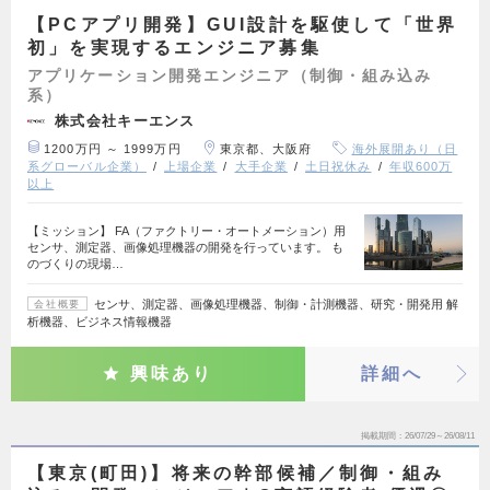
【PCアプリ開発】GUI設計を駆使して「世界
初」を実現するエンジニア募集
アプリケーション開発エンジニア（制御・組み込み
系）
株式会社キーエンス
1200万円 ～ 1999万円
東京都、大阪府
海外展開あり（日
系グローバル企業）
上場企業
大手企業
土日祝休み
年収600万
以上
【ミッション】 FA（ファクトリー・オートメーション）用
センサ、測定器、画像処理機器の開発を行っています。 も
のづくりの現場…
センサ、測定器、画像処理機器、制御・計測機器、研究・開発用 解
会社概要
析機器、ビジネス情報機器
興味あり
詳細へ
掲載期間
26/07/29～26/08/11
【東京(町田)】将来の幹部候補／制御・組み