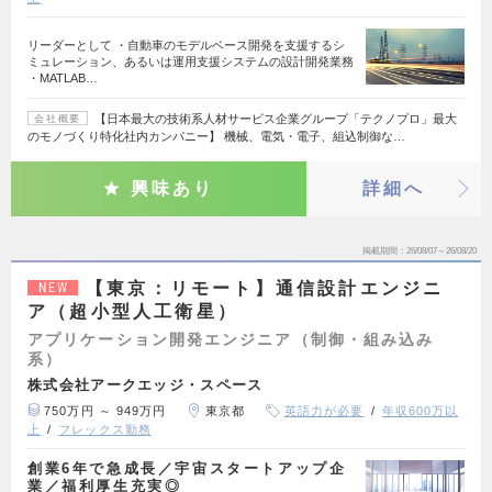
リーダーとして ・自動車のモデルベース開発を支援するシ
ミュレーション、あるいは運用支援システムの設計開発業務
・MATLAB…
【日本最大の技術系人材サービス企業グループ「テクノプロ」最大
会社概要
のモノづくり特化社内カンパニー】 機械、電気・電子、組込制御な…
興味あり
詳細へ
掲載期間
26/08/07～26/08/20
【東京：リモート】通信設計エンジニ
NEW
ア（超小型人工衛星）
アプリケーション開発エンジニア（制御・組み込み
系）
株式会社アークエッジ・スペース
750万円 ～ 949万円
東京都
英語力が必要
年収600万以
上
フレックス勤務
創業6年で急成長／宇宙スタートアップ企
業／福利厚生充実◎