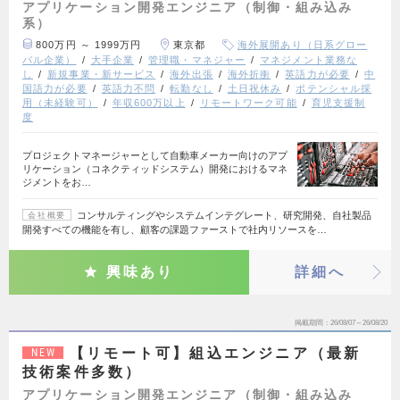
アプリケーション開発エンジニア（制御・組み込み
系）
800万円 ～ 1999万円
東京都
海外展開あり（日系グロー
バル企業）
大手企業
管理職・マネジャー
マネジメント業務な
し
新規事業・新サービス
海外出張
海外折衝
英語力が必要
中
国語力が必要
英語力不問
転勤なし
土日祝休み
ポテンシャル採
用（未経験可）
年収600万以上
リモートワーク可能
育児支援制
度
プロジェクトマネージャーとして自動車メーカー向けのアプ
リケーション（コネクティッドシステム）開発におけるマネ
ジメントをお…
コンサルティングやシステムインテグレート、研究開発、自社製品
会社概要
開発すべての機能を有し、顧客の課題ファーストで社内リソースを…
興味あり
詳細へ
掲載期間
26/08/07～26/08/20
【リモート可】組込エンジニア（最新
NEW
技術案件多数）
アプリケーション開発エンジニア（制御・組み込み