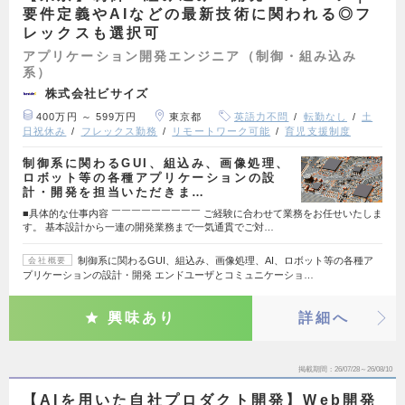
要件定義やAIなどの最新技術に関われる◎フ
レックスも選択可
アプリケーション開発エンジニア（制御・組み込み
系）
株式会社ビサイズ
400万円 ～ 599万円
東京都
英語力不問
転勤なし
土
日祝休み
フレックス勤務
リモートワーク可能
育児支援制度
制御系に関わるGUI、組込み、画像処理、
ロボット等の各種アプリケーションの設
計・開発を担当いただきま…
■具体的な仕事内容 ￣￣￣￣￣￣￣￣￣ ご経験に合わせて業務をお任せいたしま
す。 基本設計から一連の開発業務まで一気通貫でご対…
制御系に関わるGUI、組込み、画像処理、AI、ロボット等の各種ア
会社概要
プリケーションの設計・開発 エンドユーザとコミュニケーショ…
興味あり
詳細へ
掲載期間
26/07/28～26/08/10
【AIを用いた自社プロダクト開発】Web開発