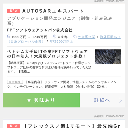
掲載期間
26/08/07～26/08/20
AUTOSARエキスパート
NEW
アプリケーション開発エンジニア（制御・組み込み
系）
FPTソフトウェアジャパン株式会社
1000万円 ～ 1249万円
東京都
外資系企業
海外展開あり
（日系グローバル企業）
年収600万以上
ベトナム大手級IT企業FPTソフトウェア
の日本法人！大規模プロジェクト多数！
【職務概要】 OEMおよびシステムハードウェア仕様からソ
フトウェア仕様の要求分析および要件定義を行っていただき
ます。 【職務…
【事業内容】 ソフトウェア開発、情報システムのコンサルティン
会社概要
グ、インテグレーション、運用保守、人材派遣 【会社の特徴】 DX推…
興味あり
詳細へ
掲載期間
26/08/07～26/08/20
【フレックス／週1リモート】最先端Gr
NEW