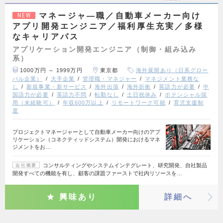
マネージャ―職／自動車メーカー向け
NEW
アプリ開発エンジニア／福利厚生充実／多様
なキャリアパス
アプリケーション開発エンジニア（制御・組み込み
系）
1000万円 ～ 1999万円
東京都
海外展開あり（日系グロー
バル企業）
大手企業
管理職・マネジャー
マネジメント業務な
し
新規事業・新サービス
海外出張
海外折衝
英語力が必要
中
国語力が必要
英語力不問
転勤なし
土日祝休み
ポテンシャル採
用（未経験可）
年収600万以上
リモートワーク可能
育児支援制
度
プロジェクトマネージャーとして自動車メーカー向けのアプ
リケーション（コネクティッドシステム）開発におけるマネ
ジメントをお…
コンサルティングやシステムインテグレート、研究開発、自社製品
会社概要
開発すべての機能を有し、顧客の課題ファーストで社内リソースを…
興味あり
詳細へ