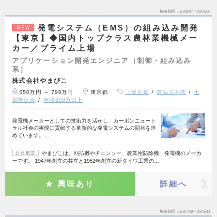
掲載期間
26/08/07～26/08/20
発電システム（EMS）の組み込み開発
NEW
【東京】◆国内トップクラス農林業機械メー
カー／プライム上場
アプリケーション開発エンジニア（制御・組み込み
系）
株式会社やまびこ
650万円 ～ 799万円
東京都
上場企業
英語力不問
土
日祝休み
年収600万以上
発電機メーカーとしての技術力を活かし、カーボンニュート
ラル社会の実現に貢献する革新的な発電システムの開発を進
めています。…
やまびこは、刈払機やチェンソー、農業用防除機、発電機のメーカ
会社概要
ーです。 1947年創立の共立と1952年創立の新ダイワ工業の…
興味あり
詳細へ
掲載期間
26/07/29～26/08/11