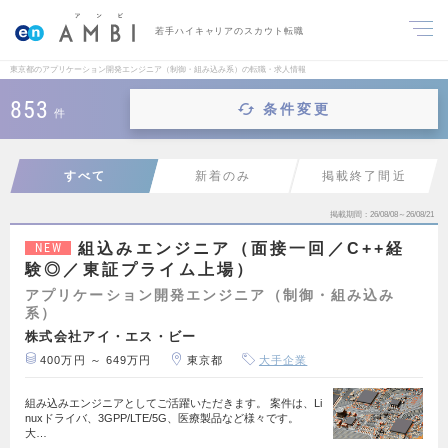
若手ハイキャリアのスカウト転職
東京都のアプリケーション開発エンジニア（制御・組み込み系）の転職・求人情報
853
条件変更
件
すべて
新着のみ
掲載終了間近
掲載期間
26/08/08～26/08/21
組込みエンジニア（面接一回／C++経
NEW
験◎／東証プライム上場）
アプリケーション開発エンジニア（制御・組み込み
系）
株式会社アイ・エス・ビー
400万円 ～ 649万円
東京都
大手企業
組み込みエンジニアとしてご活躍いただきます。 案件は、Li
nuxドライバ、3GPP/LTE/5G、医療製品など様々です。
大…