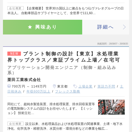
【企業概要】 世界30カ国以上に拠点をもつ仏ヴァレオグループの日
会社概要
本法人。 自動車部品サプライヤーとして、全世界で111,60…
興味あり
詳細へ
掲載期間
26/08/07～26/08/20
プラント制御の設計【東京】水処理業
NEW
界トップクラス／東証プライム上場／在宅可
アプリケーション開発エンジニア（制御・組み込み
系）
栗田工業株式会社
700万円 ～ 1149万円
東京都
上場企業
英語力不問
土
日祝休み
年収600万以上
フレックス勤務
同社にて、超純水製造装置、排水処理装置、排水回収装置等
の電気制御システムの設計をお任せいたします。 【ミッシ
ョン】 技術立社…
設立以来、水処理薬品および水処理装置の関連事業、土壌・地下水
会社概要
浄化、化学洗浄・精密洗浄、水質分析・環境分析などの事業を幅広…