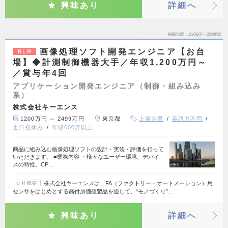
興味あり
詳細へ
掲載期間
26/08/07～26/08/20
画像処理ソフト開発エンジニア【お台
NEW
場】◆計測制御機器大手／年収1,200万円～
／賞与年4回
アプリケーション開発エンジニア（制御・組み込み
系）
株式会社キーエンス
1200万円 ～ 2499万円
東京都
上場企業
英語力不問
土日祝休み
年収600万以上
商品に組み込む画像処理ソフトの設計・実装・評価を行って
いただきます。 ■業務内容 ・様々なユーザー環境、デバイ
スの特性、CP…
株式会社キーエンスは、FA（ファクトリー・オートメーション）用
会社概要
センサをはじめとする高付加価値製品を通じて、“モノづくり”…
興味あり
詳細へ