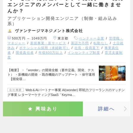
エンジニアのメンバーとして一緒に働きませ
んか？
アプリケーション開発エンジニア（制御・組み込み
系）
ヴァンテージマネジメント株式会社
500万円 ～ 1049万円
東京都
ベンチャー企業
管理職・
マネジャー
新規事業・新サービス
英語力不問
転勤なし
土日祝
休み
ポテンシャル採用（未経験可）
社長・役員直下
事業責任
者
開発責任者
年収600万以上
インセンティブ制度
育児支援制
度
【概要】 ・『wonder』の開発全般（要件定義、開発、テス
ト） ・新機能の開発 ・既存機能のアップデート ・保守運用
【開発環…
Web＆AIパートナー事業 AI(wonder) 即戦力フリーランスのマッチン
会社概要
グ事業 レターマーケティングSaaS「Keyma…
興味あり
詳細へ