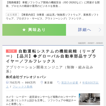
【職務概要】 車載ソフトウェア開発の機能安全（ISO 26262など）に関連する開
発、プロセスの構築や運用のビジネスを推進…
【事業内容】 SI事業（組込系／制御系ソフトウェア、業務系ソフト
会社概要
ウェア、プロダクト・サービス、アウトソーシング）ファシリテ…
興味あり
詳細へ
掲載期間
26/08/07～26/08/20
自動運転システムの機能統轄（リーダ
NEW
ー）【品川】◆グローバル自動車部品サプラ
イヤー／フルフレックス
アプリケーション開発エンジニア（制御・組み込み
系）
株式会社ヴァレオジャパン
750万円 ～ 999万円
東京都
英語力が必要
年収600万以
上
フレックス勤務
カメラ・レーダー・超音波センサーなど複数のセンサーデー
タに基づくシステム設計を主導し、ソフトウェアや検証チー
ムと連携しな…