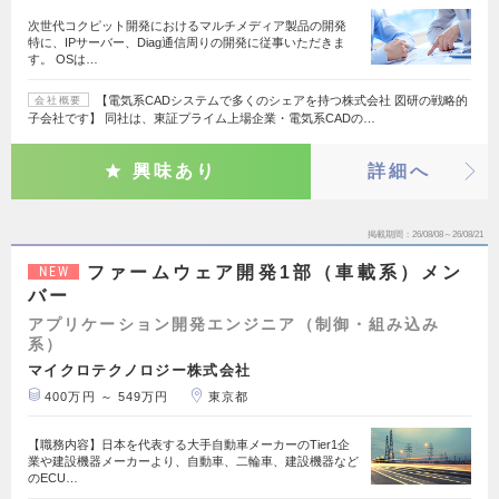
次世代コクピット開発におけるマルチメディア製品の開発
特に、IPサーバー、Diag通信周りの開発に従事いただきま
す。 OSは…
【電気系CADシステムで多くのシェアを持つ株式会社 図研の戦略的
会社概要
子会社です】 同社は、東証プライム上場企業・電気系CADの…
興味あり
詳細へ
掲載期間
26/08/08～26/08/21
ファームウェア開発1部（車載系）メン
NEW
バー
アプリケーション開発エンジニア（制御・組み込み
系）
マイクロテクノロジー株式会社
400万円 ～ 549万円
東京都
【職務内容】日本を代表する大手自動車メーカーのTier1企
業や建設機器メーカーより、自動車、二輪車、建設機器など
のECU…