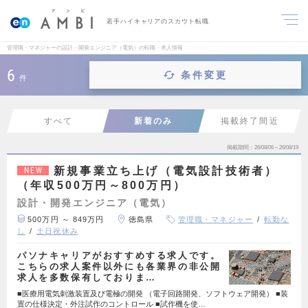
若手ハイキャリアのスカウト転職
管理職・マネジャーの設計・開発エンジニア（電気）の転職・求人情報
6
条件変更
件
すべて
新着のみ
掲載終了間近
掲載期間
26/08/06～26/08/19
新規事業立ち上げ（電気設計技術者）
NEW
（年収500万円～800万円）
設計・開発エンジニア（電気）
500万円 ～ 849万円
徳島県
管理職・マネジャー
転勤な
し
土日祝休み
パソナキャリアがおすすめする求人です。
こちらの求人案件以外にも各業界の非公開
求人を多数保有しておりま…
■医療用電気刺激装置及び電極の開発 （電子回路開発、ソフトウェア開発） ■装
置の仕様決定・外注試作のコントロール ■試作機を使…