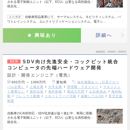
される電子制御ユニット（以下、ECU）は更なる高性能化・
統合化…
自動車部品業界にて、サーマルシステム、モビリティシステム、パ
会社概要
ワトレインシステム、エレクトリフィケーションシステム、電子シ…
興味あり
詳細へ
掲載期間
26/08/05～26/08/18
SDV向け先進安全・コックピット統合
NEW
コンピュータの先端ハードウェア開発
設計・開発エンジニア（電気）
650万円 ～ 1399万円
愛知県
海外展開あり（日系グロー
バル企業）
上場企業
大手企業
管理職・マネジャー
マネジメン
ト業務なし
海外出張
海外折衝
英語力不問
土日祝休み
海外転
勤
フレックス勤務
リモートワーク可能
副業してもOK
育児支援
制度
自動車のCASE対応・SDV化加速が益々進む中、車両に搭載
される電子制御ユニット（以下、ECU）は更なる高性能化・
統合化…