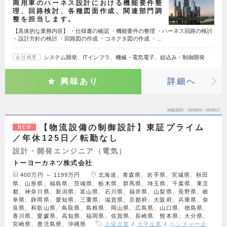
商用車のハーネス設計における機能要件整
理、回路検討、各種図面作成、関連部門調
整を担当します。
【具体的な業務内容】 ・仕様書の確認 ・機能要件の整理 ・ハーネス回路の検討
・設計方針の検討 ・回路図の作成 ・コネクタ図の作成 ・…
システム開発、ITインフラ、機械・電気電子、組込み・制御開発
会社概要
興味あり
詳細へ
掲載期間
26/08/04～26/08/17
【物流設備の制御設計】東証プライム
NEW
／年休125日／転勤なし
設計・開発エンジニア（電気）
トーヨーカネツ株式会社
400万円 ～ 1199万円
北海道、青森県、岩手県、宮城県、秋田
県、山形県、福島県、茨城県、栃木県、群馬県、埼玉県、千葉県、東京
都、神奈川県、新潟県、富山県、石川県、福井県、山梨県、長野県、岐
阜県、静岡県、愛知県、三重県、滋賀県、京都府、大阪府、兵庫県、奈
良県、和歌山県、鳥取県、島根県、岡山県、広島県、山口県、徳島県、
香川県、愛媛県、高知県、福岡県、佐賀県、長崎県、熊本県、大分県、
宮崎県、鹿児島県、沖縄県
上場企業
大手企業
ベンチャー企