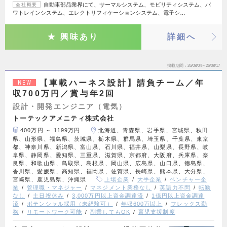
自動車部品業界にて、サーマルシステム、モビリティシステム、パ
会社概要
ワトレインシステム、エレクトリフィケーションシステム、電子シ…
興味あり
詳細へ
掲載期間
26/08/04～26/08/17
【車載ハーネス設計】請負チーム／年
NEW
収700万円／賞与年2回
設計・開発エンジニア（電気）
トーテックアメニティ株式会社
400万円 ～ 1199万円
北海道、青森県、岩手県、宮城県、秋田
県、山形県、福島県、茨城県、栃木県、群馬県、埼玉県、千葉県、東京
都、神奈川県、新潟県、富山県、石川県、福井県、山梨県、長野県、岐
阜県、静岡県、愛知県、三重県、滋賀県、京都府、大阪府、兵庫県、奈
良県、和歌山県、鳥取県、島根県、岡山県、広島県、山口県、徳島県、
香川県、愛媛県、高知県、福岡県、佐賀県、長崎県、熊本県、大分県、
宮崎県、鹿児島県、沖縄県
上場企業
大手企業
ベンチャー企
業
管理職・マネジャー
マネジメント業務なし
英語力不問
転勤
なし
土日祝休み
3,000万円以上資金調達済
1億円以上資金調達
済
ポテンシャル採用（未経験可）
年収600万以上
フレックス勤
務
リモートワーク可能
副業してもOK
育児支援制度