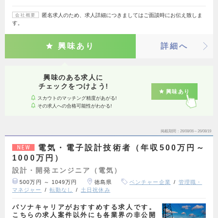
匿名求人のため、求人詳細につきましてはご面談時にお伝え致しま
会社概要
す。
興味あり
詳細へ
興味のある求人に
チェックをつけよう!
興味あり
スカウトのマッチング精度があがる!
その求人への合格可能性がわかる!
掲載期間
26/08/06～26/08/19
電気・電子設計技術者（年収500万円～
NEW
1000万円）
設計・開発エンジニア（電気）
500万円 ～ 1049万円
徳島県
ベンチャー企業
管理職・
マネジャー
転勤なし
土日祝休み
パソナキャリアがおすすめする求人です。
こちらの求人案件以外にも各業界の非公開