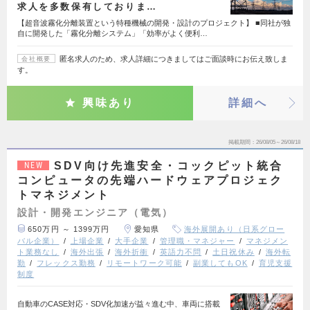
求人を多数保有しておりま…
【超音波霧化分離装置という特種機械の開発・設計のプロジェクト】 ■同社が独
自に開発した「霧化分離システム」「効率がよく便利…
匿名求人のため、求人詳細につきましてはご面談時にお伝え致しま
会社概要
す。
興味あり
詳細へ
掲載期間
26/08/05～26/08/18
SDV向け先進安全・コックピット統合
NEW
コンピュータの先端ハードウェアプロジェク
トマネジメント
設計・開発エンジニア（電気）
650万円 ～ 1399万円
愛知県
海外展開あり（日系グロー
バル企業）
上場企業
大手企業
管理職・マネジャー
マネジメン
ト業務なし
海外出張
海外折衝
英語力不問
土日祝休み
海外転
勤
フレックス勤務
リモートワーク可能
副業してもOK
育児支援
制度
自動車のCASE対応・SDV化加速が益々進む中、車両に搭載