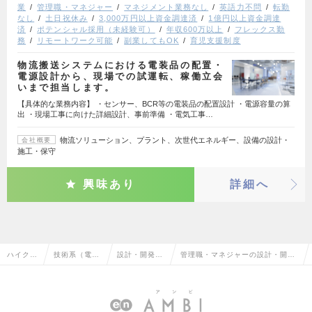
業
管理職・マネジャー
マネジメント業務なし
英語力不問
転勤
なし
土日祝休み
3,000万円以上資金調達済
1億円以上資金調達
済
ポテンシャル採用（未経験可）
年収600万以上
フレックス勤
務
リモートワーク可能
副業してもOK
育児支援制度
物流搬送システムにおける電装品の配置・
電源設計から、現場での試運転、稼働立会
いまで担当します。
【具体的な業務内容】 ・センサー、BCR等の電装品の配置設計 ・電源容量の算
出 ・現場工事に向けた詳細設計、事前準備 ・電気工事…
物流ソリューション、プラント、次世代エネルギー、設備の設計・
会社概要
施工・保守
興味あり
詳細へ
ハイクラ
技術系（電
設計・開発エ
管理職・マネジャーの設計・開発
ス求人T
気・電子・半
ンジニア（電
エンジニア（電気）の転職・求人
OP
導体）
気）
情報一覧