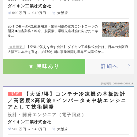
ダイキン工業株式会社
500万円 ～ 949万円
大阪府
26-TICモータ-02.家庭用途・業務用途の電力コントローラの
開発 ■担当業務：昨今、脱炭素、環境先進社会に向けたエネ
ル…
【空気で答えを出す会社】 ダイキン工業株式会社は、日本の大阪府
会社概要
大阪市に本社を置き、約170か国に事業展開し世界五大陸42か…
興味あり
詳細へ
掲載期間
26/08/06～26/08/19
【大阪/堺】コンテナ冷凍機の基板設計
NEW
／高密度×高周波×インバータ★中核エンジニ
アとして技術開発
設計・開発エンジニア（電子回路）
ダイキン工業株式会社
500万円 ～ 949万円
大阪府