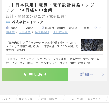
【中日本限定】電気・電子設計開発エンジニ
ア／JPX日経400企業
設計・開発エンジニア（電子回路）
株式会社メイテック
600万円 ～ 799万円
岐阜県、静岡県、愛知県、三重県
上
場企業
大手企業
英語力不問
土日祝休み
【業務内容】 大手有名メーカーや上場企業を中心としたモ
ノづくりの現場における設計（構想設計、マイコン回路、無
線回路、電源回…
エンジニアリングソリューション事業 （機械設計、電気・電子設
会社概要
計、ソフトウェア開発、ケミカルエンジニアリング、解析・評価） 労…
興味あり
詳細へ
ハイクラ
技術系（電
設計・開発エン
メーカーの設計・開発エンジニ
ス求人T
気・電子・半
ジニア（電子回
ア（電子回路）の転職・求人情