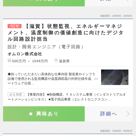
掲載期間
26/08/06～26/08/19
【滋賀】状態監視、エネルギーマネジ
NEW
メント、温度制御の価値創造に向けたデジタ
ル回路設計担当
設計・開発エンジニア（電子回路）
オムロン株式会社
500万円 ～ 1049万円
滋賀県
◆担っていただきたい具体的な仕事内容 製造業やインフラ
設備で使用される監視機器や温度調節器の外部仕様作成、ハ
ードウェア仕様…
【事業内容】 ■制御機器、ＦＡシステム事業（インダストリアルオ
会社概要
ートメーションビジネス） ■電子部品事業（エレクトロニクスコン…
興味あり
詳細へ
掲載期間
26/08/06～26/08/19