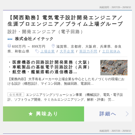
掲載期間
26/07/28～26/08/10
【関西勤務】電気電子設計開発エンジニア／
生涯プロエンジニア／プライム上場グループ
設計・開発エンジニア（電子回路）
株式会社メイテック
600万円 ～ 899万円
滋賀県、京都府、大阪府、兵庫県、奈良
県、和歌山県
上場企業
大手企業
英語力不問
土日祝休み
・医療機器の回路設計開発業務（大阪）
・車載製品の基板電子回路設計（兵庫）
・航空機・艦艇搭載の通信機器…
【業務内容】 大手有名メーカーや上場企業を中心としたモノづくりの現場にお
ける設計（構想設計、マイコン回路、無線回路、電源回…
エンジニアリングソリューション事業 （機械設計、電気・電子設
会社概要
計、ソフトウェア開発、ケミカルエンジニアリング、解析・評価） 労…
興味あり
詳細へ
掲載期間
26/07/28～26/08/10