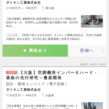
ダイキン工業株式会社
500万円 ～ 949万円
東京都
【担当業務】 ■業務内容 地球温暖化やエネルギー問題が深
刻化する一方、2050年には空調機の電力需要が3倍（対2015
年比）…
【空気で答えを出す会社】 ダイキン工業株式会社は、日本の大阪府
会社概要
大阪市に本社を置き、約170か国に事業展開し世界五大陸42か…
興味あり
詳細へ
掲載期間
26/08/06～26/08/19
【大阪】空調機用インバータハード・
NEW
基板の先行研究～量産開発
設計・開発エンジニア（電子回路）
ダイキン工業株式会社
500万円 ～ 949万円
大阪府
【担当業務】 当社が扱う家庭用からビル用空調機(１kW～2