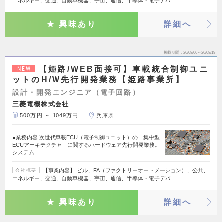
エネルギー、交通、自動車機器、宇宙、通信、半導体・電子デバ…
興味あり
詳細へ
掲載期間
26/08/06～26/08/19
【姫路/WEB面接可】車載統合制御ユニ
NEW
ットのH/W先行開発業務【姫路事業所】
設計・開発エンジニア（電子回路）
三菱電機株式会社
500万円 ～ 1049万円
兵庫県
●業務内容 次世代車載ECU（電子制御ユニット）の「集中型
ECUアーキテクチャ」に関するハードウェア先行開発業務。
システム…
【事業内容】 ビル、FA（ファクトリーオートメーション）、公共、
会社概要
エネルギー、交通、自動車機器、宇宙、通信、半導体・電子デバ…
興味あり
詳細へ