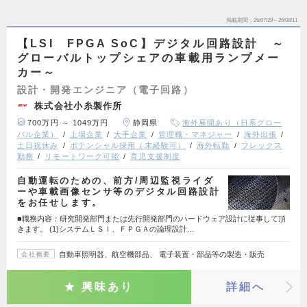
掲載期間
26/07/29～26/08/11
【LSI FPGA SoC】デジタル回路設計 ～
グローバルトップシェアの車載用ランプメー
カー～
設計・開発エンジニア（電子回路）
株式会社小糸製作所
700万円 ～ 1049万円
静岡県
海外展開あり（日系グロー
バル企業）
上場企業
大手企業
管理職・マネジャー
海外出張
土日祝休み
ポテンシャル採用（未経験可）
海外転勤
フレックス
勤務
リモートワーク可能
育児支援制度
自動運転のための、前方/周辺監視ライダ
ーや車載画像センサ等のデジタル回路設計
をお任せします。
■職務内容：研究開発部門または先行開発部門のハードウェア設計に従事して頂
きます。 (1)システムＬＳＩ、ＦＰＧＡの論理設計…
自動車照明器、航空機部品、 電子装置・部品等の製造・販売
会社概要
興味あり
詳細へ