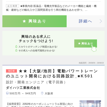
■事業内容:医薬品・電機光学製品などのメーカー機能と繊維・機
会社概要
械・建材などの輸出入や三国間貿易を行う商社機能をあわせ持つ、…
興味あり
詳細へ
興味のある求人に
チェックをつけよう!
興味あり
スカウトのマッチング精度があがる!
その求人への合格可能性がわかる!
掲載期間
26/08/06～26/08/19
★★【大阪/池田】電動パワートレーン
NEW
のユニット開発における回路設計_■K501
設計・開発エンジニア（電子回路）
ダイハツ工業株式会社
500万円 ～ 949万円
大阪府
【採用背景】 2050年のカーボンニュートラル実現に向け