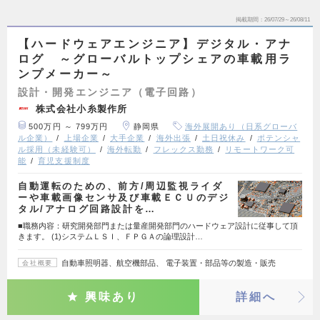
掲載期間
26/07/29～26/08/11
【ハードウェアエンジニア】デジタル・アナ
ログ ～グローバルトップシェアの車載用ラ
ンプメーカー～
設計・開発エンジニア（電子回路）
株式会社小糸製作所
500万円 ～ 799万円
静岡県
海外展開あり（日系グローバ
ル企業）
上場企業
大手企業
海外出張
土日祝休み
ポテンシャ
ル採用（未経験可）
海外転勤
フレックス勤務
リモートワーク可
能
育児支援制度
自動運転のための、前方/周辺監視ライダ
ーや車載画像センサ及び車載ＥＣＵのデジ
タル/アナログ回路設計を…
■職務内容：研究開発部門または量産開発部門のハードウェア設計に従事して頂
きます。 (1)システムＬＳＩ、ＦＰＧＡの論理設計…
自動車照明器、航空機部品、 電子装置・部品等の製造・販売
会社概要
興味あり
詳細へ