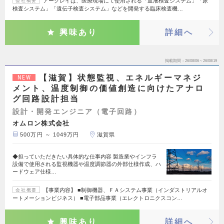
アークレイは、医療現場にて使用される「血液検査システム」「尿
会社概要
検査システム」「遺伝子検査システム」などを開発する臨床検査機…
興味あり
詳細へ
掲載期間
26/08/06～26/08/19
【滋賀】状態監視、エネルギーマネジ
NEW
メント、温度制御の価値創造に向けたアナロ
グ回路設計担当
設計・開発エンジニア（電子回路）
オムロン株式会社
500万円 ～ 1049万円
滋賀県
◆担っていただきたい具体的な仕事内容 製造業やインフラ
設備で使用される監視機器や温度調節器の外部仕様作成、ハ
ードウェア仕様…
【事業内容】 ■制御機器、ＦＡシステム事業（インダストリアルオ
会社概要
ートメーションビジネス） ■電子部品事業（エレクトロニクスコン…
興味あり
詳細へ