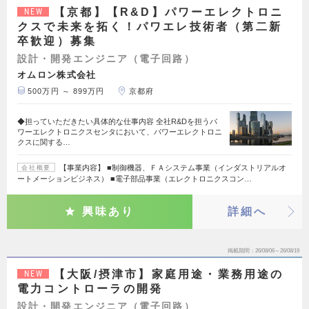
【京都】【R&D】パワーエレクトロニ
NEW
クスで未来を拓く！パワエレ技術者（第二新
卒歓迎）募集
設計・開発エンジニア（電子回路）
オムロン株式会社
500万円 ～ 899万円
京都府
◆担っていただきたい具体的な仕事内容 全社R&Dを担うパ
ワーエレクトロニクスセンタにおいて、パワーエレクトロニ
クスに関する…
【事業内容】 ■制御機器、ＦＡシステム事業（インダストリアルオ
会社概要
ートメーションビジネス） ■電子部品事業（エレクトロニクスコン…
興味あり
詳細へ
掲載期間
26/08/06～26/08/19
【大阪/摂津市】家庭用途・業務用途の
NEW
電力コントローラの開発
設計・開発エンジニア（電子回路）