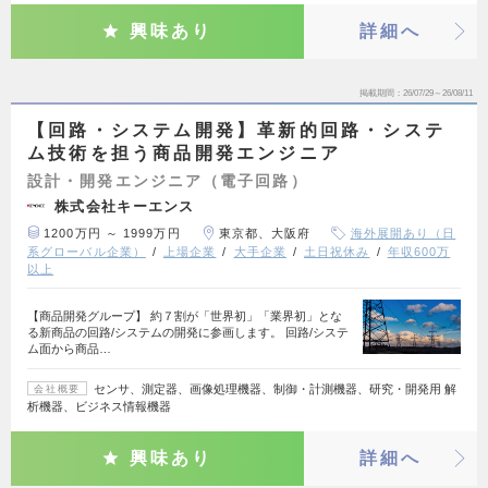
興味あり
詳細へ
掲載期間
26/07/29～26/08/11
【回路・システム開発】革新的回路・システ
ム技術を担う商品開発エンジニア
設計・開発エンジニア（電子回路）
株式会社キーエンス
1200万円 ～ 1999万円
東京都、大阪府
海外展開あり（日
系グローバル企業）
上場企業
大手企業
土日祝休み
年収600万
以上
【商品開発グループ】 約７割が「世界初」「業界初」とな
る新商品の回路/システムの開発に参画します。 回路/システ
ム面から商品…
センサ、測定器、画像処理機器、制御・計測機器、研究・開発用 解
会社概要
析機器、ビジネス情報機器
興味あり
詳細へ