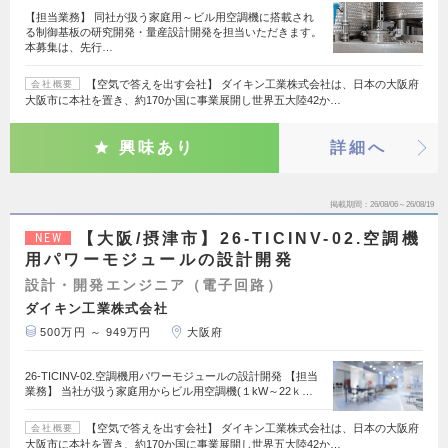
【担当業務】 同社が扱う家庭用～ビル用空調機に搭載され
る制御基板の研究開発・量産設計開発を担当いただきます。
本募集は、先行…
【空気で答えを出す会社】 ダイキン工業株式会社は、日本の大阪府
会社概要
大阪市に本社を置き、約170か国に事業展開し世界五大陸42か…
興味あり
詳細へ
掲載期間
26/08/06～26/08/19
【大阪/摂津市】26-TICINV-02.空調機
NEW
用パワーモジュールの設計開発
設計・開発エンジニア（電子回路）
ダイキン工業株式会社
500万円 ～ 949万円
大阪府
26-TICINV-02.空調機用パワーモジュールの設計開発 【担当
業務】 当社が扱う家庭用からビル用空調機(１kW～22ｋ…
【空気で答えを出す会社】 ダイキン工業株式会社は、日本の大阪府
会社概要
大阪市に本社を置き、約170か国に事業展開し世界五大陸42か…