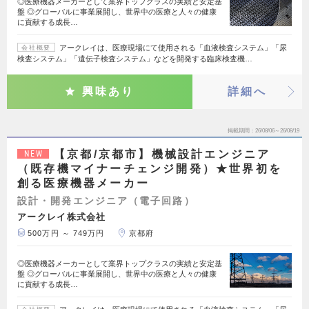
◎医療機器メーカーとして業界トップクラスの実績と安定基
盤 ◎グローバルに事業展開し、世界中の医療と人々の健康
に貢献する成長…
アークレイは、医療現場にて使用される「血液検査システム」「尿
会社概要
検査システム」「遺伝子検査システム」などを開発する臨床検査機…
興味あり
詳細へ
掲載期間
26/08/06～26/08/19
【京都/京都市】機械設計エンジニア
NEW
（既存機マイナーチェンジ開発）★世界初を
創る医療機器メーカー
設計・開発エンジニア（電子回路）
アークレイ株式会社
500万円 ～ 749万円
京都府
◎医療機器メーカーとして業界トップクラスの実績と安定基
盤 ◎グローバルに事業展開し、世界中の医療と人々の健康
に貢献する成長…