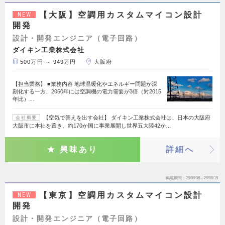
【大阪】空調用カスタムマイコン設計
NEW
開発
設計・開発エンジニア（電子回路）
ダイキン工業株式会社
500万円 ～ 949万円
大阪府
【担当業務】 ■業務内容 地球温暖化やエネルギー問題が深
刻化する一方、2050年には空調機の電力需要が3倍（対2015
年比）…
【空気で答えを出す会社】 ダイキン工業株式会社は、日本の大阪府
会社概要
大阪市に本社を置き、約170か国に事業展開し世界五大陸42か…
興味あり
詳細へ
掲載期間
26/08/06～26/08/19
【東京】空調用カスタムマイコン設計
NEW
開発
設計・開発エンジニア（電子回路）