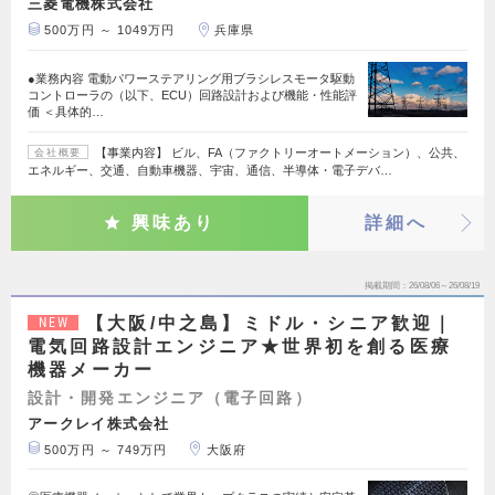
三菱電機株式会社
500万円 ～ 1049万円
兵庫県
●業務内容 電動パワーステアリング用ブラシレスモータ駆動
コントローラの（以下、ECU）回路設計および機能・性能評
価 ＜具体的…
【事業内容】 ビル、FA（ファクトリーオートメーション）、公共、
会社概要
エネルギー、交通、自動車機器、宇宙、通信、半導体・電子デバ…
興味あり
詳細へ
掲載期間
26/08/06～26/08/19
【大阪/中之島】ミドル・シニア歓迎｜
NEW
電気回路設計エンジニア★世界初を創る医療
機器メーカー
設計・開発エンジニア（電子回路）
アークレイ株式会社
500万円 ～ 749万円
大阪府