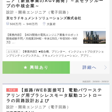
ニア（新規事業のAGV開発）～京セラグルー
プの中核企業～
設計・開発エンジニア（電子回路）
京セラドキュメントソリューションズ株式会社
500万円 ～ 949万円
大阪府
【業務内容】 【AGV開発の電気エンジニア募集※ロボット
開発経験不問／月残業20H程・年休125日／年収500～900
万】…
【事業内容】 ■複合機、プリンター、インクジェットプロダクショ
会社概要
ンプリンティングシステム、ドキュメントソリューション、アプリ…
興味あり
詳細へ
掲載期間
26/08/06～26/08/19
【姫路/WEB面接可】 電動パワーステ
NEW
アリング用ブラシレスモータ駆動コントロー
ラの回路設計および
設計・開発エンジニア（電子回路）