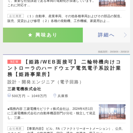
て、重要な社会課題である車両の電動化が加速しています。
これに対応す…
（１）自動車、産業車両、その他各種車両およびその部品の製造、
会社概要
販売、賃貸および修理 （２）各種の発動機、工作機械、家庭用およ…
興味あり
詳細へ
掲載期間
26/08/06～26/08/19
【姫路/WEB面接可】 二輪特機向けコ
NEW
ントローラのハードウェア電気電子系設計業
務【姫路事業所】
設計・開発エンジニア（電子回路）
三菱電機株式会社
500万円 ～ 1049万円
兵庫県
●職務内容 三菱電機モビリティ株式会社は、2024年4月1日
に三菱電機株式会社の自動車機器部門が分社・独立して発足
し、三菱…
【事業内容】 ビル、FA（ファクトリーオートメーション）、公共、
会社概要