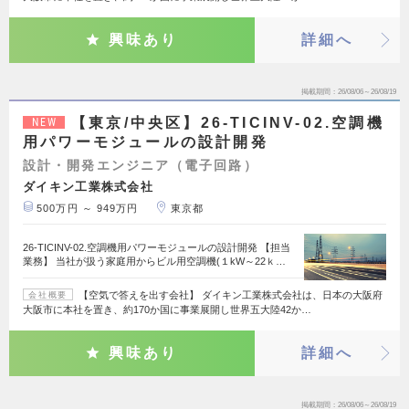
興味あり
詳細へ
掲載期間
26/08/06～26/08/19
【東京/中央区】26-TICINV-02.空調機
NEW
用パワーモジュールの設計開発
設計・開発エンジニア（電子回路）
ダイキン工業株式会社
500万円 ～ 949万円
東京都
26-TICINV-02.空調機用パワーモジュールの設計開発 【担当
業務】 当社が扱う家庭用からビル用空調機(１kW～22ｋ…
【空気で答えを出す会社】 ダイキン工業株式会社は、日本の大阪府
会社概要
大阪市に本社を置き、約170か国に事業展開し世界五大陸42か…
興味あり
詳細へ
掲載期間
26/08/06～26/08/19