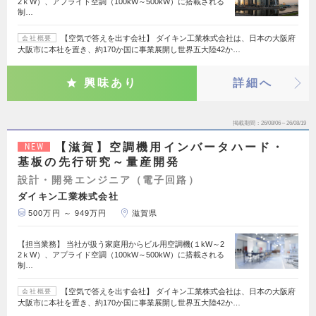
2ｋW）、アプライド空調（100kW～500kW）に搭載される
制…
【空気で答えを出す会社】 ダイキン工業株式会社は、日本の大阪府
会社概要
大阪市に本社を置き、約170か国に事業展開し世界五大陸42か…
興味あり
詳細へ
掲載期間
26/08/06～26/08/19
【滋賀】空調機用インバータハード・
NEW
基板の先行研究～量産開発
設計・開発エンジニア（電子回路）
ダイキン工業株式会社
500万円 ～ 949万円
滋賀県
【担当業務】 当社が扱う家庭用からビル用空調機(１kW～2
2ｋW）、アプライド空調（100kW～500kW）に搭載される
制…
【空気で答えを出す会社】 ダイキン工業株式会社は、日本の大阪府
会社概要
大阪市に本社を置き、約170か国に事業展開し世界五大陸42か…