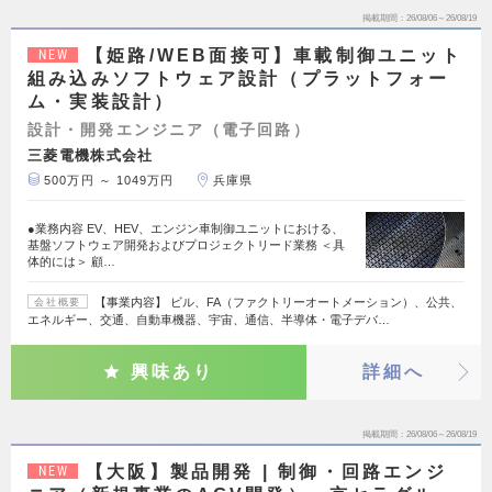
掲載期間
26/08/06～26/08/19
【姫路/WEB面接可】車載制御ユニット
NEW
組み込みソフトウェア設計（プラットフォー
ム・実装設計）
設計・開発エンジニア（電子回路）
三菱電機株式会社
500万円 ～ 1049万円
兵庫県
●業務内容 EV、HEV、エンジン車制御ユニットにおける、
基盤ソフトウェア開発およびプロジェクトリード業務 ＜具
体的には＞ 顧…
【事業内容】 ビル、FA（ファクトリーオートメーション）、公共、
会社概要
エネルギー、交通、自動車機器、宇宙、通信、半導体・電子デバ…
興味あり
詳細へ
掲載期間
26/08/06～26/08/19
【大阪】製品開発 | 制御・回路エンジ
NEW