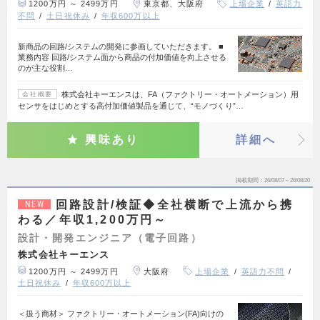
1200万円 ～ 2499万円
東京都、大阪府
上場企業
英語力
不問
土日祝休み
年収600万以上
新商品の回路/システムの開発に参画していただきます。 ■
業務内容 回路/システム面から商品の付加価値を向上させる
のが主な役割…
株式会社キーエンスは、FA（ファクトリー・オートメーション）用
会社概要
センサをはじめとする高付加価値製品を通じて、“モノづくり”…
興味あり
詳細へ
掲載期間
26/08/07～26/08/20
回路設計/検証◆全社横断で上流から携
NEW
わる／年収1,200万円～
設計・開発エンジニア（電子回路）
株式会社キーエンス
1200万円 ～ 2499万円
大阪府
上場企業
英語力不問
土日祝休み
年収600万以上
＜扱う商材＞ ファクトリー・オートメーション(FA)向けの