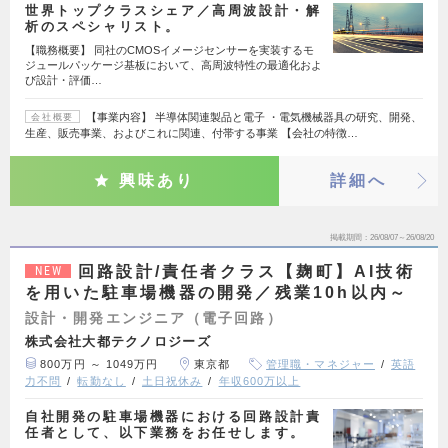
世界トップクラスシェア／高周波設計・解
析のスペシャリスト。
【職務概要】 同社のCMOSイメージセンサーを実装するモ
ジュールパッケージ基板において、高周波特性の最適化およ
び設計・評価…
【事業内容】 半導体関連製品と電子 ・電気機械器具の研究、開発、
会社概要
生産、販売事業、およびこれに関連、付帯する事業 【会社の特徴…
興味あり
詳細へ
掲載期間
26/08/07～26/08/20
回路設計/責任者クラス【麹町】AI技術
NEW
を用いた駐車場機器の開発／残業10h以内～
設計・開発エンジニア（電子回路）
株式会社大都テクノロジーズ
800万円 ～ 1049万円
東京都
管理職・マネジャー
英語
力不問
転勤なし
土日祝休み
年収600万以上
自社開発の駐車場機器における回路設計責
任者として、以下業務をお任せします。