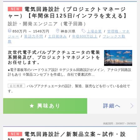
電気回路設計（プロジェクトマネージ
NEW
ャー）【年間休日125日/インフラを支える】
設計・開発エンジニア（電子回路）
850万円 ～ 1549万円
神奈川県
上場企業
管理職・マネ
ジャー
英語力不問
土日祝休み
年収600万以上
フレックス勤
務
次世代電子式バルブアクチュエータの電装
系開発及び、プロジェクトマネジメントを
お任せします。
●電子基板等のハードウエア設計 ※デジタル回路設計がメイン、アナログ回路設
計もあり ※製品コンセプトを作成し、自社で要素試作…
バルブアクチュエータの設計、製造、販売などを行っている会社で
会社概要
す。
興味あり
詳細へ
掲載期間
26/08/07～26/08/20
電気回路設計／新製品立案～試作・設
NEW