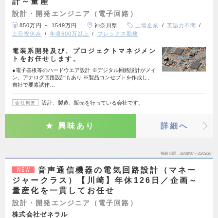
計～量産
設計・開発エンジニア（電子回路）
850万円 ～ 1549万円
神奈川県
上場企業
英語力不問
土日祝休み
年収600万以上
フレックス勤務
電装系開発及び、プロジェクトマネジメン
トをお任せします。
●電子基板等のハードウエア設計 ※デジタル回路設計がメイ
ン、アナログ回路設計もあり ※製品コンセプトを作成し、
自社で要素試作…
設計、製造、販売を行っている会社です。
会社概要
興味あり
詳細へ
掲載期間
26/08/07～26/08/20
音声通信機器の電気回路設計（マネー
NEW
ジャークラス）【川崎】年休126日／企画～
量産化を一貫してお任せ
設計・開発エンジニア（電子回路）
株式会社ゼネラル