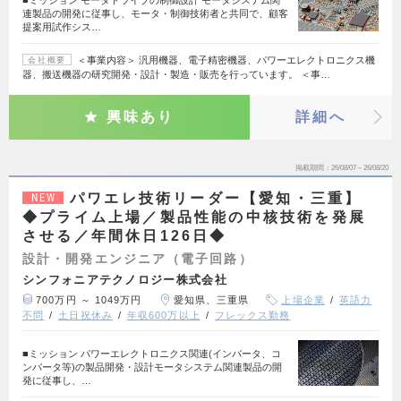
連製品の開発に従事し、モータ・制御技術者と共同で、顧客
提案用試作シス…
＜事業内容＞ 汎用機器、電子精密機器、パワーエレクトロニクス機
会社概要
器、搬送機器の研究開発・設計・製造・販売を行っています。 ＜事…
興味あり
詳細へ
掲載期間
26/08/07～26/08/20
パワエレ技術リーダー【愛知・三重】
NEW
◆プライム上場／製品性能の中核技術を発展
させる／年間休日126日◆
設計・開発エンジニア（電子回路）
シンフォニアテクノロジー株式会社
700万円 ～ 1049万円
愛知県、三重県
上場企業
英語力
不問
土日祝休み
年収600万以上
フレックス勤務
■ミッション パワーエレクトロニクス関連(インバータ、コ
ンバータ等)の製品開発・設計モータシステム関連製品の開
発に従事し、…