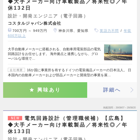
◆大手メーカー向け車載製品／将来性◎／年
休132日
設計・開発エンジニア（電子回路）
コスタルジャパン株式会社
700万円 ～ 949万円
神奈川県、愛知県
英語力不問
年収
600万以上
大手自動車メーカーに搭載される、自動車用電装部品の電気
回路設計をお任せします。 海外拠点と連携しながら、グロ
ーバルな環境で…
16か国に事業所を有するドイツの電装備品メーカーの日本法人。 日
会社概要
本国内の自動車メーカーおよび部品メーカーと開発型の事業を展…
興味あり
詳細へ
掲載期間
26/08/07～26/08/20
電気回路設計（管理職候補）【広島】
NEW
◆大手メーカー向け車載製品／将来性◎／年
休133日
設計・開発エンジニア（電子回路）