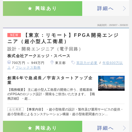
興味あり
詳細へ
掲載期間
26/08/07～26/08/20
【東京：リモート】FPGA開発エンジ
NEW
ニア（超小型人工衛星）
設計・開発エンジニア（電子回路）
株式会社アークエッジ・スペース
700万円 ～ 949万円
東京都
英語力が必要
年収600万以
上
フレックス勤務
創業6年で急成長／宇宙スタートアップ企
業
【職務概要】 主に超小型人工衛星の開発に伴う、搭載基板
のFPGAのロジック設計・開発をご担当いただきます。 【職
務詳細】 ・超…
【事業内容】 ・超小型衛星の設計・製作及び運用サービスの提供・
会社概要
超小型衛星によるコンステレーション構築・超小型衛星関連のコン…
興味あり
詳細へ