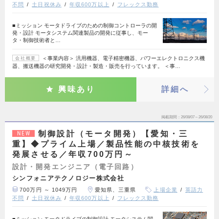
不問
土日祝休み
年収600万以上
フレックス勤務
■ミッション モータドライブのための制御コントローラの開
発・設計 モータシステム関連製品の開発に従事し、モー
タ・制御技術者と…
＜事業内容＞ 汎用機器、電子精密機器、パワーエレクトロニクス機
会社概要
器、搬送機器の研究開発・設計・製造・販売を行っています。 ＜事…
興味あり
詳細へ
掲載期間
26/08/07～26/08/20
制御設計（モータ開発）【愛知・三
NEW
重】◆プライム上場／製品性能の中核技術を
発展させる／年収700万円～
設計・開発エンジニア（電子回路）
シンフォニアテクノロジー株式会社
700万円 ～ 1049万円
愛知県、三重県
上場企業
英語力
不問
土日祝休み
年収600万以上
フレックス勤務
■ミッション モータドライブの制御設計 モータシステム関