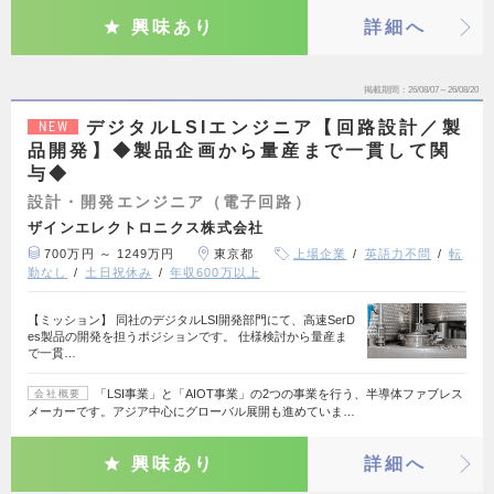
興味あり
詳細へ
掲載期間
26/08/07～26/08/20
デジタルLSIエンジニア【回路設計／製
NEW
品開発】◆製品企画から量産まで一貫して関
与◆
設計・開発エンジニア（電子回路）
ザインエレクトロニクス株式会社
700万円 ～ 1249万円
東京都
上場企業
英語力不問
転
勤なし
土日祝休み
年収600万以上
【ミッション】 同社のデジタルLSI開発部門にて、高速SerD
es製品の開発を担うポジションです。 仕様検討から量産ま
で一貫…
「LSI事業」と「AIOT事業」の2つの事業を行う、半導体ファブレス
会社概要
メーカーです。アジア中心にグローバル展開も進めていま…
興味あり
詳細へ