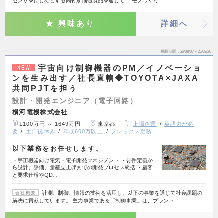
センサをはじめとする高付加価値製品を通じて、“モノづくり”…
興味あり
詳細へ
掲載期間
26/08/07～26/08/20
宇宙向け制御機器のPM／イノベーショ
NEW
ンを生み出す／社長直轄◆TOYOTA×JAXA
共同PJTを担う
設計・開発エンジニア（電子回路）
横河電機株式会社
1100万円 ～ 1649万円
東京都
上場企業
英語力が必
要
土日祝休み
年収600万以上
フレックス勤務
以下業務をお任せします。
・宇宙機器向け電気・電子開発マネジメント ・要件定義か
ら設計、評価、量産立上げまでの開発プロセス統括 ・顧客
と要求仕様やQD…
計測、制御、情報の技術を活用し、以下の事業を通じて社会課題の
会社概要
解決に貢献しています。 主力事業である「制御事業」は、プラント…