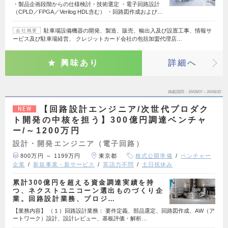
・製品企画段階からの仕様検討・技術選定 ・電子回路設計
（CPLD／FPGA／Verilog HDL含む） ・回路図作成および…
駐車場設備機器の開発、製造、販売、輸出入及び設置工事、情報サ
会社概要
ービス及び駐車場経営、 クレジットカード会社の包括加盟代理店…
興味あり
詳細へ
掲載期間
26/08/07～26/08/20
【回路設計エンジニア/次世代プロダク
NEW
ト開発の中核を担う】300億円調達ベンチャ
ー/～1200万円
設計・開発エンジニア（電子回路）
800万円 ～ 1199万円
東京都
株式公開準備
ベンチャー
企業
新規事業・新サービス
英語力不問
土日祝休み
累計300億円を超える資金調達実績を持
つ、ネクストユニコーン選出ものづくり企
業。回路設計業務、プロジ…
【業務内容】 （１）回路設計業務： 要件定義、部品選定、回路図作成、AW（ア
ートワーク）設計、設計レビュー、基板評価・解析…