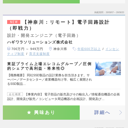
掲載期間
26/08/07～26/08/20
【神奈川：リモート】電子回路設計
NEW
（即戦力）
設計・開発エンジニア（電子回路）
ハギワラソリューションズ株式会社
700万円 ～ 949万円
神奈川県
年収600万以上
インセン
ティブ制度
育児支援制度
東証プライム上場エレコムグループ／圧倒
的シェアで高利益・将来性◎
【職務概要】 同社SSD製品の設計業務を担当頂きます。サ
ーバー／データセンター／産業機器向け等、幅広く展開され
るSSD製品…
【事業内容】 電子部品の販売及びその輸出入／情報通信機器の企画
会社概要
設計、開発及び販売／コンピュータ周辺機器の企画設計、開発及び…
興味あり
詳細へ