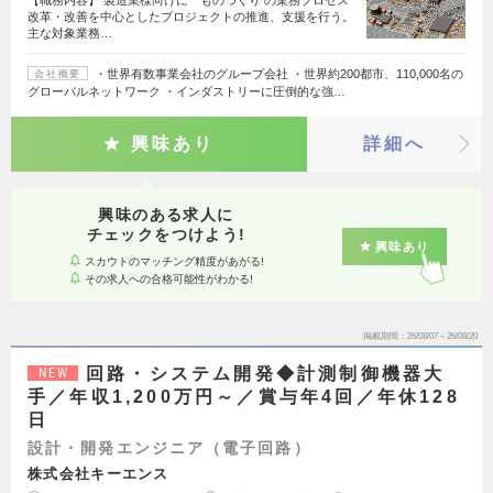
改革・改善を中心としたプロジェクトの推進、支援を行う。
主な対象業務…
・世界有数事業会社のグループ会社 ・世界約200都市、110,000名の
会社概要
グローバルネットワーク ・インダストリーに圧倒的な強…
興味あり
詳細へ
興味のある求人に
チェックをつけよう!
興味あり
スカウトのマッチング精度があがる!
その求人への合格可能性がわかる!
掲載期間
26/08/07～26/08/20
回路・システム開発◆計測制御機器大
NEW
手／年収1,200万円～／賞与年4回／年休128
日
設計・開発エンジニア（電子回路）
株式会社キーエンス