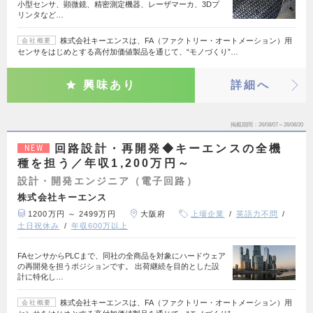
小型センサ、顕微鏡、精密測定機器、レーザマーカ、3Dプ
リンタなど…
株式会社キーエンスは、FA（ファクトリー・オートメーション）用
会社概要
センサをはじめとする高付加価値製品を通じて、“モノづくり”…
興味あり
詳細へ
掲載期間
26/08/07～26/08/20
回路設計・再開発◆キーエンスの全機
NEW
種を担う／年収1,200万円～
設計・開発エンジニア（電子回路）
株式会社キーエンス
1200万円 ～ 2499万円
大阪府
上場企業
英語力不問
土日祝休み
年収600万以上
FAセンサからPLCまで、同社の全商品を対象にハードウェア
の再開発を担うポジションです。 出荷継続を目的とした設
計に特化し…
株式会社キーエンスは、FA（ファクトリー・オートメーション）用
会社概要