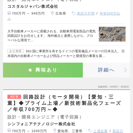
コスタルジャパン株式会社
700万円 ～ 949万円
広島県
英語力不問
年収600万以
上
大手自動車メーカーに搭載される、自動車用電装部品の電気
回路設計をお任せします。 海外拠点と連携しながら、グロ
ーバルな環境で…
16か国に事業所を有するドイツの電装備品メーカーの日本法人。 日
会社概要
本国内の自動車メーカーおよび部品メーカーと開発型の事業を展…
興味あり
詳細へ
掲載期間
26/08/07～26/08/20
回路設計（モータ開発）【愛知・三
NEW
重】◆プライム上場／新技術製品化フェーズ
／年収700万円～◆
設計・開発エンジニア（電子回路）
シンフォニアテクノロジー株式会社
700万円 ～ 1049万円
愛知県、三重県
上場企業
英語力