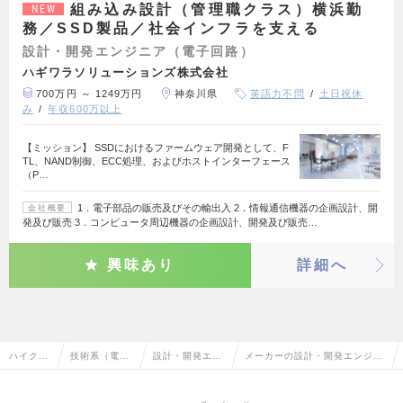
組み込み設計（管理職クラス）横浜勤
NEW
務／SSD製品／社会インフラを支える
設計・開発エンジニア（電子回路）
ハギワラソリューションズ株式会社
700万円 ～ 1249万円
神奈川県
英語力不問
土日祝休
み
年収600万以上
【ミッション】 SSDにおけるファームウェア開発として、F
TL、NAND制御、ECC処理、およびホストインターフェース
（P…
1．電子部品の販売及びその輸出入 2．情報通信機器の企画設計、開
会社概要
発及び販売 3．コンピュータ周辺機器の企画設計、開発及び販売…
興味あり
詳細へ
ハイクラ
技術系（電
設計・開発エン
メーカーの設計・開発エンジニ
ス求人T
気・電子・半
ジニア（電子回
ア（電子回路）の転職・求人情