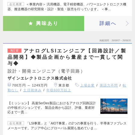
＜事業内容＞ 汎用機器、電子精密機器、パワーエレクトロニクス機
会社概要
器、搬送機器の研究開発・設計・製造・販売を行っています。 ＜事…
興味あり
詳細へ
掲載期間
26/08/07～26/08/20
アナログLSIエンジニア【回路設計／製
NEW
品開発】◆製品企画から量産まで一貫して関
与◆
設計・開発エンジニア（電子回路）
ザインエレクトロニクス株式会社
700万円 ～ 1249万円
東京都
上場企業
英語力不問
転
勤なし
土日祝休み
年収600万以上
【ミッション】 高速SerDes製品におけるアナログ回路設計
の中核ポジションです。 製品企画から設計、評価、量産対
応まで一貫…
「LSI事業」と「AIOT事業」の2つの事業を行う、半導体ファブレス
会社概要
メーカーです。アジア中心にグローバル展開も進めていま…