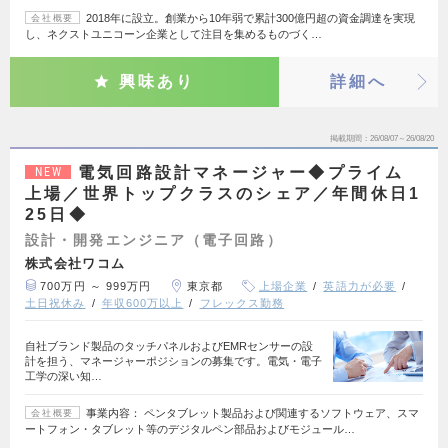
2018年に設立。創業から10年弱で累計300億円超の資金調達を実現
会社概要
し、ネクストユニコーン企業として注目を集めるものづく…
興味あり
詳細へ
掲載期間
26/08/07～26/08/20
電気回路設計マネージャー◆プライム
NEW
上場／世界トップクラスのシェア／年間休日1
25日◆
設計・開発エンジニア（電子回路）
株式会社ワコム
700万円 ～ 999万円
東京都
上場企業
英語力が必要
土日祝休み
年収600万以上
フレックス勤務
自社ブランド製品のタッチパネルおよびEMRセンサーの設
計を担う、マネージャーポジションの募集です。電気・電子
工学の深い知…
事業内容： ペンタブレット製品および関連するソフトウェア、スマ
会社概要
ートフォン・タブレット等のデジタルペン部品およびモジュール…