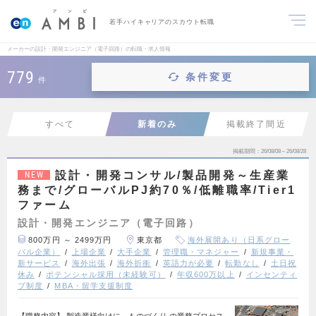
若手ハイキャリアのスカウト転職
メーカーの設計・開発エンジニア（電子回路）の転職・求人情報
779
条件変更
件
すべて
新着のみ
掲載終了間近
掲載期間
26/08/08～26/08/28
設計・開発コンサル/製品開発～生産業
NEW
務まで/グローバルPJ約70％/低離職率/Tier1
ファーム
設計・開発エンジニア（電子回路）
800万円 ～ 2499万円
東京都
海外展開あり（日系グロー
バル企業）
上場企業
大手企業
管理職・マネジャー
新規事業・
新サービス
海外出張
海外折衝
英語力が必要
転勤なし
土日祝
休み
ポテンシャル採用（未経験可）
年収600万以上
インセンティ
ブ制度
MBA・留学支援制度
【職務内容】 製造業様向けに ものづくり の業務プロセス