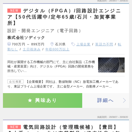
掲載期間
26/08/07～26/08/20
デジタル（FPGA）/回路設計エンジニ
NEW
ア【50代活躍中/定年65歳/石川・加賀事業
所】
設計・開発エンジニア（電子回路）
株式会社ソディック
700万円 ～ 899万円
石川県
上場企業
英語力不問
転
勤なし
土日祝休み
年収600万以上
同社が展開する工作機械の部門にて、主に自社製品（工作機
械・産業装置）向け、デジタル（FPGA）回路の開発業務を
担当してい…
【企業概要】 同社は、数値制御（NC）放電加工機メーカーであ
会社概要
り、東証プライム上場企業です。 主に金型メーカー、自動車メーカー…
興味あり
詳細へ
掲載期間
26/08/07～26/08/20
電気回路設計（管理職候補）【豊田】
NEW