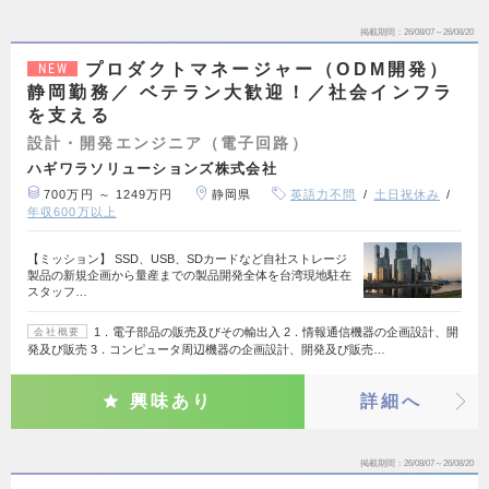
掲載期間
26/08/07～26/08/20
プロダクトマネージャー（ODM開発）
NEW
静岡勤務／ ベテラン大歓迎！／社会インフラ
を支える
設計・開発エンジニア（電子回路）
ハギワラソリューションズ株式会社
700万円 ～ 1249万円
静岡県
英語力不問
土日祝休み
年収600万以上
【ミッション】 SSD、USB、SDカードなど自社ストレージ
製品の新規企画から量産までの製品開発全体を台湾現地駐在
スタッフ…
1．電子部品の販売及びその輸出入 2．情報通信機器の企画設計、開
会社概要
発及び販売 3．コンピュータ周辺機器の企画設計、開発及び販売…
興味あり
詳細へ
掲載期間
26/08/07～26/08/20