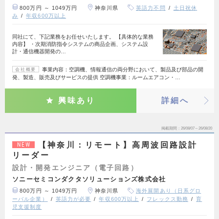
800万円 ～ 1049万円
神奈川県
英語力不問
土日祝休
み
年収600万以上
同社にて、下記業務をお任せいたします。 【具体的な業務
内容】 ・次期消防指令システムの商品企画、システム設
計・通信機器開発の…
事業内容：空調機、情報通信の両分野において、製品及び部品の開
会社概要
発、製造、販売及びサービスの提供 空調機事業：ルームエアコン・…
興味あり
詳細へ
掲載期間
26/08/07～26/08/20
【神奈川：リモート】高周波回路設計
NEW
リーダー
設計・開発エンジニア（電子回路）
ソニーセミコンダクタソリューションズ株式会社
800万円 ～ 1049万円
神奈川県
海外展開あり（日系グロ
ーバル企業）
英語力が必要
年収600万以上
フレックス勤務
育
児支援制度