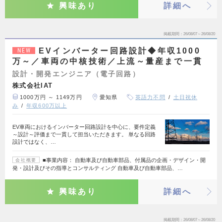
興味あり
詳細へ
掲載期間
26/08/07～26/08/20
EVインバーター回路設計◆年収1000
NEW
万～／車両の中核技術／上流～量産まで一貫
設計・開発エンジニア（電子回路）
株式会社IAT
1000万円 ～ 1149万円
愛知県
英語力不問
土日祝休
み
年収600万以上
EV車両におけるインバーター回路設計を中心に、要件定義
～設計～評価まで一貫して担当いただきます。 単なる回路
設計ではなく、…
■事業内容： 自動車及び自動車部品、付属品の企画・デザイン・開
会社概要
発・設計及びその指導とコンサルティング 自動車及び自動車部品、…
興味あり
詳細へ
掲載期間
26/08/07～26/08/20