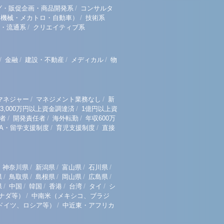
/
グ・販促企画・商品開発系
コンサルタ
/
（機械・メカトロ・自動車）
技術系
/
・流通系
クリエイティブ系
/
/
/
/
金融
建設・不動産
メディカル
物
/
/
マネジャー
マネジメント業務なし
新
/
3,000万円以上資金調達済
1億円以上資
/
/
/
者
開発責任者
海外転勤
年収600万
/
/
BA・留学支援制度
育児支援制度
直接
/
/
/
/
神奈川県
新潟県
富山県
石川県
/
/
/
/
/
県
鳥取県
島根県
岡山県
広島県
/
/
/
/
/
/
県
中国
韓国
香港
台湾
タイ
シ
/
ナダ等）
中南米（メキシコ、ブラジ
/
ドイツ、ロシア等）
中近東・アフリカ