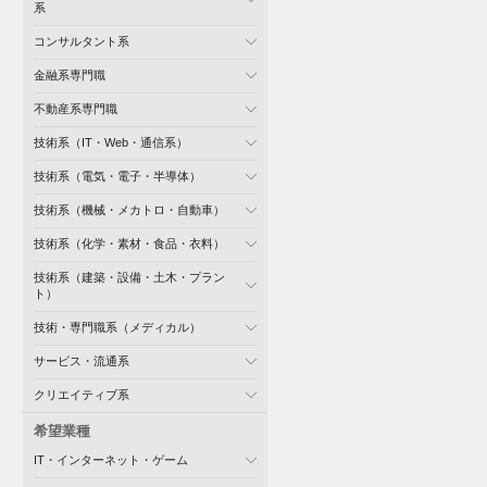
系
コンサルタント系
金融系専門職
不動産系専門職
技術系（IT・Web・通信系）
技術系（電気・電子・半導体）
技術系（機械・メカトロ・自動車）
技術系（化学・素材・食品・衣料）
技術系（建築・設備・土木・プラン
ト）
技術・専門職系（メディカル）
サービス・流通系
クリエイティブ系
希望業種
IT・インターネット・ゲーム