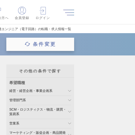
の方へ
会員登録
ログイン
発エンジニア（電子回路）の転職・求人情報一覧
条件変更
その他の条件で探す
希望職種
経営・経営企画・事業企画系
管理部門系
SCM・ロジスティクス・物流・購買・
貿易系
営業系
マーケティング・販促企画・商品開発