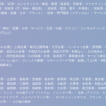
/
/
/
門系
SCM・ロジスティクス・物流・購買・貿易系
営業系
マーケティン
/
/
/
職
技術系（IT・Web・通信系）
技術系（電気・電子・半導体）
技術系
/
/
（建築・設備・土木・プラント）
技術・専門職系（メディカル）
サービス
/
/
/
/
商社
流通・小売・サービス
広告・出版・マスコミ
コンサルティング
庁など)
/
/
/
/
/
ル企業)
上場企業
株式公開準備
大手企業
ベンチャー企業
管理職・
/
/
/
/
/
/
衝
英語力が必要
中国語力が必要
英語力不問
転勤なし
土日祝休み
/
/
/
/
/
）
20代役員在籍
CxO候補
社長・役員直下
事業責任者
サービス責任
/
/
/
/
プションあり
フレックス勤務
リモートワーク可能
副業してもOK
M
掲載求人
/
/
/
/
/
/
/
/
/
田県
山形県
福島県
茨城県
栃木県
群馬県
埼玉県
千葉県
東京都
/
/
/
/
/
/
/
/
岡県
愛知県
三重県
滋賀県
京都府
大阪府
兵庫県
奈良県
和歌山
/
/
/
/
/
/
/
/
知県
福岡県
佐賀県
長崎県
熊本県
大分県
宮崎県
鹿児島県
沖縄
/
/
/
インド
その他アジア（ベトナム、ミャンマー等）
北米（アメリカ、カ
/
ーストラリア、ニュージーランド等）
ヨーロッパ（イギリス、フランス、
/
リカ等）
その他の海外