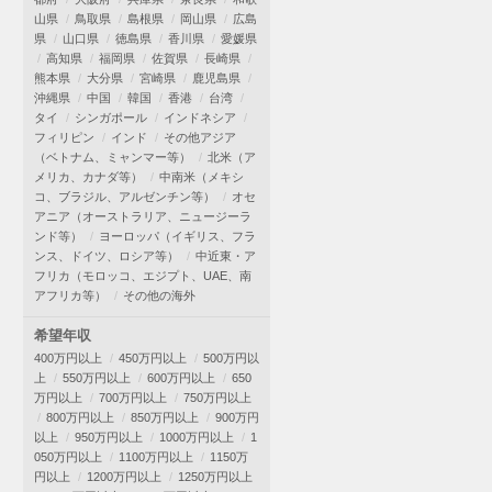
山県
鳥取県
島根県
岡山県
広島
県
山口県
徳島県
香川県
愛媛県
高知県
福岡県
佐賀県
長崎県
熊本県
大分県
宮崎県
鹿児島県
沖縄県
中国
韓国
香港
台湾
タイ
シンガポール
インドネシア
フィリピン
インド
その他アジア
（ベトナム、ミャンマー等）
北米（ア
メリカ、カナダ等）
中南米（メキシ
コ、ブラジル、アルゼンチン等）
オセ
アニア（オーストラリア、ニュージーラ
ンド等）
ヨーロッパ（イギリス、フラ
ンス、ドイツ、ロシア等）
中近東・ア
フリカ（モロッコ、エジプト、UAE、南
アフリカ等）
その他の海外
希望年収
400万円以上
450万円以上
500万円以
上
550万円以上
600万円以上
650
万円以上
700万円以上
750万円以上
800万円以上
850万円以上
900万円
以上
950万円以上
1000万円以上
1
050万円以上
1100万円以上
1150万
円以上
1200万円以上
1250万円以上