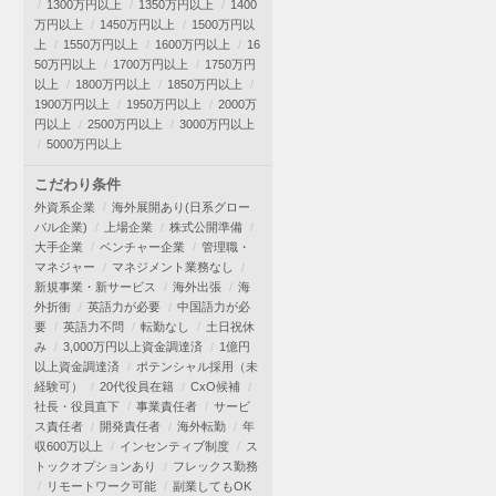
1300万円以上
1350万円以上
1400
万円以上
1450万円以上
1500万円以
上
1550万円以上
1600万円以上
16
50万円以上
1700万円以上
1750万円
以上
1800万円以上
1850万円以上
1900万円以上
1950万円以上
2000万
円以上
2500万円以上
3000万円以上
5000万円以上
こだわり条件
外資系企業
海外展開あり(日系グロー
バル企業)
上場企業
株式公開準備
大手企業
ベンチャー企業
管理職・
マネジャー
マネジメント業務なし
新規事業・新サービス
海外出張
海
外折衝
英語力が必要
中国語力が必
要
英語力不問
転勤なし
土日祝休
み
3,000万円以上資金調達済
1億円
以上資金調達済
ポテンシャル採用（未
経験可）
20代役員在籍
CxO候補
社長・役員直下
事業責任者
サービ
ス責任者
開発責任者
海外転勤
年
収600万以上
インセンティブ制度
ス
トックオプションあり
フレックス勤務
リモートワーク可能
副業してもOK