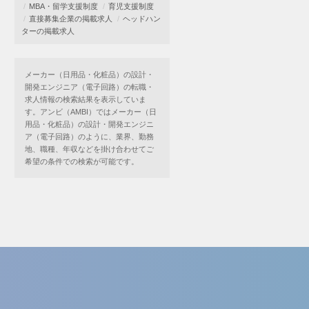
MBA・留学支援制度
育児支援制度
直接募集企業の掲載求人
ヘッドハン
ターの掲載求人
メーカー（日用品・化粧品）の設計・
開発エンジニア（電子回路）の転職・
求人情報の検索結果を表示していま
す。アンビ（AMBI）ではメーカー（日
用品・化粧品）の設計・開発エンジニ
ア（電子回路）のように、業界、勤務
地、職種、年収などを掛け合わせてご
希望の条件での検索が可能です。