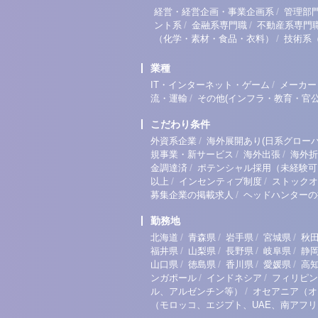
/
経営・経営企画・事業企画系
管理部
/
/
ント系
金融系専門職
不動産系専門
/
（化学・素材・食品・衣料）
技術系
業種
/
IT・インターネット・ゲーム
メーカー
/
流・運輸
その他(インフラ・教育・官公
こだわり条件
/
外資系企業
海外展開あり(日系グローバ
/
/
規事業・新サービス
海外出張
海外折
/
金調達済
ポテンシャル採用（未経験可
/
/
以上
インセンティブ制度
ストックオ
/
募集企業の掲載求人
ヘッドハンターの
勤務地
/
/
/
/
北海道
青森県
岩手県
宮城県
秋
/
/
/
/
福井県
山梨県
長野県
岐阜県
静
/
/
/
/
山口県
徳島県
香川県
愛媛県
高
/
/
ンガポール
インドネシア
フィリピン
/
ル、アルゼンチン等）
オセアニア（オ
（モロッコ、エジプト、UAE、南アフ