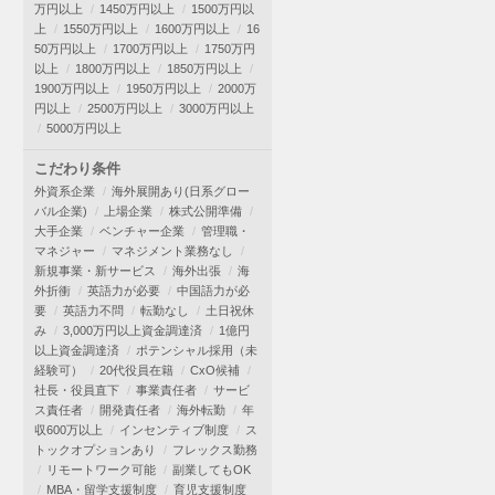
万円以上
1450万円以上
1500万円以
上
1550万円以上
1600万円以上
16
50万円以上
1700万円以上
1750万円
以上
1800万円以上
1850万円以上
1900万円以上
1950万円以上
2000万
円以上
2500万円以上
3000万円以上
5000万円以上
こだわり条件
外資系企業
海外展開あり(日系グロー
バル企業)
上場企業
株式公開準備
大手企業
ベンチャー企業
管理職・
マネジャー
マネジメント業務なし
新規事業・新サービス
海外出張
海
外折衝
英語力が必要
中国語力が必
要
英語力不問
転勤なし
土日祝休
み
3,000万円以上資金調達済
1億円
以上資金調達済
ポテンシャル採用（未
経験可）
20代役員在籍
CxO候補
社長・役員直下
事業責任者
サービ
ス責任者
開発責任者
海外転勤
年
収600万以上
インセンティブ制度
ス
トックオプションあり
フレックス勤務
リモートワーク可能
副業してもOK
MBA・留学支援制度
育児支援制度