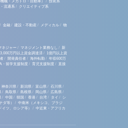
/
（機械・メカトロ・自動車）
技術系
/
・流通系
クリエイティブ系
/
/
/
/
金融
建設・不動産
メディカル
物
/
/
マネジャー
マネジメント業務なし
新
/
3,000万円以上資金調達済
1億円以上資
/
/
/
者
開発責任者
海外転勤
年収600万
/
/
BA・留学支援制度
育児支援制度
直接
/
/
/
/
神奈川県
新潟県
富山県
石川県
/
/
/
/
/
県
鳥取県
島根県
岡山県
広島県
/
/
/
/
/
/
県
中国
韓国
香港
台湾
タイ
シ
/
ナダ等）
中南米（メキシコ、ブラジ
/
ドイツ、ロシア等）
中近東・アフリカ