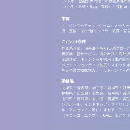
/
/
ント系
金融系専門職
不動産系専門
/
（化学・素材・食品・衣料）
技術系
業種
/
IT・インターネット・ゲーム
メーカー
/
流・運輸
その他(インフラ・教育・官公
こだわり条件
/
外資系企業
海外展開あり(日系グローバ
/
/
規事業・新サービス
海外出張
海外折
/
金調達済
ポテンシャル採用（未経験可
/
/
以上
インセンティブ制度
ストックオ
/
募集企業の掲載求人
ヘッドハンターの
勤務地
/
/
/
/
北海道
青森県
岩手県
宮城県
秋
/
/
/
/
福井県
山梨県
長野県
岐阜県
静
/
/
/
/
山口県
徳島県
香川県
愛媛県
高
/
/
ンガポール
インドネシア
フィリピン
/
ル、アルゼンチン等）
オセアニア（オ
（モロッコ、エジプト、UAE、南アフ