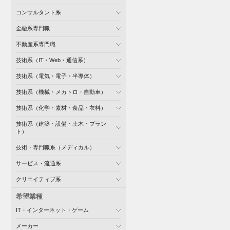
コンサルタント系
金融系専門職
不動産系専門職
技術系（IT・Web・通信系）
技術系（電気・電子・半導体）
技術系（機械・メカトロ・自動車）
技術系（化学・素材・食品・衣料）
技術系（建築・設備・土木・プラン
ト）
技術・専門職系（メディカル）
サービス・流通系
クリエイティブ系
希望業種
IT・インターネット・ゲーム
メーカー