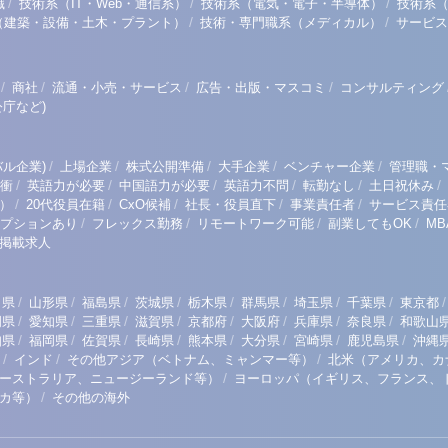
/
/
/
職
技術系（IT・Web・通信系）
技術系（電気・電子・半導体）
技術系
/
/
（建築・設備・土木・プラント）
技術・専門職系（メディカル）
サービス
/
/
/
/
商社
流通・小売・サービス
広告・出版・マスコミ
コンサルティング
庁など)
/
/
/
/
/
ル企業)
上場企業
株式公開準備
大手企業
ベンチャー企業
管理職・
/
/
/
/
/
/
衝
英語力が必要
中国語力が必要
英語力不問
転勤なし
土日祝休み
/
/
/
/
/
）
20代役員在籍
CxO候補
社長・役員直下
事業責任者
サービス責任
/
/
/
/
プションあり
フレックス勤務
リモートワーク可能
副業してもOK
M
掲載求人
/
/
/
/
/
/
/
/
/
田県
山形県
福島県
茨城県
栃木県
群馬県
埼玉県
千葉県
東京都
/
/
/
/
/
/
/
/
岡県
愛知県
三重県
滋賀県
京都府
大阪府
兵庫県
奈良県
和歌山
/
/
/
/
/
/
/
/
知県
福岡県
佐賀県
長崎県
熊本県
大分県
宮崎県
鹿児島県
沖縄
/
/
/
インド
その他アジア（ベトナム、ミャンマー等）
北米（アメリカ、カ
/
ーストラリア、ニュージーランド等）
ヨーロッパ（イギリス、フランス、
/
リカ等）
その他の海外