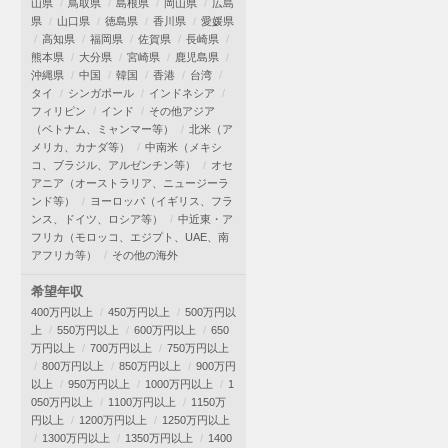
山県
鳥取県
島根県
岡山県
広島
県
山口県
徳島県
香川県
愛媛県
高知県
福岡県
佐賀県
長崎県
熊本県
大分県
宮崎県
鹿児島県
沖縄県
中国
韓国
香港
台湾
タイ
シンガポール
インドネシア
フィリピン
インド
その他アジア
（ベトナム、ミャンマー等）
北米（ア
メリカ、カナダ等）
中南米（メキシ
コ、ブラジル、アルゼンチン等）
オセ
アニア（オーストラリア、ニュージーラ
ンド等）
ヨーロッパ（イギリス、フラ
ンス、ドイツ、ロシア等）
中近東・ア
フリカ（モロッコ、エジプト、UAE、南
アフリカ等）
その他の海外
希望年収
400万円以上
450万円以上
500万円以
上
550万円以上
600万円以上
650
万円以上
700万円以上
750万円以上
800万円以上
850万円以上
900万円
以上
950万円以上
1000万円以上
1
050万円以上
1100万円以上
1150万
円以上
1200万円以上
1250万円以上
1300万円以上
1350万円以上
1400