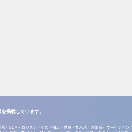
報を掲載しています。
/
/
/
門系
SCM・ロジスティクス・物流・購買・貿易系
営業系
マーケティン