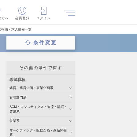
の方へ
会員登録
ログイン
の転職・求人情報一覧
条件変更
その他の条件で探す
希望職種
経営・経営企画・事業企画系
管理部門系
SCM・ロジスティクス・物流・購買・
貿易系
営業系
マーケティング・販促企画・商品開発
系