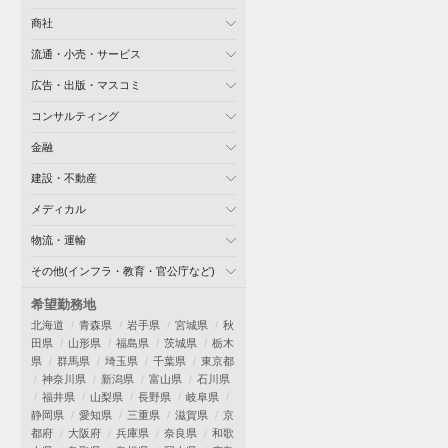
商社
流通・小売・サービス
広告・出版・マスコミ
コンサルティング
金融
建設・不動産
メディカル
物流・運輸
その他(インフラ・教育・官公庁など)
希望勤務地
北海道
青森県
岩手県
宮城県
秋
田県
山形県
福島県
茨城県
栃木
県
群馬県
埼玉県
千葉県
東京都
神奈川県
新潟県
富山県
石川県
福井県
山梨県
長野県
岐阜県
静岡県
愛知県
三重県
滋賀県
京
都府
大阪府
兵庫県
奈良県
和歌