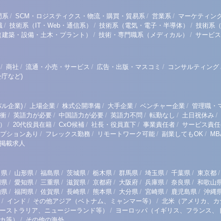
/
/
/
門系
SCM・ロジスティクス・物流・購買・貿易系
営業系
マーケティン
/
/
/
職
技術系（IT・Web・通信系）
技術系（電気・電子・半導体）
技術系
/
/
（建築・設備・土木・プラント）
技術・専門職系（メディカル）
サービス
/
/
/
/
商社
流通・小売・サービス
広告・出版・マスコミ
コンサルティング
庁など)
/
/
/
/
/
ル企業)
上場企業
株式公開準備
大手企業
ベンチャー企業
管理職・
/
/
/
/
/
/
衝
英語力が必要
中国語力が必要
英語力不問
転勤なし
土日祝休み
/
/
/
/
/
）
20代役員在籍
CxO候補
社長・役員直下
事業責任者
サービス責任
/
/
/
/
プションあり
フレックス勤務
リモートワーク可能
副業してもOK
M
掲載求人
/
/
/
/
/
/
/
/
/
田県
山形県
福島県
茨城県
栃木県
群馬県
埼玉県
千葉県
東京都
/
/
/
/
/
/
/
/
岡県
愛知県
三重県
滋賀県
京都府
大阪府
兵庫県
奈良県
和歌山
/
/
/
/
/
/
/
/
知県
福岡県
佐賀県
長崎県
熊本県
大分県
宮崎県
鹿児島県
沖縄
/
/
/
インド
その他アジア（ベトナム、ミャンマー等）
北米（アメリカ、カ
/
ーストラリア、ニュージーランド等）
ヨーロッパ（イギリス、フランス、
/
リカ等）
その他の海外