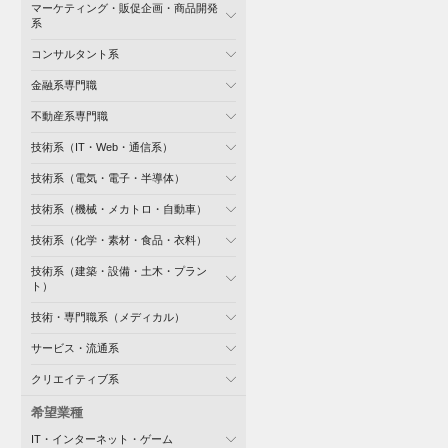
マーケティング・販促企画・商品開発
系
コンサルタント系
金融系専門職
不動産系専門職
技術系（IT・Web・通信系）
技術系（電気・電子・半導体）
技術系（機械・メカトロ・自動車）
技術系（化学・素材・食品・衣料）
技術系（建築・設備・土木・プラン
ト）
技術・専門職系（メディカル）
サービス・流通系
クリエイティブ系
希望業種
IT・インターネット・ゲーム