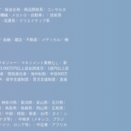
/
グ・販促企画・商品開発系
コンサルタ
/
（機械・メカトロ・自動車）
技術系
/
・流通系
クリエイティブ系
/
/
/
/
金融
建設・不動産
メディカル
物
/
/
マネジャー
マネジメント業務なし
新
/
3,000万円以上資金調達済
1億円以上資
/
/
/
者
開発責任者
海外転勤
年収600万
/
/
BA・留学支援制度
育児支援制度
直接
/
/
/
/
神奈川県
新潟県
富山県
石川県
/
/
/
/
/
県
鳥取県
島根県
岡山県
広島県
/
/
/
/
/
/
県
中国
韓国
香港
台湾
タイ
シ
/
ナダ等）
中南米（メキシコ、ブラジ
/
ドイツ、ロシア等）
中近東・アフリカ