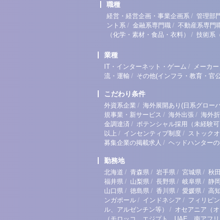
職種
/
経営・経営企画・事業企画系
管理部
/
/
ント系
金融系専門職
不動産系専門
/
（化学・素材・食品・衣料）
技術系
業種
/
IT・インターネット・ゲーム
メーカー
/
流・運輸
その他(インフラ・教育・官公
こだわり条件
/
外資系企業
海外展開あり(日系グローバ
/
/
規事業・新サービス
海外出張
海外折
/
金調達済
ポテンシャル採用（未経験可
/
/
以上
インセンティブ制度
ストックオ
/
募集企業の掲載求人
ヘッドハンターの
勤務地
/
/
/
/
北海道
青森県
岩手県
宮城県
秋
/
/
/
/
福井県
山梨県
長野県
岐阜県
静
/
/
/
/
山口県
徳島県
香川県
愛媛県
高
/
/
ンガポール
インドネシア
フィリピン
/
ル、アルゼンチン等）
オセアニア（オ
（モロッコ、エジプト、UAE、南アフ