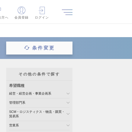
の方へ
会員登録
ログイン
条件変更
その他の条件で探す
希望職種
経営・経営企画・事業企画系
管理部門系
SCM・ロジスティクス・物流・購買・
貿易系
営業系