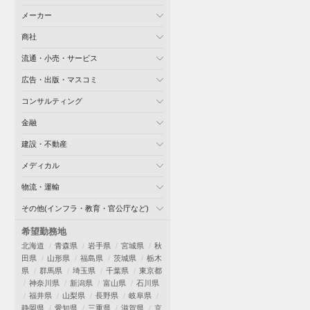
メーカー
商社
流通・小売・サービス
広告・出版・マスコミ
コンサルティング
金融
建設・不動産
メディカル
物流・運輸
その他(インフラ・教育・官公庁など)
希望勤務地
北海道
青森県
岩手県
宮城県
秋
田県
山形県
福島県
茨城県
栃木
県
群馬県
埼玉県
千葉県
東京都
神奈川県
新潟県
富山県
石川県
福井県
山梨県
長野県
岐阜県
静岡県
愛知県
三重県
滋賀県
京