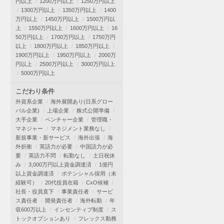
円以上
1200万円以上
1250万円以上
1300万円以上
1350万円以上
1400
万円以上
1450万円以上
1500万円以
上
1550万円以上
1600万円以上
16
50万円以上
1700万円以上
1750万円
以上
1800万円以上
1850万円以上
1900万円以上
1950万円以上
2000万
円以上
2500万円以上
3000万円以上
5000万円以上
こだわり条件
外資系企業
海外展開あり(日系グロー
バル企業)
上場企業
株式公開準備
大手企業
ベンチャー企業
管理職・
マネジャー
マネジメント業務なし
新規事業・新サービス
海外出張
海
外折衝
英語力が必要
中国語力が必
要
英語力不問
転勤なし
土日祝休
み
3,000万円以上資金調達済
1億円
以上資金調達済
ポテンシャル採用（未
経験可）
20代役員在籍
CxO候補
社長・役員直下
事業責任者
サービ
ス責任者
開発責任者
海外転勤
年
収600万以上
インセンティブ制度
ス
トックオプションあり
フレックス勤務