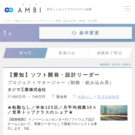
若手ハイキャリアのスカウト転職
メーカー（食品）のプロジェクトマネージャー（制御・組み込み系）の転職・求人情報
1
条件変更
件
すべて
新着のみ
掲載終了間近
掲載期間
26/07/23～26/08/11
【愛知】ソフト開発・設計リーダー
プロジェクトマネージャー（制御・組み込み系）
タジマ工業株式会社
550万円 ～ 749万円
愛知県
転勤なし
育児支援制度
★転勤なし／年休125日／月平均残業10ｈ
／世界トップクラスのシェア★
【職務概要】 イノベーションセンターのソフトウェア設計
チームにおいて、実務リーダーとして開発プロジェクトを牽
引します。5名…