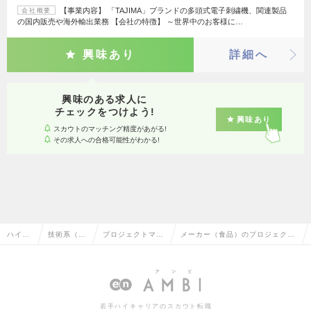
【事業内容】 「TAJIMA」ブランドの多頭式電子刺繍機、関連製品
会社概要
の国内販売や海外輸出業務 【会社の特徴】 ～世界中のお客様に…
興味あり
詳細へ
興味のある求人に
チェックをつけよう!
興味あり
スカウトのマッチング精度があがる!
その求人への合格可能性がわかる!
ハイク
技術系（電
プロジェクトマネ
メーカー（食品）のプロジェクト
ラス求
気・電子・
ージャー（制御・
マネージャー（制御・組み込み
人TOP
半導体）
組み込み系）
系）の転職・求人情報一覧
若手ハイキャリアのスカウト転職