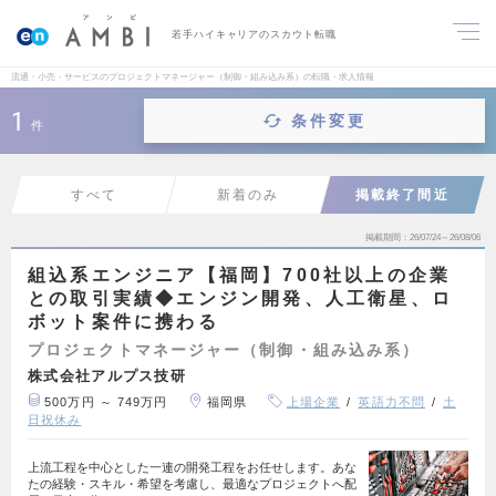
若手ハイキャリアのスカウト転職
流通・小売・サービスのプロジェクトマネージャー（制御・組み込み系）の転職・求人情報
1
条件変更
件
すべて
新着のみ
掲載終了間近
掲載期間
26/07/24～26/08/06
組込系エンジニア【福岡】700社以上の企業
との取引実績◆エンジン開発、人工衛星、ロ
ボット案件に携わる
プロジェクトマネージャー（制御・組み込み系）
株式会社アルプス技研
500万円 ～ 749万円
福岡県
上場企業
英語力不問
土
日祝休み
上流工程を中心とした一連の開発工程をお任せします。あな
たの経験・スキル・希望を考慮し、最適なプロジェクトへ配