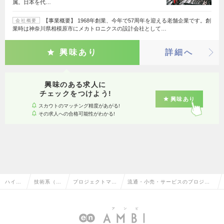
属。日本を代…
【事業概要】 1968年創業、今年で57周年を迎える老舗企業です。創
会社概要
業時は神奈川県相模原市にメカトロニクスの設計会社として…
興味あり
詳細へ
興味のある求人に
チェックをつけよう!
興味あり
スカウトのマッチング精度があがる!
その求人への合格可能性がわかる!
ハイク
技術系（電
プロジェクトマネ
流通・小売・サービスのプロジェ
ラス求
気・電子・
ージャー（制御・
クトマネージャー（制御・組み込
人TOP
半導体）
組み込み系）
み系）の転職・求人情報一覧