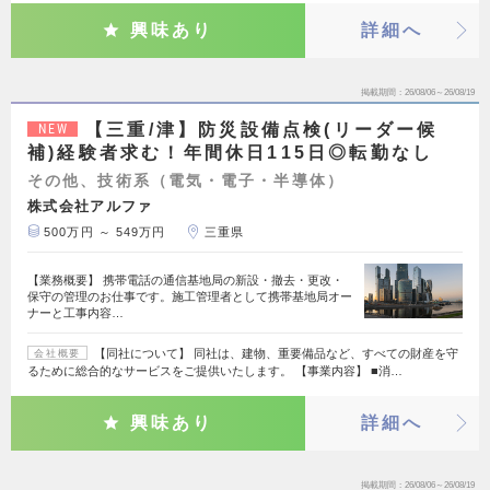
興味あり
詳細へ
掲載期間
26/08/06～26/08/19
【三重/津】防災設備点検(リーダー候
NEW
補)経験者求む！年間休日115日◎転勤なし
その他、技術系（電気・電子・半導体）
株式会社アルファ
500万円 ～ 549万円
三重県
【業務概要】 携帯電話の通信基地局の新設・撤去・更改・
保守の管理のお仕事です。施工管理者として携帯基地局オー
ナーと工事内容…
【同社について】 同社は、建物、重要備品など、すべての財産を守
会社概要
るために総合的なサービスをご提供いたします。 【事業内容】 ■消…
興味あり
詳細へ
掲載期間
26/08/06～26/08/19