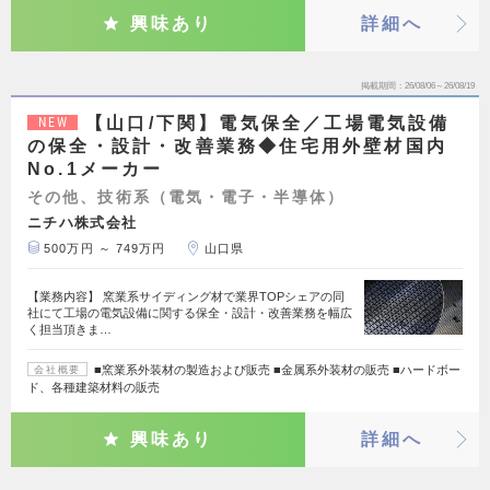
興味あり
詳細へ
掲載期間
26/08/06～26/08/19
【山口/下関】電気保全／工場電気設備
NEW
の保全・設計・改善業務◆住宅用外壁材国内
No.1メーカー
その他、技術系（電気・電子・半導体）
ニチハ株式会社
500万円 ～ 749万円
山口県
【業務内容】 窯業系サイディング材で業界TOPシェアの同
社にて工場の電気設備に関する保全・設計・改善業務を幅広
く担当頂きま…
■窯業系外装材の製造および販売 ■金属系外装材の販売 ■ハードボー
会社概要
ド、各種建築材料の販売
興味あり
詳細へ