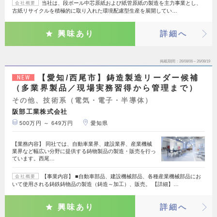
当社は、段ボール中芯原紙および紙管原紙の製造を主力事業とし、
会社概要
古紙リサイクルを積極的に取り入れた環境配慮型生産を展開してい…
興味あり
詳細へ
掲載期間
26/08/06～26/08/19
【愛知/西尾市】鋳造製造リーダー候補
NEW
（多業界製品／現場実務習得から管理まで）
その他、技術系（電気・電子・半導体）
阪部工業株式会社
500万円 ～ 649万円
愛知県
【業務内容】 同社では、自動車業界、建設業界、産業機械
業界など幅広い分野に提供する鋳物製品の製造・販売を行っ
ています。西尾…
【事業内容】 ■自動車部品、建設機械部品、各種産業機械部品にお
会社概要
いて使用される鋳鉄鋳物品の製造（鋳造～加工）、販売。 【詳細】…
興味あり
詳細へ