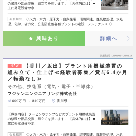
の修理や部品交換、組立てを担います。 【具体的には】 ■
主に発電設備や水…
◇火力・水力・原子力・自家発電、環境関連、廃棄物処理、水処
会社概要
理、化学、省力化、公害防止他各種プラントの建設・メンテナンス ◇…
興味あり
詳細へ
掲載期間
26/08/06～26/08/19
【香川／坂出】プラント用機械装置の
NEW
組み立て・仕上げ≪経験者募集／賞与6.4か月
／転勤なし≫
その他、技術系（電気・電子・半導体）
フジケンエンジニアリング株式会社
600万円 ～ 849万円
香川県
【職務内容】 タービンやポンプなどのプラント用機械装置
の修理や部品交換、組立てを担います。 【具体的には】 ■
主に発電設備や水…
◇火力・水力・原子力・自家発電、環境関連、廃棄物処理、水処
会社概要