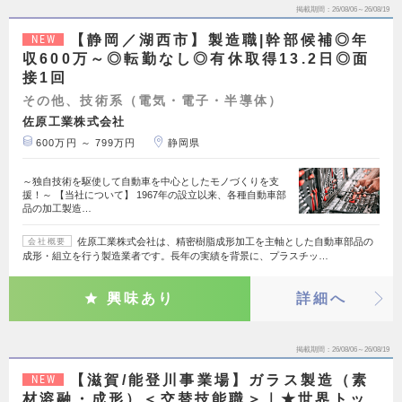
掲載期間
26/08/06～26/08/19
【静岡／湖西市】製造職|幹部候補◎年
NEW
収600万～◎転勤なし◎有休取得13.2日◎面
接1回
その他、技術系（電気・電子・半導体）
佐原工業株式会社
600万円 ～ 799万円
静岡県
～独自技術を駆使して自動車を中心としたモノづくりを支
援！～ 【当社について】 1967年の設立以来、各種自動車部
品の加工製造…
佐原工業株式会社は、精密樹脂成形加工を主軸とした自動車部品の
会社概要
成形・組立を行う製造業者です。長年の実績を背景に、プラスチッ…
興味あり
詳細へ
掲載期間
26/08/06～26/08/19
【滋賀/能登川事業場】ガラス製造（素
NEW
材溶融・成形）＜交替技能職＞｜★世界トッ