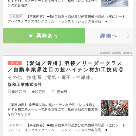
有する独立系メーカーである当社にて、精密プレス加工ライ
ンの監督者業…
【事業内容】 ■4輪自動車用部品及び産業機械用部品 （主にシート
会社概要
デバイス・ステアリングコラム・トランスミッションの各部品） ■…
興味あり
詳細へ
掲載期間
26/08/06～26/08/19
【愛知／豊橋】溶接／リーダークラス
NEW
／自動車業界注目の超ハイテン材加工技術◎
その他、技術系（電気・電子・半導体）
協和工業株式会社
500万円 ～ 699万円
愛知県
【業務内容】 業界最先端の超ハイテン材冷間プレス技術を
有する独立系メーカーである当社にて、量産部品の溶接業務
をお任せします…
【事業内容】 ■4輪自動車用部品及び産業機械用部品 （主にシート
会社概要
デバイス・ステアリングコラム・トランスミッションの各部品） ■…