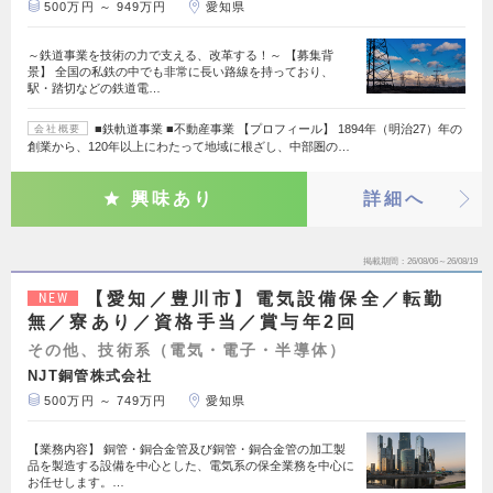
500万円 ～ 949万円
愛知県
～鉄道事業を技術の力で支える、改革する！～ 【募集背
景】 全国の私鉄の中でも非常に長い路線を持っており、
駅・踏切などの鉄道電…
■鉄軌道事業 ■不動産事業 【プロフィール】 1894年（明治27）年の
会社概要
創業から、120年以上にわたって地域に根ざし、中部圏の…
興味あり
詳細へ
掲載期間
26/08/06～26/08/19
【愛知／豊川市】電気設備保全／転勤
NEW
無／寮あり／資格手当／賞与年2回
その他、技術系（電気・電子・半導体）
NJT銅管株式会社
500万円 ～ 749万円
愛知県
【業務内容】 銅管・銅合金管及び銅管・銅合金管の加工製
品を製造する設備を中心とした、電気系の保全業務を中心に
お任せします。…