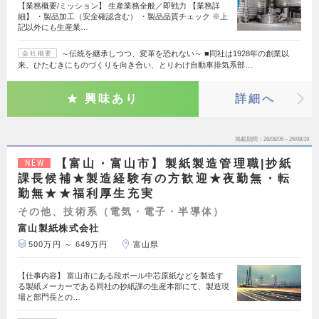
【業務概要/ミッション】 生産業務全般／即戦力 【業務詳
細】 ・製品加工（安全確認含む） ・製品品質チェック ※上
記以外にも生産業…
～伝統を継承しつつ、変革を恐れない～ ■同社は1928年の創業以
会社概要
来、ひたむきにものづくりを向き合い、とりわけ自動車排気系部…
興味あり
詳細へ
掲載期間
26/08/06～26/08/19
【富山・富山市】製紙製造管理職|抄紙
NEW
課長候補★製造経験有の方歓迎★夜勤無・転
勤無★★福利厚生充実
その他、技術系（電気・電子・半導体）
富山製紙株式会社
500万円 ～ 649万円
富山県
【仕事内容】 富山市にある段ボール中芯原紙などを製造す
る製紙メーカーである同社の抄紙課の生産本部にて、製造現
場と部門長との…