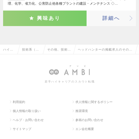
理、化学、省力化、公害防止他各種プラントの建設・メンテナンス ◇…
興味あり
詳細へ
ハイク
技術系（電
その他、技術系
ヘッドハンターの掲載求人のその
ラス求
気・電子・
（電気・電子・
他、技術系（電気・電子・半導体）
人TOP
半導体）
半導体）
の転職・求人情報一覧
若手ハイキャリアのスカウト転職
利用規約
求人情報に関するポリシー
個人情報の取り扱い
推奨環境
ヘルプ・お問い合わせ
参画のお問い合わせ
サイトマップ
エン会社概要