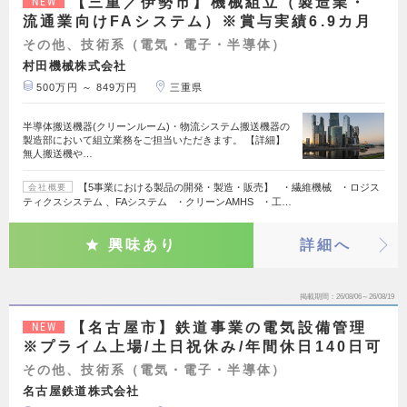
【三重／伊勢市】機械組立（製造業・
NEW
流通業向けFAシステム）※賞与実績6.9カ月
その他、技術系（電気・電子・半導体）
村田機械株式会社
500万円 ～ 849万円
三重県
半導体搬送機器(クリーンルーム)・物流システム搬送機器の
製造部において組立業務をご担当いただきます。 【詳細】
無人搬送機や…
【5事業における製品の開発・製造・販売】 ・繊維機械 ・ロジス
会社概要
ティクスシステム 、FAシステム ・クリーンAMHS ・工…
興味あり
詳細へ
掲載期間
26/08/06～26/08/19
【名古屋市】鉄道事業の電気設備管理
NEW
※プライム上場/土日祝休み/年間休日140日可
その他、技術系（電気・電子・半導体）
名古屋鉄道株式会社