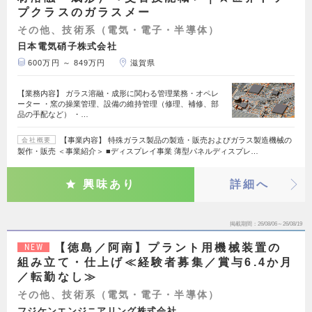
プクラスのガラスメー
その他、技術系（電気・電子・半導体）
日本電気硝子株式会社
600万円 ～ 849万円
滋賀県
【業務内容】 ガラス溶融・成形に関わる管理業務・オペレ
ーター ・窯の操業管理、設備の維持管理（修理、補修、部
品の手配など） ・…
【事業内容】 特殊ガラス製品の製造・販売およびガラス製造機械の
会社概要
製作・販売 ＜事業紹介＞ ■ディスプレイ事業 薄型パネルディスプレ…
興味あり
詳細へ
掲載期間
26/08/06～26/08/19
【徳島／阿南】プラント用機械装置の
NEW
組み立て・仕上げ≪経験者募集／賞与6.4か月
／転勤なし≫
その他、技術系（電気・電子・半導体）
フジケンエンジニアリング株式会社