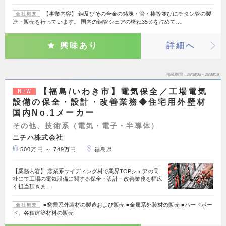
【事業内容】 銅及びその合金の鋳塊・管・棒等並びにチタン管の製
会社概要
造・販売を行っています。 国内の銅管シェアの概ね35％を占めて…
興味あり
詳細へ
掲載期間
26/08/06～26/08/19
【福島/いわき市】電気保全／工場電気
NEW
設備の保全・設計・改善業務◆住宅用外壁材
国内No.1メーカー
その他、技術系（電気・電子・半導体）
ニチハ株式会社
500万円 ～ 749万円
福島県
【業務内容】 窯業系サイディング材で業界TOPシェアの同
社にて工場の電気設備に関する保全・設計・改善業務を幅広
く担当頂きま…
■窯業系外装材の製造および販売 ■金属系外装材の販売 ■ハードボー
会社概要
ド、各種建築材料の販売