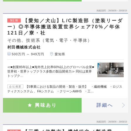
掲載期間
26/08/06～26/08/19
【愛知／犬山】L/C製造部（塗装リーダ
NEW
ー）◎半導体搬送装置世界シェア70%／年休
121日／寮・社
その他、技術系（電気・電子・半導体）
村田機械株式会社
500万円 ～ 949万円
愛知県
≪■創業85年以上■海外売上比率60%以上のグローバル企業■
世界初・世界トップクラス多数の製品開発力≫ 同社は業界
トップク…
【5事業における製品の開発・製造・販売】 ・繊維機械 ・ロジス
会社概要
ティクスシステム 、FAシステム ・クリーンAMHS ・工…
興味あり
詳細へ
掲載期間
26/08/06～26/08/19