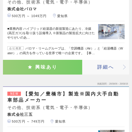
その他、技術系（電気・電子・半導体）
株式会社パロマ
500万円 ～ 1049万円
愛知県
■業務内容 ハイブリッド給湯器の新規製造にあたり、冷媒
(高圧ガス)を取り扱う設備導入 ※新製品の製造拡大に向けた
やりがいのあ…
パロマ・リームグループは、「空調機器（Air）」と「給湯機器（W
会社概要
ater）」の両方を作っている世界で唯一の企業です。 【事…
興味あり
詳細へ
掲載期間
26/08/06～26/08/19
【愛知／豊橋市】製造※国内大手自動
NEW
車部品メーカー
その他、技術系（電気・電子・半導体）
株式会社三五
500万円 ～ 749万円
愛知県