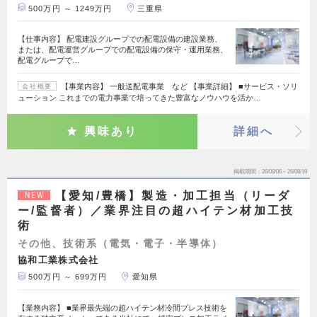
500万円 ～ 1249万円
三重県
【仕事内容】 配電建設グループでの配電設備の建設業務、
または、配電運営グループでの配電設備の保守・運用業務、
配電グループで…
【事業内容】 一般送配電事業 など 【事業詳細】 ■サービス・ソリ
会社概要
ューション これまでの電力事業で培ってきた豊富なノウハウを活か…
興味あり
詳細へ
掲載期間
26/08/06～26/08/19
【愛知/豊橋】製造・加工担当（リーダ
NEW
ー/監督者）／業界注目の超ハイテン材加工技
術
その他、技術系（電気・電子・半導体）
協和工業株式会社
500万円 ～ 699万円
愛知県
【業務内容】 ■業界最先端の超ハイテン材冷間プレス技術を