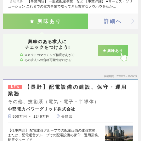
【事業内容】 一般送配電事業 など 【事業詳細】 ■サービス・ソリ
会社概要
ューション これまでの電力事業で培ってきた豊富なノウハウを活か…
興味あり
詳細へ
興味のある求人に
チェックをつけよう!
興味あり
スカウトのマッチング精度があがる!
その求人への合格可能性がわかる!
掲載期間
26/08/06～26/08/19
【長野】配電設備の建設、保守・運用
NEW
業務
その他、技術系（電気・電子・半導体）
中部電力パワーグリッド株式会社
500万円 ～ 1249万円
長野県
【仕事内容】 配電建設グループでの配電設備の建設業務、
または、配電運営グループでの配電設備の保守・運用業務、
配電グループで…