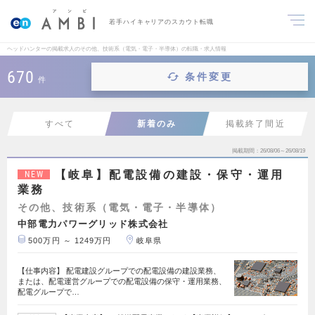
若手ハイキャリアのスカウト転職
ヘッドハンターの掲載求人のその他、技術系（電気・電子・半導体）の転職・求人情報
670
条件変更
件
すべて
新着のみ
掲載終了間近
掲載期間
26/08/06～26/08/19
【岐阜】配電設備の建設・保守・運用
NEW
業務
その他、技術系（電気・電子・半導体）
中部電力パワーグリッド株式会社
500万円 ～ 1249万円
岐阜県
【仕事内容】 配電建設グループでの配電設備の建設業務、
または、配電運営グループでの配電設備の保守・運用業務、
配電グループで…