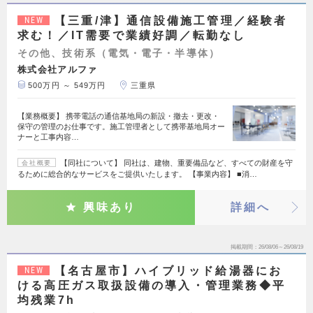
【三重/津】通信設備施工管理／経験者
NEW
求む！／IT需要で業績好調／転勤なし
その他、技術系（電気・電子・半導体）
株式会社アルファ
500万円 ～ 549万円
三重県
【業務概要】 携帯電話の通信基地局の新設・撤去・更改・
保守の管理のお仕事です。施工管理者として携帯基地局オー
ナーと工事内容…
【同社について】 同社は、建物、重要備品など、すべての財産を守
会社概要
るために総合的なサービスをご提供いたします。 【事業内容】 ■消…
興味あり
詳細へ
掲載期間
26/08/06～26/08/19
【名古屋市】ハイブリッド給湯器にお
NEW
ける高圧ガス取扱設備の導入・管理業務◆平
均残業7h