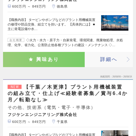
600万円 ～ 849万円
徳島県
【職務内容】 タービンやポンプなどのプラント用機械装置
の修理や部品交換、組立てを担います。 【具体的には】 ■
主に発電設備や水…
◇火力・水力・原子力・自家発電、環境関連、廃棄物処理、水処
会社概要
理、化学、省力化、公害防止他各種プラントの建設・メンテナンス ◇…
興味あり
詳細へ
掲載期間
26/08/06～26/08/19
【千葉／木更津】プラント用機械装置
NEW
の組み立て・仕上げ≪経験者募集／賞与6.4か
月／転勤なし≫
その他、技術系（電気・電子・半導体）
フジケンエンジニアリング株式会社
600万円 ～ 849万円
千葉県
【職務内容】 タービンやポンプなどのプラント用機械装置