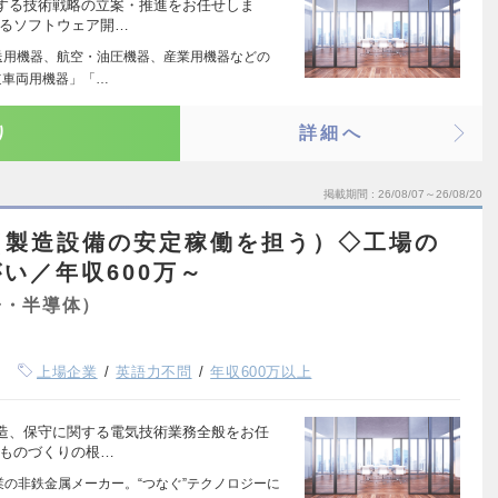
する技術戦略の立案・推進をお任せしま
するソフトウェア開…
送用機器、航空・油圧機器、産業用機器などの
道車両用機器」「…
り
詳細へ
掲載期間
26/08/07～26/08/20
（製造設備の安定稼働を担う）◇工場の
い／年収600万～
子・半導体）
上場企業
英語力不問
年収600万以上
造、保守に関する電気技術業務全般をお任
、ものづくりの根…
業の非鉄金属メーカー。“つなぐ”テクノロジーに