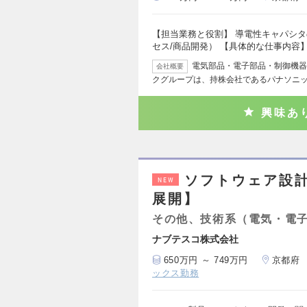
【担当業務と役割】 導電性キャパシタ
セス/商品開発） 【具体的な仕事内容
電気部品・電子部品・制御機器
会社概要
クグループは、持株会社であるパナソニッ
興味あ
ソフトウェア設
NEW
展開】
その他、技術系（電気・電
ナブテスコ株式会社
650万円 ～ 749万円
京都府
ックス勤務