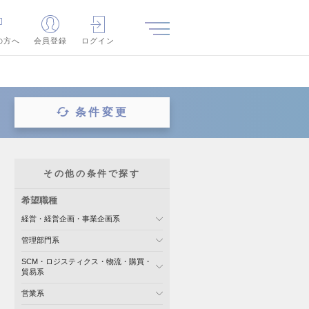
の方へ
会員登録
ログイン
条件変更
その他の条件で探す
希望職種
経営・経営企画・事業企画系
管理部門系
SCM・ロジスティクス・物流・購買・
貿易系
営業系