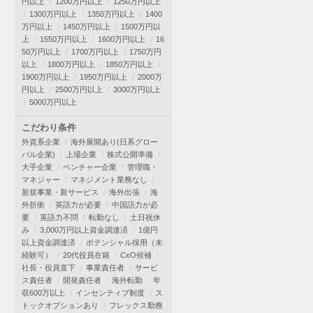
円以上
1200万円以上
1250万円以上
1300万円以上
1350万円以上
1400
万円以上
1450万円以上
1500万円以
上
1550万円以上
1600万円以上
16
50万円以上
1700万円以上
1750万円
以上
1800万円以上
1850万円以上
1900万円以上
1950万円以上
2000万
円以上
2500万円以上
3000万円以上
5000万円以上
こだわり条件
外資系企業
海外展開あり(日系グロー
バル企業)
上場企業
株式公開準備
大手企業
ベンチャー企業
管理職・
マネジャー
マネジメント業務なし
新規事業・新サービス
海外出張
海
外折衝
英語力が必要
中国語力が必
要
英語力不問
転勤なし
土日祝休
み
3,000万円以上資金調達済
1億円
以上資金調達済
ポテンシャル採用（未
経験可）
20代役員在籍
CxO候補
社長・役員直下
事業責任者
サービ
ス責任者
開発責任者
海外転勤
年
収600万以上
インセンティブ制度
ス
トックオプションあり
フレックス勤務