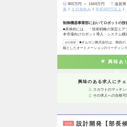
900万円 ～ 1649万円
滋賀県
業
土日祝休み
年収600万以上
制御機器事業部においてロボットの技
■具体的には… ・技術戦略の策定とア
本市場向けロボット導入・システム構
■オムロン株式会社は、独自の「
会社概要
核としたオートメーションのリーディン
興味あ
興味のある求人にチェ
スカウトのマッチン
その求人への合格可
設計開発【部長
NEW