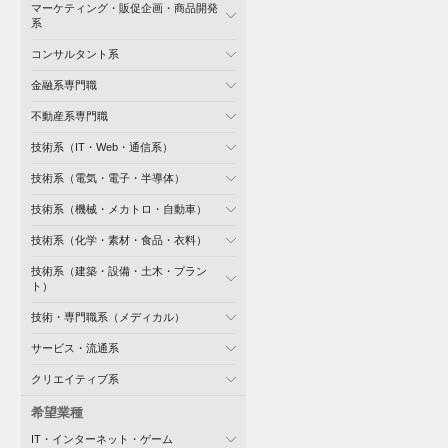
マーケティング・販促企画・商品開発
系
コンサルタント系
金融系専門職
不動産系専門職
技術系（IT・Web・通信系）
技術系（電気・電子・半導体）
技術系（機械・メカトロ・自動車）
技術系（化学・素材・食品・衣料）
技術系（建築・設備・土木・プラン
ト）
技術・専門職系（メディカル）
サービス・流通系
クリエイティブ系
希望業種
IT・インターネット・ゲーム