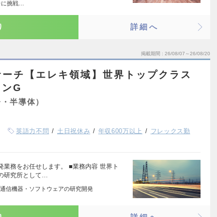
台に挑戦…
り
詳細へ
掲載期間
26/08/07～26/08/20
サーチ【エレキ領域】世界トップクラス
スンG
子・半導体）
英語力不問
土日祝休み
年収600万以上
フレックス勤
業務をお任せします。 ■業務内容 世界ト
の研究所として…
通信機器・ソフトウェアの研究開発