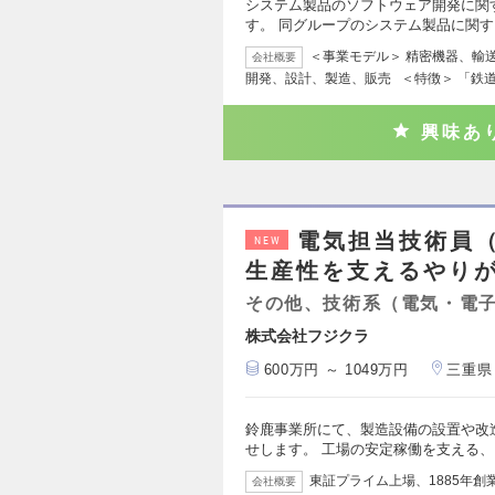
システム製品のソフトウェア開発に関
す。 同グループのシステム製品に関
＜事業モデル＞ 精密機器、輸
会社概要
開発、設計、製造、販売 ＜特徴＞ 「鉄
興味あ
電気担当技術員
NEW
生産性を支えるやりが
その他、技術系（電気・電
株式会社フジクラ
600万円 ～ 1049万円
三重県
鈴鹿事業所にて、製造設備の設置や改
せします。 工場の安定稼働を支える
東証プライム上場、1885年創
会社概要