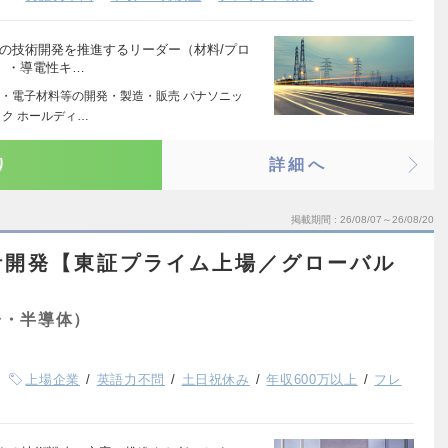
の技術開発を推進するリーダー（材料/プロ
】 ・導電性キ…
・電子材料等の開発・製造・販売 パナソニッ
ク ホールディ…
り
詳細へ
掲載期間
26/08/07～26/08/20
計開発【東証プライム上場／グローバル
子・半導体）
上場企業
英語力不問
土日祝休み
年収600万以上
フレ