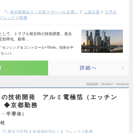
海外展開あり（日系グローバル企業）
上場企業
大手企
フレックス勤務
として、トラブル発生時の技術調査、過去
定効率化、顧客…
センシング＆コントロール+Think」技術を中
グカンパ…
り
詳細へ
掲載期間
26/08/07～26/08/20
タの技術開発 アルミ電極箔（エッチン
）◆京都勤務
子・半導体）
会社
英語力不問
年収600万以上
フレックス勤務