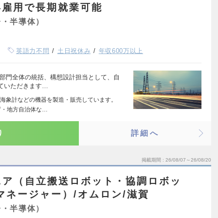
再雇用で長期就業可能
子・半導体）
英語力不問
土日祝休み
年収600万以上
術部門全体の統括、構想設計担当として、自
ていただきます…
海象計などの機器を製造・販売しています。
庁・地方自治体な…
り
詳細へ
掲載期間
26/08/07～26/08/20
ニア（自立搬送ロボット・協調ロボッ
マネージャー）/オムロン/滋賀
子・半導体）