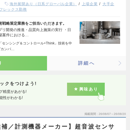
海外展開あり（日系グローバル企業）
上場企業
大手企
フレックス勤務
術戦略策定業務をご担当いただきます。
プリ開発の推進・品質向上施策の実行 ・日
築案件における…
センシング＆コントロール+Think」技術を中
グカンパ…
り
詳細へ
ックをつけよう!
興味あり
グ精度があがる!
能性がわかる!
掲載期間
26/08/07～26/08/20
候補／計測機器メーカー】超音波センサ