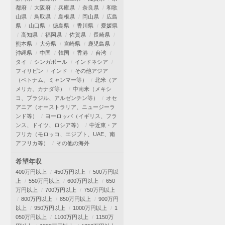
都府
大阪府
兵庫県
奈良県
和歌
山県
鳥取県
島根県
岡山県
広島
県
山口県
徳島県
香川県
愛媛県
高知県
福岡県
佐賀県
長崎県
熊本県
大分県
宮崎県
鹿児島県
沖縄県
中国
韓国
香港
台湾
タイ
シンガポール
インドネシア
フィリピン
インド
その他アジア
（ベトナム、ミャンマー等）
北米（ア
メリカ、カナダ等）
中南米（メキシ
コ、ブラジル、アルゼンチン等）
オセ
アニア（オーストラリア、ニュージーラ
ンド等）
ヨーロッパ（イギリス、フラ
ンス、ドイツ、ロシア等）
中近東・ア
フリカ（モロッコ、エジプト、UAE、南
アフリカ等）
その他の海外
希望年収
400万円以上
450万円以上
500万円以
上
550万円以上
600万円以上
650
万円以上
700万円以上
750万円以上
800万円以上
850万円以上
900万円
以上
950万円以上
1000万円以上
1
050万円以上
1100万円以上
1150万