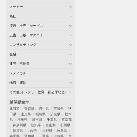
メーカー
商社
流通・小売・サービス
広告・出版・マスコミ
コンサルティング
金融
建設・不動産
メディカル
物流・運輸
その他(インフラ・教育・官公庁など)
希望勤務地
北海道
青森県
岩手県
宮城県
秋
田県
山形県
福島県
茨城県
栃木
県
群馬県
埼玉県
千葉県
東京都
神奈川県
新潟県
富山県
石川県
福井県
山梨県
長野県
岐阜県
静岡県
愛知県
三重県
滋賀県
京