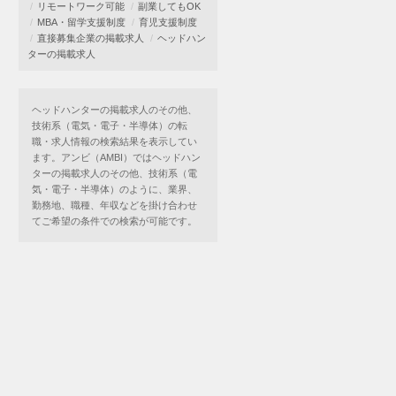
リモートワーク可能
副業してもOK
MBA・留学支援制度
育児支援制度
直接募集企業の掲載求人
ヘッドハン
ターの掲載求人
ヘッドハンターの掲載求人のその他、
技術系（電気・電子・半導体）の転
職・求人情報の検索結果を表示してい
ます。アンビ（AMBI）ではヘッドハン
ターの掲載求人のその他、技術系（電
気・電子・半導体）のように、業界、
勤務地、職種、年収などを掛け合わせ
てご希望の条件での検索が可能です。