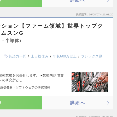
り
詳細へ
掲載期間
26/08/07～26/08/20
ジション【ファーム領域】世界トップク
サムスンG
子・半導体）
英語力不問
土日祝休み
年収600万以上
フレックス勤
発業務をお任せします。 ■業務内容 世界
ンの研究所とし…
通信機器・ソフトウェアの研究開発
り
詳細へ