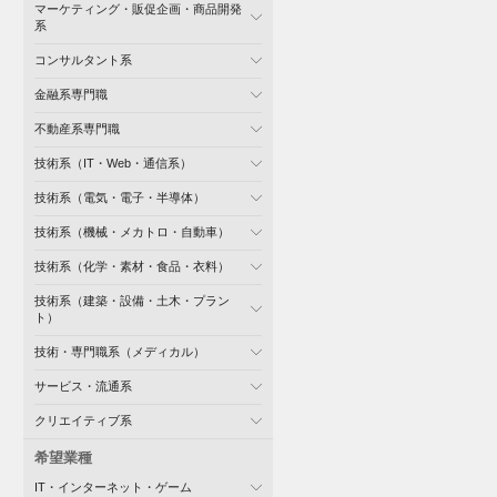
マーケティング・販促企画・商品開発
系
コンサルタント系
金融系専門職
不動産系専門職
技術系（IT・Web・通信系）
技術系（電気・電子・半導体）
技術系（機械・メカトロ・自動車）
技術系（化学・素材・食品・衣料）
技術系（建築・設備・土木・プラン
ト）
技術・専門職系（メディカル）
サービス・流通系
クリエイティブ系
希望業種
IT・インターネット・ゲーム