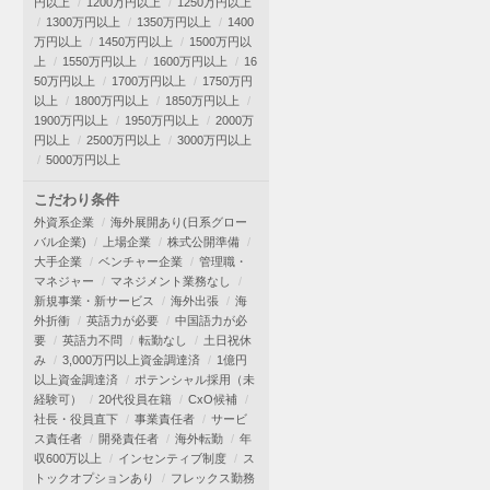
円以上
1200万円以上
1250万円以上
1300万円以上
1350万円以上
1400
万円以上
1450万円以上
1500万円以
上
1550万円以上
1600万円以上
16
50万円以上
1700万円以上
1750万円
以上
1800万円以上
1850万円以上
1900万円以上
1950万円以上
2000万
円以上
2500万円以上
3000万円以上
5000万円以上
こだわり条件
外資系企業
海外展開あり(日系グロー
バル企業)
上場企業
株式公開準備
大手企業
ベンチャー企業
管理職・
マネジャー
マネジメント業務なし
新規事業・新サービス
海外出張
海
外折衝
英語力が必要
中国語力が必
要
英語力不問
転勤なし
土日祝休
み
3,000万円以上資金調達済
1億円
以上資金調達済
ポテンシャル採用（未
経験可）
20代役員在籍
CxO候補
社長・役員直下
事業責任者
サービ
ス責任者
開発責任者
海外転勤
年
収600万以上
インセンティブ制度
ス
トックオプションあり
フレックス勤務