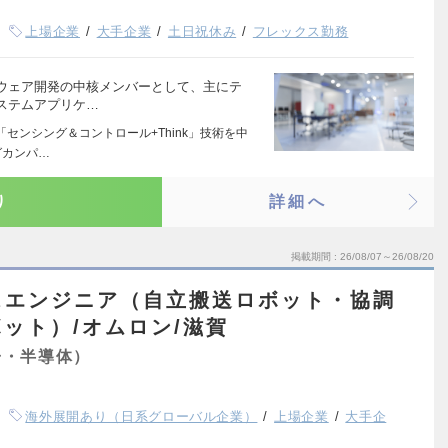
上場企業
大手企業
土日祝休み
フレックス勤務
ウェア開発の中核メンバーとして、主にテ
ステムアプリケ…
センシング＆コントロール+Think」技術を中
グカンパ…
り
詳細へ
掲載期間
26/08/07～26/08/20
スエンジニア（自立搬送ロボット・協調
ット）/オムロン/滋賀
子・半導体）
海外展開あり（日系グローバル企業）
上場企業
大手企