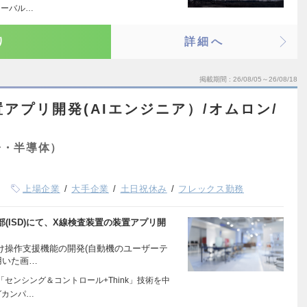
ローバル…
り
詳細へ
掲載期間
26/08/05～26/08/18
置アプリ開発(AIエンジニア）/オムロン/
子・半導体）
上場企業
大手企業
土日祝休み
フレックス勤務
(ISD)にて、X線検査装置の装置アプリ開
向け操作支援機能の開発(自動機のユーザーテ
用いた画…
センシング＆コントロール+Think」技術を中
グカンパ…