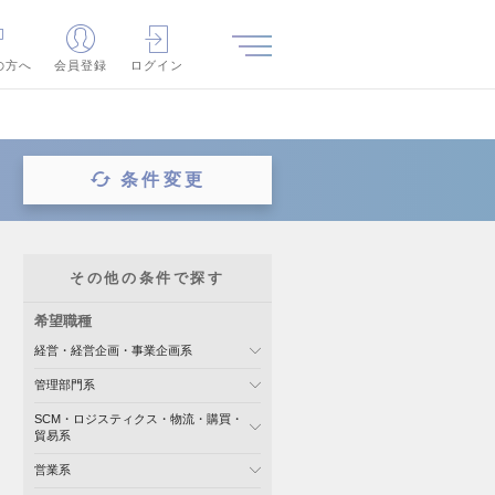
の方へ
会員登録
ログイン
条件変更
その他の条件で探す
希望職種
経営・経営企画・事業企画系
管理部門系
SCM・ロジスティクス・物流・購買・
貿易系
営業系