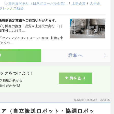
海外展開あり（日系グローバル企業）
上場企業
大手企
フレックス勤務
術戦略策定業務をご担当いただきます。
プリ開発の推進・品質向上施策の実行 ・日
築案件における…
センシング＆コントロール+Think」技術を中
グカンパ…
り
詳細へ
ックをつけよう!
興味あり
グ精度があがる!
能性がわかる!
掲載期間
26/08/07～26/08/20
ニア（自立搬送ロボット・協調ロボッ