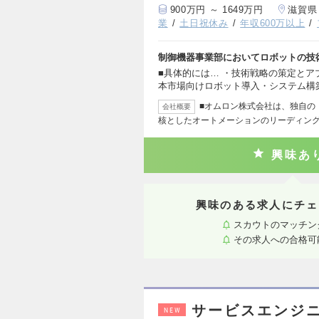
900万円 ～ 1649万円
滋賀県
業
土日祝休み
年収600万以上
制御機器事業部においてロボットの技
■具体的には… ・技術戦略の策定とア
本市場向けロボット導入・システム構
■オムロン株式会社は、独自の「
会社概要
核としたオートメーションのリーディン
興味あ
興味のある求人にチェ
スカウトのマッチン
その求人への合格可
サービスエンジ
NEW