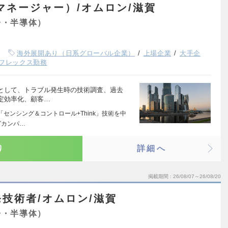
マネージャー）/オムロン/滋賀
子・半導体）
海外展開あり（日系グローバル企業）
上場企業
大手企
フレックス勤務
として、トラブル発生時の技術調査、過去
定効率化、顧客…
センシング＆コントロール+Think」技術を中
グカンパ…
り
詳細へ
掲載期間
26/08/07～26/08/20
技術者/オムロン/滋賀
子・半導体）