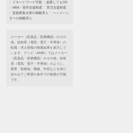
リモートワーク可能
副業してもOK
MBA・留学支援制度
育児支援制度
直接募集企業の掲載求人
ヘッドハン
ターの掲載求人
メーカー（医薬品・医療機器）のその
他、技術系（電気・電子・半導体）の
転職・求人情報の検索結果を表示して
います。アンビ（AMBI）ではメーカー
（医薬品・医療機器）のその他、技術
系（電気・電子・半導体）のように、
業界、勤務地、職種、年収などを掛け
合わせてご希望の条件での検索が可能
です。