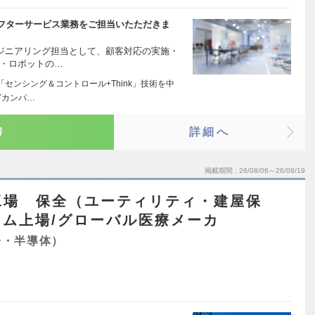
フターサービス業務をご担当いたただきま
ンジニアリング担当として、顧客対応の実施・
 ・ロボットの…
センシング＆コントロール+Think」技術を中
グカンパ…
り
詳細へ
掲載期間
26/08/06～26/08/19
工場 保全（ユーティリティ・建屋保
ム上場/グローバル医療メーカ
子・半導体）