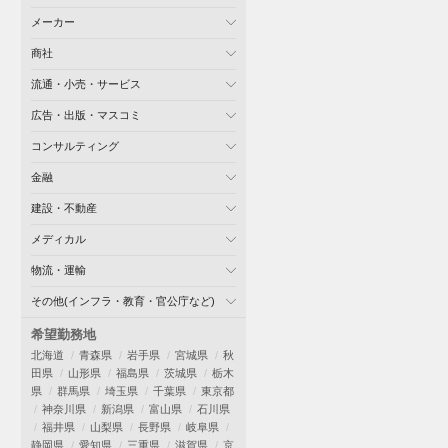
メーカー
商社
流通・小売・サービス
広告・出版・マスコミ
コンサルティング
金融
建設・不動産
メディカル
物流・運輸
その他(インフラ・教育・官公庁など)
希望勤務地
北海道
青森県
岩手県
宮城県
秋
田県
山形県
福島県
茨城県
栃木
県
群馬県
埼玉県
千葉県
東京都
神奈川県
新潟県
富山県
石川県
福井県
山梨県
長野県
岐阜県
静岡県
愛知県
三重県
滋賀県
京