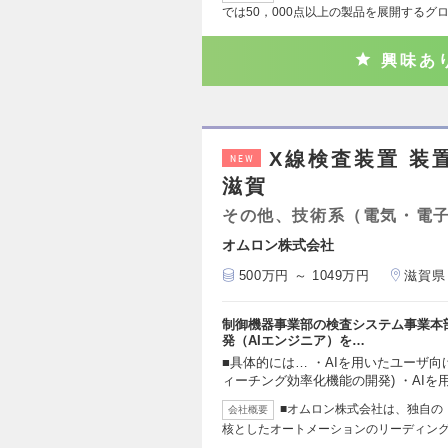
では50，000点以上の製品を展開するグ
興味あ
X線検査装置 装
NEW
滋賀
その他、技術系（電気・電
オムロン株式会社
500万円 ～ 1049万円
滋賀県
制御機器事業部の検査システム事業本部
発（AIエンジニア）を…
■具体的には… ・AIを用いたユーザ
ィーチング効率化機能の開発) ・AIを
■オムロン株式会社は、独自の「
会社概要
核としたオートメーションのリーディン