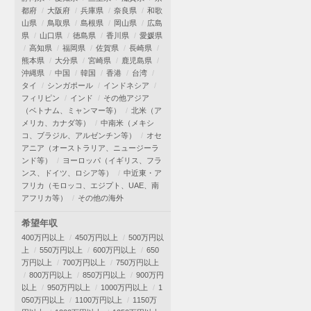
都府
大阪府
兵庫県
奈良県
和歌
山県
鳥取県
島根県
岡山県
広島
県
山口県
徳島県
香川県
愛媛県
高知県
福岡県
佐賀県
長崎県
熊本県
大分県
宮崎県
鹿児島県
沖縄県
中国
韓国
香港
台湾
タイ
シンガポール
インドネシア
フィリピン
インド
その他アジア
（ベトナム、ミャンマー等）
北米（ア
メリカ、カナダ等）
中南米（メキシ
コ、ブラジル、アルゼンチン等）
オセ
アニア（オーストラリア、ニュージーラ
ンド等）
ヨーロッパ（イギリス、フラ
ンス、ドイツ、ロシア等）
中近東・ア
フリカ（モロッコ、エジプト、UAE、南
アフリカ等）
その他の海外
希望年収
400万円以上
450万円以上
500万円以
上
550万円以上
600万円以上
650
万円以上
700万円以上
750万円以上
800万円以上
850万円以上
900万円
以上
950万円以上
1000万円以上
1
050万円以上
1100万円以上
1150万