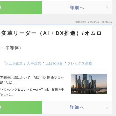
り
詳細へ
掲載期間
26/08/04～26/08/17
変革リーダー（AI・DX推進）/オムロ
子・半導体）
上場企業
大手企業
土日祝休み
フレックス勤務
ェア開発組織において、AI活用と開発プロセ
進いただ…
センシング＆コントロール+Think」技術を中
グカンパ…
り
詳細へ