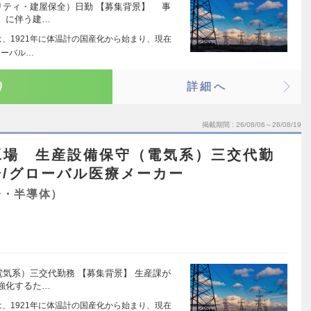
ィリティ・建屋保全）日勤 【募集背景】 事
）に伴う建…
は、1921年に体温計の国産化から始まり、現在
ローバル…
り
詳細へ
掲載期間
26/08/06～26/08/19
工場 生産設備保守（電気系）三交代勤
/グローバル医療メーカー
子・半導体）
電気系）三交代勤務 【募集背景】 生産課が
強化するた…
は、1921年に体温計の国産化から始まり、現在