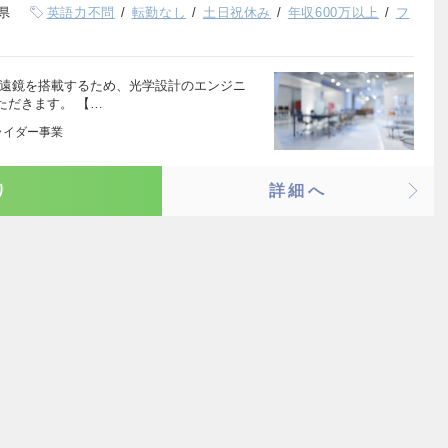
県
英語力不問
転勤なし
土日祝休み
年収600万以上
フ
望遠鏡を搭載するため、光学設計のエンジニ
ただきます。 【…
ライダー事業
り
詳細へ