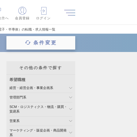
の方へ
会員登録
ログイン
電子・半導体）の転職・求人情報一覧
条件変更
その他の条件で探す
希望職種
経営・経営企画・事業企画系
管理部門系
SCM・ロジスティクス・物流・購買・
貿易系
営業系
マーケティング・販促企画・商品開発
系