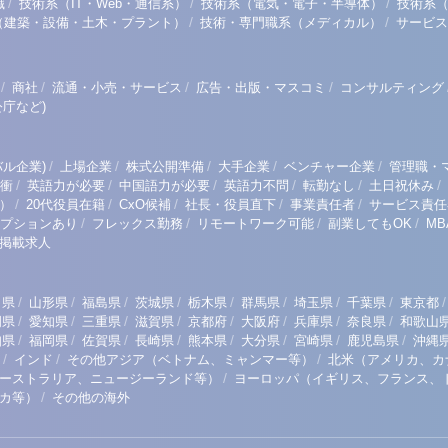
/
/
/
職
技術系（IT・Web・通信系）
技術系（電気・電子・半導体）
技術系
/
/
（建築・設備・土木・プラント）
技術・専門職系（メディカル）
サービス
/
/
/
/
商社
流通・小売・サービス
広告・出版・マスコミ
コンサルティング
庁など)
/
/
/
/
/
ル企業)
上場企業
株式公開準備
大手企業
ベンチャー企業
管理職・
/
/
/
/
/
/
衝
英語力が必要
中国語力が必要
英語力不問
転勤なし
土日祝休み
/
/
/
/
/
）
20代役員在籍
CxO候補
社長・役員直下
事業責任者
サービス責任
/
/
/
/
プションあり
フレックス勤務
リモートワーク可能
副業してもOK
M
掲載求人
/
/
/
/
/
/
/
/
/
田県
山形県
福島県
茨城県
栃木県
群馬県
埼玉県
千葉県
東京都
/
/
/
/
/
/
/
/
岡県
愛知県
三重県
滋賀県
京都府
大阪府
兵庫県
奈良県
和歌山
/
/
/
/
/
/
/
/
知県
福岡県
佐賀県
長崎県
熊本県
大分県
宮崎県
鹿児島県
沖縄
/
/
/
インド
その他アジア（ベトナム、ミャンマー等）
北米（アメリカ、カ
/
ーストラリア、ニュージーランド等）
ヨーロッパ（イギリス、フランス、
/
リカ等）
その他の海外