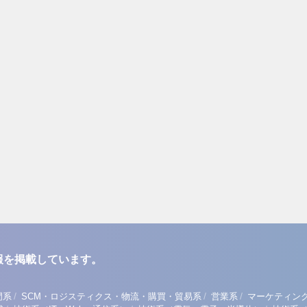
報を掲載しています。
/
/
/
門系
SCM・ロジスティクス・物流・購買・貿易系
営業系
マーケティン