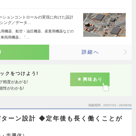
ーションコントロールの実現に向けた設計
ンシング／データ…
送用機器、航空・油圧機器、産業用機器などの
道車両用機器」「…
り
詳細へ
ックをつけよう!
興味あり
グ精度があがる!
能性がわかる!
掲載期間
26/07/24～26/08/06
ターン設計 ◆定年後も長く働くことが
子・半導体）