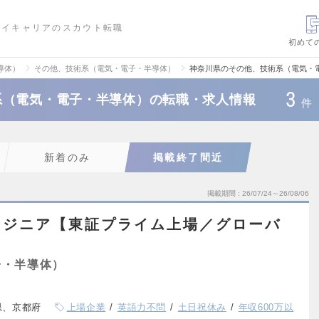
ハイキャリアのスカウト転職
初めて
導体）
その他、技術系（電気・電子・半導体）
神奈川県のその他、技術系（電気・
3
系（電気・電子・半導体）の転職・求人情報
件
新着のみ
掲載終了間近
掲載期間
26/07/24～26/08/06
ンジニア【東証プライム上場／グローバ
子・半導体）
県、京都府
上場企業
英語力不問
土日祝休み
年収600万以