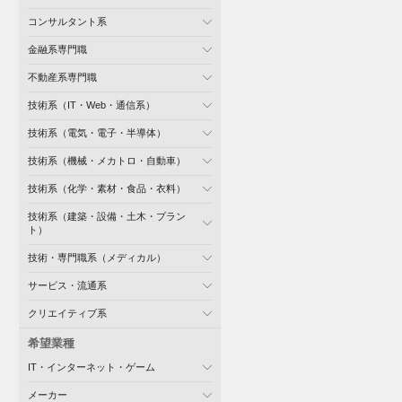
コンサルタント系
金融系専門職
不動産系専門職
技術系（IT・Web・通信系）
技術系（電気・電子・半導体）
技術系（機械・メカトロ・自動車）
技術系（化学・素材・食品・衣料）
技術系（建築・設備・土木・プラン
ト）
技術・専門職系（メディカル）
サービス・流通系
クリエイティブ系
希望業種
IT・インターネット・ゲーム
メーカー