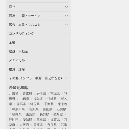
商社
流通・小売・サービス
広告・出版・マスコミ
コンサルティング
金融
建設・不動産
メディカル
物流・運輸
その他(インフラ・教育・官公庁など)
希望勤務地
北海道
青森県
岩手県
宮城県
秋
田県
山形県
福島県
茨城県
栃木
県
群馬県
埼玉県
千葉県
東京都
神奈川県
新潟県
富山県
石川県
福井県
山梨県
長野県
岐阜県
静岡県
愛知県
三重県
滋賀県
京
都府
大阪府
兵庫県
奈良県
和歌