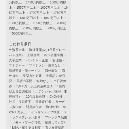
万円以上
1450万円以上
1500万円以
上
1550万円以上
1600万円以上
16
50万円以上
1700万円以上
1750万円
以上
1800万円以上
1850万円以上
1900万円以上
1950万円以上
2000万
円以上
2500万円以上
3000万円以上
5000万円以上
こだわり条件
外資系企業
海外展開あり(日系グロー
バル企業)
上場企業
株式公開準備
大手企業
ベンチャー企業
管理職・
マネジャー
マネジメント業務なし
新規事業・新サービス
海外出張
海
外折衝
英語力が必要
中国語力が必
要
英語力不問
転勤なし
土日祝休
み
3,000万円以上資金調達済
1億円
以上資金調達済
ポテンシャル採用（未
経験可）
20代役員在籍
CxO候補
社長・役員直下
事業責任者
サービ
ス責任者
開発責任者
海外転勤
年
収600万以上
インセンティブ制度
ス
トックオプションあり
フレックス勤務
リモートワーク可能
副業してもOK
MBA・留学支援制度
育児支援制度