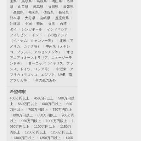
山県
鳥取県
島根県
岡山県
広島
県
山口県
徳島県
香川県
愛媛県
高知県
福岡県
佐賀県
長崎県
熊本県
大分県
宮崎県
鹿児島県
沖縄県
中国
韓国
香港
台湾
タイ
シンガポール
インドネシア
フィリピン
インド
その他アジア
（ベトナム、ミャンマー等）
北米（ア
メリカ、カナダ等）
中南米（メキシ
コ、ブラジル、アルゼンチン等）
オセ
アニア（オーストラリア、ニュージーラ
ンド等）
ヨーロッパ（イギリス、フラ
ンス、ドイツ、ロシア等）
中近東・ア
フリカ（モロッコ、エジプト、UAE、南
アフリカ等）
その他の海外
希望年収
400万円以上
450万円以上
500万円以
上
550万円以上
600万円以上
650
万円以上
700万円以上
750万円以上
800万円以上
850万円以上
900万円
以上
950万円以上
1000万円以上
1
050万円以上
1100万円以上
1150万
円以上
1200万円以上
1250万円以上
1300万円以上
1350万円以上
1400