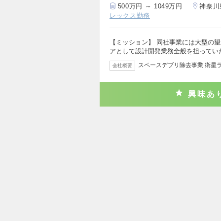
500万円 ～ 1049万円
神奈川
レックス勤務
【ミッション】 同社事業には大型の
アとして設計開発業務全般を担ってい
スペースデブリ除去事業 衛星
会社概要
興味あ