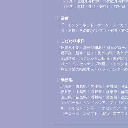
/
/
ント系
金融系専門職
不動産系専門
/
（化学・素材・食品・衣料）
技術系
業種
/
IT・インターネット・ゲーム
メーカー
/
流・運輸
その他(インフラ・教育・官公
こだわり条件
/
外資系企業
海外展開あり(日系グローバ
/
/
規事業・新サービス
海外出張
海外折
/
金調達済
ポテンシャル採用（未経験可
/
/
以上
インセンティブ制度
ストックオ
/
募集企業の掲載求人
ヘッドハンターの
勤務地
/
/
/
/
北海道
青森県
岩手県
宮城県
秋
/
/
/
/
福井県
山梨県
長野県
岐阜県
静
/
/
/
/
山口県
徳島県
香川県
愛媛県
高
/
/
ンガポール
インドネシア
フィリピン
/
ル、アルゼンチン等）
オセアニア（オ
（モロッコ、エジプト、UAE、南アフ