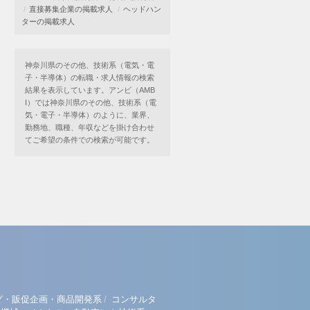
直接募集企業の掲載求人
ヘッドハン
ターの掲載求人
神奈川県のその他、技術系（電気・電
子・半導体）の転職・求人情報の検索
結果を表示しています。アンビ（AMB
I）では神奈川県のその他、技術系（電
気・電子・半導体）のように、業界、
勤務地、職種、年収などを掛け合わせ
てご希望の条件での検索が可能です。
/
グ・販促企画・商品開発系
コンサルタ