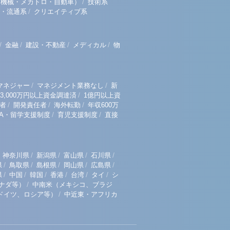
/
（機械・メカトロ・自動車）
技術系
/
・流通系
クリエイティブ系
/
/
/
/
金融
建設・不動産
メディカル
物
/
/
マネジャー
マネジメント業務なし
新
/
3,000万円以上資金調達済
1億円以上資
/
/
/
者
開発責任者
海外転勤
年収600万
/
/
BA・留学支援制度
育児支援制度
直接
/
/
/
/
神奈川県
新潟県
富山県
石川県
/
/
/
/
/
県
鳥取県
島根県
岡山県
広島県
/
/
/
/
/
/
県
中国
韓国
香港
台湾
タイ
シ
/
ナダ等）
中南米（メキシコ、ブラジ
/
ドイツ、ロシア等）
中近東・アフリカ