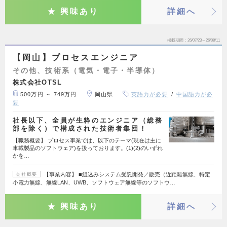
興味あり
詳細へ
掲載期間
26/07/23～26/08/11
【岡山】プロセスエンジニア
その他、技術系（電気・電子・半導体）
株式会社OTSL
500万円 ～ 749万円
岡山県
英語力が必要
中国語力が必
要
社長以下、全員が生粋のエンジニア（総務
部を除く）で構成された技術者集団！
【職務概要】 プロセス事業では、以下のテーマ(現在は主に
車載製品のソフトウェア)を扱っております。(1)(2)のいずれ
かを…
【事業内容】 ■組込みシステム受託開発／販売（近距離無線、特定
会社概要
小電力無線、無線LAN、UWB、ソフトウェア無線等のソフトウ…
興味あり
詳細へ