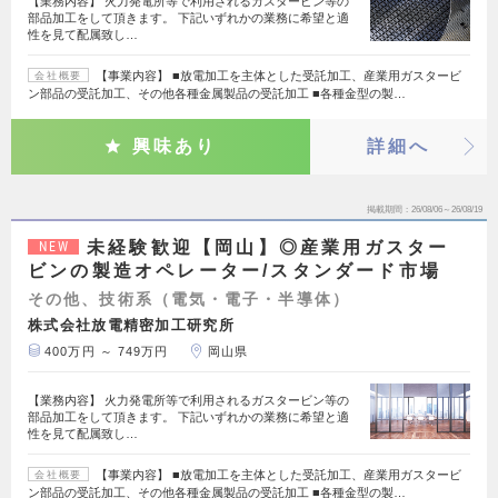
【業務内容】 火力発電所等で利用されるガスタービン等の
部品加工をして頂きます。 下記いずれかの業務に希望と適
性を見て配属致し…
【事業内容】 ■放電加工を主体とした受託加工、産業用ガスタービ
会社概要
ン部品の受託加工、その他各種金属製品の受託加工 ■各種金型の製…
興味あり
詳細へ
掲載期間
26/08/06～26/08/19
未経験歓迎【岡山】◎産業用ガスター
NEW
ビンの製造オペレーター/スタンダード市場
その他、技術系（電気・電子・半導体）
株式会社放電精密加工研究所
400万円 ～ 749万円
岡山県
【業務内容】 火力発電所等で利用されるガスタービン等の
部品加工をして頂きます。 下記いずれかの業務に希望と適
性を見て配属致し…
【事業内容】 ■放電加工を主体とした受託加工、産業用ガスタービ
会社概要
ン部品の受託加工、その他各種金属製品の受託加工 ■各種金型の製…