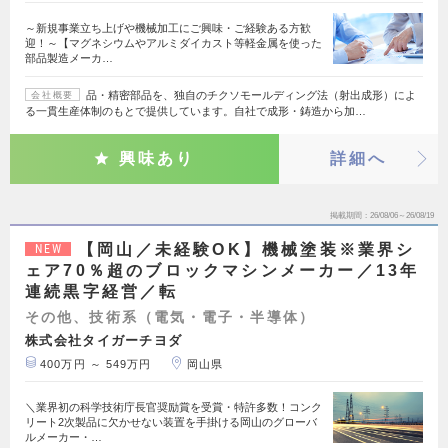
～新規事業立ち上げや機械加工にご興味・ご経験ある方歓
迎！～【マグネシウムやアルミダイカスト等軽金属を使った
部品製造メーカ…
品・精密部品を、独自のチクソモールディング法（射出成形）によ
会社概要
る一貫生産体制のもとで提供しています。自社で成形・鋳造から加…
興味あり
詳細へ
掲載期間
26/08/06～26/08/19
【岡山／未経験OK】機械塗装※業界シ
NEW
ェア70％超のブロックマシンメーカー／13年
連続黒字経営／転
その他、技術系（電気・電子・半導体）
株式会社タイガーチヨダ
400万円 ～ 549万円
岡山県
＼業界初の科学技術庁長官奨励賞を受賞・特許多数！コンク
リート2次製品に欠かせない装置を手掛ける岡山のグローバ
ルメーカー・…