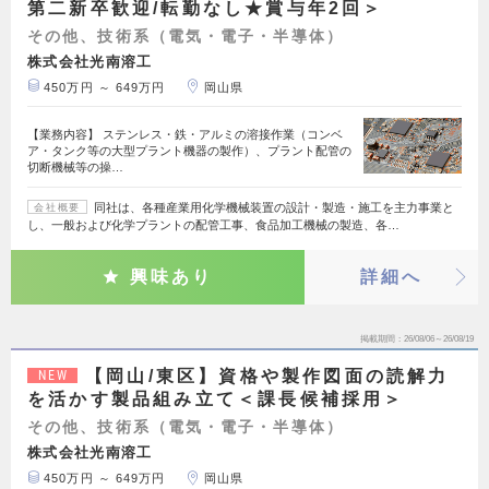
第二新卒歓迎/転勤なし★賞与年2回＞
その他、技術系（電気・電子・半導体）
株式会社光南溶工
450万円 ～ 649万円
岡山県
【業務内容】 ステンレス・鉄・アルミの溶接作業（コンベ
ア・タンク等の大型プラント機器の製作）、プラント配管の
切断機械等の操…
同社は、各種産業用化学機械装置の設計・製造・施工を主力事業と
会社概要
し、一般および化学プラントの配管工事、食品加工機械の製造、各…
興味あり
詳細へ
掲載期間
26/08/06～26/08/19
【岡山/東区】資格や製作図面の読解力
NEW
を活かす製品組み立て＜課長候補採用＞
その他、技術系（電気・電子・半導体）
株式会社光南溶工
450万円 ～ 649万円
岡山県