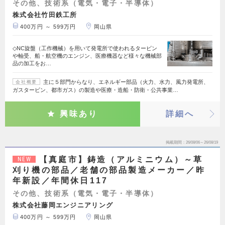
その他、技術系（電気・電子・半導体）
株式会社竹田鉄工所
400万円 ～ 599万円
岡山県
◇NC旋盤（工作機械）を用いて発電所で使われるタービン
や軸受、船・航空機のエンジン、医療機器など様々な機械部
品の加工をお…
主に５部門からなり、エネルギー部品（火力、水力、風力発電所、
会社概要
ガスタービン、都市ガス）の製造や医療・造船・防衛・公共事業…
興味あり
詳細へ
掲載期間
26/08/06～26/08/19
【真庭市】鋳造（アルミニウム）～草
NEW
刈り機の部品／老舗の部品製造メーカー／昨
年新設／年間休日117
その他、技術系（電気・電子・半導体）
株式会社藤岡エンジニアリング
400万円 ～ 599万円
岡山県