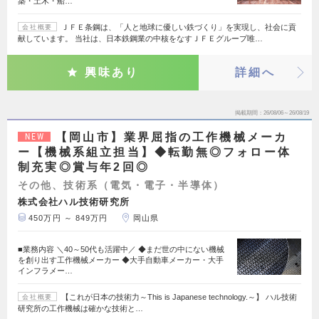
築・土木・船…
ＪＦＥ条鋼は、「人と地球に優しい鉄づくり」を実現し、社会に貢
会社概要
献しています。 当社は、日本鉄鋼業の中核をなすＪＦＥグループ唯…
興味あり
詳細へ
掲載期間
26/08/06～26/08/19
【岡山市】業界屈指の工作機械メーカ
NEW
ー【機械系組立担当】◆転勤無◎フォロー体
制充実◎賞与年2回◎
その他、技術系（電気・電子・半導体）
株式会社ハル技術研究所
450万円 ～ 849万円
岡山県
■業務内容 ＼40～50代も活躍中／ ◆まだ世の中にない機械
を創り出す工作機械メーカー ◆大手自動車メーカー・大手
インフラメー…
【これが日本の技術力～This is Japanese technology.～】 ハル技術
会社概要
研究所の工作機械は確かな技術と…