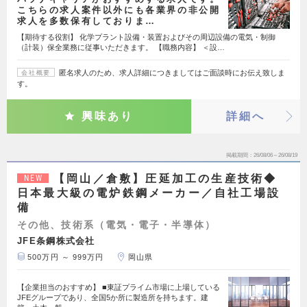
こちらの求人案件以外にも各業界の非公開
求人を多数保有しておりま…
【期待する役割】 化学プラント設備・装置およびその周辺設備の電気・制御
（計装）保全業務に従事いただきます。 【職務内容】 ＜設…
匿名求人のため、求人詳細につきましてはご面談時にお伝え致しま
会社概要
す。
興味あり
詳細へ
掲載期間
26/08/06～26/08/19
【岡山／倉敷】圧延加工の生産技術◆
NEW
日本最大級の電炉鉄鋼メーカー／自社工場設
備
その他、技術系（電気・電子・半導体）
JFE条鋼株式会社
500万円 ～ 999万円
岡山県
【企業担当のおすすめ】 ■東証プライム市場に上場している
JFEグループであり、全国5か所に製造所を持ちます。建