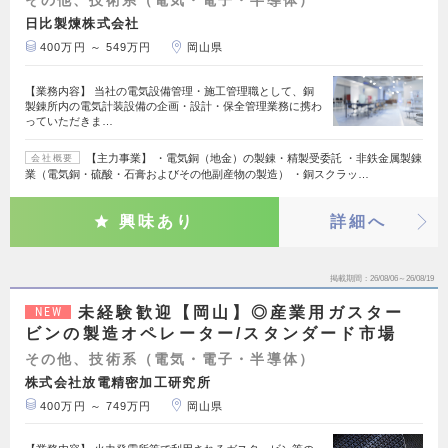
その他、技術系（電気・電子・半導体）
日比製煉株式会社
400万円 ～ 549万円
岡山県
【業務内容】 当社の電気設備管理・施工管理職として、銅
製錬所内の電気計装設備の企画・設計・保全管理業務に携わ
っていただきま…
【主力事業】 ・電気銅（地金）の製錬・精製受委託 ・非鉄金属製錬
会社概要
業（電気銅・硫酸・石膏およびその他副産物の製造） ・銅スクラッ…
興味あり
詳細へ
掲載期間
26/08/06～26/08/19
未経験歓迎【岡山】◎産業用ガスター
NEW
ビンの製造オペレーター/スタンダード市場
その他、技術系（電気・電子・半導体）
株式会社放電精密加工研究所
400万円 ～ 749万円
岡山県