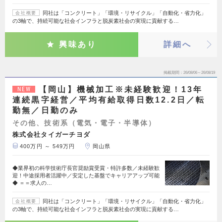
同社は「コンクリート」「環境・リサイクル」「自動化・省力化」
会社概要
の3軸で、持続可能な社会インフラと脱炭素社会の実現に貢献する…
興味あり
詳細へ
掲載期間
26/08/06～26/08/19
【岡山】機械加工※未経験歓迎！13年
NEW
連続黒字経営／平均有給取得日数12.2日／転
勤無／日勤のみ
その他、技術系（電気・電子・半導体）
株式会社タイガーチヨダ
400万円 ～ 549万円
岡山県
◆業界初の科学技術庁長官奨励賞受賞・特許多数／未経験歓
迎！中途採用者活躍中／安定した基盤でキャリアアップ可能
◆ ＝＝求人の…
同社は「コンクリート」「環境・リサイクル」「自動化・省力化」
会社概要
の3軸で、持続可能な社会インフラと脱炭素社会の実現に貢献する…