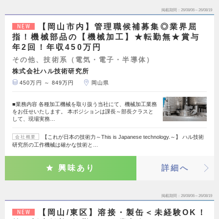
掲載期間
26/08/06～26/08/19
【岡山市内】管理職候補募集◎業界屈
NEW
指！機械部品の【機械加工】★転勤無★賞与
年2回！年収450万円
その他、技術系（電気・電子・半導体）
株式会社ハル技術研究所
450万円 ～ 849万円
岡山県
■業務内容 各種加工機械を取り扱う当社にて、機械加工業務
をお任せいたします。 本ポジションは課長～部長クラスと
して、現場実務…
【これが日本の技術力～This is Japanese technology.～】 ハル技術
会社概要
研究所の工作機械は確かな技術と…
興味あり
詳細へ
掲載期間
26/08/06～26/08/19
【岡山/東区】溶接・製缶＜未経験OK！
NEW