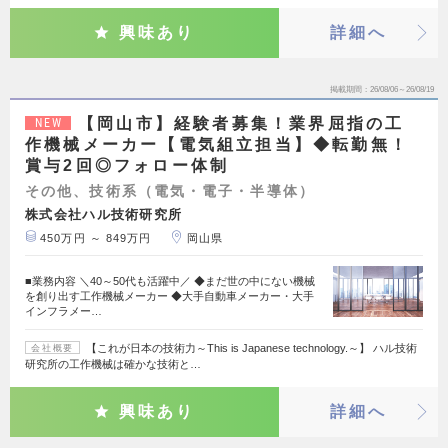
興味あり
詳細へ
掲載期間
26/08/06～26/08/19
【岡山市】経験者募集！業界屈指の工
NEW
作機械メーカー【電気組立担当】◆転勤無！
賞与2回◎フォロー体制
その他、技術系（電気・電子・半導体）
株式会社ハル技術研究所
450万円 ～ 849万円
岡山県
■業務内容 ＼40～50代も活躍中／ ◆まだ世の中にない機械
を創り出す工作機械メーカー ◆大手自動車メーカー・大手
インフラメー…
【これが日本の技術力～This is Japanese technology.～】 ハル技術
会社概要
研究所の工作機械は確かな技術と…
興味あり
詳細へ