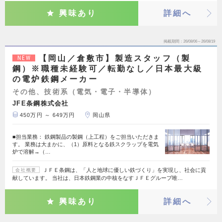
興味あり
詳細へ
掲載期間
26/08/06～26/08/19
【岡山／倉敷市】製造スタッフ（製
NEW
鋼）※職種未経験可／転勤なし／日本最大級
の電炉鉄鋼メーカー
その他、技術系（電気・電子・半導体）
JFE条鋼株式会社
450万円 ～ 649万円
岡山県
■担当業務： 鉄鋼製品の製鋼（上工程）をご担当いただきま
す。 業務は大まかに、（1）原料となる鉄スクラップを電気
炉で溶解→（…
ＪＦＥ条鋼は、「人と地球に優しい鉄づくり」を実現し、社会に貢
会社概要
献しています。 当社は、日本鉄鋼業の中核をなすＪＦＥグループ唯…
興味あり
詳細へ