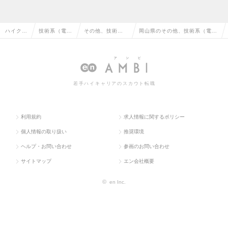
ハイクラ
技術系（電
その他、技術系
岡山県のその他、技術系（電
ス求人T
気・電子・半
（電気・電子・
気・電子・半導体）の転職・求
OP
導体）
半導体）
人情報一覧
若手ハイキャリアのスカウト転職
利用規約
求人情報に関するポリシー
個人情報の取り扱い
推奨環境
ヘルプ・お問い合わせ
参画のお問い合わせ
サイトマップ
エン会社概要
©
en Inc.