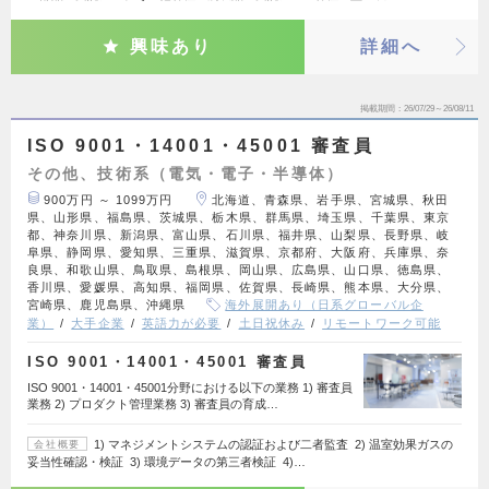
興味あり
詳細へ
掲載期間
26/07/29～26/08/11
ISO 9001・14001・45001 審査員
その他、技術系（電気・電子・半導体）
900万円 ～ 1099万円
北海道、青森県、岩手県、宮城県、秋田
県、山形県、福島県、茨城県、栃木県、群馬県、埼玉県、千葉県、東京
都、神奈川県、新潟県、富山県、石川県、福井県、山梨県、長野県、岐
阜県、静岡県、愛知県、三重県、滋賀県、京都府、大阪府、兵庫県、奈
良県、和歌山県、鳥取県、島根県、岡山県、広島県、山口県、徳島県、
香川県、愛媛県、高知県、福岡県、佐賀県、長崎県、熊本県、大分県、
宮崎県、鹿児島県、沖縄県
海外展開あり（日系グローバル企
業）
大手企業
英語力が必要
土日祝休み
リモートワーク可能
ISO 9001・14001・45001 審査員
ISO 9001・14001・45001分野における以下の業務 1) 審査員
業務 2) プロダクト管理業務 3) 審査員の育成…
1) マネジメントシステムの認証および二者監査 2) 温室効果ガスの
会社概要
妥当性確認・検証 3) 環境データの第三者検証 4)…