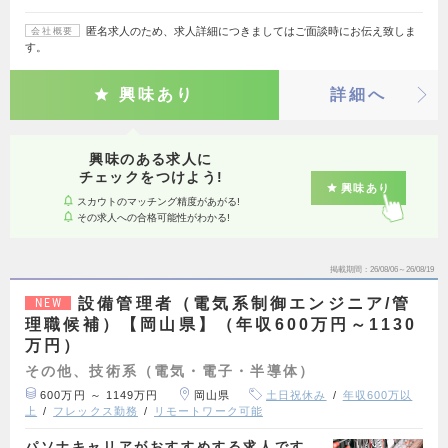
匿名求人のため、求人詳細につきましてはご面談時にお伝え致しま
会社概要
す。
興味あり
詳細へ
興味のある求人に
チェックをつけよう!
興味あり
スカウトのマッチング精度があがる!
その求人への合格可能性がわかる!
掲載期間
26/08/06～26/08/19
設備管理者（電気系制御エンジニア/管
NEW
理職候補）【岡山県】（年収600万円～1130
万円）
その他、技術系（電気・電子・半導体）
600万円 ～ 1149万円
岡山県
土日祝休み
年収600万以
上
フレックス勤務
リモートワーク可能
パソナキャリアがおすすめする求人です。