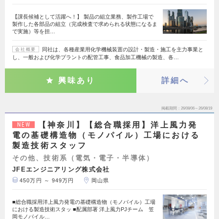
【課長候補として活躍へ！】 製品の組立業務、製作工場で
製作した各部品の組立（完成検査で求められる状態になるま
で実施）等を担…
同社は、各種産業用化学機械装置の設計・製造・施工を主力事業と
会社概要
し、一般および化学プラントの配管工事、食品加工機械の製造、各…
興味あり
詳細へ
掲載期間
26/08/06～26/08/19
【神奈川】【総合職採用】洋上風力発
NEW
電の基礎構造物（モノパイル）工場における
製造技術スタッフ
その他、技術系（電気・電子・半導体）
JFEエンジニアリング株式会社
450万円 ～ 949万円
岡山県
■総合職採用洋上風力発電の基礎構造物（モノパイル）工場
における製造技術スタッ ■配属部署 洋上風力PJチーム 笠
岡モノパイル…