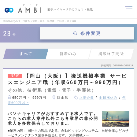
若手ハイキャリアのスカウト転職
岡山県のその他、技術系（電気・電子・半導体）の転職・求人情報
23
条件変更
件
すべて
新着のみ
掲載終了間近
掲載期間
26/08/06～26/08/19
【岡山（大阪）】搬送機械事業_サービ
NEW
スエンジニア職（年収660万円～990万円）
その他、技術系（電気・電子・半導体）
650万円 ～ 999万円
岡山県
上場企業
土日祝休み
年
収600万以上
パソナキャリアがおすすめする求人です。
こちらの求人案件以外にも各業界の非公開
求人を多数保有しておりま…
■業務内容： 同社主力製品である、自動ピッキングシステム、自動倉庫などのサ
ービスメンテナンス業務を担当します。 大手機械メー…