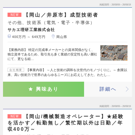
掲載期間
26/08/06～26/08/19
【岡山／井原市】成型技術者
NEW
その他、技術系（電気・電子・半導体）
サカエ理研工業株式会社
400万円 ～ 649万円
岡山県
【業務内容】 特定の完成車メーカーとの資本関係がなく、
独立資本であるため、取引先も多く業績の安定性も高い層社
にて、更なる組…
【事業内容】 ～人と技術の調和を次世代のモノづくりに。～ 創業以
会社概要
来、高い技術力で世界のあらゆるニーズにお応えしてきた、わたし…
興味あり
詳細へ
掲載期間
26/08/06～26/08/19
【岡山/機械製造オペレーター】★経験
NEW
を活かす／転勤無し／繁忙期以外は日勤／年
収400万～