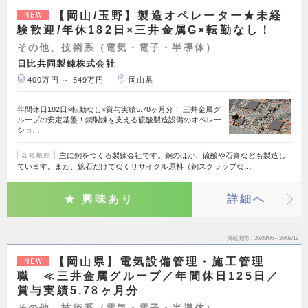
【岡山/玉野】製造オペレーター★未経
NEW
験歓迎/年休182日×三井金属G×転勤なし！
その他、技術系（電気・電子・半導体）
日比共同製錬株式会社
400万円 ～ 549万円
岡山県
年間休日182日×転勤なし×賞与実績5.78ヶ月分！ 三井金属グ
ループの安定基盤！銅製錬を支える硫酸製造設備のオペレー
ショ…
主に銅をつくる製錬会社です。銅のほか、硫酸や石膏なども製造し
会社概要
ています。また、鉱石だけでなくリサイクル原料（銅スクラップな…
興味あり
詳細へ
掲載期間
26/08/06～26/08/19
【岡山県】電気設備管理・施工管理
NEW
職 ≪三井金属グループ／年間休日125日／
賞与実績5.78ヶ月分