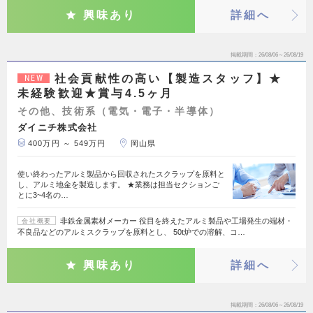
興味あり
詳細へ
掲載期間
26/08/06～26/08/19
社会貢献性の高い【製造スタッフ】★
NEW
未経験歓迎★賞与4.5ヶ月
その他、技術系（電気・電子・半導体）
ダイニチ株式会社
400万円 ～ 549万円
岡山県
使い終わったアルミ製品から回収されたスクラップを原料と
し、アルミ地金を製造します。 ★業務は担当セクションご
とに3~4名の…
非鉄金属素材メーカー 役目を終えたアルミ製品や工場発生の端材・
会社概要
不良品などのアルミスクラップを原料とし、 50t炉での溶解、コ…
興味あり
詳細へ
掲載期間
26/08/06～26/08/19