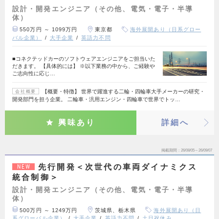
設計・開発エンジニア（その他、電気・電子・半導
体）
550万円 ～ 1099万円
東京都
海外展開あり（日系グロー
バル企業）
大手企業
英語力不問
■コネクテッドカーのソフトウェアエンジニアをご担当いた
だきます。 【具体的には】 ※以下業務の中から、ご経験や
ご志向性に応じ…
【概要・特徴】 世界で躍進する二輪・四輪車大手メーカーの研究・
会社概要
開発部門を担う企業。 二輪車・汎用エンジン・四輪車で世界でトッ…
興味あり
詳細へ
掲載期間
26/08/05～26/09/07
先行開発＜次世代の車両ダイナミクス
NEW
統合制御＞
設計・開発エンジニア（その他、電気・電子・半導
体）
500万円 ～ 1249万円
茨城県、栃木県
海外展開あり（日
系グローバル企業）
大手企業
英語力不問
土日祝休み