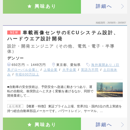
興味あり
詳細へ
掲載期間
26/08/05～26/09/07
車載画像センサのECUシステム設計、
NEW
ハードウエア設計開発
設計・開発エンジニア（その他、電気・電子・半導
体）
デンソー
650万円 ～ 1449万円
東京都、愛知県
海外展開あり（日
系グローバル企業）
上場企業
大手企業
英語力不問
土日祝休
み
年収600万以上
■自動車の安全技術は、予防安全へ急速に動きつつあり、運
転の自動化、衝突防止へと大きく変貌を遂げるなか、同部で
開発量産して…
【概要・特徴】 東証プライム上場、世界2位・国内1位の売上実績を
会社概要
持つ総合自動車部品メーカーです。パワートレイン、サーマル、…
興味あり
詳細へ