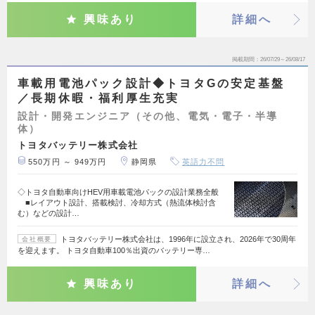
興味あり
詳細へ
掲載期間
26/07/29～26/08/17
車載用電池パック設計◆トヨタGの安定基盤
／長期休暇・福利厚生充実
設計・開発エンジニア（その他、電気・電子・半導
体）
トヨタバッテリー株式会社
550万円 ～ 949万円
静岡県
英語力不問
◇トヨタ自動車向けHEV用車載電池パックの設計業務全般
■レイアウト設計、搭載検討、冷却方式（熱流体検討含
む）などの設計…
トヨタバッテリー株式会社は、1996年に設立され、2026年で30周年
会社概要
を迎えます。 トヨタ自動車100％出資のバッテリー専…
興味あり
詳細へ