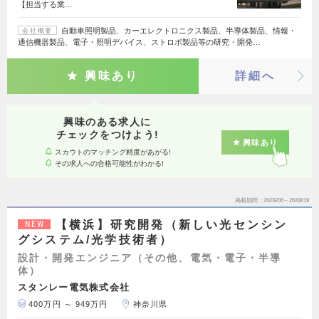
【担当する業…
自動車照明製品、カーエレクトロニクス製品、半導体製品、情報・
会社概要
通信機器製品、電子・照明デバイス、ストロボ製品等の研究・開発…
興味あり
詳細へ
興味のある求人に
チェックをつけよう!
興味あり
スカウトのマッチング精度があがる!
その求人への合格可能性がわかる!
掲載期間
26/08/06～26/08/19
【横浜】研究開発（新しい光センシン
NEW
グシステム/光学技術者）
設計・開発エンジニア（その他、電気・電子・半導
体）
スタンレー電気株式会社
400万円 ～ 949万円
神奈川県