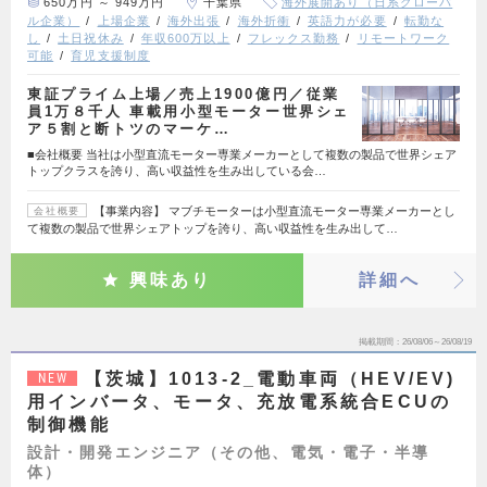
650万円 ～ 949万円
千葉県
海外展開あり（日系グローバ
ル企業）
上場企業
海外出張
海外折衝
英語力が必要
転勤な
し
土日祝休み
年収600万以上
フレックス勤務
リモートワーク
可能
育児支援制度
東証プライム上場／売上1900億円／従業
員1万８千人 車載用小型モーター世界シェ
ア５割と断トツのマーケ…
■会社概要 当社は小型直流モーター専業メーカーとして複数の製品で世界シェア
トップクラスを誇り、高い収益性を生み出している会…
【事業内容】 マブチモーターは小型直流モーター専業メーカーとし
会社概要
て複数の製品で世界シェアトップを誇り、高い収益性を生み出して…
興味あり
詳細へ
掲載期間
26/08/06～26/08/19
【茨城】1013-2_電動車両（HEV/EV)
NEW
用インバータ、モータ、充放電系統合ECUの
制御機能
設計・開発エンジニア（その他、電気・電子・半導
体）