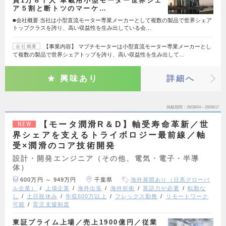
員1万８千人 車載用小型モーター世界シェ
ア５割と断トツのマーケ…
■会社概要 当社は小型直流モーター専業メーカーとして複数の製品で世界シェア
トップクラスを誇り、高い収益性を生み出している会…
【事業内容】 マブチモーターは小型直流モーター専業メーカーとし
会社概要
て複数の製品で世界シェアトップを誇り、高い収益性を生み出して…
興味あり
詳細へ
掲載期間
26/08/04～26/08/17
【モータ潤滑R＆D】軸受寿命革新／世
NEW
界シェアを支えるトライボロジー最前線／軸
受×潤滑のコア技術開発
設計・開発エンジニア（その他、電気・電子・半導
体）
600万円 ～ 949万円
千葉県
海外展開あり（日系グローバ
ル企業）
上場企業
海外出張
海外折衝
英語力が必要
転勤な
し
土日祝休み
年収600万以上
フレックス勤務
リモートワーク
可能
育児支援制度
東証プライム上場／売上1900億円／従業