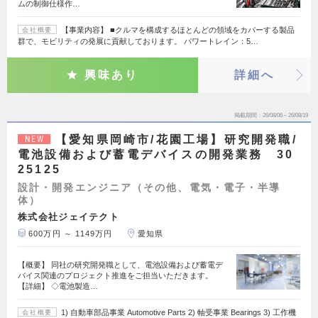
ムの制御仕様作…
【事業内容】 ■クルマを構成するほとんどの領域をカバーする製品
会社概要
群で、モビリティの発展に貢献しております。 パワートレイン：5…
興味あり
詳細へ
掲載期間
26/08/06～26/08/19
【愛知県岡崎市/花園工場】研究開発職/
NEW
電池設備および蓄電デバイスの開発業務 30
25125
設計・開発エンジニア（その他、電気・電子・半導
体）
株式会社ジェイテクト
600万円 ～ 1149万円
愛知県
【概要】 同社の研究開発職として、電池設備および蓄電デ
バイス関連のプロジェクト推進をご担当いただきます。
【詳細】 ◇電池製造…
1) 自動車部品事業 Automotive Parts 2) 軸受事業 Bearings 3) 工作機
会社概要