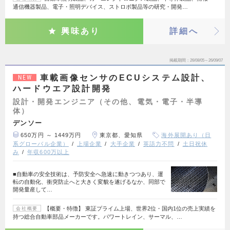
通信機器製品、電子・照明デバイス、ストロボ製品等の研究・開発…
興味あり
詳細へ
掲載期間
26/08/05～26/09/07
車載画像センサのECUシステム設計、
NEW
ハードウエア設計開発
設計・開発エンジニア（その他、電気・電子・半導
体）
デンソー
650万円 ～ 1449万円
東京都、愛知県
海外展開あり（日
系グローバル企業）
上場企業
大手企業
英語力不問
土日祝休
み
年収600万以上
■自動車の安全技術は、予防安全へ急速に動きつつあり、運
転の自動化、衝突防止へと大きく変貌を遂げるなか、同部で
開発量産して…
【概要・特徴】 東証プライム上場、世界2位・国内1位の売上実績を
会社概要
持つ総合自動車部品メーカーです。パワートレイン、サーマル、…