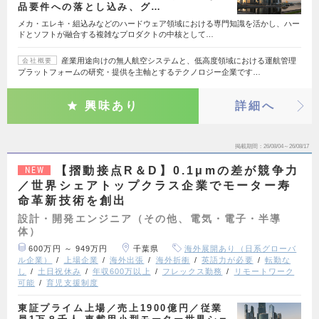
品要件への落とし込み、グ…
メカ・エレキ・組込みなどのハードウェア領域における専門知識を活かし、ハー
ドとソフトが融合する複雑なプロダクトの中核として…
産業用途向けの無人航空システムと、低高度領域における運航管理
会社概要
プラットフォームの研究・提供を主軸とするテクノロジー企業です…
興味あり
詳細へ
掲載期間
26/08/04～26/08/17
【摺動接点R＆D】0.1μmの差が競争力
NEW
／世界シェアトップクラス企業でモーター寿
命革新技術を創出
設計・開発エンジニア（その他、電気・電子・半導
体）
600万円 ～ 949万円
千葉県
海外展開あり（日系グローバ
ル企業）
上場企業
海外出張
海外折衝
英語力が必要
転勤な
し
土日祝休み
年収600万以上
フレックス勤務
リモートワーク
可能
育児支援制度
東証プライム上場／売上1900億円／従業