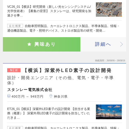
VC26_01【横浜】研究開発（新しい光センシングシステム/
光学技術者） 【募集の背景】 スタンレーは、研究開発を加
速させ事…
自動車照明製品、カーエレクトロニクス製品、半導体製品、情報・
会社概要
通信機器製品、電子・照明デバイス、ストロボ製品等の研究・開発…
興味あり
詳細へ
掲載期間
26/08/06～26/08/19
【横浜】深紫外LED素子の設計開発
NEW
設計・開発エンジニア（その他、電気・電子・半導
体）
スタンレー電気株式会社
400万円 ～ 949万円
神奈川県
ET26_01【横浜】深紫外LED素子の設計開発 【担当する業
務（概要）】 深紫外用LED素子の設計開発を担当していた
だきま…
自動車照明製品、カーエレクトロニクス製品、半導体製品、情報・
会社概要