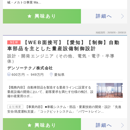
械・メカトロ事業 Ma…
興味あり
詳細へ
掲載期間
26/08/06～26/08/19
【WEB面接可】【愛知】【制御】自動
NEW
車部品を主とした量産設備制御設計
設計・開発エンジニア（その他、電気・電子・半導
体）
デンソーテクノ株式会社
600万円 ～ 949万円
愛知県
【職務内容】 自動車部品を製造する量産ラインに設置する
量産設備の開発において、顧客要求を満たす仕様の検討、設
備や産業用ロボ…
【事業内容】 ■車載システム・部品・要素技術の開発・設計 「先進
会社概要
安全/高度運転支援」「コックピットシステム」「パワートレイン…
興味あり
詳細へ