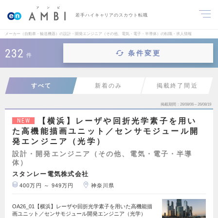
若手ハイキャリアのスカウト転職
メーカー（自動車・輸送機器）の設計・開発エンジニア（その他、電気・電子・半導体）の転職・求人情報
232
条件変更
件
すべて
新着のみ
掲載終了間近
掲載期間
26/08/06～26/08/19
【横浜】レーザや回折光学素子を用い
NEW
た高機能描画ユニット／センサモジュール開
発エンジニア（光学）
設計・開発エンジニア（その他、電気・電子・半導
体）
スタンレー電気株式会社
400万円 ～ 949万円
神奈川県
OA26_01【横浜】レーザや回折光学素子を用いた高機能描
画ユニット／センサモジュール開発エンジニア（光学）