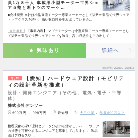
員1万８千人 車載用小型モーター世界シェ
ア５割と断トツのマーケ…
■会社概要 当社は小型直流モーター専業メーカーとして複数の製品で世界シェア
トップクラスを誇り、高い収益性を生み出している会…
【事業内容】 マブチモーターは小型直流モーター専業メーカーとし
会社概要
て複数の製品で世界シェアトップを誇り、高い収益性を生み出して…
興味あり
詳細へ
掲載期間
26/08/01～26/08/14
【愛知】ハードウェア設計（モビリテ
NEW
ィの設計革新を推進）
設計・開発エンジニア（その他、電気・電子・半導
体）
株式会社デンソー
600万円 ～ 999万円
愛知県
大手企業
年収600万以上
物理現象の深い理解とデータ分析力を活かし、ハードウェア
の状態を可視化するエンジニアを募集しております 。 製品
設計プロセスや…