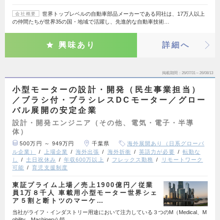
世界トップレベルの自動車部品メーカーである同社は、17万人以上
会社概要
の仲間たちが世界35の国・地域で活躍し、先進的な自動車技術…
興味あり
詳細へ
掲載期間
26/07/31～26/08/13
小型モーターの設計・開発（民生事業担当）
／ブラシ付・ブラシレスDCモーター／グロー
バル展開の安定企業
設計・開発エンジニア（その他、電気・電子・半導
体）
500万円 ～ 949万円
千葉県
海外展開あり（日系グローバ
ル企業）
上場企業
海外出張
海外折衝
英語力が必要
転勤な
し
土日祝休み
年収600万以上
フレックス勤務
リモートワーク
可能
育児支援制度
東証プライム上場／売上1900億円／従業
員1万８千人 車載用小型モーター世界シェ
ア５割と断トツのマーケ…
当社がライフ・インダストリー用途において注力している３つのM（Medical、M
obility、Machinery) 領…