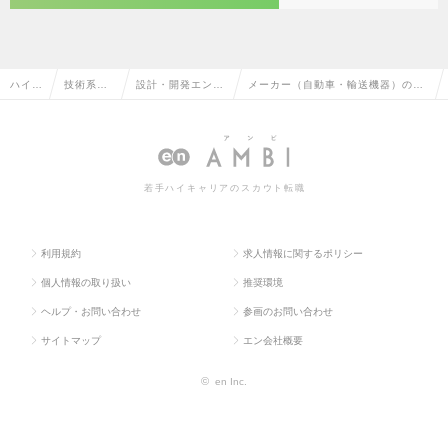
ハイク
技術系
設計・開発エンジ
メーカー（自動車・輸送機器）の設
ラス求
（電気・
ニア（その他、電
計・開発エンジニア（その他、電
人TO
電子・半
気・電子・半導
気・電子・半導体）の転職・求人情
P
導体）
体）
報一覧
若手ハイキャリアのスカウト転職
利用規約
求人情報に関するポリシー
個人情報の取り扱い
推奨環境
ヘルプ・お問い合わせ
参画のお問い合わせ
サイトマップ
エン会社概要
©
en Inc.