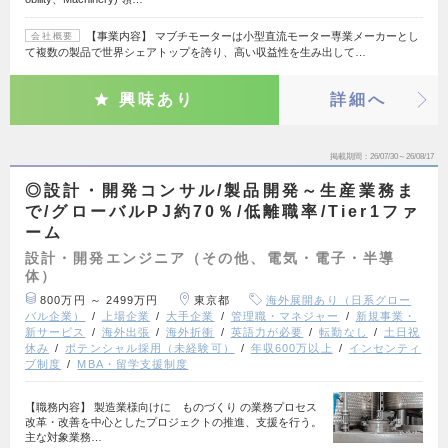
【事業内容】 マブチモーターは小型直流モーター専業メーカーとし
会社概要
て複数の製品で世界シェアトップを誇り、高い収益性を生み出して…
興味あり
詳細へ
掲載期間
26/07/30～26/08/17
◎設計・開発コンサル/製品開発～生産業務ま
で/グローバルPJ約70％/低離職率/Tier1ファ
ーム
設計・開発エンジニア（その他、電気・電子・半導
体）
800万円 ～ 2499万円
東京都
海外展開あり（日系グロー
バル企業）
上場企業
大手企業
管理職・マネジャー
新規事業・
新サービス
海外出張
海外折衝
英語力が必要
転勤なし
土日祝
休み
ポテンシャル採用（未経験可）
年収600万以上
インセンティ
ブ制度
MBA・留学支援制度
【職務内容】 製造業様向けに ものづくり の業務プロセス
改革・改善を中心としたプロジェクトの推進、支援を行う。
主な対象業務…