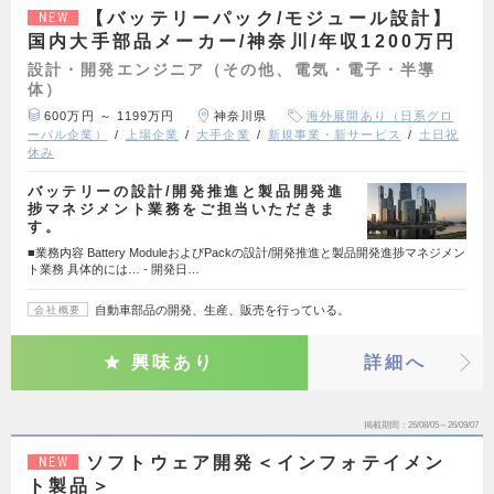
【バッテリーパック/モジュール設計】
NEW
国内大手部品メーカー/神奈川/年収1200万円
設計・開発エンジニア（その他、電気・電子・半導
体）
600万円 ～ 1199万円
神奈川県
海外展開あり（日系グロ
ーバル企業）
上場企業
大手企業
新規事業・新サービス
土日祝
休み
バッテリーの設計/開発推進と製品開発進
捗マネジメント業務をご担当いただきま
す。
■業務内容 Battery ModuleおよびPackの設計/開発推進と製品開発進捗マネジメン
ト業務 具体的には… ‐ 開発日…
自動車部品の開発、生産、販売を行っている。
会社概要
興味あり
詳細へ
掲載期間
26/08/05～26/09/07
ソフトウェア開発＜インフォテイメン
NEW
ト製品＞