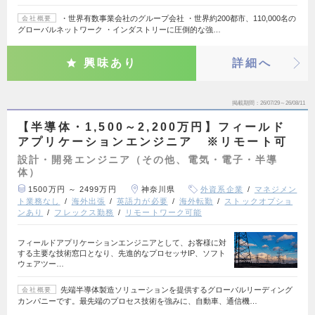
・世界有数事業会社のグループ会社 ・世界約200都市、110,000名の
会社概要
グローバルネットワーク ・インダストリーに圧倒的な強…
興味あり
詳細へ
掲載期間
26/07/29～26/08/11
【半導体・1,500～2,200万円】フィールド
アプリケーションエンジニア ※リモート可
設計・開発エンジニア（その他、電気・電子・半導
体）
1500万円 ～ 2499万円
神奈川県
外資系企業
マネジメン
ト業務なし
海外出張
英語力が必要
海外転勤
ストックオプショ
ンあり
フレックス勤務
リモートワーク可能
フィールドアプリケーションエンジニアとして、お客様に対
する主要な技術窓口となり、先進的なプロセッサIP、ソフト
ウェアツー…
先端半導体製造ソリューションを提供するグローバルリーディング
会社概要
カンパニーです。最先端のプロセス技術を強みに、自動車、通信機…