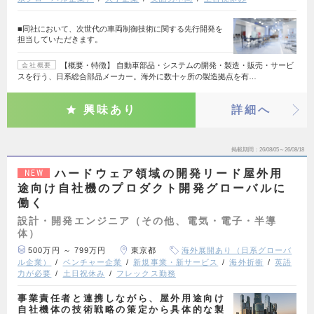
■同社において、次世代の車両制御技術に関する先行開発を
担当していただきます。
【概要・特徴】 自動車部品・システムの開発・製造・販売・サービ
会社概要
スを行う、日系総合部品メーカー。海外に数十ヶ所の製造拠点を有…
興味あり
詳細へ
掲載期間
26/08/05～26/08/18
ハードウェア領域の開発リード屋外用
NEW
途向け自社機のプロダクト開発グローバルに
働く
設計・開発エンジニア（その他、電気・電子・半導
体）
500万円 ～ 799万円
東京都
海外展開あり（日系グローバ
ル企業）
ベンチャー企業
新規事業・新サービス
海外折衝
英語
力が必要
土日祝休み
フレックス勤務
事業責任者と連携しながら、屋外用途向け
自社機体の技術戦略の策定から具体的な製