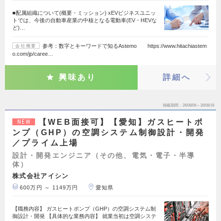
■配属組織について(概要・ミッション) xEVビジネスユニッ
トでは、今後の自動車産業の中核となる電動車(EV・HEVな
ど)…
参考：数字とキーワードで知るAstemo https://www.hitachiastem
会社概要
o.com/jp/caree…
興味あり
詳細へ
掲載期間
26/08/06～26/08/19
【WEB面接可】【愛知】ガスヒートポ
NEW
ンプ（GHP）の空調システム制御設計・開発
／プライム上場
設計・開発エンジニア（その他、電気・電子・半導
体）
株式会社アイシン
600万円 ～ 1149万円
愛知県
【職務内容】 ガスヒートポンプ（GHP）の空調システム制
御設計・開発 【具体的な業務内容】 就業当初は空調システ