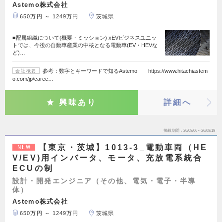
Astemo株式会社
650万円 ～ 1249万円
茨城県
■配属組織について(概要・ミッション) xEVビジネスユニッ
トでは、今後の自動車産業の中核となる電動車(EV・HEVな
ど)…
参考：数字とキーワードで知るAstemo https://www.hitachiastem
会社概要
o.com/jp/caree…
興味あり
詳細へ
掲載期間
26/08/06～26/08/19
【東京・茨城】1013-3_電動車両（HE
NEW
V/EV)用インバータ、モータ、充放電系統合
ECUの制
設計・開発エンジニア（その他、電気・電子・半導
体）
Astemo株式会社
650万円 ～ 1249万円
茨城県