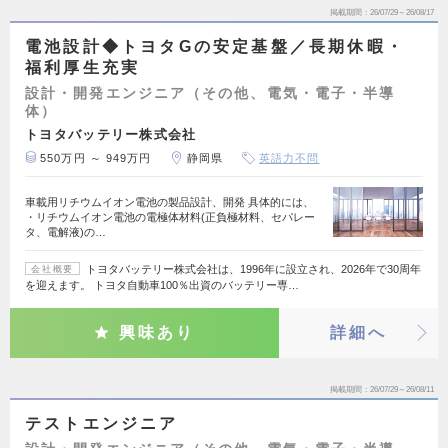
掲載期間
26/07/29～26/08/17
電池設計◆トヨタGの安定基盤／長期休暇・
福利厚生充実
設計・開発エンジニア（その他、電気・電子・半導
体）
トヨタバッテリー株式会社
550万円 ～ 949万円
静岡県
英語力不問
車載用リチウムイオン電池の製品設計、開発 具体的には、
・リチウムイオン電池の電極体材料(正負極材料、セパレー
タ、電解液)の…
トヨタバッテリー株式会社は、1996年に設立され、2026年で30周年
会社概要
を迎えます。 トヨタ自動車100％出資のバッテリー専…
興味あり
詳細へ
掲載期間
26/07/29～26/08/11
テストエンジニア