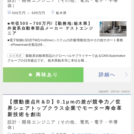
設計・開発エンジニア（その他、電気・電子・半導
体）
500万円 ～ 699万円
栃木県
■年収500～700万円/【勤務地:栃木県】
外資系自動車部品メーカー テストエンジ
ニア
■電子制御LSD(ETM2)やeDriveシステムの評価/実験担当やその他サポート業務
・ePowertrain全製品(特…
駆動系自動車部品のグローバルサプライヤーであるGKN Automotive
会社概要
グループの日本拠点です。 栃木県栃木市に本社を構…
興味あり
詳細へ
掲載期間
26/07/28～26/08/10
【摺動接点R＆D】0.1μmの差が競争力／世
界シェアトップクラス企業でモーター寿命革
新技術を創出
設計・開発エンジニア（その他、電気・電子・半導
体）