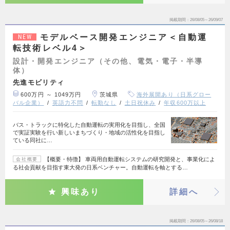
掲載期間
26/08/05～26/09/07
モデルベース開発エンジニア＜自動運
NEW
転技術レベル4＞
設計・開発エンジニア（その他、電気・電子・半導
体）
先進モビリティ
600万円 ～ 1049万円
茨城県
海外展開あり（日系グロー
バル企業）
英語力不問
転勤なし
土日祝休み
年収600万以上
バス・トラックに特化した自動運転の実用化を目指し、全国
で実証実験を行い新しいまちづくり・地域の活性化を目指し
ている同社に…
【概要・特徴】 車両用自動運転システムの研究開発と、事業化によ
会社概要
る社会貢献を目指す東大発の日系ベンチャー。自動運転を軸とする…
興味あり
詳細へ
掲載期間
26/08/05～26/08/18