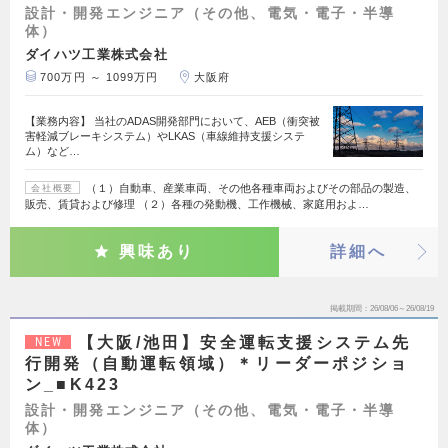
設計・開発エンジニア（その他、電気・電子・半導
体）
ダイハツ工業株式会社
700万円 ～ 1099万円
大阪府
【業務内容】 当社のADAS開発部門において、AEB（衝突被
害軽減ブレーキシステム）やLKAS（車線維持支援システ
ム）など…
（１）自動車、産業車両、その他各種車両およびその部品の製造、
会社概要
販売、賃貸および修理 （２）各種の発動機、工作機械、家庭用およ…
興味あり
詳細へ
掲載期間
26/08/06～26/08/19
【大阪/池田】安全運転支援システム先
NEW
行開発（自動運転領域）＊リーダーポジショ
ン_■K423
設計・開発エンジニア（その他、電気・電子・半導
体）