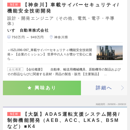
【神奈川】車載サイバーセキュリティ/
NEW
機能安全技術開発
設計・開発エンジニア（その他、電気・電子・半導
体）
いすゞ自動車株式会社
750万円 ～ 949万円
神奈川県
＜ISZL096-097_車載サイバーセキュリティ/機能安全技術開
発＞ 【企業のミッション】 世界中の人々が豊かで安心に暮
ら…
【会社概要】 自動車、輸送用機械機具、原動機等の製品および
会社概要
その部品ならびに関連する資材・用品の製造・販売 【主要製品】 …
興味あり
詳細へ
掲載期間
26/08/06～26/08/19
【大阪】ADAS運転支援システム開発/
NEW
制御機能開発（AEB、ACC、LKAS、BSM
など）■K4