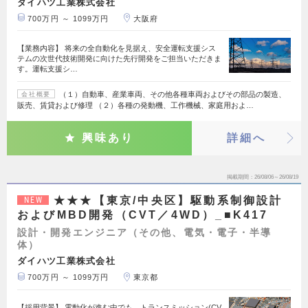
ダイハツ工業株式会社
700万円 ～ 1099万円
大阪府
【業務内容】 将来の全自動化を見据え、安全運転支援シス
テムの次世代技術開発に向けた先行開発をご担当いただきま
す。運転支援シ…
（１）自動車、産業車両、その他各種車両およびその部品の製造、
会社概要
販売、賃貸および修理 （２）各種の発動機、工作機械、家庭用およ…
興味あり
詳細へ
掲載期間
26/08/06～26/08/19
★★★【東京/中央区】駆動系制御設計
NEW
およびMBD開発（CVT／4WD）_■K417
設計・開発エンジニア（その他、電気・電子・半導
体）
ダイハツ工業株式会社
700万円 ～ 1099万円
東京都
【採用背景】 電動化が進む中でも、トランスミッション(CV