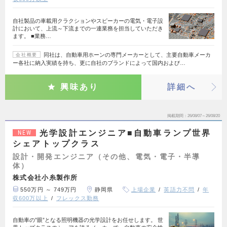
自社製品の車載用クラクションやスピーカーの電気・電子設
計において、上流～下流までの一連業務を担当していただき
ます。 ■業務…
同社は、自動車用ホーンの専門メーカーとして、主要自動車メーカ
会社概要
ー各社に納入実績を持ち、更に自社のブランドによって国内および…
興味あり
詳細へ
掲載期間
26/08/07～26/08/20
光学設計エンジニア■自動車ランプ世界
NEW
シェアトップクラス
設計・開発エンジニア（その他、電気・電子・半導
体）
株式会社小糸製作所
550万円 ～ 749万円
静岡県
上場企業
英語力不問
年
収600万以上
フレックス勤務
自動車の”眼”となる照明機器の光学設計をお任せします。 世