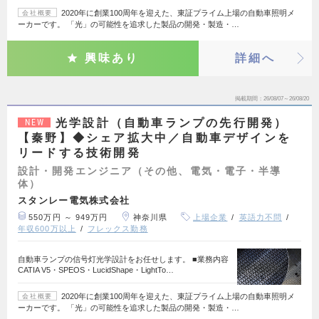
2020年に創業100周年を迎えた、東証プライム上場の自動車照明メ
会社概要
ーカーです。 「光」の可能性を追求した製品の開発・製造・…
興味あり
詳細へ
掲載期間
26/08/07～26/08/20
光学設計（自動車ランプの先行開発）
NEW
【秦野】◆シェア拡大中／自動車デザインを
リードする技術開発
設計・開発エンジニア（その他、電気・電子・半導
体）
スタンレー電気株式会社
550万円 ～ 949万円
神奈川県
上場企業
英語力不問
年収600万以上
フレックス勤務
自動車ランプの信号灯光学設計をお任せします。 ■業務内容
CATIA V5・SPEOS・LucidShape・LightTo…
2020年に創業100周年を迎えた、東証プライム上場の自動車照明メ
会社概要
ーカーです。 「光」の可能性を追求した製品の開発・製造・…