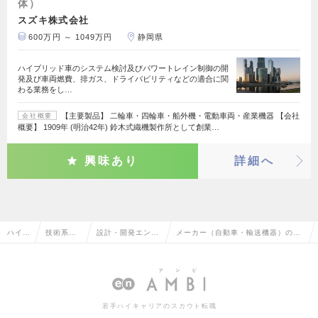
体）
スズキ株式会社
600万円 ～ 1049万円
静岡県
ハイブリッド車のシステム検討及びパワートレイン制御の開
発及び車両燃費、排ガス、ドライバビリティなどの適合に関
わる業務をし…
【主要製品】 二輪車・四輪車・船外機・電動車両・産業機器 【会社
会社概要
概要】 1909年 (明治42年) 鈴木式織機製作所として創業…
興味あり
詳細へ
ハイク
技術系
設計・開発エンジ
メーカー（自動車・輸送機器）の設
ラス求
（電気・
ニア（その他、電
計・開発エンジニア（その他、電
人TO
電子・半
気・電子・半導
気・電子・半導体）の転職・求人情
P
導体）
体）
報一覧
若手ハイキャリアのスカウト転職