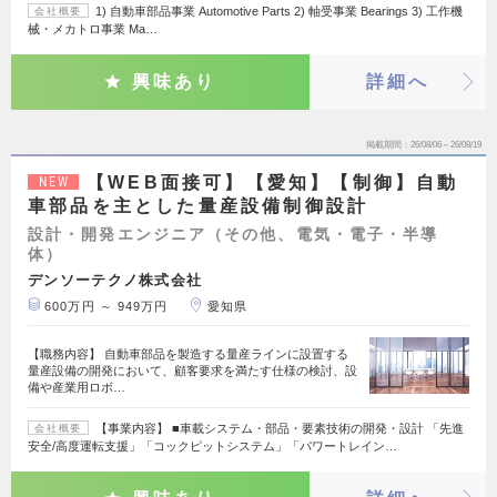
1) 自動車部品事業 Automotive Parts 2) 軸受事業 Bearings 3) 工作機
会社概要
械・メカトロ事業 Ma…
興味あり
詳細へ
掲載期間
26/08/06～26/08/19
【WEB面接可】【愛知】【制御】自動
NEW
車部品を主とした量産設備制御設計
設計・開発エンジニア（その他、電気・電子・半導
体）
デンソーテクノ株式会社
600万円 ～ 949万円
愛知県
【職務内容】 自動車部品を製造する量産ラインに設置する
量産設備の開発において、顧客要求を満たす仕様の検討、設
備や産業用ロボ…
【事業内容】 ■車載システム・部品・要素技術の開発・設計 「先進
会社概要
安全/高度運転支援」「コックピットシステム」「パワートレイン…