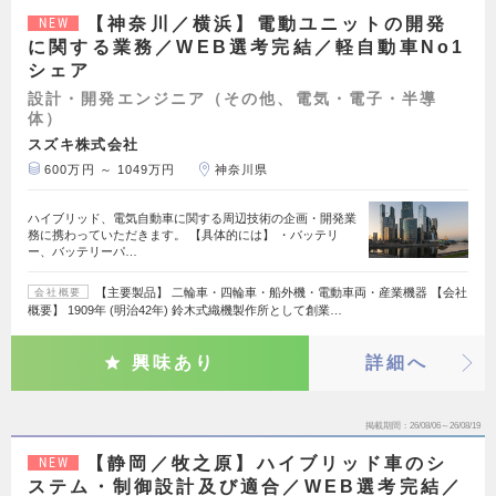
【神奈川／横浜】電動ユニットの開発
NEW
に関する業務／WEB選考完結／軽自動車No1
シェア
設計・開発エンジニア（その他、電気・電子・半導
体）
スズキ株式会社
600万円 ～ 1049万円
神奈川県
ハイブリッド、電気自動車に関する周辺技術の企画・開発業
務に携わっていただきます。 【具体的には】 ・バッテリ
ー、バッテリーパ…
【主要製品】 二輪車・四輪車・船外機・電動車両・産業機器 【会社
会社概要
概要】 1909年 (明治42年) 鈴木式織機製作所として創業…
興味あり
詳細へ
掲載期間
26/08/06～26/08/19
【静岡／牧之原】ハイブリッド車のシ
NEW
ステム・制御設計及び適合／WEB選考完結／