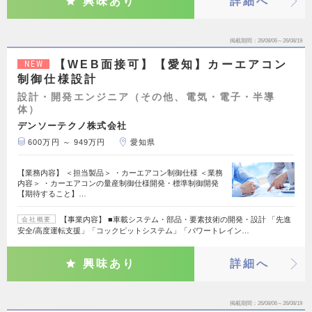
興味あり
詳細へ
掲載期間
26/08/06～26/08/19
【WEB面接可】【愛知】カーエアコン
NEW
制御仕様設計
設計・開発エンジニア（その他、電気・電子・半導
体）
デンソーテクノ株式会社
600万円 ～ 949万円
愛知県
【業務内容】 ＜担当製品＞ ・カーエアコン制御仕様 ＜業務
内容＞ ・カーエアコンの量産制御仕様開発・標準制御開発
【期待すること】…
【事業内容】 ■車載システム・部品・要素技術の開発・設計 「先進
会社概要
安全/高度運転支援」「コックピットシステム」「パワートレイン…
興味あり
詳細へ
掲載期間
26/08/06～26/08/19