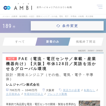
若手ハイキャリアのスカウト転職
メーカー（自動車・輸送機器）の設計・開発エンジニア（その他、電気・電子・半導体）の転職・求人情報
189
条件変更
件
すべて
新着のみ
掲載終了間近
掲載期間
26/08/07～26/08/20
FAE（電流・電圧センサ／車載・産業
NEW
機器向け）【大阪】年休128日／英語を活か
せるグローバル環境
設計・開発エンジニア（その他、電気・電子・半導
体）
レムジャパン株式会社
700万円 ～ 1049万円
大阪府
英語力が必要
転勤なし
土日祝休み
年収600万以上
フレックス勤務
革新的で高品質な電流・電圧センサの開発・製造を世界的な