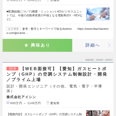
650万円 ～ 1249万円
茨城県
■配属組織について(概要・ミッション) xEVビジネスユニッ
トでは、今後の自動車産業の中核となる電動車(EV・HEVな
ど)…
参考：数字とキーワードで知るAstemo https://www.hitachiastem
会社概要
o.com/jp/caree…
興味あり
詳細へ
掲載期間
26/08/06～26/08/19
【WEB面接可】【愛知】ガスヒートポ
NEW
ンプ（GHP）の空調システム制御設計・開発
／プライム上場
設計・開発エンジニア（その他、電気・電子・半導
体）
株式会社アイシン
600万円 ～ 1149万円
愛知県
【職務内容】 ガスヒートポンプ（GHP）の空調システム制