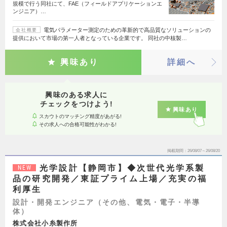
規模で行う同社にて、FAE（フィールドアプリケーションエ
ンジニア）…
電気パラメーター測定のための革新的で高品質なソリューションの
会社概要
提供において市場の第一人者となっている企業です。 同社の中核製…
興味あり
詳細へ
興味のある求人に
チェックをつけよう!
興味あり
スカウトのマッチング精度があがる!
その求人への合格可能性がわかる!
掲載期間
26/08/07～26/08/20
光学設計【静岡市】◆次世代光学系製
NEW
品の研究開発／東証プライム上場／充実の福
利厚生
設計・開発エンジニア（その他、電気・電子・半導
体）
株式会社小糸製作所