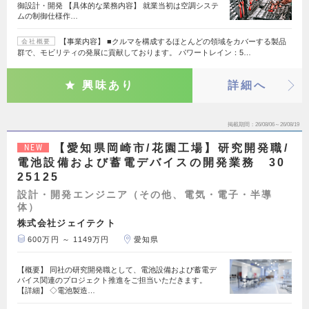
御設計・開発 【具体的な業務内容】 就業当初は空調システ
ムの制御仕様作…
【事業内容】 ■クルマを構成するほとんどの領域をカバーする製品
会社概要
群で、モビリティの発展に貢献しております。 パワートレイン：5…
興味あり
詳細へ
掲載期間
26/08/06～26/08/19
【愛知県岡崎市/花園工場】研究開発職/
NEW
電池設備および蓄電デバイスの開発業務 30
25125
設計・開発エンジニア（その他、電気・電子・半導
体）
株式会社ジェイテクト
600万円 ～ 1149万円
愛知県
【概要】 同社の研究開発職として、電池設備および蓄電デ
バイス関連のプロジェクト推進をご担当いただきます。
【詳細】 ◇電池製造…