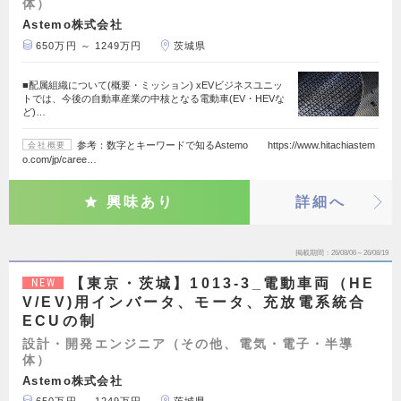
体）
Astemo株式会社
650万円 ～ 1249万円
茨城県
■配属組織について(概要・ミッション) xEVビジネスユニッ
トでは、今後の自動車産業の中核となる電動車(EV・HEVな
ど)…
参考：数字とキーワードで知るAstemo https://www.hitachiastem
会社概要
o.com/jp/caree…
興味あり
詳細へ
掲載期間
26/08/06～26/08/19
【東京・茨城】1013-3_電動車両（HE
NEW
V/EV)用インバータ、モータ、充放電系統合
ECUの制
設計・開発エンジニア（その他、電気・電子・半導
体）
Astemo株式会社