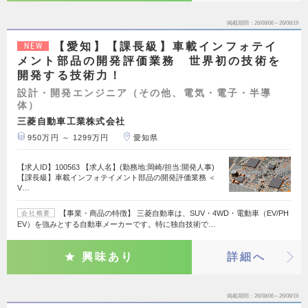
掲載期間
26/08/06～26/08/19
【愛知】【課長級】車載インフォテイ
NEW
メント部品の開発評価業務 世界初の技術を
開発する技術力！
設計・開発エンジニア（その他、電気・電子・半導
体）
三菱自動車工業株式会社
950万円 ～ 1299万円
愛知県
【求人ID】100563 【求人名】(勤務地:岡崎/担当:開発人事)
【課長級】車載インフォテイメント部品の開発評価業務 ＜
V…
【事業・商品の特徴】 三菱自動車は、SUV・4WD・電動車（EV/PH
会社概要
EV）を強みとする自動車メーカーです。特に独自技術で…
興味あり
詳細へ
掲載期間
26/08/06～26/08/19