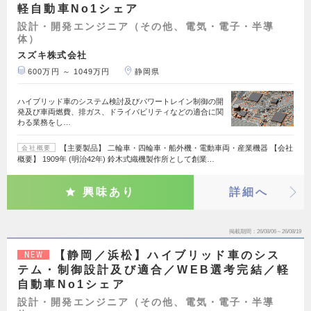
軽自動車No1シェア
設計・開発エンジニア（その他、電気・電子・半導
体）
スズキ株式会社
600万円 ～ 1049万円
静岡県
ハイブリッド車のシステム検討及びパワートレイン制御の開
発及び車両燃費、排ガス、ドライバビリティなどの適合に関
わる業務をし…
【主要製品】 二輪車・四輪車・船外機・電動車両・産業機器 【会社
会社概要
概要】 1909年 (明治42年) 鈴木式織機製作所として創業…
興味あり
詳細へ
掲載期間
26/08/06～26/08/19
【静岡／浜松】ハイブリッド車のシス
NEW
テム・制御設計及び適合／WEB選考完結／軽
自動車No1シェア
設計・開発エンジニア（その他、電気・電子・半導