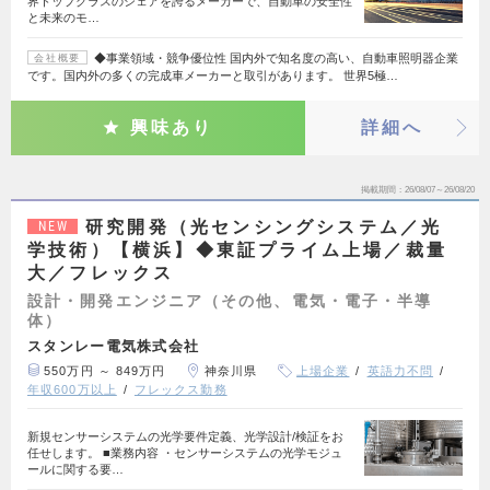
界トップクラスのシェアを誇るメーカーで、自動車の安全性
と未来のモ…
◆事業領域・競争優位性 国内外で知名度の高い、自動車照明器企業
会社概要
です。国内外の多くの完成車メーカーと取引があります。 世界5極…
興味あり
詳細へ
掲載期間
26/08/07～26/08/20
研究開発（光センシングシステム／光
NEW
学技術）【横浜】◆東証プライム上場／裁量
大／フレックス
設計・開発エンジニア（その他、電気・電子・半導
体）
スタンレー電気株式会社
550万円 ～ 849万円
神奈川県
上場企業
英語力不問
年収600万以上
フレックス勤務
新規センサーシステムの光学要件定義、光学設計/検証をお
任せします。 ■業務内容 ・センサーシステムの光学モジュ
ールに関する要…