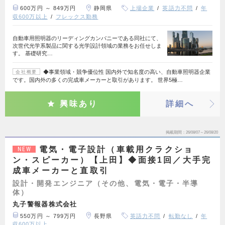
600万円 ～ 849万円
静岡県
上場企業
英語力不問
年
収600万以上
フレックス勤務
自動車用照明器のリーディングカンパニーである同社にて、
次世代光学系製品に関する光学設計領域の業務をお任せしま
す。 基礎研究…
◆事業領域・競争優位性 国内外で知名度の高い、自動車照明器企業
会社概要
です。国内外の多くの完成車メーカーと取引があります。 世界5極…
興味あり
詳細へ
掲載期間
26/08/07～26/08/20
電気・電子設計（車載用クラクショ
NEW
ン・スピーカー）【上田】◆面接1回／大手完
成車メーカーと直取引
設計・開発エンジニア（その他、電気・電子・半導
体）
丸子警報器株式会社
550万円 ～ 799万円
長野県
英語力不問
転勤なし
年
収600万以上