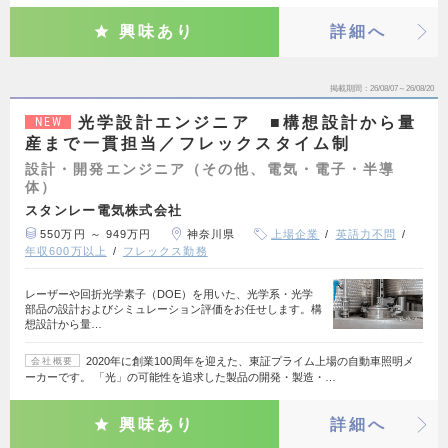
興味あり
詳細へ
掲載期間
26/08/07～26/08/20
光学設計エンジニア ■構想設計から量
NEW
産まで一貫担当／フレックスタイム制
設計・開発エンジニア（その他、電気・電子・半導
体）
スタンレー電気株式会社
550万円 ～ 949万円
神奈川県
上場企業
英語力不問
年収600万以上
フレックス勤務
レーザーや回折光学素子（DOE）を用いた、光学系・光学
部品の設計およびシミュレーション評価をお任せします。構
想設計から量…
2020年に創業100周年を迎えた、東証プライム上場の自動車照明メ
会社概要
ーカーです。 「光」の可能性を追求した製品の開発・製造・…
興味あり
詳細へ