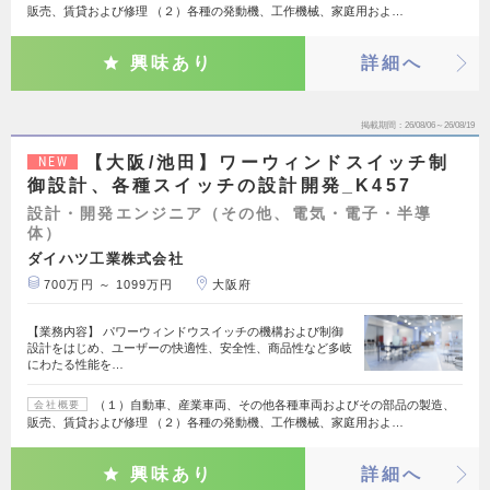
販売、賃貸および修理 （２）各種の発動機、工作機械、家庭用およ…
興味あり
詳細へ
掲載期間
26/08/06～26/08/19
【大阪/池田】ワーウィンドスイッチ制
NEW
御設計、各種スイッチの設計開発_K457
設計・開発エンジニア（その他、電気・電子・半導
体）
ダイハツ工業株式会社
700万円 ～ 1099万円
大阪府
【業務内容】 パワーウィンドウスイッチの機構および制御
設計をはじめ、ユーザーの快適性、安全性、商品性など多岐
にわたる性能を…
（１）自動車、産業車両、その他各種車両およびその部品の製造、
会社概要
販売、賃貸および修理 （２）各種の発動機、工作機械、家庭用およ…
興味あり
詳細へ