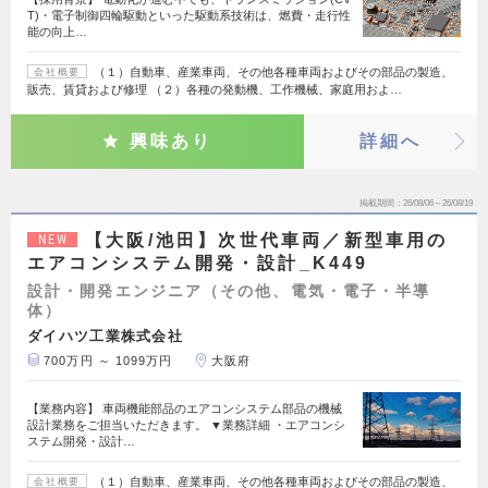
T)・電子制御四輪駆動といった駆動系技術は、燃費・走行性
能の向上…
（１）自動車、産業車両、その他各種車両およびその部品の製造、
会社概要
販売、賃貸および修理 （２）各種の発動機、工作機械、家庭用およ…
興味あり
詳細へ
掲載期間
26/08/06～26/08/19
【大阪/池田】次世代車両／新型車用の
NEW
エアコンシステム開発・設計_K449
設計・開発エンジニア（その他、電気・電子・半導
体）
ダイハツ工業株式会社
700万円 ～ 1099万円
大阪府
【業務内容】 車両機能部品のエアコンシステム部品の機械
設計業務をご担当いただきます。 ▼業務詳細 ・エアコンシ
ステム開発・設計…
（１）自動車、産業車両、その他各種車両およびその部品の製造、
会社概要