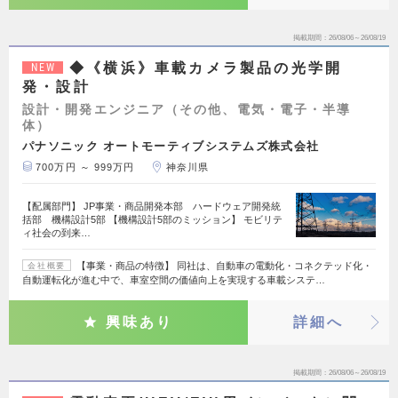
掲載期間
26/08/06～26/08/19
◆《横浜》車載カメラ製品の光学開
NEW
発・設計
設計・開発エンジニア（その他、電気・電子・半導
体）
パナソニック オートモーティブシステムズ株式会社
700万円 ～ 999万円
神奈川県
【配属部門】 JP事業・商品開発本部 ハードウェア開発統
括部 機構設計5部 【機構設計5部のミッション】 モビリテ
ィ社会の到来…
【事業・商品の特徴】 同社は、自動車の電動化・コネクテッド化・
会社概要
自動運転化が進む中で、車室空間の価値向上を実現する車載システ…
興味あり
詳細へ
掲載期間
26/08/06～26/08/19