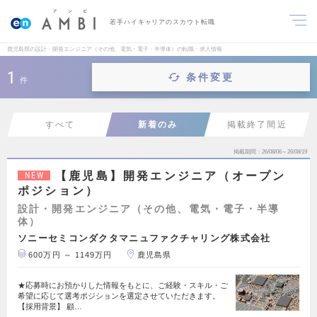
若手ハイキャリアのスカウト転職
鹿児島県の設計・開発エンジニア（その他、電気・電子・半導体）の転職・求人情報
1
条件変更
件
すべて
新着のみ
掲載終了間近
掲載期間
26/08/06～26/08/19
【鹿児島】開発エンジニア（オープン
NEW
ポジション）
設計・開発エンジニア（その他、電気・電子・半導
体）
ソニーセミコンダクタマニュファクチャリング株式会社
600万円 ～ 1149万円
鹿児島県
★応募時にお預かりした情報をもとに、ご経験・スキル・ご
希望に応じて選考ポジションを選定させていただきます。
【採用背景】 顧…