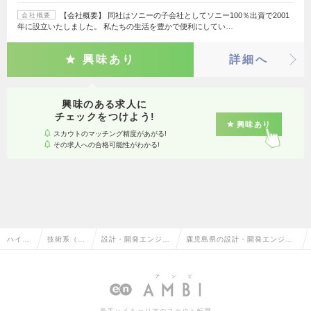
【会社概要】 同社はソニーの子会社としてソニー100％出資で2001
会社概要
年に設立いたしました。 私たちの生活を豊かで便利にしてい…
興味あり
詳細へ
興味のある求人に
チェックをつけよう!
興味あり
スカウトのマッチング精度があがる!
その求人への合格可能性がわかる!
ハイク
技術系（電
設計・開発エンジニ
鹿児島県の設計・開発エンジニ
ラス求
気・電子・
ア（その他、電気・
ア（その他、電気・電子・半導
人TOP
半導体）
電子・半導体）
体）の転職・求人情報一覧