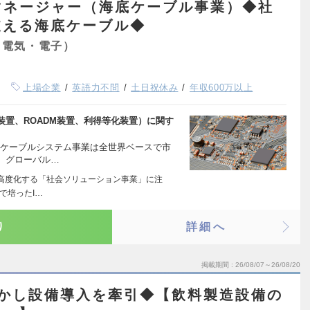
マネージャー（海底ケーブル事業）◆社
支える海底ケーブル◆
（電気・電子）
上場企業
英語力不問
土日祝休み
年収600万以上
置、ROADM装置、利得等化装置）に関す
底ケーブルシステム事業は全世界ベースで市
、グローバル…
を高度化する「社会ソリューション事業」に注
で培ったI…
り
詳細へ
掲載期間
26/08/07～26/08/20
活かし設備導入を牽引◆【飲料製造設備の