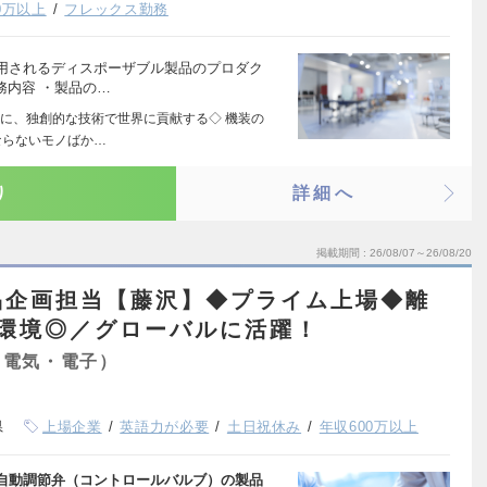
0万以上
フレックス勤務
用されるディスポーザブル製品のプロダク
務内容 ・製品の…
に、独創的な技術で世界に貢献する◇ 機装の
ならないモノばか…
り
詳細へ
掲載期間
26/08/07～26/08/20
品企画担当【藤沢】◆プライム上場◆離
業環境◎／グローバルに活躍！
（電気・電子）
県
上場企業
英語力が必要
土日祝休み
年収600万以上
自動調節弁（コントロールバルブ）の製品