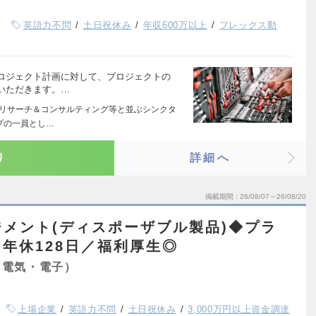
英語力不問
土日祝休み
年収600万以上
フレックス勤
ロジェクト計画に対して、プロジェクトの
いただきます。…
Jリサーチ＆コンサルティング等と並ぶシンクタ
プの一員とし…
り
詳細へ
掲載期間
26/08/07～26/08/20
メント(ディスポーザブル製品)◆プラ
年休128日／福利厚生◎
（電気・電子）
上場企業
英語力不問
土日祝休み
3,000万円以上資金調達