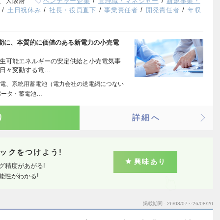
、大阪府
ベンチャー企業
管理職・マネジャー
新規事業・
土日祝休み
社長・役員直下
事業責任者
開発責任者
年収
期に、本質的に価値のある新電力の小売電
再生可能エネルギーの安定供給と小売電気事
 日々変動する電…
電、系統用蓄電池（電力会社の送電網につない
バータ・蓄電池…
り
詳細へ
ックをつけよう!
興味あり
グ精度があがる!
能性がわかる!
掲載期間
26/08/07～26/08/20