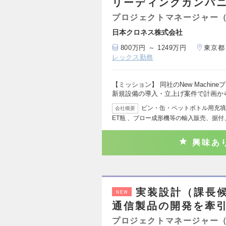
リーディングカンパ
プロジェクトマネージャー
日本クロネス株式会社
800万円 ～ 1249万円
東京都
レックス勤務
【ミッション】 同社のNew Machi
新規設備の導入・立上げ案件で計画か
ビン・缶・ペットボトル用充填
会社概要
ET瓶 、ブロー成形機等の輸入販売、据
興味あ
実装設計（課長
NEW
通信製品の開発を牽
プロジェクトマネージャー