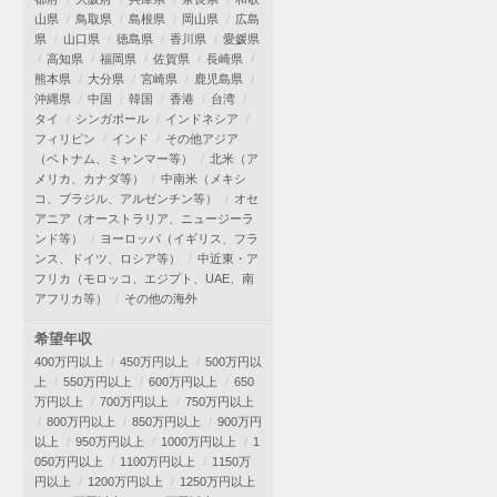
山県
鳥取県
島根県
岡山県
広島
県
山口県
徳島県
香川県
愛媛県
高知県
福岡県
佐賀県
長崎県
熊本県
大分県
宮崎県
鹿児島県
沖縄県
中国
韓国
香港
台湾
タイ
シンガポール
インドネシア
フィリピン
インド
その他アジア
（ベトナム、ミャンマー等）
北米（ア
メリカ、カナダ等）
中南米（メキシ
コ、ブラジル、アルゼンチン等）
オセ
アニア（オーストラリア、ニュージーラ
ンド等）
ヨーロッパ（イギリス、フラ
ンス、ドイツ、ロシア等）
中近東・ア
フリカ（モロッコ、エジプト、UAE、南
アフリカ等）
その他の海外
希望年収
400万円以上
450万円以上
500万円以
上
550万円以上
600万円以上
650
万円以上
700万円以上
750万円以上
800万円以上
850万円以上
900万円
以上
950万円以上
1000万円以上
1
050万円以上
1100万円以上
1150万
円以上
1200万円以上
1250万円以上