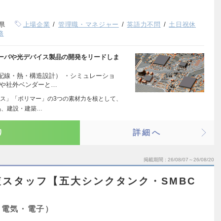
県
上場企業
管理職・マネジャー
英語力不問
土日祝休
務
ーバや光デバイス製品の開発をリードしま
配線・熱・構造設計） ・シミュレーショ
門や社外ベンダーと…
ス」「ポリマー」の3つの素材力を核として、
品、建設・建築…
り
詳細へ
掲載期間
26/08/07～26/08/20
スタッフ【五大シンクタンク・SMBC
（電気・電子）