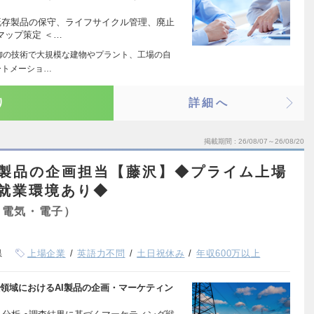
既存製品の保守、ライフサイクル管理、廃止
マップ策定 ＜…
制御の技術で大規模な建物やプラント、工場の自
ートメーショ…
り
詳細へ
掲載期間
26/08/07～26/08/20
AI製品の企画担当【藤沢】◆プライム上場
期就業環境あり◆
（電気・電子）
県
上場企業
英語力不問
土日祝休み
年収600万以上
領域におけるAI製品の企画・マーケティン