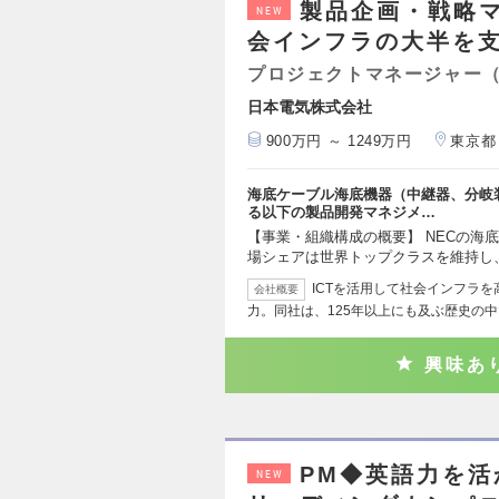
製品企画・戦略
NEW
会インフラの大半を
プロジェクトマネージャー
日本電気株式会社
900万円 ～ 1249万円
東京都
海底ケーブル海底機器（中継器、分岐装
る以下の製品開発マネジメ…
【事業・組織構成の概要】 NECの海
場シェアは世界トップクラスを維持し
ICTを活用して社会インフラ
会社概要
力。同社は、125年以上にも及ぶ歴史の中
興味あ
PM◆英語力を
NEW