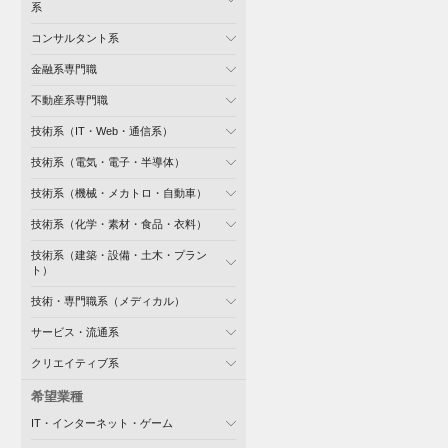
系
コンサルタント系
金融系専門職
不動産系専門職
技術系（IT・Web・通信系）
技術系（電気・電子・半導体）
技術系（機械・メカトロ・自動車）
技術系（化学・素材・食品・衣料）
技術系（建築・設備・土木・プラン
ト）
技術・専門職系（メディカル）
サービス・流通系
クリエイティブ系
希望業種
IT・インターネット・ゲーム