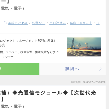
ニー】
（電気・電子）
英語力が必要
転勤なし
土日祝休み
年収600万以上
フ
neプロジェクトマネージメント部門に所属し、
ら完…
機、ラベラー、検査装置、搬送装置ならびにP
付、メンテナ…
り
詳細へ
掲載期間
26/08/07～26/08/20
候補）◆光通信モジュール◆【次世代光
引】
（電気・電子）