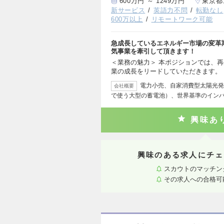
600万円 ～ 1249万円
東京都
新サービス
英語力不問
転勤なし
600万以上
リモートワーク可能
急成長しているエネルギー市場の変革
気事業を牽引して頂きます！
＜業務の魅力＞ 本ポジションでは、
業の成長をリードしていただきます。
電力小売、自家消費型太陽光発
会社概要
で使う大型の蓄電池）、世界基準のイン
興味あ
興味のある求人にチェ
スカウトのマッチン
その求人への合格可