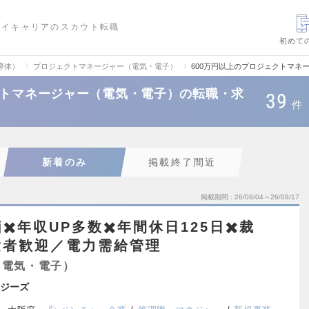
ハイキャリアのスカウト転職
初めて
導体）
プロジェクトマネージャー（電気・電子）
600万円以上のプロジェクトマネ
クトマネージャー（電気・電子）の転職・求
39
件
新着のみ
掲載終了間近
掲載期間
26/08/04～26/08/17
️年収UP多数✖️年間休日125日✖️裁
験者歓迎／電力需給管理
（電気・電子）
ジーズ