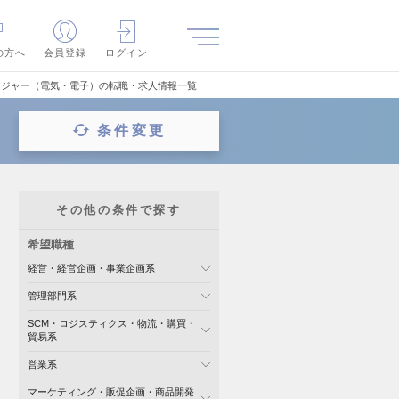
の方へ
会員登録
ログイン
ージャー（電気・電子）の転職・求人情報一覧
条件変更
その他の条件で探す
希望職種
経営・経営企画・事業企画系
管理部門系
SCM・ロジスティクス・物流・購買・
貿易系
営業系
マーケティング・販促企画・商品開発