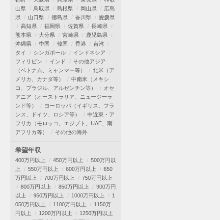
山県
鳥取県
島根県
岡山県
広島
県
山口県
徳島県
香川県
愛媛県
高知県
福岡県
佐賀県
長崎県
熊本県
大分県
宮崎県
鹿児島県
沖縄県
中国
韓国
香港
台湾
タイ
シンガポール
インドネシア
フィリピン
インド
その他アジア
（ベトナム、ミャンマー等）
北米（ア
メリカ、カナダ等）
中南米（メキシ
コ、ブラジル、アルゼンチン等）
オセ
アニア（オーストラリア、ニュージーラ
ンド等）
ヨーロッパ（イギリス、フラ
ンス、ドイツ、ロシア等）
中近東・ア
フリカ（モロッコ、エジプト、UAE、南
アフリカ等）
その他の海外
希望年収
400万円以上
450万円以上
500万円以
上
550万円以上
600万円以上
650
万円以上
700万円以上
750万円以上
800万円以上
850万円以上
900万円
以上
950万円以上
1000万円以上
1
050万円以上
1100万円以上
1150万
円以上
1200万円以上
1250万円以上