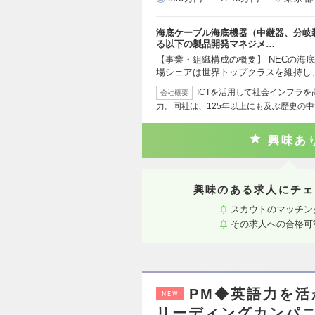
海底ケーブル海底機器（中継器、分岐装
る以下の製品開発マネジメ…
【事業・組織構成の概要】 NECの海
場シェアは世界トップクラスを維持し
ICTを活用して社会インフラ
会社概要
力。同社は、125年以上にも及ぶ歴史の中
興味あ
興味のある求人にチェ
スカウトのマッチン
その求人への合格可
PM◆英語力を
NEW
リーディングカンパ