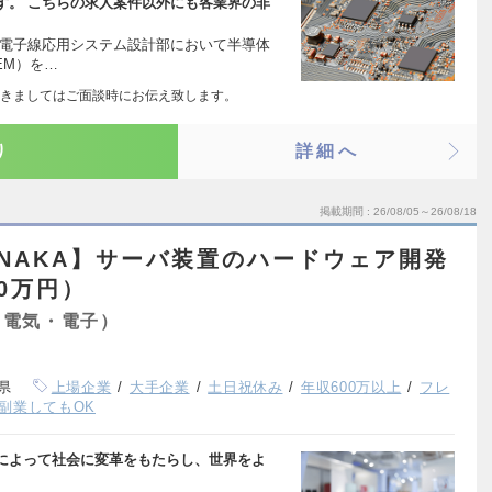
す。 こちらの求人案件以外にも各業界の非
 電子線応用システム設計部において半導体
EM）を…
きましてはご面談時にお伝え致します。
り
詳細へ
掲載期間
26/08/05～26/08/18
MONAKA】サーバ装置のハードウェア開発
60万円）
（電気・電子）
県
上場企業
大手企業
土日祝休み
年収600万以上
フレ
副業してもOK
によって社会に変革をもたらし、世界をよ