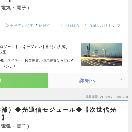
（電気・電子）
英語力が必要
転勤なし
土日祝休み
年収600万以上
フ
neプロジェクトマネージメント部門に所属し、
ら完…
機、ラベラー、検査装置、搬送装置ならびにP
付、メンテナ…
り
詳細へ
掲載期間
26/08/07～26/08/20
候補）◆光通信モジュール◆【次世代光
引】
（電気・電子）