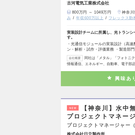
古河電気工業株式会社
800万円 ～ 1049万円
神奈川
み
年収600万以上
フレックス勤
実装設計チームに所属し、光トランシ
す。
・光通信モジュールの実装設計（高速
ン・解析・試作・評価業務 ・製造部
同社は「メタル」「フォトニク
会社概要
情報通信、エネルギー、自動車、電子部
興味あ
【神奈川】水中
NEW
プロジェクトマネー
プロジェクトマネージャー
株式会社日立製作所