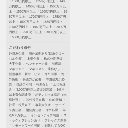
1300万円以上
1350万円以上
1400
万円以上
1450万円以上
1500万円以
上
1550万円以上
1600万円以上
16
50万円以上
1700万円以上
1750万円
以上
1800万円以上
1850万円以上
1900万円以上
1950万円以上
2000万
円以上
2500万円以上
3000万円以上
5000万円以上
こだわり条件
外資系企業
海外展開あり(日系グロー
バル企業)
上場企業
株式公開準備
大手企業
ベンチャー企業
管理職・
マネジャー
マネジメント業務なし
新規事業・新サービス
海外出張
海
外折衝
英語力が必要
中国語力が必
要
英語力不問
転勤なし
土日祝休
み
3,000万円以上資金調達済
1億円
以上資金調達済
ポテンシャル採用（未
経験可）
20代役員在籍
CxO候補
社長・役員直下
事業責任者
サービ
ス責任者
開発責任者
海外転勤
年
収600万以上
インセンティブ制度
ス
トックオプションあり
フレックス勤務
リモートワーク可能
副業してもOK