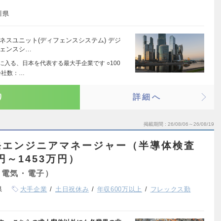
川県
ネスユニット(ディフェンスシステム) デジ
フェンスシ…
0に入る、日本を代表する最大手企業です ○100
会社数：…
り
詳細へ
掲載期間
26/08/06～26/08/19
発エンジニアマネージャー（半導体検査
円～1453万円）
（電気・電子）
県
大手企業
土日祝休み
年収600万以上
フレックス勤