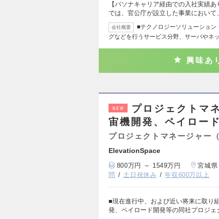
【パソナキャリア経由での入社実績あ
では、官公庁が設立した事業において
■テクノロジーソリューション
会社概要
グなどを行うサービス分野、サーバやネ
興味あ
プロジェクトマ
NEW
宙機開発、ペイロー
プロジェクトマネージャー
ElevationSpace
800万円 ～ 1549万円
宮城県
問
土日祝休み
年収600万以上
■現在進行中、および近い将来に取り
発、ペイロード開発等の同社プロジェ