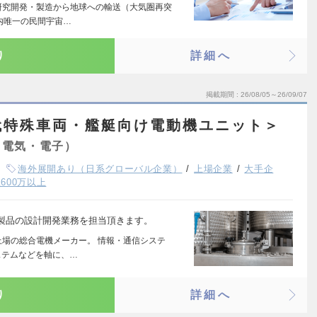
研究開発・製造から地球への輸送（大気圏再突
内唯一の民間宇宙…
り
詳細へ
掲載期間
26/08/05～26/09/07
代特殊車両・艦艇向け電動機ユニット＞
（電気・電子）
海外展開あり（日系グローバル企業）
上場企業
大手企
600万以上
製品の設計開発業務を担当頂きます。
上場の総合電機メーカー。 情報・通信システ
ステムなどを軸に、…
り
詳細へ