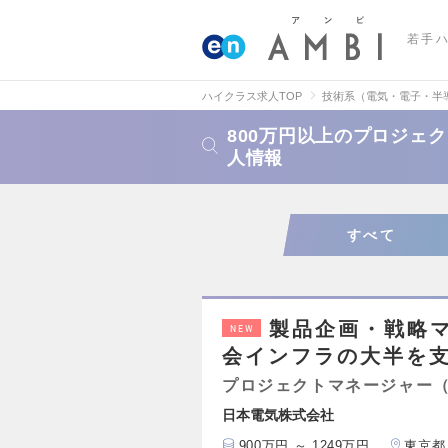
若手
ハイクラス求人TOP
技術系（電気・電子・半
800万円以上のプロジェ
人情報
すべて
製品企画・戦略
NEW
会インフラの大半を
プロジェクトマネージャー
日本電気株式会社
900万円 ～ 1249万円
東京都