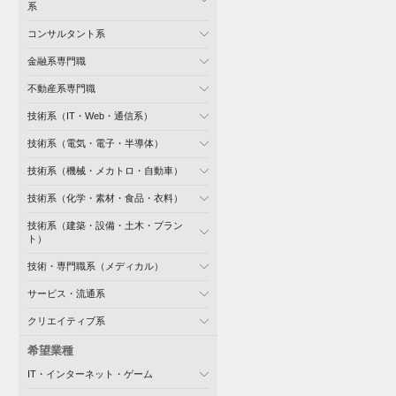
系
コンサルタント系
金融系専門職
不動産系専門職
技術系（IT・Web・通信系）
技術系（電気・電子・半導体）
技術系（機械・メカトロ・自動車）
技術系（化学・素材・食品・衣料）
技術系（建築・設備・土木・プラン
ト）
技術・専門職系（メディカル）
サービス・流通系
クリエイティブ系
希望業種
IT・インターネット・ゲーム