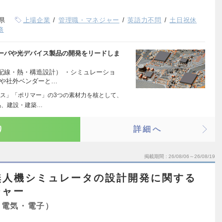
県
上場企業
管理職・マネジャー
英語力不問
土日祝休
務
ーバや光デバイス製品の開発をリードしま
配線・熱・構造設計） ・シミュレーショ
門や社外ベンダーと…
ス」「ポリマー」の3つの素材力を核として、
品、建設・建築…
り
詳細へ
掲載期間
26/08/06～26/08/19
無人機シミュレータの設計開発に関する
ジャー
（電気・電子）