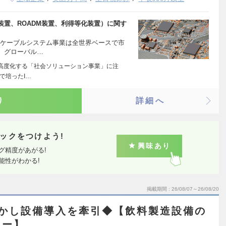
置、ROADM装置、利得等化装置）に関す
底ケーブルシステム事業は全世界ベースで市
、グローバル…
を高度化する「社会ソリューション事業」に注
で培ったI…
り
詳細へ
ックをつけよう!
興味あり
グ精度があがる!
能性がわかる!
掲載期間
26/08/07～26/08/20
活かし設備導入を牽引◆【飲料製造設備の
ニー】