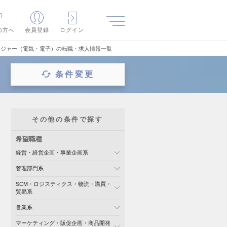
の方へ
会員登録
ログイン
ージャー（電気・電子）の転職・求人情報一覧
条件変更
その他の条件で探す
希望職種
経営・経営企画・事業企画系
管理部門系
SCM・ロジスティクス・物流・購買・
貿易系
営業系
マーケティング・販促企画・商品開発