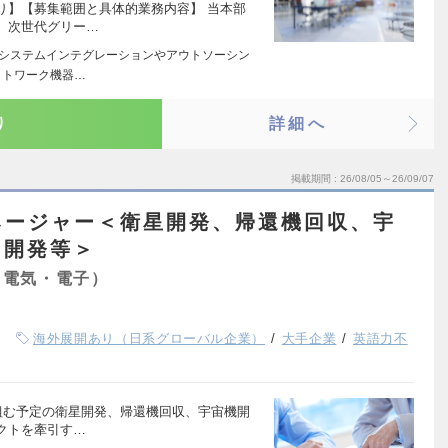
り】【募集範囲と具体的業務内容】 当本部
、次世代グリー…
 システムインテグレーションやアウトソーシン
ットワーク機器…
り
詳細へ
掲載期間
26/08/05～26/09/07
ネージャー＜衛星開発、帰還機回収、宇
ド開発等＞
（電気・電子）
海外展開あり（日系グローバル企業）
大手企業
英語力不
組む予定の衛星開発、帰還機回収、宇宙機開
クトを牽引す…