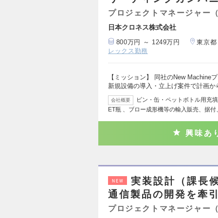
プロジェクトマネージャー
日本クロネス株式会社
800万円 ～ 1249万円
東京都
レックス勤務
【ミッション】 同社のNew Machi
新規設備の導入・立上げ案件で計画か
ビン・缶・ペットボトル用充填
会社概要
ET瓶 、ブロー成形機等の輸入販売、据
興味あ
実装設計（課長
NEW
通信製品の開発を牽
プロジェクトマネージャー