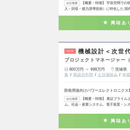
【概要・特徴】 宇宙空間での
会社概要
入・回収・揚力誘導技術）に特化した 国
興味あ
機械設計＜次世
NEW
プロジェクトマネージャー
800万円 ～ 999万円
茨城県
業
英語力不問
土日祝休み
年収
防衛用途向けパワーエレクトロニクス
【概要・特徴】 東証プライム
会社概要
ム、社会・産業システム、電子装置・シ
興味あ