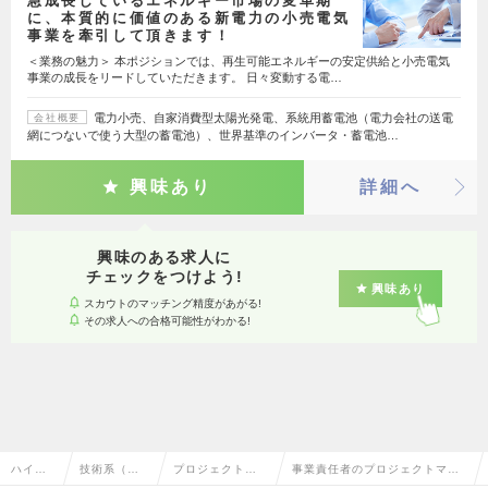
急成長しているエネルギー市場の変革期
に、本質的に価値のある新電力の小売電気
事業を牽引して頂きます！
＜業務の魅力＞ 本ポジションでは、再生可能エネルギーの安定供給と小売電気
事業の成長をリードしていただきます。 日々変動する電…
電力小売、自家消費型太陽光発電、系統用蓄電池（電力会社の送電
会社概要
網につないで使う大型の蓄電池）、世界基準のインバータ・蓄電池…
興味あり
詳細へ
興味のある求人に
チェックをつけよう!
興味あり
スカウトのマッチング精度があがる!
その求人への合格可能性がわかる!
ハイク
技術系（電
プロジェクトマ
事業責任者のプロジェクトマネ