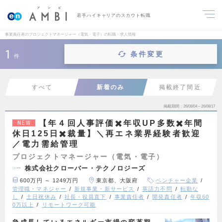
若手ハイキャリアのスカウト転職
事業責任者のプロジェクトマネージャー（電気・電子）の転職・求人情報
1
条件変更
件
すべて
新着のみ
掲載終了間近
掲載期間
26/08/04～26/08/17
【年４回人事評価✖️年収UP多数✖️年間
NEW
休日125日✖️裁量】＼再エネ業界経験者歓迎
／電力需給管理
プロジェクトマネージャー（電気・電子）
株式会社クローバー・テクノロジーズ
600万円 ～ 1249万円
東京都、大阪府
ベンチャー企業
管理職・マネジャー
新規事業・新サービス
英語力不問
転勤な
し
土日祝休み
社長・役員直下
事業責任者
開発責任者
年収60
0万以上
リモートワーク可能