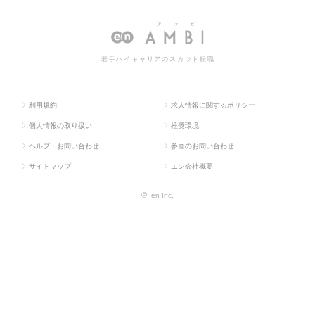
ラス求
気・電子・
ネージャー（電
トマネージャー（電気・電子）の
人TOP
半導体）
気・電子）
転職・求人情報一覧
若手ハイキャリアのスカウト転職
利用規約
求人情報に関するポリシー
個人情報の取り扱い
推奨環境
ヘルプ・お問い合わせ
参画のお問い合わせ
サイトマップ
エン会社概要
©
en Inc.